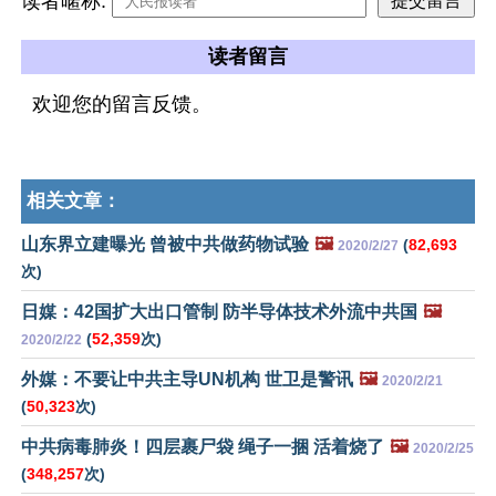
读者暱称:
读者留言
欢迎您的留言反馈。
相关文章：
山东界立建曝光 曾被中共做药物试验
🖼️
(
82,693
2020/2/27
次)
日媒：42国扩大出口管制 防半导体技术外流中共国
🖼️
(
52,359
次)
2020/2/22
外媒：不要让中共主导UN机构 世卫是警讯
🖼️
2020/2/21
(
50,323
次)
中共病毒肺炎！四层裹尸袋 绳子一捆 活着烧了
🖼️
2020/2/25
(
348,257
次)