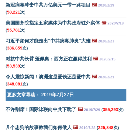
新冠病毒冲击中共万亿美元一带一路项目
🖼️
2020/2/19
(
58,221
次)
美国国务院指定五家媒体为中共政府驻外实体
🖼️
2020/2/18
(
55,781
次)
习近平如何才能走出“中共病毒肺炎”大难
🖼️
2020/2/23
(
386,659
次)
对抗中共长臂 蓬佩奥：西方正在赢得胜利
🖼️
2020/2/15
(
53,539
次)
令人震惊新闻！澳洲这是爱钱还是爱中共
🖼️
2020/2/21
(
348,081
次)
更多文章导读：
2019年7月27日
不许割席！国际泳联向中共下跪了
🖼️
(
355,293
次)
2019/7/29
几个忠狗的故事教我们如何做人
🖼️
(
225,848
次)
2019/7/28