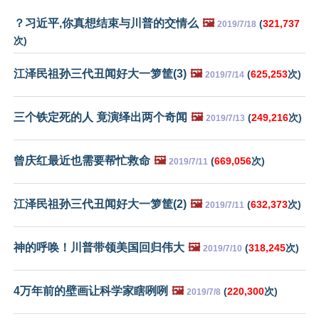
？习近平,你真想结束与川普的交情么
🖼️
(
321,737
2019/7/18
次)
江泽民祖孙三代丑闻好大一箩筐(3)
🖼️
(
625,253
次)
2019/7/14
三个铁定死的人 竟演绎出两个奇闻
🖼️
(
249,216
次)
2019/7/13
曾庆红最近也需要帮忙救命
🖼️
(
669,056
次)
2019/7/11
江泽民祖孙三代丑闻好大一箩筐(2)
🖼️
(
632,373
次)
2019/7/11
神的呼唤！川普带领美国回归伟大
🖼️
(
318,245
次)
2019/7/10
4万年前的壁画让科学家瞎咧咧
🖼️
(
220,300
次)
2019/7/8