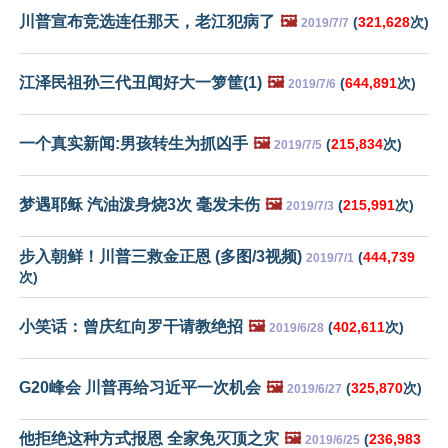
川普宣布竞选连任那天，老江犯病了
🖼️
(
321,628
次)
2019/7/7
江泽民祖孙三代丑闻好大一箩筐(1)
🖼️
(
644,891
次)
2019/7/6
一个真实新闻:男孩转生为抓凶手
🖼️
(
215,834
次)
2019/7/5
梦遇耶稣 汽油泼身烧3次 毫发未伤
🖼️
(
215,991
次)
2019/7/3
步入朝鲜！川普三救金正恩 (多图/3视频)
(
444,739
2019/7/1
次)
小笑话：曾庆红向罗干请教绝招
🖼️
(
402,611
次)
2019/6/28
G20峰会 川普再给习近平一次机会
🖼️
(
325,870
次)
2019/6/27
他拒绝这种方式报恩 全家免灭顶之灾
🖼️
(
236,983
2019/6/25