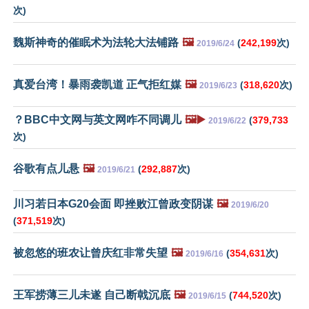
次)
魏斯神奇的催眠术为法轮大法铺路
🖼️
(
242,199
次)
2019/6/24
真爱台湾！暴雨袭凯道 正气拒红媒
🖼️
(
318,620
次)
2019/6/23
？BBC中文网与英文网咋不同调儿
🖼️▶️
(
379,733
2019/6/22
次)
谷歌有点儿悬
🖼️
(
292,887
次)
2019/6/21
川习若日本G20会面 即挫败江曾政变阴谋
🖼️
2019/6/20
(
371,519
次)
被忽悠的班农让曾庆红非常失望
🖼️
(
354,631
次)
2019/6/16
王军捞薄三儿未遂 自己断戟沉底
🖼️
(
744,520
次)
2019/6/15