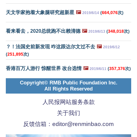
天文学家抱着大象腿研究超新星
🖼️
(
664,076
次)
2019/6/14
看来看去，2020总统跑不出赖清德
🖼️
(
348,018
次)
2019/6/13
？！法国史前新发现 咋这跟达尔文过不去
🖼️
2019/6/12
(
251,895
次)
香港百万人游行 惊醒世界 改台选情
🖼️
(
357,376
次)
2019/6/11
Copyright© RMB Public Foundation Inc.
All Rights Reserved
人民报网站服务条款
关于我们
反馈信箱：
editor@renminbao.com