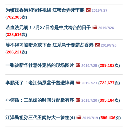
为镇压香港和转移视线 江密命弄死李鹏
🖼️
2019/7/27
(
702,905
次)
若血洗元朗！7月27日将是中共垮台的日子
🖼️
2019/7/26
(
328,516
次)
等不得习被暗杀或下台 江系急于要霸占香港
🖼️
2019/7/26
(
286,221
次)
一张被新华社意外定格的现场图片
🖼️
(
299,102
次)
2019/7/25
李鹏死了！老江俩屎盆子塞进悼词
🖼️
(
722,677
次)
2019/7/23
小笑话：三呆婊的时间分配极有序
🖼️
(
395,164
次)
2019/7/20
江泽民祖孙三代丑闻好大一箩筐(4)
🖼️
(
599,436
次)
2019/7/19