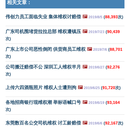
相关文章：
伟创力员工面临失业 集体维权讨赔偿
🖼️
(
88,393
次)
2019/8/5
广东司机围堵货拉拉总部 维权遭镇压
🖼️
(
90,439
2019/7/23
次)
广东上市公司恶性倒闭 供货商员工维权
🖼️
(
88,701
2019/7/6
次)
公司搬迁赔偿不公 深圳工人维权半月
🖼️
(
92,276
2019/6/27
次)
上传六四酒瓶照片 维权人士遭刑拘
🖼️
(
91,720
次)
2019/6/25
各地招商银行现维权潮 举标语喊口号
🖼️
(
93,164
2019/6/19
次)
东莞数百名公交司机维权 讨工龄赔偿
🖼️
(
92,167
次)
2019/6/6