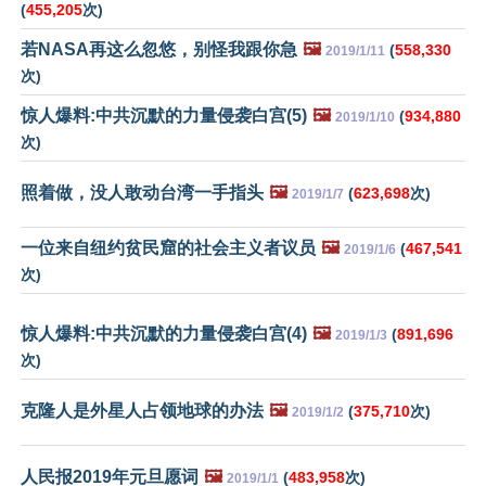
(
455,205
次)
若NASA再这么忽悠，别怪我跟你急
🖼️
(
558,330
2019/1/11
次)
惊人爆料:中共沉默的力量侵袭白宫(5)
🖼️
(
934,880
2019/1/10
次)
照着做，没人敢动台湾一手指头
🖼️
(
623,698
次)
2019/1/7
一位来自纽约贫民窟的社会主义者议员
🖼️
(
467,541
2019/1/6
次)
惊人爆料:中共沉默的力量侵袭白宫(4)
🖼️
(
891,696
2019/1/3
次)
克隆人是外星人占领地球的办法
🖼️
(
375,710
次)
2019/1/2
人民报2019年元旦愿词
🖼️
(
483,958
次)
2019/1/1