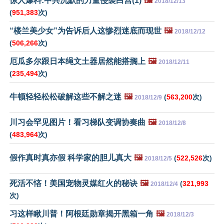
惊人爆料:中共沉默的力量侵袭白宫(1)
🖼️
2018/12/13
(
951,383
次)
“楼兰美少女”为告诉后人这惨烈迷底而现世
🖼️
2018/12/12
(
506,266
次)
厄瓜多尔跟日本绳文土器居然能搭搁上
🖼️
2018/12/11
(
235,494
次)
牛顿轻轻松松破解这些不解之迷
🖼️
(
563,200
次)
2018/12/9
川习会罕见图片！看习梯队变调协奏曲
🖼️
2018/12/8
(
483,964
次)
假作真时真亦假 科学家的胆儿真大
🖼️
(
522,526
次)
2018/12/5
死活不悋！美国宠物灵媒红火的秘诀
🖼️
(
321,993
2018/12/4
次)
习这样瞅川普！阿根廷勋章揭开黑箱一角
🖼️
2018/12/3