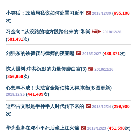
小笑话：政治局私议如何处置习近平
🖼️
(
695,108
2018/12/30
次)
习金句:"从没路的地方践踏出来的"和尚
🖼️▶️
2018/12/28
(
581,431
次)
刘强东的铁裤衩与律师的夜壶嘴
🖼️
(
489,371
次)
2018/12/27
惊人爆料:中共沉默的力量侵袭白宫(3)
🖼️
2018/12/26
(
856,656
次)
心想事不成！大法官金斯伯格又得肺癌(多图更新)
(
441,489
次)
2018/12/25
这些古文献是半神半人时代传下来的
🖼️
(
299,900
2018/12/24
次)
华为业务在邓小平死后坐上江火箭
🖼️
(
451,598
次)
2018/12/23