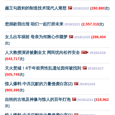
越王勾践剑的制造技术现代人甭想
🖼️
(
280,880
次)
2018/12/22
您捐款我出报 咱们一起打拼未来
(
2,557,318
次)
2018/12/21
女儿出车祸前 母亲为何揪心作噩梦
🖼️
(
298,404
2018/12/19
次)
人大教授演讲被删全文 网民忧向松祚安全
🖼️▶️
2018/12/18
(
643,717
次)
天火焚城！4千年前男性乱遗址因何被找到
🖼️
2018/12/17
(
505,749
次)
惊人爆料:中共沉默的力量侵袭白宫(2)
🖼️
2018/12/16
(
900,398
次)
自转的古埃及神像与惊人的百年灯泡
🖼️
(
318,962
2018/12/14
次)