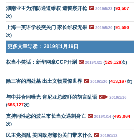
湖南业主为消防通道维权 遭警察开枪
🖼️
(
93,507
2019/5/23
次)
上海一英语学校突关门 家长维权无果
🖼️
(
91,590
2019/5/20
次)
更多文章导读：
2019年1月19日
权当小笑话：新华网拿CCP开涮
🖼️
(
529,128
次)
2019/1/21
除三害的周处墓 出土文物震惊世界
🖼️
(
413,167
次)
2019/1/20
与中共合同曝光 肯尼亚总统吓的胡言乱语
🖼️▶️
2019/1/16
(
693,127
次)
支持同性恋的波兰市长当众遇刺身亡
🖼️
(
493,064
2019/1/14
次)
民主党捣乱 美国政府部份关门带来什么
🖼️
2019/1/12