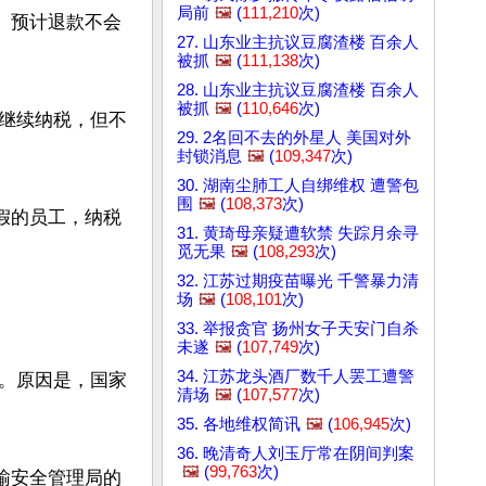
局前
🖼️
(
111,210
次)
。预计退款不会
27. 山东业主抗议豆腐渣楼 百余人
被抓
🖼️
(
111,138
次)
28. 山东业主抗议豆腐渣楼 百余人
被抓
🖼️
(
110,646
次)
继续纳税，但不
29. 2名回不去的外星人 美国对外
封锁消息
🖼️
(
109,347
次)
30. 湖南尘肺工人自绑维权 遭警包
围
🖼️
(
108,373
次)
假的员工，纳税
31. 黄琦母亲疑遭软禁 失踪月余寻
觅无果
🖼️
(
108,293
次)
32. 江苏过期疫苗曝光 千警暴力清
场
🖼️
(
108,101
次)
33. 举报贪官 扬州女子天安门自杀
未遂
🖼️
(
107,749
次)
34. 江苏龙头酒厂数千人罢工遭警
。原因是，国家
清场
🖼️
(
107,577
次)
35. 各地维权简讯
🖼️
(
106,945
次)
36. 晚清奇人刘玉厅常在阴间判案
🖼️
(
99,763
次)
输安全管理局的