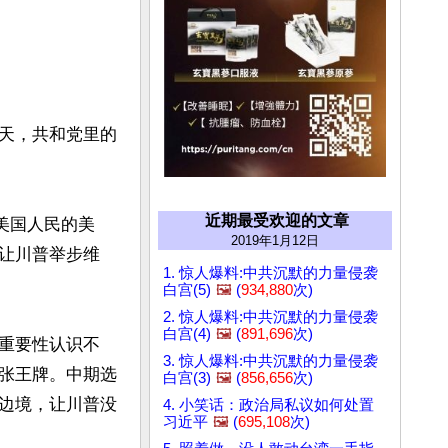
天，共和党里的
近期最受欢迎的文章
为美国人民的美
2019年1月12日
让川普举步维
1. 惊人爆料:中共沉默的力量侵袭
白宫(5)
🖼️
(
934,880
次)
2. 惊人爆料:中共沉默的力量侵袭
白宫(4)
🖼️
(
891,696
次)
重要性认识不
3. 惊人爆料:中共沉默的力量侵袭
张王牌。中期选
白宫(3)
🖼️
(
856,656
次)
边境，让川普没
4. 小笑话：政治局私议如何处置
习近平
🖼️
(
695,108
次)