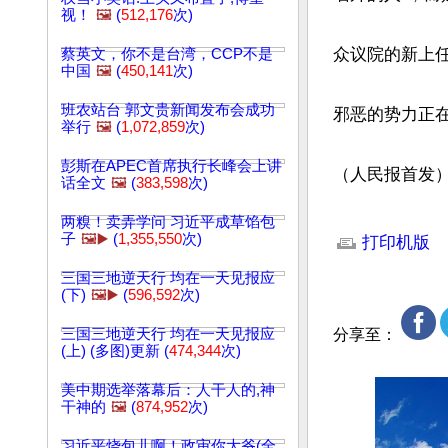
视！
🖼️
(
512,176
次)
众议院的新上任
蔡英文，你不是台湾，CCP不是
中国
🖼️
(
450,141
次)
班农站台 郭文贵新闻发布会成功
邪恶的势力正在
举行
🖼️
(
1,072,859
次)
彭斯在APEC首席执行长峰会上讲
（人民报首发
话全文
🖼️
(
383,598
次)
文章网址: http://w
两糗！卖弄学问 习近平成草馅包
子
🖼️▶️
(
1,355,550
次)
打印机版
三国三地逆天行 均在一天见报应
(下)
🖼️▶️
(
596,592
次)
三国三地逆天行 均在一天见报应
分享至：
(上) (多图)更新 (
474,344
次)
美中期选举落幕后：人干人的,神
干神的
🖼️
(
874,952
次)
习近平烧包儿啊！政审你大爷(全