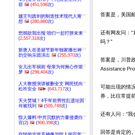
箭
🖼️
(
451,598
次)
答案是，美国
越王勾践剑的制造技术现代人甭
想
🖼️
(
280,880
次)
还有网友问：
您捐款我出报 咱们一起打拼未来
(
2,557,318
次)
吗？”

新唐人在圣诞节新年独家播出神
韵交响乐团演出
🖼️
(
255,970
次)
答案是，川普政府同
女儿出车祸前 母亲为何揪心作噩
Assistanc
梦
🖼️
(
298,404
次)
人大教授演讲被删全文 网民忧向
可能出现的情况
松祚安全
🖼️▶️
(
643,717
次)
券，比往常提
天火焚城！4千年前男性乱遗址因
何被找到
🖼️
(
505,749
次)
还有人问：“我
惊人爆料:中共沉默的力量侵袭白
宫(2)
🖼️
(
900,398
次)
回答是肯定的。白宫
自转的古埃及神像与惊人的百年