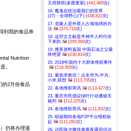
又得肺癌(多图更新) (
441,489
次)
16. 魔鬼在统治着我们的世界
(27)：全球野心(下) (
438,822
次)
17. 克隆人是外星人占领地球的办
法
🖼️
(
375,710
次)
得到我的食品券
18. 这些古文献是半神半人时代传
下来的
🖼️
(
299,900
次)
19. 携美资料返国 中国石油之父最
终绝望
🖼️
(
230,816
次)
trition 
20. 2018年国内十大群体维权事件
是。

🖼️
(
118,909
次)
21. 紧急求救信！点名华为,中兴,
小米,联想
🖼️
(
113,705
次)
们的2月份食品
22. 各地维权简讯
🖼️
(
113,427
次)
23. 重庆市民倡议绿叶行动遭秘关
秘判
🖼️
(
112,225
次)
24. 各地维权简讯
🖼️
(
111,832
次)
25. 耶诞期间各地P2P平台维权纷
起
🖼️
(
111,282
次)
ice）仍将办理退
26. 访民除夕撒传单寒夜露宿信访