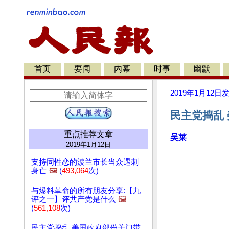
首页
要闻
内幕
时事
幽默
2019年1月12日
民主党捣乱 
重点推荐文章
吴莱
2019年1月12日
支持同性恋的波兰市长当众遇刺
身亡
🖼️
(
493,064
次)
与爆料革命的所有朋友分享:【九
评之一】评共产党是什么
🖼️
(
561,108
次)
民主党捣乱 美国政府部份关门带