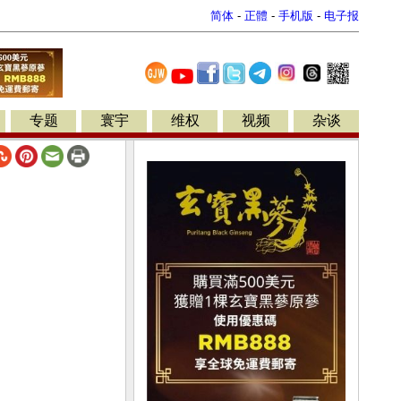
简体
-
正體
-
手机版
-
电子报
专题
寰宇
维权
视频
杂谈