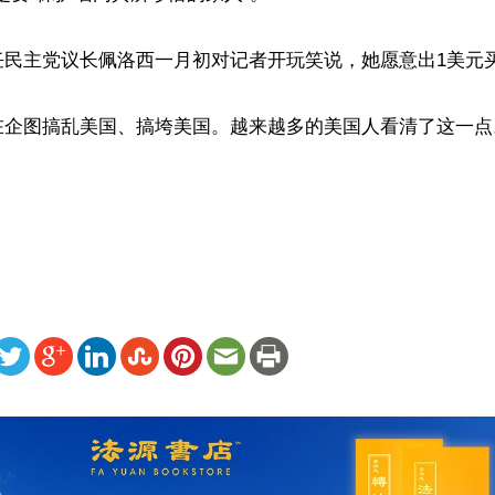
民主党议长佩洛西一月初对记者开玩笑说，她愿意出1美元买
企图搞乱美国、搞垮美国。越来越多的美国人看清了这一点。
）
ww.renminbao.com/rmb/articles/2019/1/12/68516.html