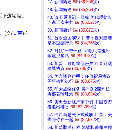
47. 新闻简述
🖼️
(
86,956
次)
48. 新闻简述
🖼️
(
85,954
次)
下这堵墙。

49. 请下属谨记一目标 美代理防长
连说三次中共
🖼️
(
85,927
次)
50. 新闻简述
🖼️
(
85,872
次)
(文/
吴莱
)△

51. 首次全国演说 川普：反对建墙
是不道德行为
🖼️
(
84,765
次)
52. 对抗"一带一路" 印度助南亚5
国建卫星站
🖼️
(
84,678
次)
53. 川普：政府将部份关闭 直到达
建墙协议
🖼️
(
83,796
次)
54. 美方谈判声明：任何贸易协议
需查核和执行
🖼️
(
83,675
次)
55. 印太战略任务 美军B-2轰炸机
再部署珍珠港
🖼️
(
83,624
次)
56. 美出台新规严审中资 中国投资
者退出硅谷
🖼️
(
82,763
次)
57. 巴西新总统正式就职 川普：美
国与你在一起
🖼️
(
82,672
次)
58. 川普取消行程 姆钦和蓬佩奥领