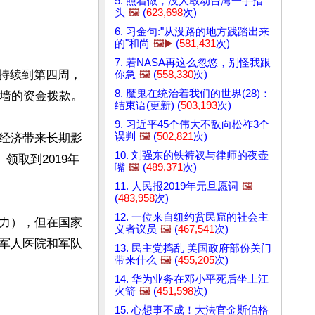
5. 照着做，没人敢动台湾一手指
头
🖼️
(
623,698
次)
6. 习金句:"从没路的地方践踏出来
的"和尚
🖼️▶️
(
581,431
次)
7. 若NASA再这么忽悠，别怪我跟
已经持续到第四周，
你急
🖼️
(
558,330
次)
8. 魔鬼在统治着我们的世界(28)：
墙的资金拨款。

结束语(更新) (
503,193
次)
9. 习近平45个伟大不敌向松祚3个
误判
🖼️
(
502,821
次)
经济带来长期影
10. 刘强东的铁裤衩与律师的夜壶
领取到2019年
嘴
🖼️
(
489,371
次)
11. 人民报2019年元旦愿词
🖼️
(
483,958
次)
12. 一位来自纽约贫民窟的社会主
力），但在国家
义者议员
🖼️
(
467,541
次)
军人医院和军队
13. 民主党捣乱 美国政府部份关门
带来什么
🖼️
(
455,205
次)
14. 华为业务在邓小平死后坐上江
火箭
🖼️
(
451,598
次)
15. 心想事不成！大法官金斯伯格