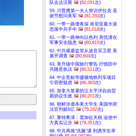
队去达沃斯
🖼️
(
82,091
次)
59. 川普携第一夫人突访伊拉克 圣
诞节慰问美军
🖼️
(
81,393
次)
60. 一带一路债务深 肯尼亚最大港
恐落中共手中
🖼️
(
81,018
次)
61. 一带一路伸向以色列 美忧潜在
军事安全隐患
🖼️
(
80,815
次)
62. 中共规避监管从波音买卫星 美
展开调查
🖼️
(
80,604
次)
63. 美升级中国旅行警告 吁慎防中
共随意执法
🖼️
(
80,511
次)
64. 中企竞标华盛顿地铁列车项目
引窃密疑虑
🖼️
(
80,383
次)
65. 加拿大签署的泛太平洋自由贸
易协议生效
🖼️
(
80,201
次)
66. 朝鲜涉虐杀美大学生 美国华府
法官判赔5亿
🖼️
(
79,182
次)
67. 莱特希泽：需加征关税 迫使中
方真实让步
🖼️
(
78,351
次)
68. 中共再推"洗脑"课 利诱学生举
报父母
🖼️
(
56,087
次)