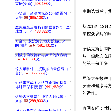
束语(更新) (
503,193
次)
中期选举后，共
小笑话：政治局私议如何处置习
近平
🖼️
(
695,108
次)
从2018年1
魔鬼在统治着我们的世界(27)：全
球野心(下) (
438,822
次)
掌控众议院的民
习金句:"从没路的地方践踏出来
的"和尚
🖼️▶️
(
581,431
次)
据福克斯新闻
刘强东的铁裤衩与律师的夜壶嘴
响，但此次在政
🖼️
(
489,371
次)
的第一份工资，
惊人爆料:中共沉默的力量侵袭白
宫(3)
🖼️
(
856,656
次)
尽管大多数联
心想事不成！大法官金斯伯格又
安全和健康等
得肺癌(多图更新) (
441,489
次)
的运作。

这些古文献是半神半人时代传下
来的
🖼️
(
299,900
次)
有网友问：“我
华为业务在邓小平死后坐上江火