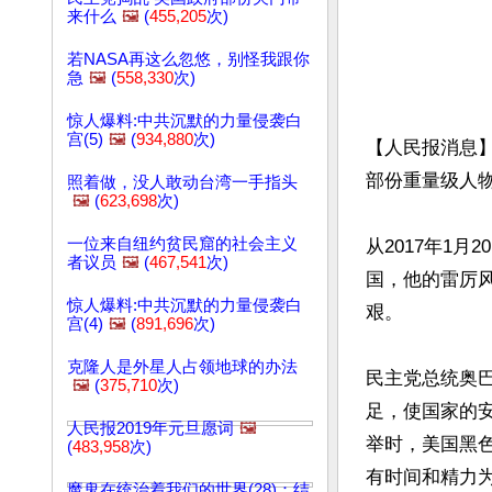
来什么
🖼️
(
455,205
次)
若NASA再这么忽悠，别怪我跟你
急
🖼️
(
558,330
次)
惊人爆料:中共沉默的力量侵袭白
宫(5)
🖼️
(
934,880
次)
【人民报消息
部份重量级人
照着做，没人敢动台湾一手指头
🖼️
(
623,698
次)
一位来自纽约贫民窟的社会主义
从2017年1
者议员
🖼️
(
467,541
次)
国，他的雷厉
惊人爆料:中共沉默的力量侵袭白
艰。

宫(4)
🖼️
(
891,696
次)
克隆人是外星人占领地球的办法
民主党总统奥
🖼️
(
375,710
次)
足，使国家的
人民报2019年元旦愿词
🖼️
举时，美国黑
(
483,958
次)
有时间和精力为
魔鬼在统治着我们的世界(28)：结