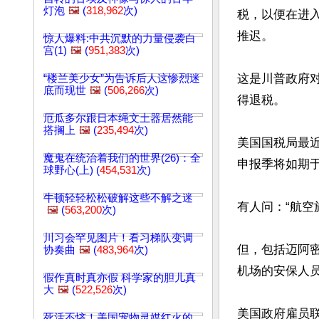
灯泡
🖼️
(
318,962
次)
税，以便在进
推迟。

惊人爆料:中共沉默的力量侵袭白
宫(1)
🖼️
(
951,383
次)
这是川普政府
“楼兰美少女”为告诉后人这惨烈迷
底而现世
🖼️
(
506,266
次)
得退税。

厄瓜多尔跟日本绳文土器居然能
搭搁上
🖼️
(
235,494
次)
美国国税局最
魔鬼在统治着我们的世界(26)：全
申报季将如期于
球野心(上) (
454,531
次)
牛顿轻轻松松破解这些不解之迷
有人问：“航空
🖼️
(
563,200
次)
川习会罕见图片！看习梯队变调
但，包括迈阿
协奏曲
🖼️
(
483,964
次)
机场的安保人员
假作真时真亦假 科学家的胆儿真
大
🖼️
(
522,526
次)
美国政府雇员
死活不悋！美国宠物灵媒红火的