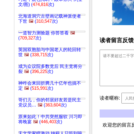
文/图) (
474,816
次)
北海道洞穴古壁画记载神派使者
下世
🖼️
(
310,547
次)
一道智力测验题 你答答看
🖼️
(
709,327
次)
读者留言反馈
英国双胞胎与中国老人的轮回转
世
🖼️
(
338,715
次)
成为众议院多数党后 民主党将分
裂
🖼️
(
396,225
次)
神咋会来回折腾几十亿年也搞不
定
🖼️
(
515,991
次)
读者暱称:
哥们儿，你的邻居好友若是民主
党议员…
🖼️
(
363,604
次)
原来如此！中共突然服软 川习即
将晚宴
🖼️
(
446,403
次)
欢迎您的留言
天文学家瞎激动 纳税人只听到噪