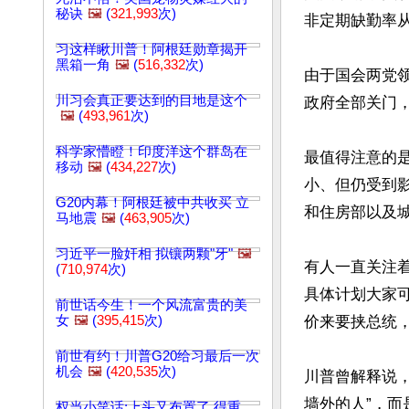
秘诀
🖼️
(
321,993
次)
非定期缺勤率从
习这样瞅川普！阿根廷勋章揭开
黑箱一角
🖼️
(
516,332
次)
由于国会两党领
川习会真正要达到的目地是这个
政府全部关门
🖼️
(
493,961
次)
科学家懵瞪！印度洋这个群岛在
最值得注意的
移动
🖼️
(
434,227
次)
小、但仍受到
G20内幕！阿根廷被中共收买 立
和住房部以及城
马地震
🖼️
(
463,905
次)
习近平一脸奸相 拟镶两颗"牙"
🖼️
有人一直关注
(
710,974
次)
具体计划大家
前世话今生！一个风流富贵的美
女
🖼️
(
395,415
次)
价来要挟总统
前世有约！川普G20给习最后一次
机会
🖼️
(
420,535
次)
川普曾解释说
墙外的人”，而
权当小笑话:上头又布置了,得重