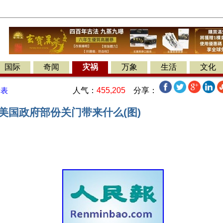
国际
奇闻
灾祸
万象
生活
文化
人气：
455,205
分享：
发表
美国政府部份关门带来什么(图)