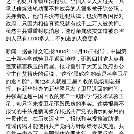
之一的财力来镇压法轮功。全国人民人人过关，凡
承认修炼法轮功而不肯放弃的人很多被开除公职，
关押劳改。他们并没有违犯法律，也没有叛国反对
政府，只因为相信真善忍就有成千上万人被关押。
虽然中共重重封锁消息，透过亲属核实知道被杀害
的人已有1100多人，不知道的人数更多。
新闻：据香港文汇报2004年10月15日报导，中国第
二十颗科学试验卫星返回地球，砸毁四川省大英县
蓬莱镇霍积玉的房屋。报导援引了大英县政府办公
室主任艾裕庆的话说，“这个‘黑砣砣’的确是科学卫星
的返回舱”，而他本人就是卫星回收的现场副总指
挥。但新华社办的新华网只发了卫星返回的时间，
并强调这是中国回收的第二十颗科学与技术试验卫
星，却只字未提卫星砸毁民房的事实。这类报喜不
报忧的手法是新闻媒介根据共产党的指示而采用的
一贯作法。在历次运动中，报纸和电视推波助澜、
造谣传谣才能使得共产党的方针政策得以实施。共
产党一声令下，全国媒体立即执行。党要反右，全