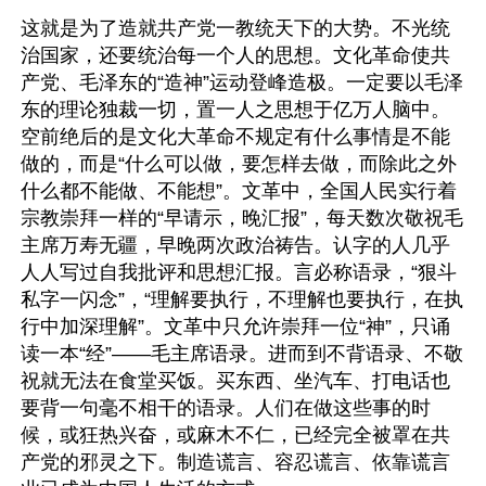
这就是为了造就共产党一教统天下的大势。不光统
治国家，还要统治每一个人的思想。文化革命使共
产党、毛泽东的“造神”运动登峰造极。一定要以毛泽
东的理论独裁一切，置一人之思想于亿万人脑中。
空前绝后的是文化大革命不规定有什么事情是不能
做的，而是“什么可以做，要怎样去做，而除此之外
什么都不能做、不能想”。文革中，全国人民实行着
宗教崇拜一样的“早请示，晚汇报”，每天数次敬祝毛
主席万寿无疆，早晚两次政治祷告。认字的人几乎
人人写过自我批评和思想汇报。言必称语录，“狠斗
私字一闪念”，“理解要执行，不理解也要执行，在执
行中加深理解”。文革中只允许崇拜一位“神”，只诵
读一本“经”——毛主席语录。进而到不背语录、不敬
祝就无法在食堂买饭。买东西、坐汽车、打电话也
要背一句毫不相干的语录。人们在做这些事的时
候，或狂热兴奋，或麻木不仁，已经完全被罩在共
产党的邪灵之下。制造谎言、容忍谎言、依靠谎言