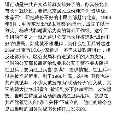
返行动是中共在文革前就安排好了的。彭真任北京
市长时就说过，要把北京居民成份纯净为“玻璃板、
水晶石”，即把成份不好的市民全部赶出北京。1966
年5月，毛泽东发出“保卫首都”的指示，成立了以叶
剑英、杨成武和谢富治为首的首都工作组。这个工
作组的任务之一就是通过公安局大规模遣返“成份不
好”的居民。如此就不难理解，为什么红卫兵对超过
2%的北京市居民抄家遣返，不但未被政府阻止，相
反还得到市、区公安局和街道派出所的大力支持。
当时的公安部长谢富治曾要求公安干警不要去阻拦
红卫兵，要为红卫兵当“参谋”，提供情报。红卫兵不
过是被当局所用。到了1966年底，这些红卫兵也被
共产党抛弃，不少人被宣布为“联动分子”而入狱。其
它的随大批“知识青年”被送到乡下参加劳动、改造思
想。当时主持遣返活动的西城红卫兵组织，就是在
共产党领导人的“亲自关怀”下成立的，他们的通令也
是由当时的国务院秘书长修订后发表的。