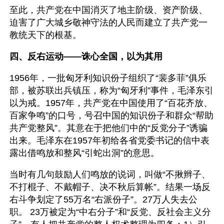
至此，共产党在中国消灭了地主阶级、资产阶级、
迫害了广大城乡敬神守法的人民而建立了共产党一
教统天下的根基。
四、反右运动——诛心全国，以为其用
1956年，一批匈牙利知识份子组织了“裴多菲”俱乐
部，被苏联出兵镇压，称为“匈牙利”事件，毛泽东引
以为戒。1957年，共产党在中国使用了“百花齐放、
百家争鸣”的口号，号召中国的知识份子和群众“帮助
共产党整风”。其意在于把他们中的“反党分子”诱骗
出来。毛泽东在1957年初给各省党委书记的信中表
露出借鸣放和整风“引蛇出洞”的意思。
当时有几句鼓励人们鸣放的说词，叫做“不揪辫子、
不打棍子、不戴帽子、决不秋后算帐”。结果一场反
右斗争划定了55万名“右派份子”。27万人失去公
职。 23万被定为“中右分子”和“反党、反社会主义分