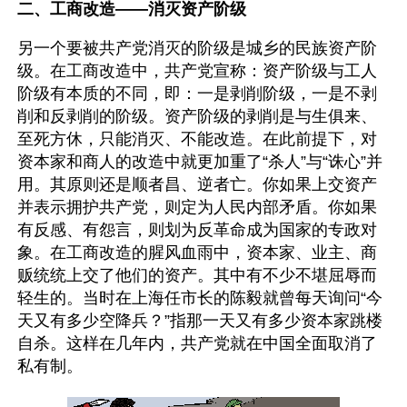
二、工商改造——消灭资产阶级
另一个要被共产党消灭的阶级是城乡的民族资产阶
级。在工商改造中，共产党宣称：资产阶级与工人
阶级有本质的不同，即：一是剥削阶级，一是不剥
削和反剥削的阶级。资产阶级的剥削是与生俱来、
至死方休，只能消灭、不能改造。在此前提下，对
资本家和商人的改造中就更加重了“杀人”与“诛心”并
用。其原则还是顺者昌、逆者亡。你如果上交资产
并表示拥护共产党，则定为人民内部矛盾。你如果
有反感、有怨言，则划为反革命成为国家的专政对
象。在工商改造的腥风血雨中，资本家、业主、商
贩统统上交了他们的资产。其中有不少不堪屈辱而
轻生的。当时在上海任市长的陈毅就曾每天询问“今
天又有多少空降兵？”指那一天又有多少资本家跳楼
自杀。这样在几年内，共产党就在中国全面取消了
私有制。