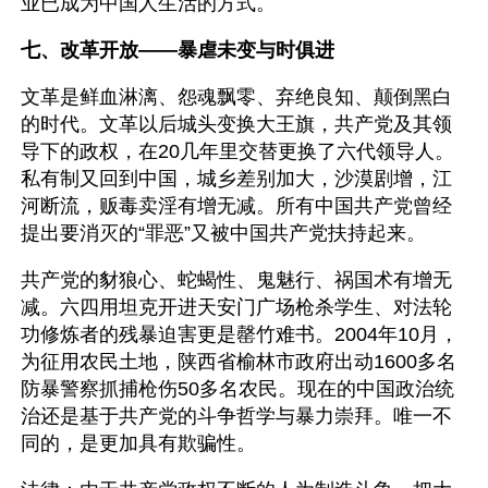
业已成为中国人生活的方式。
七、改革开放——暴虐未变与时俱进
文革是鲜血淋漓、怨魂飘零、弃绝良知、颠倒黑白
的时代。文革以后城头变换大王旗，共产党及其领
导下的政权，在20几年里交替更换了六代领导人。
私有制又回到中国，城乡差别加大，沙漠剧增，江
河断流，贩毒卖淫有增无减。所有中国共产党曾经
提出要消灭的“罪恶”又被中国共产党扶持起来。
共产党的豺狼心、蛇蝎性、鬼魅行、祸国术有增无
减。六四用坦克开进天安门广场枪杀学生、对法轮
功修炼者的残暴迫害更是罄竹难书。2004年10月，
为征用农民土地，陕西省榆林市政府出动1600多名
防暴警察抓捕枪伤50多名农民。现在的中国政治统
治还是基于共产党的斗争哲学与暴力崇拜。唯一不
同的，是更加具有欺骗性。