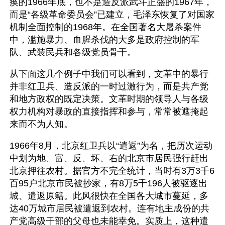
痪的1966年底，也不是造反派武斗正盛的1967年，
而是“各级革命委员会”已建立，毛泽东恢复了对国家
机制全面控制的1968年。在全国著名大屠杀案件
中，滥施暴力、血腥杀伐的大多是政府控制的军
队、武装民兵和各级党员骨干。
从下面这几个例子中我们可以看到，文革中的暴行
并非红卫兵、造反派的一时过激行为，而是共产党
和地方政权的既定决策。文革时期的领导人与各级
权力机构对暴政的直接指挥和参与，常常被遮掩起
来而不为人知。
1966年8月，北京红卫兵以“遣返”为名，把历次运动
中划为地、富、反、坏、右的北京市居民强行赶出
北京押往农村。据官方不完全统计，当时有3万3千6 
百95户北京市民被抄家，有8万5千196人被驱逐出
城、遣返原籍。此风很快在全国各大城市蔓延，多
达40万城市居民被遣返到农村。连有地主成份的共
产党高级干部的父母也未能幸免。实质上，这种遣