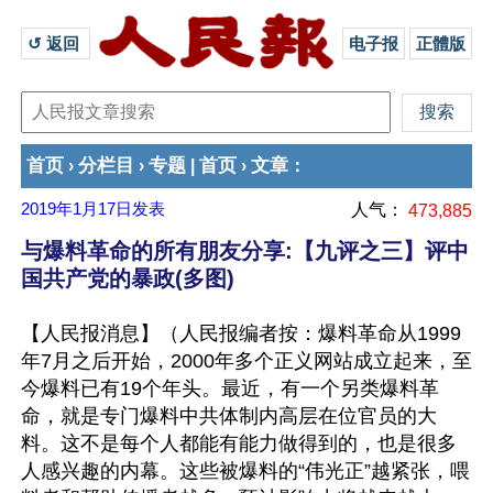
↺ 返回 
电子报
正體版
首页
分栏目
专题
首页
文章
›
›
|
›
：
2019年1月17日
发表
人气：
473,885
与爆料革命的所有朋友分享:【九评之三】评中
国共产党的暴政(多图)
【人民报消息】（人民报编者按：爆料革命从1999
年7月之后开始，2000年多个正义网站成立起来，至
今爆料已有19个年头。最近，有一个另类爆料革
命，就是专门爆料中共体制内高层在位官员的大
料。这不是每个人都能有能力做得到的，也是很多
人感兴趣的内幕。这些被爆料的“伟光正”越紧张，喂