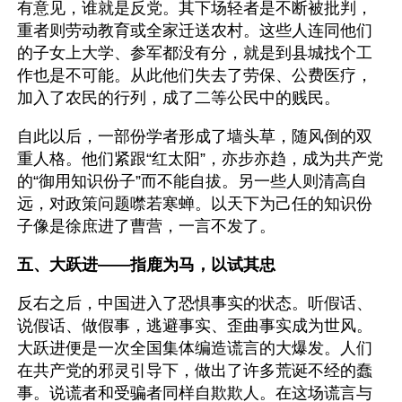
有意见，谁就是反党。其下场轻者是不断被批判，
重者则劳动教育或全家迁送农村。这些人连同他们
的子女上大学、参军都没有分，就是到县城找个工
作也是不可能。从此他们失去了劳保、公费医疗，
加入了农民的行列，成了二等公民中的贱民。
自此以后，一部份学者形成了墙头草，随风倒的双
重人格。他们紧跟“红太阳”，亦步亦趋，成为共产党
的“御用知识份子”而不能自拔。另一些人则清高自
远，对政策问题噤若寒蝉。以天下为己任的知识份
子像是徐庶进了曹营，一言不发了。
五、大跃进——指鹿为马，以试其忠
反右之后，中国进入了恐惧事实的状态。听假话、
说假话、做假事，逃避事实、歪曲事实成为世风。
大跃进便是一次全国集体编造谎言的大爆发。人们
在共产党的邪灵引导下，做出了许多荒诞不经的蠢
事。说谎者和受骗者同样自欺欺人。在这场谎言与