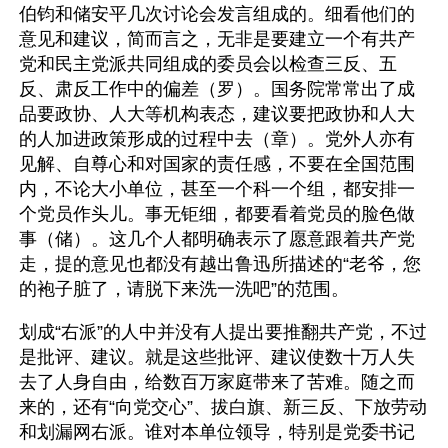
伯钧和储安平几次讨论会发言组成的。细看他们的
意见和建议，简而言之，无非是要建立一个有共产
党和民主党派共同组成的委员会以检查三反、五
反、肃反工作中的偏差（罗）。国务院常常出了成
品要政协、人大等机构表态，建议要把政协和人大
的人加进政策形成的过程中去（章）。党外人亦有
见解、自尊心和对国家的责任感，不要在全国范围
内，不论大小单位，甚至一个科一个组，都安排一
个党员作头儿。事无钜细，都要看着党员的脸色做
事（储）。这几个人都明确表示了愿意跟着共产党
走，提的意见也都没有越出鲁迅所描述的“老爷，您
的袍子脏了，请脱下来洗一洗吧”的范围。
划成“右派”的人中并没有人提出要推翻共产党，不过
是批评、建议。就是这些批评、建议使数十万人失
去了人身自由，给数百万家庭带来了苦难。随之而
来的，还有“向党交心”、拔白旗、新三反、下放劳动
和划漏网右派。谁对本单位领导，特别是党委书记