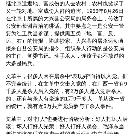
继北京遣返地、富成份的人去农村，农村也掀起了
又一轮对地、富成份人群的迫害。1966年8月26日
在北京市所属的大兴县公安局的局务会上，传达了
公安部长谢富治的讲话。其中要点之一是公安干警
要为红卫兵当参谋，提供黑五类（地、富、反、
坏、右）的情报，协助抄家。大兴县的屠杀运动直
接来自县公安局的指令。组织杀人行动的是公安局
的主任、党委书记。动手杀人，连孩子都不放过的
大多是民兵。
文革中，很多人因在屠杀中“表现好”而得以入党。据
不完全统计，在文革中突击入党的，在广西一省有9
千多人是杀人后入党的，有2万多人是入党后杀人
的，还有与杀人有牵连的1万9千多人。单从这一省
的统计，就有近5万共产党员参与了杀人事件。
文革中，对“打人”也要进行阶级分析：好人打坏人活
该；坏人打好人光荣；好人打好人误会。毛泽东当