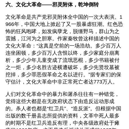
六、文化大革命——邪灵附体，乾坤倒转
文化革命是共产党邪灵附体全中国的一次大表演。1
966年，中国大地上掀起了又一股暴虐狂潮。红色恐
怖的狂风咆哮，如发疯孽龙，脱缰野马，群山为之
震撼，江河为之胆寒。作家秦牧曾这样描述中国的
文化大革命：“这真是空前的一场浩劫。多少百万人
连坐困顿，多少百万人含恨以终，多少家庭分崩离
析，多少少年儿童变成了流氓恶棍，多少书籍被付
之一炬，多少名胜古迹横遭破坏，多少先贤坟墓被
挖掉，多少罪恶假革命之名以进行。”据专家们的保
守估计，文化大革命中非正常死亡者达773万人。
人们对文化革命中的暴力和屠杀往往有一种错觉，
觉得这些大都是在无政府状态下由造反运动形成
的。杀人者也都是“红卫兵”、“造反派”。但根据中国
出版的数千册县志所提供的资料，文革中死人最多
的时期不是红卫兵造反有理，中央各级政府处于瘫