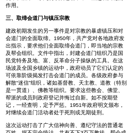
作用。
三、取缔会道门与镇压宗教
建政初期发生的另一事件是对宗教的暴虐镇压和对
会道门的全面取缔。1950年，共产党对各地政府发
出指示，要求他们全面取缔会道门，即当地的宗教
及帮会组织。文件中指出，封建会道门组织乃是国
民党特务及地、富、反革命分子操纵的工具。在这
场波及全国乡镇的运动中，政府动员了它们认定的
可依靠阶级揭发打击会道门的成员。各级政府参与
解散“迷信”组织，诸如基督教、天主教、道教（特别
是一贯道）、佛教等组织。要求这些教会、佛堂、
帮派的成员到政府登记并悔过自新。如不按期登
记，一经查明，定予严惩。1951年政府明文颁布，
对继续会道门活动者处于死刑或无期徒刑。
这次运动打击了广大信神向善、遵纪守法的普通老
百姓。据不完全统计，共有不下3百万教徒、帮会成