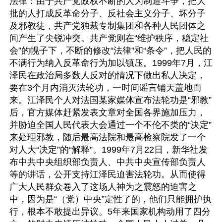
法律：由于共产党政权不断的人为制造斗争，把大
批的人打成反革命分子、反社会主义分子、坏分子
及邪教徒，共产党独裁专制集团和各种人民团体之
间产生了尖锐冲突。共产党则在“维护秩序，稳定社
会”的幌子下，不断的修改“法律”和“条令”，把人民的
不满行为纳入反革命行为加以镇压。1999年7月，江
泽民在政治局多数人反对的情况下做出私人决定，
要在3个月内消灭法轮功，一时间谣言铺天盖地而
来。江泽民个人对法国某家媒体宣布法轮功是“邪教”
后，官方媒体赶紧发表文章对全国各界施加压力，
并胁迫全国人民代表大会通过一个不伦不类的“决定”
来处理邪教，随后最高法院和最高检察院发了一个
对人大“决定”的“解释”。1999年7月22日，新华社发
布中共中央组织部负责人、中共中央宣传部负责人
等的讲话，公开支持江泽民迫害法轮功。从而使得
广大人民群众卷入了这场人神为之震怒的迫害之
中，因为是“（党）中央”定性了的，他们只能拥护执
行，根本不敢提出异议。5年来国家机构动用了四分