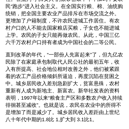
民“跑步”进入社会主义。在全国实行粮、棉、油统购
统销，把全国主要农业产品排斥在市场交流之外。
更增加了户籍制度，不许农民进城工作居住。有农
村户口的人不能去国家粮店买粮，子女也不能进城
上学。农民的子女只能再做农民。从此，中国三亿
六千万农村户口持有者成为中国社会的二等公民。
直到改革的年代，“一部份人先富起来”了，但九亿农
民除了在家庭承包制取代人民公社的最初五年，收
入有所提高、社会地位相对改善之外，他们被紧跟
着的农工产品价格倾斜所逼迫，再度沉陷在贫困之
中。城乡居民收入差别急剧扩大，贫富悬殊，农村
重新有人成为新地主、新富农。新华社发表的资料
表明，1997年以来“粮食主产区和多数农户收入持续
徘徊甚至减收”。也就是说，农民在农业中的所得不
是增加了而是减少了。城乡居民收入差距由上世纪
八十年代中期的1.8比 1,扩大到 3.1比1。