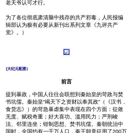
老天爷认可才行。

为了各位彻底肃清脑中残存的共产邪毒，人民报编
辑部认为极有必要从新刊出系列文章《九评共产
党》。）
(大纪元配图）
前言
提到暴政，中国人往往会联想到秦始皇的苛政与焚
书坑儒。秦始皇“竭天下之资财以奉其政”（《汉书．
食货志》）的苛急暴虐集中表现在四个方面：征敛
无度、赋税奇重；好大喜功、滥用民力；严刑峻
法、邻里连坐；钳制思想、焚书坑儒。秦朝统治中
国时，全国约有一千万人口，秦王朝竟征用了200万