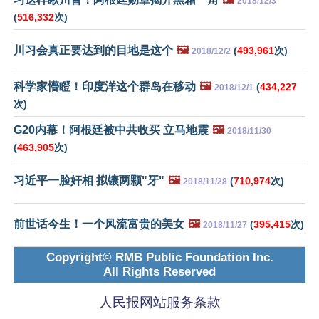
2018/12/3
(
516,332
次)
川习会真正要达到的目地是这个
🖼️
(
493,961
次)
2018/12/2
科学家懵瞪！印度洋这个群岛在移动
🖼️
(
434,227
2018/12/1
次)
G20内幕！阿根廷被中共收买 立马地震
🖼️
2018/11/30
(
463,905
次)
习近平一脸奸相 拟镶两颗"牙"
🖼️
(
710,974
次)
2018/11/28
前世话今生！一个风流富贵的美女
🖼️
(
395,415
次)
2018/11/27
Copyright© RMB Public Foundation Inc.
All Rights Reserved
人民报网站服务条款