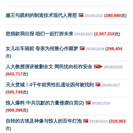
越王勾践剑的制造技术现代人甭想
🖼️
(
280,880
次)
2018/12/22
您捐款我出报 咱们一起打拼未来
(
2,557,318
次)
2018/12/21
女儿出车祸前 母亲为何揪心作噩梦
🖼️
(
298,404
2018/12/19
次)
人大教授演讲被删全文 网民忧向松祚安全
🖼️▶️
2018/12/18
(
643,717
次)
天火焚城！4千年前男性乱遗址因何被找到
🖼️
2018/12/17
(
505,749
次)
惊人爆料:中共沉默的力量侵袭白宫(2)
🖼️
2018/12/16
(
900,398
次)
自转的古埃及神像与惊人的百年灯泡
🖼️
(
318,962
2018/12/14
次)