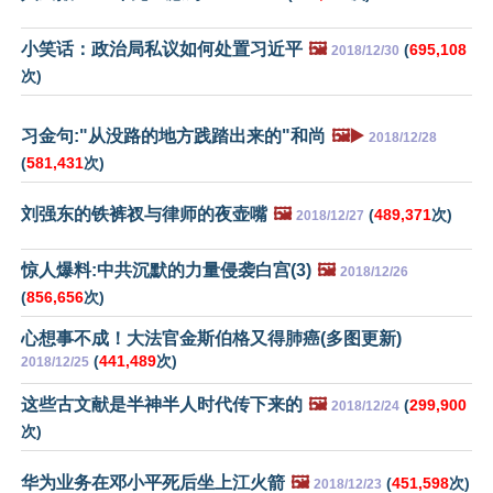
小笑话：政治局私议如何处置习近平
🖼️
(
695,108
2018/12/30
次)
习金句:"从没路的地方践踏出来的"和尚
🖼️▶️
2018/12/28
(
581,431
次)
刘强东的铁裤衩与律师的夜壶嘴
🖼️
(
489,371
次)
2018/12/27
惊人爆料:中共沉默的力量侵袭白宫(3)
🖼️
2018/12/26
(
856,656
次)
心想事不成！大法官金斯伯格又得肺癌(多图更新)
(
441,489
次)
2018/12/25
这些古文献是半神半人时代传下来的
🖼️
(
299,900
2018/12/24
次)
华为业务在邓小平死后坐上江火箭
🖼️
(
451,598
次)
2018/12/23