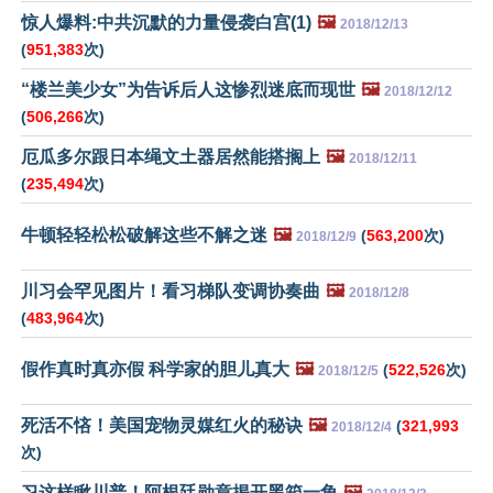
惊人爆料:中共沉默的力量侵袭白宫(1)
🖼️
2018/12/13
(
951,383
次)
“楼兰美少女”为告诉后人这惨烈迷底而现世
🖼️
2018/12/12
(
506,266
次)
厄瓜多尔跟日本绳文土器居然能搭搁上
🖼️
2018/12/11
(
235,494
次)
牛顿轻轻松松破解这些不解之迷
🖼️
(
563,200
次)
2018/12/9
川习会罕见图片！看习梯队变调协奏曲
🖼️
2018/12/8
(
483,964
次)
假作真时真亦假 科学家的胆儿真大
🖼️
(
522,526
次)
2018/12/5
死活不悋！美国宠物灵媒红火的秘诀
🖼️
(
321,993
2018/12/4
次)
习这样瞅川普！阿根廷勋章揭开黑箱一角
🖼️