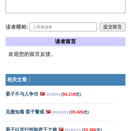
读者暱称:
读者留言
欢迎您的留言反馈。
相关文章：
晏子不与人争功
🖼️
(
50,218
次)
2019/2/4
见微知着 晏子警戒
🖼️
(
35,426
次)
2018/3/15
晏子以言行抵制君王之错
🖼️
(
33,366
次)
2018/2/13