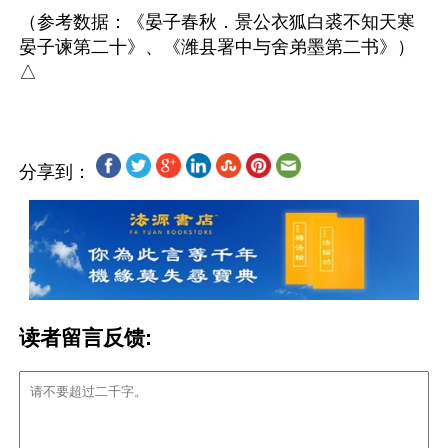
（参考数据：《晏子春秋．景公衣狐白裘不知天寒
晏子谏第二十》、《潍县署中与舍弟墨第二书》）
分享到：
读者留言反馈: