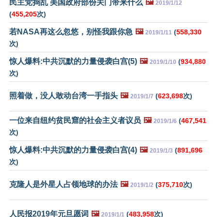
民主党捣乱 美国政府部份关门带来什么
🖼️
2019/1/12
(
455,205
次)
若NASA再这么忽悠，别怪我跟你急
🖼️
(
558,330
2019/1/11
次)
惊人爆料:中共沉默的力量侵袭白宫(5)
🖼️
(
934,880
2019/1/10
次)
照着做，没人敢动台湾一手指头
🖼️
(
623,698
次)
2019/1/7
一位来自纽约贫民窟的社会主义者议员
🖼️
(
467,541
2019/1/6
次)
惊人爆料:中共沉默的力量侵袭白宫(4)
🖼️
(
891,696
2019/1/3
次)
克隆人是外星人占领地球的办法
🖼️
(
375,710
次)
2019/1/2
人民报2019年元旦愿词
🖼️
(
483,958
次)
2019/1/1