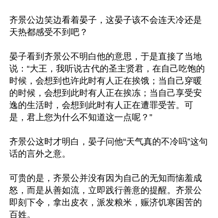
齐景公边笑边看着晏子，这晏子该不会连天冷还是
天热都感受不到吧？

晏子看到齐景公不明白他的意思，于是直接了当地
说：“大王，我听说古代的圣主贤君，在自己吃饱的
时候，会想到也许此时有人正在挨饿；当自己穿暖
的时候，会想到此时有人正在挨冻；当自己享受安
逸的生活时，会想到此时有人正在遭罪受苦。可
是，君上您为什么不知道这一点呢？”

齐景公这时才明白，晏子问他“天气真的不冷吗”这句
话的言外之意。

可贵的是，齐景公并没有因为自己的无知而恼羞成
怒，而是从善如流，立即践行善意的提醒。齐景公
即刻下令，拿出皮衣，派发粮米，赈济饥寒困苦的
百姓。
