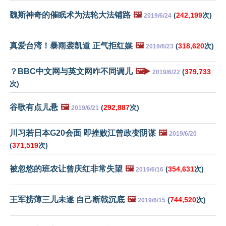
魏斯神奇的催眠术为法轮大法铺路
🖼️
(
242,199
次)
2019/6/24
真爱台湾！暴雨袭凯道 正气拒红媒
🖼️
(
318,620
次)
2019/6/23
？BBC中文网与英文网咋不同调儿
🖼️▶️
(
379,733
2019/6/22
次)
谷歌有点儿悬
🖼️
(
292,887
次)
2019/6/21
川习若日本G20会面 即挫败江曾政变阴谋
🖼️
2019/6/20
(
371,519
次)
被忽悠的班农让曾庆红非常失望
🖼️
(
354,631
次)
2019/6/16
王军捞薄三儿未遂 自己断戟沉底
🖼️
(
744,520
次)
2019/6/15