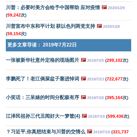
川普：必要时美方会给予中国帮助 应对疫情
🖼️
2020/1/29
(
59,242
次)
川普宣布中东和平计划 获以色列两党支持
🖼️
2020/1/28
(
59,154
次)
更多文章导读：
2019年7月22日
一张被新华社意外定格的现场图片
🖼️
(
299,102
次)
2019/7/25
李鹏死了！老江俩屎盆子塞进悼词
🖼️
(
722,677
次)
2019/7/23
小笑话：三呆婊的时间分配极有序
🖼️
(
395,164
次)
2019/7/20
江泽民祖孙三代丑闻好大一箩筐(4)
🖼️
(
599,436
次)
2019/7/19
？习近平,你真想结束与川普的交情么
🖼️
(
321,737
2019/7/18