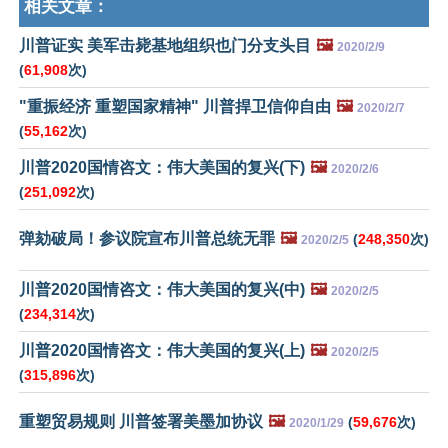
相关文章：
川普证实 美军击毙基地组织也门分支头目
🖼️
2020/2/9
(
61,908
次)
"重振经济 重塑国家精神" 川普捍卫信仰自由
🖼️
2020/2/7
(
55,162
次)
川普2020国情咨文：伟大美国的复兴(下)
🖼️
2020/2/6
(
251,092
次)
弹劾破局！参议院宣布川普总统无罪
🖼️
(
248,350
次)
2020/2/5
川普2020国情咨文：伟大美国的复兴(中)
🖼️
2020/2/5
(
234,314
次)
川普2020国情咨文：伟大美国的复兴(上)
🖼️
2020/2/5
(
315,896
次)
重塑贸易规则 川普签署美墨加协议
🖼️
(
59,676
次)
2020/1/29