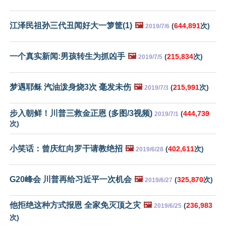
江泽民祖孙三代丑闻好大一箩筐(1)
🖼️
(
644,891
次)
2019/7/6
一个真实新闻:男孩转生为抓凶手
🖼️
(
215,834
次)
2019/7/5
梦遇耶稣 汽油泼身烧3次 毫发未伤
🖼️
(
215,991
次)
2019/7/3
步入朝鲜！川普三救金正恩 (多图/3视频)
(
444,739
2019/7/1
次)
小笑话：曾庆红向罗干请教绝招
🖼️
(
402,611
次)
2019/6/28
G20峰会 川普再给习近平一次机会
🖼️
(
325,870
次)
2019/6/27
他拒绝这种方式报恩 全家免灭顶之灾
🖼️
(
236,983
2019/6/25
次)