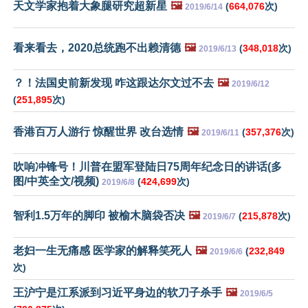
天文学家抱着大象腿研究超新星
🖼️
(
664,076
次)
2019/6/14
看来看去，2020总统跑不出赖清德
🖼️
(
348,018
次)
2019/6/13
？！法国史前新发现 咋这跟达尔文过不去
🖼️
2019/6/12
(
251,895
次)
香港百万人游行 惊醒世界 改台选情
🖼️
(
357,376
次)
2019/6/11
吹响冲锋号！川普在盟军登陆日75周年纪念日的讲话(多
图/中英全文/视频)
(
424,699
次)
2019/6/8
智利1.5万年的脚印 被榆木脑袋否决
🖼️
(
215,878
次)
2019/6/7
老妇一生无痛感 医学家的解释笑死人
🖼️
(
232,849
2019/6/6
次)
王沪宁是江系派到习近平身边的软刀子杀手
🖼️
2019/6/5