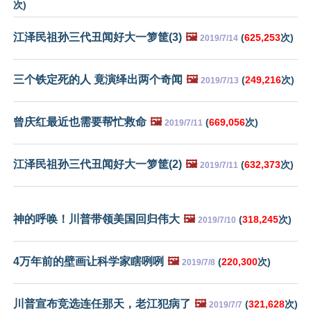
次)
江泽民祖孙三代丑闻好大一箩筐(3)
🖼️
(
625,253
次)
2019/7/14
三个铁定死的人 竟演绎出两个奇闻
🖼️
(
249,216
次)
2019/7/13
曾庆红最近也需要帮忙救命
🖼️
(
669,056
次)
2019/7/11
江泽民祖孙三代丑闻好大一箩筐(2)
🖼️
(
632,373
次)
2019/7/11
神的呼唤！川普带领美国回归伟大
🖼️
(
318,245
次)
2019/7/10
4万年前的壁画让科学家瞎咧咧
🖼️
(
220,300
次)
2019/7/8
川普宣布竞选连任那天，老江犯病了
🖼️
(
321,628
次)
2019/7/7