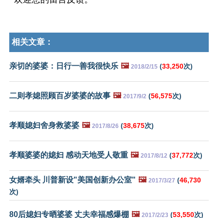
相关文章：
亲切的婆婆：日行一善我很快乐
🖼️
(
33,250
次)
2018/2/15
二则孝媳照顾百岁婆婆的故事
🖼️
(
56,575
次)
2017/9/2
孝顺媳妇舍身救婆婆
🖼️
(
38,675
次)
2017/8/26
孝顺婆婆的媳妇 感动天地受人敬重
🖼️
(
37,772
次)
2017/8/12
女婿牵头 川普新设"美国创新办公室"
🖼️
(
46,730
2017/3/27
次)
80后媳妇专晒婆婆 丈夫幸福感爆棚
🖼️
(
53,550
次)
2017/2/23