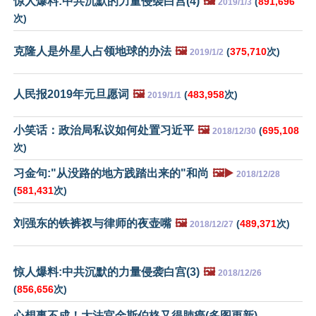
惊人爆料:中共沉默的力量侵袭白宫(4)
🖼️
(
891,696
2019/1/3
次)
克隆人是外星人占领地球的办法
🖼️
(
375,710
次)
2019/1/2
人民报2019年元旦愿词
🖼️
(
483,958
次)
2019/1/1
小笑话：政治局私议如何处置习近平
🖼️
(
695,108
2018/12/30
次)
习金句:"从没路的地方践踏出来的"和尚
🖼️▶️
2018/12/28
(
581,431
次)
刘强东的铁裤衩与律师的夜壶嘴
🖼️
(
489,371
次)
2018/12/27
惊人爆料:中共沉默的力量侵袭白宫(3)
🖼️
2018/12/26
(
856,656
次)
心想事不成！大法官金斯伯格又得肺癌(多图更新)