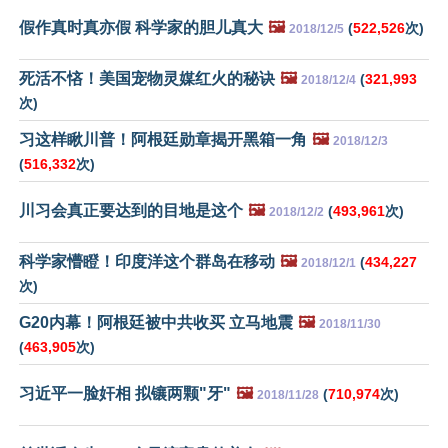
假作真时真亦假 科学家的胆儿真大
🖼️
(
522,526
次)
2018/12/5
死活不悋！美国宠物灵媒红火的秘诀
🖼️
(
321,993
2018/12/4
次)
习这样瞅川普！阿根廷勋章揭开黑箱一角
🖼️
2018/12/3
(
516,332
次)
川习会真正要达到的目地是这个
🖼️
(
493,961
次)
2018/12/2
科学家懵瞪！印度洋这个群岛在移动
🖼️
(
434,227
2018/12/1
次)
G20内幕！阿根廷被中共收买 立马地震
🖼️
2018/11/30
(
463,905
次)
习近平一脸奸相 拟镶两颗"牙"
🖼️
(
710,974
次)
2018/11/28