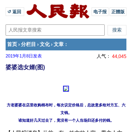
↺ 返回 
电子报
正體版
首页
分栏目
文化
文章
›
›
›
：
2019年1月8日
发表
人气：
44,045
婆婆选女婿(图)
方老婆婆在店里收购棉布时，每次议定价格后，总故意多给对方五、六
文钱。
