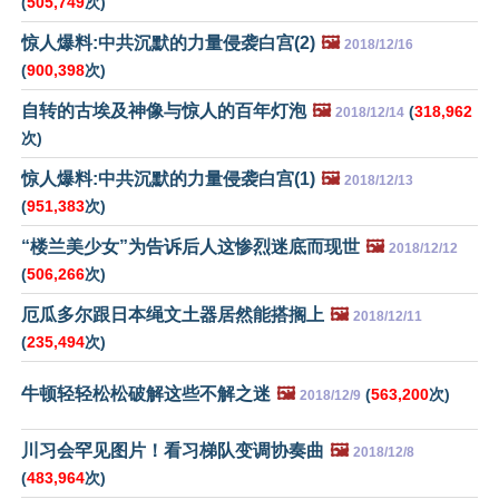
(
505,749
次)
惊人爆料:中共沉默的力量侵袭白宫(2)
🖼️
2018/12/16
(
900,398
次)
自转的古埃及神像与惊人的百年灯泡
🖼️
(
318,962
2018/12/14
次)
惊人爆料:中共沉默的力量侵袭白宫(1)
🖼️
2018/12/13
(
951,383
次)
“楼兰美少女”为告诉后人这惨烈迷底而现世
🖼️
2018/12/12
(
506,266
次)
厄瓜多尔跟日本绳文土器居然能搭搁上
🖼️
2018/12/11
(
235,494
次)
牛顿轻轻松松破解这些不解之迷
🖼️
(
563,200
次)
2018/12/9
川习会罕见图片！看习梯队变调协奏曲
🖼️
2018/12/8
(
483,964
次)