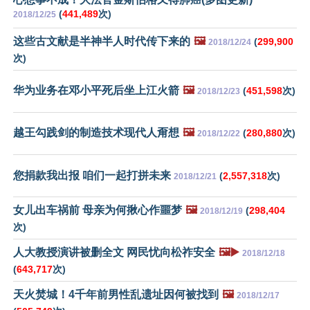
(
441,489
次)
2018/12/25
这些古文献是半神半人时代传下来的
🖼️
(
299,900
2018/12/24
次)
华为业务在邓小平死后坐上江火箭
🖼️
(
451,598
次)
2018/12/23
越王勾践剑的制造技术现代人甭想
🖼️
(
280,880
次)
2018/12/22
您捐款我出报 咱们一起打拼未来
(
2,557,318
次)
2018/12/21
女儿出车祸前 母亲为何揪心作噩梦
🖼️
(
298,404
2018/12/19
次)
人大教授演讲被删全文 网民忧向松祚安全
🖼️▶️
2018/12/18
(
643,717
次)
天火焚城！4千年前男性乱遗址因何被找到
🖼️
2018/12/17