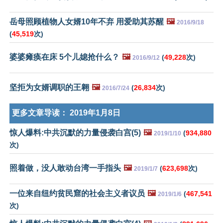
岳母照顾植物人女婿10年不弃 用爱助其苏醒
🖼️
2016/9/18
(
45,519
次)
婆婆瘫痪在床 5个儿媳抢什么？
🖼️
(
49,228
次)
2016/9/12
坚拒为女婿调职的王翱
🖼️
(
26,834
次)
2016/7/24
更多文章导读：
2019年1月8日
惊人爆料:中共沉默的力量侵袭白宫(5)
🖼️
(
934,880
2019/1/10
次)
照着做，没人敢动台湾一手指头
🖼️
(
623,698
次)
2019/1/7
一位来自纽约贫民窟的社会主义者议员
🖼️
(
467,541
2019/1/6
次)