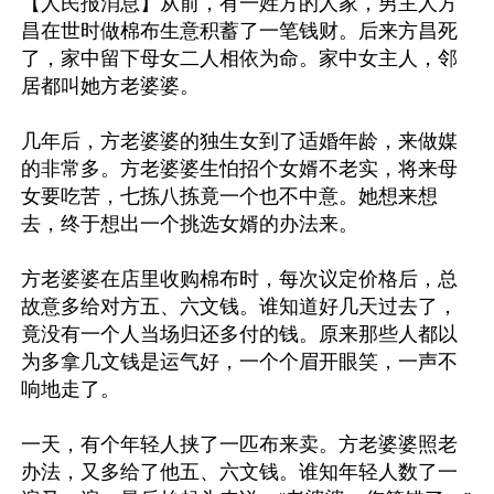
【人民报消息】从前，有一姓方的人家，男主人方
昌在世时做棉布生意积蓄了一笔钱财。后来方昌死
了，家中留下母女二人相依为命。家中女主人，邻
居都叫她方老婆婆。

几年后，方老婆婆的独生女到了适婚年龄，来做媒
的非常多。方老婆婆生怕招个女婿不老实，将来母
女要吃苦，七拣八拣竟一个也不中意。她想来想
去，终于想出一个挑选女婿的办法来。

方老婆婆在店里收购棉布时，每次议定价格后，总
故意多给对方五、六文钱。谁知道好几天过去了，
竟没有一个人当场归还多付的钱。原来那些人都以
为多拿几文钱是运气好，一个个眉开眼笑，一声不
响地走了。

一天，有个年轻人挟了一匹布来卖。方老婆婆照老
办法，又多给了他五、六文钱。谁知年轻人数了一