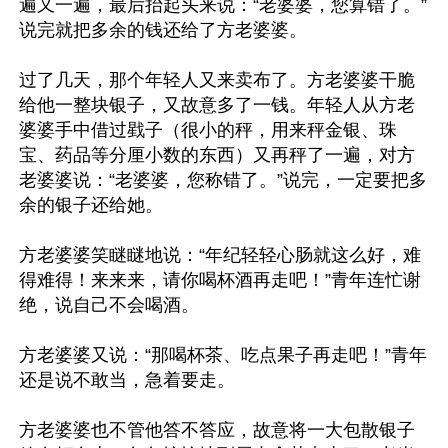
遍又一遍，最后抬起头来说：“老婆婆，您算错了。”
说完就把多余的钱还给了方老婆婆。

过了几天，那个年轻人又来卖布了。方老婆婆干脆
给他一整块银子，又故意多了一钱。年轻人从方老
婆婆手中借过戥子（很小的秤，用来秤金银、珠
宝、药品等分厘小数的东西）又再秤了一遍，对方
老婆婆说：“老婆婆，您称错了。”说完，一定要把多
余的银子还给她。

方老婆婆笑瞇瞇地说：“年纪轻轻心肠就这么好，难
得难得！来来来，请你喝杯酒再走吧！”青年连忙谢
绝，说自己不会喝酒。

方老婆婆又说：“那喝杯茶、吃点果子再走吧！”青年
还是说不敢当，急着要走。

方老婆婆也不管他答不答应，故意将一大包散银子