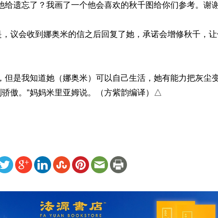
他给遗忘了？我画了一个他会喜欢的秋千图给你们参考。谢谢你
是，议会收到娜奥米的信之后回复了她，承诺会增修秋千，让
心，但是我知道她（娜奥米）可以自己生活，她有能力把灰尘
到骄傲。”妈妈米里亚姆说。（方紫韵编译）△
ww.renminbao.com/rmb/articles/2019/1/16/68572.html