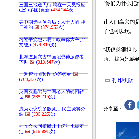
“你们为什么把
三国三地逆天行 均在一天见报应
(上) (多图)更新 (
474,344
次)
让人们高兴的
美中期选举落幕后：人干人的,神
干神的
🖼️
(
874,952
次)
子也可以玩。

习近平烧包儿啊！政审你大爷(全
文/图) (
474,816
次)
“我仍然很担
北海道洞穴古壁画记载神派使者
西。我为她感
下世
🖼️
(
310,547
次)
文章网址: http://w
一道智力测验题 你答答看
🖼️
(
709,327
次)
打印机版
英国双胞胎与中国老人的轮回转
世
🖼️
(
338,715
次)
分享至：
成为众议院多数党后 民主党将分
裂
🖼️
(
396,225
次)
神咋会来回折腾几十亿年也搞不
定
🖼️
(
515,991
次)