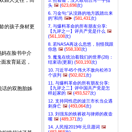
欢跟人交往，而
5. 照着做，没人敢动台湾一手指
头
🖼️
(
623,698
次)
6. 习金句:"从没路的地方践踏出来
的"和尚
🖼️▶️
(
581,431
次)
7. 与爆料革命的所有朋友分享:
龄的孩子身材更
【九评之一】评共产党是什么
🖼️
(
561,108
次)
8. 若NASA再这么忽悠，别怪我跟
你急
🖼️
(
558,330
次)
妈妈在脸书中介
9. 魔鬼在统治着我们的世界(28)：
全面发育延迟，
结束语(更新) (
503,193
次)
10. 习近平45个伟大不敌向松祚3
个误判
🖼️
(
502,821
次)
11. 与爆料革命的所有朋友分享:
【九评之二】评中国共产党是怎
说话的双胞胎姊
样起家的
🖼️
(
493,527
次)
12. 支持同性恋的波兰市长当众遇
刺身亡
🖼️
(
493,064
次)
13. 刘强东的铁裤衩与律师的夜壶
嘴
🖼️
(
489,371
次)
14. 人民报2019年元旦愿词
🖼️
(
483,958
次)