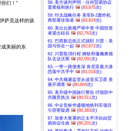
58. 美方谈判声明：任何贸易协议
们！”

需查核和执行
🖼️
(
83,675
次)
59. 印太战略任务 美军B-2轰炸机
再部署珍珠港
🖼️
(
83,624
次)
伊萨克这样的孩
60. 美出台新规严审中资 中国投资
者退出硅谷
🖼️
(
82,763
次)
61. 巴西新总统正式就职 川普：美
国与你在一起
🖼️
(
82,672
次)
变成美丽的东
62. 川普取消行程 姆钦和蓬佩奥领
队去达沃斯
🖼️
(
82,091
次)
63. 一带一路债务深 肯尼亚最大港
恐落中共手中
🖼️
(
81,018
次)
64. 中共规避监管从波音买卫星 美
展开调查
🖼️
(
80,604
次)
65. 美升级中国旅行警告 吁慎防中
共随意执法
🖼️
(
80,511
次)
66. 中企竞标华盛顿地铁列车项目
引窃密疑虑
🖼️
(
80,383
次)
67. 加拿大签署的泛太平洋自由贸
易协议生效
🖼️
(
80,201
次)
68. 莱特希泽：需加征关税 迫使中