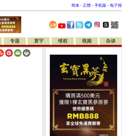
简体
-
正體
-
手机版
-
电子报
专题
寰宇
维权
视频
杂谈