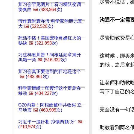
尽管不说话，
川习会罕见图片！看习梯队变调
协奏曲
🖼️
(
483,964
次)
沟通不一定需
假作真时真亦假 科学家的胆儿真
大
🖼️
(
522,526
次)
尽管助教费尽
死活不悋！美国宠物灵媒红火的
秘诀
🖼️
(
321,993
次)
习这样瞅川普！阿根廷勋章揭开
这时候，娜奥
黑箱一角
🖼️
(
516,332
次)
的纸，之后拿起
川习会真正要达到的目地是这个
🖼️
(
493,961
次)
让老师和助教
科学家懵瞪！印度洋这个群岛在
写下了自己的名
移动
🖼️
(
434,227
次)
G20内幕！阿根廷被中共收买 立
完全没有一句
马地震
🖼️
(
463,905
次)
习近平一脸奸相 拟镶两颗"牙"
🖼️
(
710,974
次)
助教看到两名