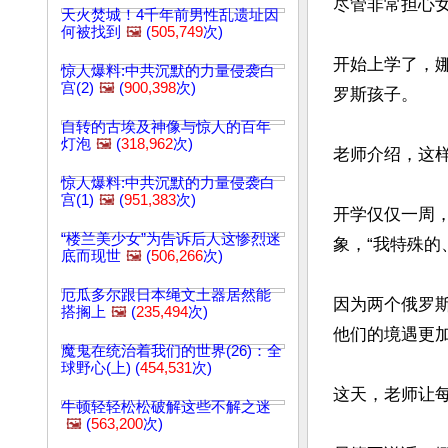
尽管非常担心女
天火焚城！4千年前男性乱遗址因
何被找到
🖼️
(
505,749
次)
开始上学了，
惊人爆料:中共沉默的力量侵袭白
宫(2)
🖼️
(
900,398
次)
罗斯孩子。

自转的古埃及神像与惊人的百年
灯泡
🖼️
(
318,962
次)
老师介绍，这样
惊人爆料:中共沉默的力量侵袭白
宫(1)
🖼️
(
951,383
次)
开学仅仅一周
“楼兰美少女”为告诉后人这惨烈迷
象，“我特殊的
底而现世
🖼️
(
506,266
次)
厄瓜多尔跟日本绳文土器居然能
因为两个俄罗
搭搁上
🖼️
(
235,494
次)
他们的境遇更加
魔鬼在统治着我们的世界(26)：全
球野心(上) (
454,531
次)
这天，老师让
牛顿轻轻松松破解这些不解之迷
🖼️
(
563,200
次)