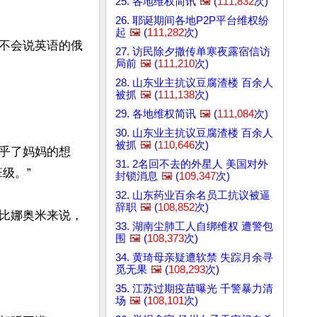
25. 各地维权简讯
🖼️
(
111,832
次)
26. 耶诞期间各地P2P平台维权纷
起
🖼️
(
111,282
次)
不会说英语的俄
27. 访民除夕撒传单寒夜露宿信访
局前
🖼️
(
111,210
次)
28. 山东业主抗议豆腐渣楼 百余人
被抓
🖼️
(
111,138
次)
29. 各地维权简讯
🖼️
(
111,084
次)
30. 山东业主抗议豆腐渣楼 百余人
被抓
🖼️
(
110,646
次)
乎了妈妈的想
31. 2名回不去的外星人 美国对外
。”

封锁消息
🖼️
(
109,347
次)
32. 山东药业百余名员工抗议被逼
辞职
🖼️
(
108,852
次)
比娜奥米来说，
33. 湖南尘肺工人自绑维权 遭警包
围
🖼️
(
108,373
次)
34. 黄琦母亲疑遭软禁 失踪月余寻
觅无果
🖼️
(
108,293
次)
35. 江苏过期疫苗曝光 千警暴力清
场
🖼️
(
108,101
次)