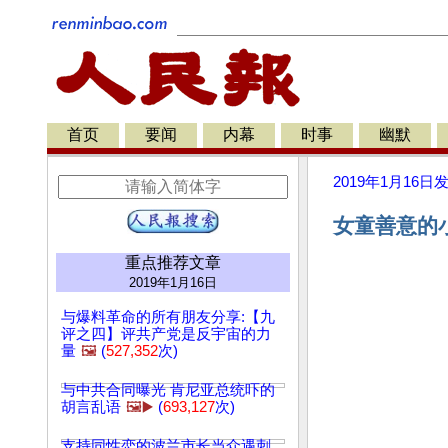
首页
要闻
内幕
时事
幽默
2019年1月16日
女童善意的
重点推荐文章
2019年1月16日
与爆料革命的所有朋友分享:【九
评之四】评共产党是反宇宙的力
量
🖼️
(
527,352
次)
与中共合同曝光 肯尼亚总统吓的
胡言乱语
🖼️▶️
(
693,127
次)
支持同性恋的波兰市长当众遇刺