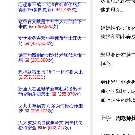
尽管绝大部份
心想事不成！大法官金斯伯格又
他的母亲。

得肺癌(多图更新) (
441,489
次)
这些古文献是半神半人时代传下
来的
🖼️
(
299,900
次)
妈妈担心：“
缺陷和弱小会成
华为业务在邓小平死后坐上江火
箭
🖼️
(
451,598
次)
米里亚姆在脸
越王勾践剑的制造技术现代人甭
想
🖼️
(
280,880
次)
担心。

您捐款我出报 咱们一起打拼未来
(
2,557,318
次)
更让米里亚姆
新唐人在圣诞节新年独家播出神
通小学就读，两
韵交响乐团演出
🖼️
(
255,970
次)
加上陌生的环境
女儿出车祸前 母亲为何揪心作噩
梦
🖼️
(
298,404
次)
上学一周老师
人大教授演讲被删全文 网民忧向
松祚安全
🖼️▶️
(
643,717
次)