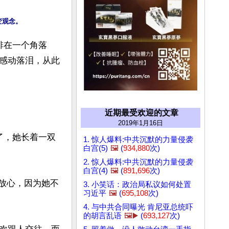
排在一个角落
感动落泪，从此
近期最受欢迎的文章
2019年1月16日
岁了，她长着一双
1. 惊人爆料:中共沉默的力量侵袭
白宫(5)
🖼️
(
934,880
次)
2. 惊人爆料:中共沉默的力量侵袭
白宫(4)
🖼️
(
891,696
次)
不放心，因为她不
3. 小笑话：政治局私议如何处置
习近平
🖼️
(
695,108
次)
4. 与中共合同曝光 肯尼亚总统吓
的胡言乱语
🖼️▶️
(
693,127
次)