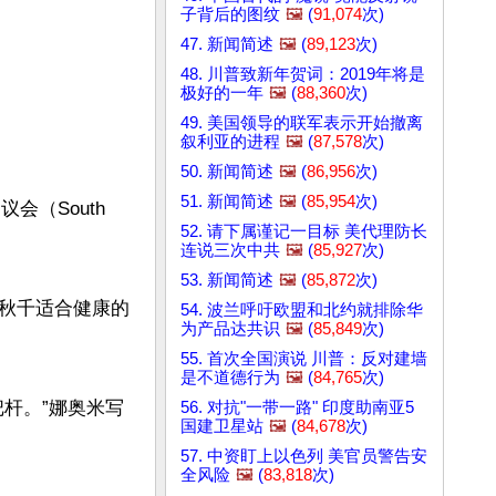
子背后的图纹
🖼️
(
91,074
次)
47. 新闻简述
🖼️
(
89,123
次)
48. 川普致新年贺词：2019年将是
极好的一年
🖼️
(
88,360
次)
49. 美国领导的联军表示开始撤离
叙利亚的进程
🖼️
(
87,578
次)
50. 新闻简述
🖼️
(
86,956
次)
51. 新闻简述
🖼️
(
85,954
次)
（South 
52. 请下属谨记一目标 美代理防长
连说三次中共
🖼️
(
85,927
次)
53. 新闻简述
🖼️
(
85,872
次)
秋千适合健康的
54. 波兰呼吁欧盟和北约就排除华
为产品达共识
🖼️
(
85,849
次)
55. 首次全国演说 川普：反对建墙
是不道德行为
🖼️
(
84,765
次)
杆。”娜奥米写
56. 对抗"一带一路" 印度助南亚5
国建卫星站
🖼️
(
84,678
次)
57. 中资盯上以色列 美官员警告安
全风险
🖼️
(
83,818
次)