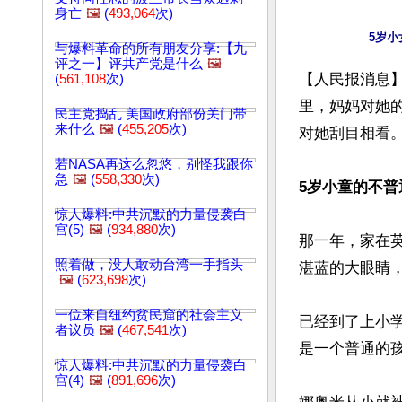
身亡
🖼️
(
493,064
次)
与爆料革命的所有朋友分享:【九
评之一】评共产党是什么
🖼️
【人民报消息
(
561,108
次)
里，妈妈对她
民主党捣乱 美国政府部份关门带
来什么
🖼️
(
455,205
次)
对她刮目相看。
若NASA再这么忽悠，别怪我跟你
急
🖼️
(
558,330
次)
5岁小童的不普
惊人爆料:中共沉默的力量侵袭白
宫(5)
🖼️
(
934,880
次)
那一年，家在英国
照着做，没人敢动台湾一手指头
湛蓝的大眼睛，
🖼️
(
623,698
次)
一位来自纽约贫民窟的社会主义
已经到了上小学
者议员
🖼️
(
467,541
次)
是一个普通的孩
惊人爆料:中共沉默的力量侵袭白
宫(4)
🖼️
(
891,696
次)