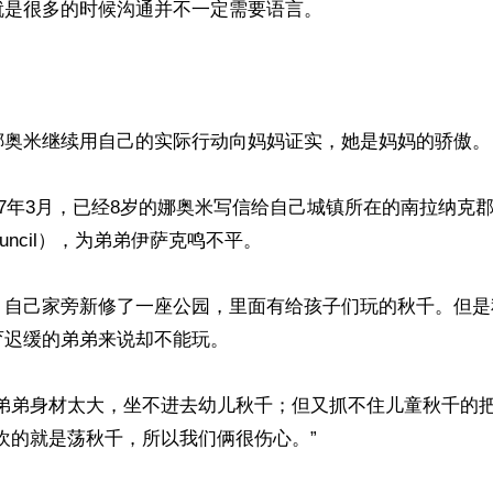
是很多的时候沟通并不一定需要语言。

娜奥米继续用自己的实际行动向妈妈证实，她是妈妈的骄傲。

17年3月，已经8岁的娜奥米写信给自己城镇所在的南拉纳克郡议会
e Council），为弟弟伊萨克鸣不平。

，自己家旁新修了一座公园，里面有给孩子们玩的秋千。但是
迟缓的弟弟来说却不能玩。

的弟弟身材太大，坐不进去幼儿秋千；但又抓不住儿童秋千的把
欢的就是荡秋千，所以我们俩很伤心。”
