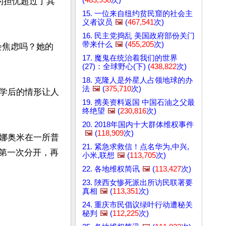
的担忧超过了其
15. 一位来自纽约贫民窟的社会主
义者议员
🖼️
(
467,541
次)
16. 民主党捣乱 美国政府部份关门
带来什么
🖼️
(
455,205
次)
会焦虑吗？她的
17. 魔鬼在统治着我们的世界
(27)：全球野心(下) (
438,822
次)
18. 克隆人是外星人占领地球的办
法
🖼️
(
375,710
次)
学后的情形让人
19. 携美资料返国 中国石油之父最
终绝望
🖼️
(
230,816
次)
20. 2018年国内十大群体维权事件
🖼️
(
118,909
次)
娜奥米在一所普
21. 紧急求救信！点名华为,中兴,
弟第一次分开，再
小米,联想
🖼️
(
113,705
次)
22. 各地维权简讯
🖼️
(
113,427
次)
23. 陜西女惨死派出所访民联署要
真相
🖼️
(
113,351
次)
24. 重庆市民倡议绿叶行动遭秘关
秘判
🖼️
(
112,225
次)