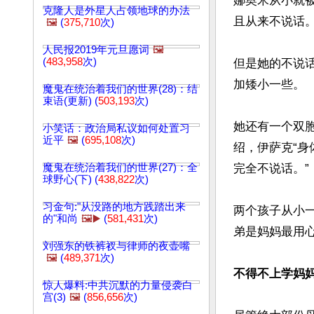
娜奥米从小就
克隆人是外星人占领地球的办法
且从来不说话。
🖼️
(
375,710
次)
人民报2019年元旦愿词
🖼️
(
483,958
次)
但是她的不说
加矮小一些。

魔鬼在统治着我们的世界(28)：结
束语(更新) (
503,193
次)
她还有一个双胞
小笑话：政治局私议如何处置习
近平
🖼️
(
695,108
次)
绍，伊萨克“
魔鬼在统治着我们的世界(27)：全
完全不说话。”

球野心(下) (
438,822
次)
习金句:"从没路的地方践踏出来
两个孩子从小
的"和尚
🖼️▶️
(
581,431
次)
弟是妈妈最用心
刘强东的铁裤衩与律师的夜壶嘴
🖼️
(
489,371
次)
不得不上学妈
惊人爆料:中共沉默的力量侵袭白
宫(3)
🖼️
(
856,656
次)