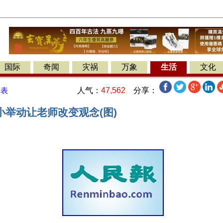
国际
奇闻
灾祸
万象
生活
文化
人气：
47,562
分享：
发表
小举动让老师改变观念(图)