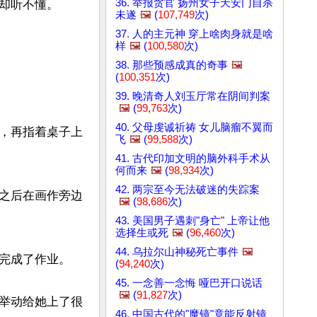
36. 举报贪官 扬州女子天安门自杀
却听不懂。

未遂
🖼️
(
107,749
次)
37. 人的主元神 穿上啥肉身就是啥
样
🖼️
(
100,580
次)
38. 那些预感成真的奇事
🖼️
(
100,351
次)
39. 晚清奇人刘玉厅常在阴间判案
🖼️
(
99,763
次)
40. 父母虔诚祈祷 女儿脑瘤不翼而
，再指着桌子上
飞
🖼️
(
99,588
次)
41. 古代印加文明的脑外科手术从
何而来
🖼️
(
98,934
次)
42. 两宗至今无法破迷的失踪案
之后在画作旁边
🖼️
(
98,686
次)
43. 美国男子遇刺"身亡" 上帝让他
选择生或死
🖼️
(
96,460
次)
44. 乌拉尔山神秘死亡事件
🖼️
完成了作业。

(
94,240
次)
45. 一念善一念悔 哑巴开口说话
🖼️
(
91,827
次)
举动给她上了很
46. 中国古代的"魔镜"竟能反射镜