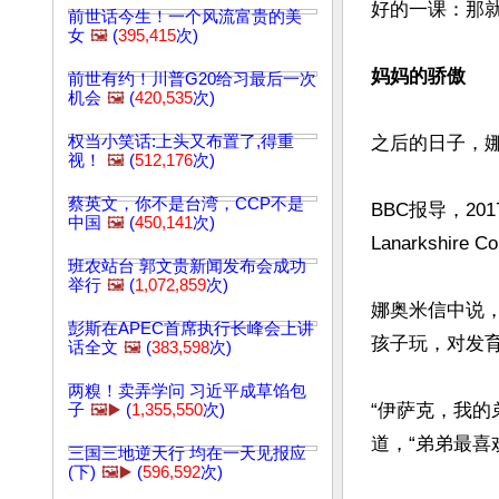
好的一课：那就
前世话今生！一个风流富贵的美
女
🖼️
(
395,415
次)
妈妈的骄傲
前世有约！川普G20给习最后一次
机会
🖼️
(
420,535
次)
权当小笑话:上头又布置了,得重
之后的日子，
视！
🖼️
(
512,176
次)
蔡英文，你不是台湾，CCP不是
BBC报导，20
中国
🖼️
(
450,141
次)
Lanarkshir
班农站台 郭文贵新闻发布会成功
举行
🖼️
(
1,072,859
次)
娜奥米信中说
彭斯在APEC首席执行长峰会上讲
孩子玩，对发育
话全文
🖼️
(
383,598
次)
两糗！卖弄学问 习近平成草馅包
“伊萨克，我
子
🖼️▶️
(
1,355,550
次)
道，“弟弟最喜
三国三地逆天行 均在一天见报应
(下)
🖼️▶️
(
596,592
次)