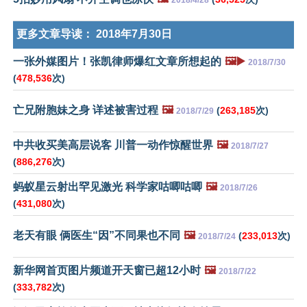
更多文章导读：
2018年7月30日
一张外媒图片！张凯律师爆红文章所想起的
🖼️▶️
2018/7/30
(
478,536
次)
亡兄附胞妹之身 详述被害过程
🖼️
(
263,185
次)
2018/7/29
中共收买美高层说客 川普一动作惊醒世界
🖼️
2018/7/27
(
886,276
次)
蚂蚁星云射出罕见激光 科学家咕唧咕唧
🖼️
2018/7/26
(
431,080
次)
老天有眼 俩医生“因”不同果也不同
🖼️
(
233,013
次)
2018/7/24
新华网首页图片频道开天窗已超12小时
🖼️
2018/7/22
(
333,782
次)