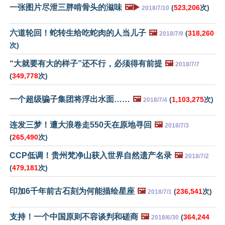
一张图片尽泄三胖啃骨头的滋味
🖼️▶️
(
523,206
次)
2018/7/10
六道轮回！蛇转生给吃蛇肉的人当儿子
🖼️
(
318,260
2018/7/9
次)
“大就要有大的样子”还不行，必须得有前提
🖼️
2018/7/7
(
349,778
次)
一个超级骗子集团将浮出水面……
🖼️
(
1,103,275
次)
2018/7/4
连发三梦！遭大浪卷走550天在原地寻回
🖼️
2018/7/3
(
265,490
次)
CCP低调！贵州梵净山获入世界自然遗产名录
🖼️
2018/7/2
(
479,181
次)
印加6千年前古石刻为何能描绘星座
🖼️
(
236,541
次)
2018/7/1
支持！一个中国原则不容谈判和磋商
🖼️
(
364,244
2018/6/30