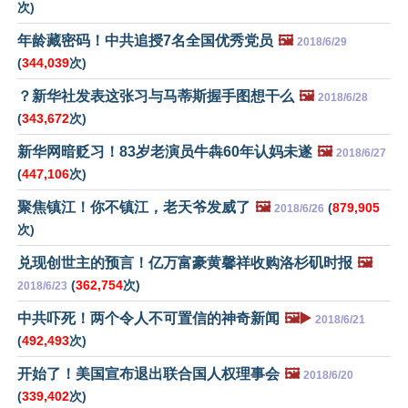
次)
年龄藏密码！中共追授7名全国优秀党员
🖼️
2018/6/29
(
344,039
次)
？新华社发表这张习与马蒂斯握手图想干么
🖼️
2018/6/28
(
343,672
次)
新华网暗贬习！83岁老演员牛犇60年认妈未遂
🖼️
2018/6/27
(
447,106
次)
聚焦镇江！你不镇江，老天爷发威了
🖼️
(
879,905
2018/6/26
次)
兑现创世主的预言！亿万富豪黄馨祥收购洛杉矶时报
🖼️
(
362,754
次)
2018/6/23
中共吓死！两个令人不可置信的神奇新闻
🖼️▶️
2018/6/21
(
492,493
次)
开始了！美国宣布退出联合国人权理事会
🖼️
2018/6/20
(
339,402
次)