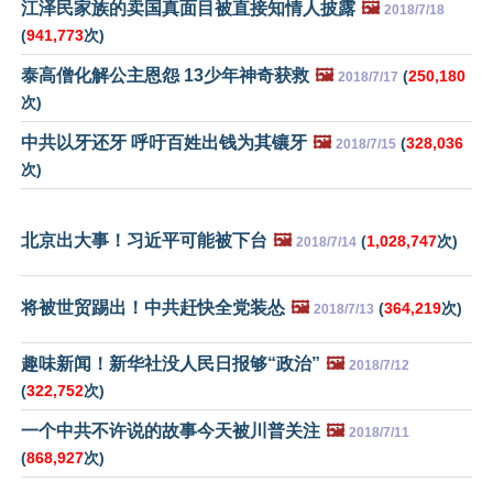
江泽民家族的卖国真面目被直接知情人披露
🖼️
2018/7/18
(
941,773
次)
泰高僧化解公主恩怨 13少年神奇获救
🖼️
(
250,180
2018/7/17
次)
中共以牙还牙 呼吁百姓出钱为其镶牙
🖼️
(
328,036
2018/7/15
次)
北京出大事！习近平可能被下台
🖼️
(
1,028,747
次)
2018/7/14
将被世贸踢出！中共赶快全党装怂
🖼️
(
364,219
次)
2018/7/13
趣味新闻！新华社没人民日报够“政治”
🖼️
2018/7/12
(
322,752
次)
一个中共不许说的故事今天被川普关注
🖼️
2018/7/11
(
868,927
次)