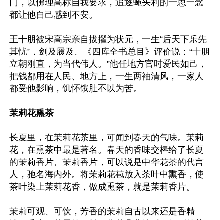
门，以佛理高标自我要求，追逐蝇头利的一思一念
都让他自己感到不安。

王十朋被宋高宗亲自拔擢为状元，一生“后天下乐先
其忧”，剑及履及。《四库全书总目》评价说：“十朋
立朝刚直，为当代伟人。”他任地方官时爱民如己，
把钱都用在人民、地方上，一生两袖清风，一家人
都受他影响，饥怀饿肚不以为苦。

茉莉花熏茶
长夏里，在茉莉花茶里，可闻到春天的气味。茉莉
花，在熏茶中最是著名。春天的香味交棒给了长夏
的茉莉香片。茉莉香片，可以说是中华花茶的代言
人，驰名海内外。将茉莉花苞放入茶叶中熏香，使
茶叶染上茉莉花香，做成熏茶，就是茉莉香片。

茉莉可观、可饮，芳香的茉莉自古以来还是香精