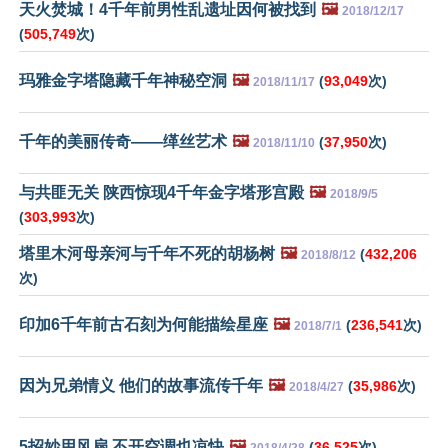
天火焚城！4千年前男性乱遗址因何被找到
🖼️
2018/12/17
(
505,749
次)
玛雅金字塔隐藏千年神秘空洞
🖼️
(
93,049
次)
2018/11/17
千年的美丽传奇——缂丝艺术
🖼️
(
37,950
次)
2018/11/10
与共匪无关 陕西惊现4千年金字塔形宫殿
🖼️
2018/9/5
(
303,993
次)
塔里木河母亲河与千年不死的胡杨树
🖼️
(
432,206
2018/8/12
次)
印加6千年前古石刻为何能描绘星座
🖼️
(
236,541
次)
2018/7/1
因为兄弟情义 他们的故事流传千年
🖼️
(
35,986
次)
2018/4/27
5招妙用风扇 不开空调也凉快
🖼️
(
36,525
次)
2018/4/28