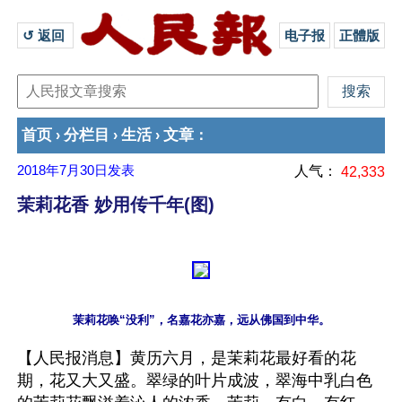
↺ 返回 
电子报
正體版
首页
分栏目
生活
文章
›
›
›
：
2018年7月30日
发表
人气：
42,333
茉莉花香 妙用传千年(图)
【人民报消息】黄历六月，是茉莉花最好看的花
期，花又大又盛。翠绿的叶片成波，翠海中乳白色