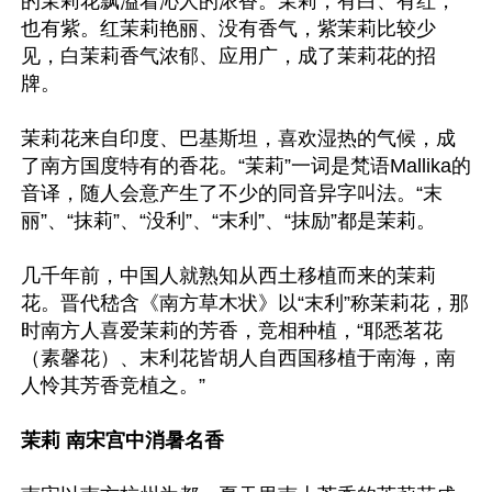
的茉莉花飘溢着沁人的浓香。茉莉，有白、有红，
也有紫。红茉莉艳丽、没有香气，紫茉莉比较少
见，白茉莉香气浓郁、应用广，成了茉莉花的招
牌。

茉莉花来自印度、巴基斯坦，喜欢湿热的气候，成
了南方国度特有的香花。“茉莉”一词是梵语Mallika的
音译，随人会意产生了不少的同音异字叫法。“末
丽”、“抹莉”、“没利”、“末利”、“抹励”都是茉莉。

几千年前，中国人就熟知从西土移植而来的茉莉
花。晋代嵇含《南方草木状》以“末利”称茉莉花，那
时南方人喜爱茉莉的芳香，竞相种植，“耶悉茗花
（素馨花）、末利花皆胡人自西国移植于南海，南
人怜其芳香竞植之。”

茉莉 南宋宫中消暑名香