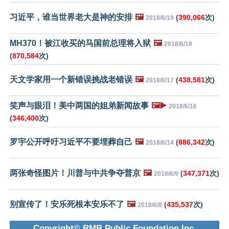
习近平，谁当世界老大是神的安排
🖼️
(
390,066
次)
2018/6/19
MH370！被江收买的马国前总理将入狱
🖼️
2018/6/18
(
870,584
次)
天文学家用一个新错误挑战老错误
🖼️
(
438,581
次)
2018/6/17
笑声与眼泪！美中两国的姐弟新闻故事
🖼️▶️
2018/6/16
(
346,400
次)
罗宇公开呼吁习近平不要埋葬自己
🖼️
(
886,342
次)
2018/6/14
两张奇怪图片！川普与中共争夺普京
🖼️
(
347,371
次)
2018/6/9
别宣传了！安乐死根本安乐不了
🖼️
(
435,537
次)
2018/6/8
Copyright© RMB Public Foundation Inc.