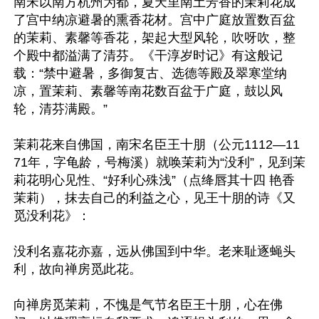
南宋以南方杭州为都，夏天里南土芳香的茉莉花成
了宫中纳凉避暑的熏香花材。宫中广庭放置数百盆
的茉莉、素馨等香花，架起大型风轮，吹呀吹，整
个殿中都溢满了清芬。《干淳岁时记》有这般记
载：“禁中避暑，多御复古、选德等殿及翠寒堂纳
凉，置茉莉、素馨等南花数百盆于广庭，鼓以风
轮，清芬满殿。”

茉莉花来自佛国，南宋名臣王十朋（公元1112—11
71年，字龟龄，号梅溪）就唤茉莉为“没利”，见到茉
莉花明心见性、“好利心殊浅”（点绛唇其十四 艳香
茉莉），抹去自己的利益之心，见王十朋的诗《又
觅没利花》：

没利名嘉花亦嘉，远从佛国到中华。老来耻逐蝇头
利，故向禅房觅此花。

向禅房觅茉莉，不愧是气节名臣王十朋，心在佛