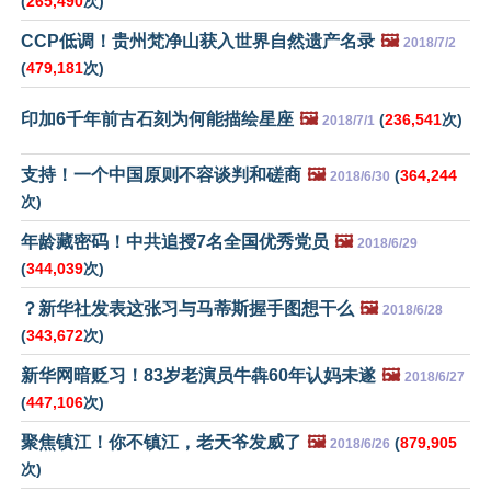
(
265,490
次)
CCP低调！贵州梵净山获入世界自然遗产名录
🖼️
2018/7/2
(
479,181
次)
印加6千年前古石刻为何能描绘星座
🖼️
(
236,541
次)
2018/7/1
支持！一个中国原则不容谈判和磋商
🖼️
(
364,244
2018/6/30
次)
年龄藏密码！中共追授7名全国优秀党员
🖼️
2018/6/29
(
344,039
次)
？新华社发表这张习与马蒂斯握手图想干么
🖼️
2018/6/28
(
343,672
次)
新华网暗贬习！83岁老演员牛犇60年认妈未遂
🖼️
2018/6/27
(
447,106
次)
聚焦镇江！你不镇江，老天爷发威了
🖼️
(
879,905
2018/6/26
次)