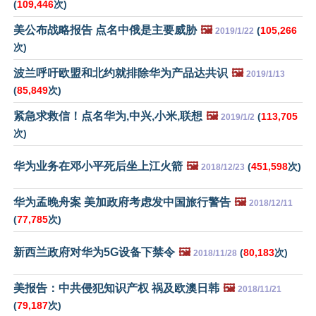
(
109,446
次)
美公布战略报告 点名中俄是主要威胁
🖼️
(
105,266
2019/1/22
次)
波兰呼吁欧盟和北约就排除华为产品达共识
🖼️
2019/1/13
(
85,849
次)
紧急求救信！点名华为,中兴,小米,联想
🖼️
(
113,705
2019/1/2
次)
华为业务在邓小平死后坐上江火箭
🖼️
(
451,598
次)
2018/12/23
华为孟晚舟案 美加政府考虑发中国旅行警告
🖼️
2018/12/11
(
77,785
次)
新西兰政府对华为5G设备下禁令
🖼️
(
80,183
次)
2018/11/28
美报告：中共侵犯知识产权 祸及欧澳日韩
🖼️
2018/11/21
(
79,187
次)