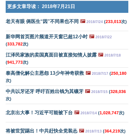
更多文章导读：
2018年7月21日
老天有眼 俩医生“因”不同果也不同
🖼️
(
233,013
次)
2018/7/24
新华网首页图片频道开天窗已超12小时
🖼️
2018/7/22
(
333,782
次)
江泽民家族的卖国真面目被直接知情人披露
🖼️
2018/7/18
(
941,773
次)
泰高僧化解公主恩怨 13少年神奇获救
🖼️
(
250,180
2018/7/17
次)
中共以牙还牙 呼吁百姓出钱为其镶牙
🖼️
(
328,036
2018/7/15
次)
北京出大事！习近平可能被下台
🖼️
(
1,028,747
次)
2018/7/14
将被世贸踢出！中共赶快全党装怂
🖼️
(
364,219
次)
2018/7/13