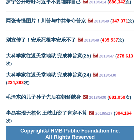
罗宇公开呼吁习近平不要埋葬自己
🖼️
(
886,342
次)
2018/6/14
两张奇怪图片！川普与中共争夺普京
🖼️
(
347,371
次)
2018/6/9
别宣传了！安乐死根本安乐不了
🖼️
(
435,537
次)
2018/6/8
大科学家往返天堂地狱 完成神旨意(25)
🖼️
(
278,613
2018/6/7
次)
大科学家往返天堂地狱 完成神旨意(24)
🖼️
2018/5/30
(
234,383
次)
毛泽东的儿子孙子先后在朝鲜献身
🖼️
(
881,050
次)
2018/5/30
半岛实现无核化 王岐山说了肯定不算
🖼️
(
304,164
2018/5/27
次)
Copyright© RMB Public Foundation Inc.
All Rights Reserved