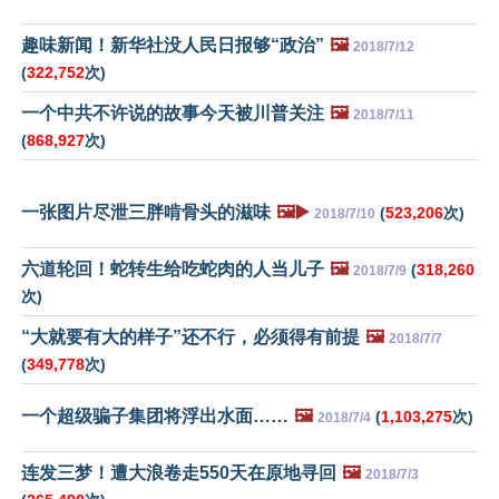
趣味新闻！新华社没人民日报够“政治”
🖼️
2018/7/12
(
322,752
次)
一个中共不许说的故事今天被川普关注
🖼️
2018/7/11
(
868,927
次)
一张图片尽泄三胖啃骨头的滋味
🖼️▶️
(
523,206
次)
2018/7/10
六道轮回！蛇转生给吃蛇肉的人当儿子
🖼️
(
318,260
2018/7/9
次)
“大就要有大的样子”还不行，必须得有前提
🖼️
2018/7/7
(
349,778
次)
一个超级骗子集团将浮出水面……
🖼️
(
1,103,275
次)
2018/7/4
连发三梦！遭大浪卷走550天在原地寻回
🖼️
2018/7/3