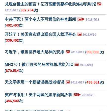
兑现创世主的预言！亿万富豪黄馨祥收购洛杉矶时报
🖼️
(
362,754
次)
2018/6/23
中共吓死！两个令人不可置信的神奇新闻
🖼️▶️
2018/6/21
(
492,493
次)
开始了！美国宣布退出联合国人权理事会
🖼️
2018/6/20
(
339,402
次)
习近平，谁当世界老大是神的安排
🖼️
(
390,066
次)
2018/6/19
MH370！被江收买的马国前总理将入狱
🖼️
2018/6/18
(
870,584
次)
天文学家用一个新错误挑战老错误
🖼️
(
438,581
次)
2018/6/17
笑声与眼泪！美中两国的姐弟新闻故事
🖼️▶️
2018/6/16
(
346,400
次)