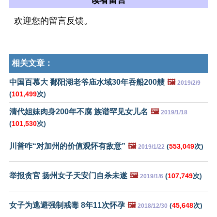
读者留言
欢迎您的留言反馈。
相关文章：
中国百慕大 鄱阳湖老爷庙水域30年吞船200艘
🖼️
2019/2/9
(
101,499
次)
清代姐妹肉身200年不腐 族谱罕见女儿名
🖼️
2019/1/18
(
101,530
次)
川普咋“对加州的价值观怀有敌意”
🖼️
(
553,049
次)
2019/1/22
举报贪官 扬州女子天安门自杀未遂
🖼️
(
107,749
次)
2019/1/6
女子为逃避强制戒毒 8年11次怀孕
🖼️
(
45,648
次)
2018/12/30