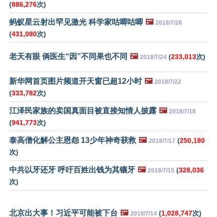
(
886,276
次)
蚂蚁星云射出罕见激光 科学家咕唧咕唧
🖼️
2018/7/26
(
431,080
次)
老天有眼 俩医生“因”不同果也不同
🖼️
(
233,013
次)
2018/7/24
新华网首页图片频道开天窗已超12小时
🖼️
2018/7/22
(
333,782
次)
江泽民家族的卖国真面目被直接知情人披露
🖼️
2018/7/18
(
941,773
次)
泰高僧化解公主恩怨 13少年神奇获救
🖼️
(
250,180
2018/7/17
次)
中共以牙还牙 呼吁百姓出钱为其镶牙
🖼️
(
328,036
2018/7/15
次)
北京出大事！习近平可能被下台
🖼️
(
1,028,747
次)
2018/7/14