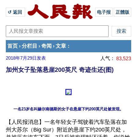
↺ 返回 
电子报
正體版
首页
分栏目
奇闻
文章
›
›
›
：
2018年7月29日
发表
人气：
83,523
加州女子坠落悬崖200英尺 奇迹生还(图)
【人民报消息】一名年轻女子驾驶着汽车坠落在加
州大苏尔（Big Sur）附近的悬崖下约200英尺处，