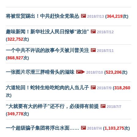
将被世贸踢出！中共赶快全党装怂
🖼️
(
364,219
次)
2018/7/13
趣味新闻！新华社没人民日报够“政治”
🖼️
2018/7/12
(
322,752
次)
一个中共不许说的故事今天被川普关注
🖼️
2018/7/11
(
868,927
次)
一张图片尽泄三胖啃骨头的滋味
🖼️▶️
(
523,206
次)
2018/7/10
六道轮回！蛇转生给吃蛇肉的人当儿子
🖼️
(
318,260
2018/7/9
次)
“大就要有大的样子”还不行，必须得有前提
🖼️
2018/7/7
(
349,778
次)
一个超级骗子集团将浮出水面……
🖼️
(
1,103,275
次)
2018/7/4