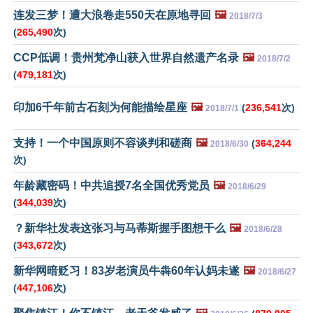
连发三梦！遭大浪卷走550天在原地寻回
🖼️
2018/7/3
(
265,490
次)
CCP低调！贵州梵净山获入世界自然遗产名录
🖼️
2018/7/2
(
479,181
次)
印加6千年前古石刻为何能描绘星座
🖼️
(
236,541
次)
2018/7/1
支持！一个中国原则不容谈判和磋商
🖼️
(
364,244
2018/6/30
次)
年龄藏密码！中共追授7名全国优秀党员
🖼️
2018/6/29
(
344,039
次)
？新华社发表这张习与马蒂斯握手图想干么
🖼️
2018/6/28
(
343,672
次)
新华网暗贬习！83岁老演员牛犇60年认妈未遂
🖼️
2018/6/27
(
447,106
次)