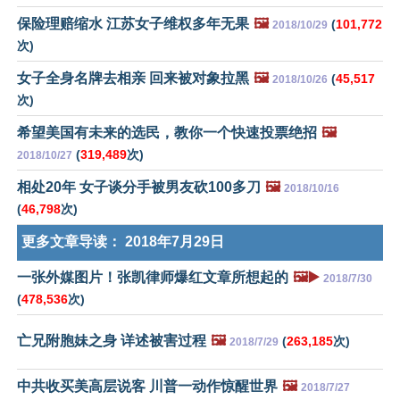
保险理赔缩水 江苏女子维权多年无果
🖼️
(
101,772
2018/10/29
次)
女子全身名牌去相亲 回来被对象拉黑
🖼️
(
45,517
2018/10/26
次)
希望美国有未来的选民，教你一个快速投票绝招
🖼️
(
319,489
次)
2018/10/27
相处20年 女子谈分手被男友砍100多刀
🖼️
2018/10/16
(
46,798
次)
更多文章导读：
2018年7月29日
一张外媒图片！张凯律师爆红文章所想起的
🖼️▶️
2018/7/30
(
478,536
次)
亡兄附胞妹之身 详述被害过程
🖼️
(
263,185
次)
2018/7/29
中共收买美高层说客 川普一动作惊醒世界
🖼️
2018/7/27