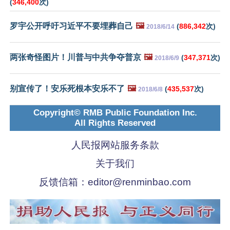
(
346,400
次)
罗宇公开呼吁习近平不要埋葬自己
🖼️
(
886,342
次)
2018/6/14
两张奇怪图片！川普与中共争夺普京
🖼️
(
347,371
次)
2018/6/9
别宣传了！安乐死根本安乐不了
🖼️
(
435,537
次)
2018/6/8
Copyright© RMB Public Foundation Inc.
All Rights Reserved
人民报网站服务条款
关于我们
反馈信箱：
editor@renminbao.com