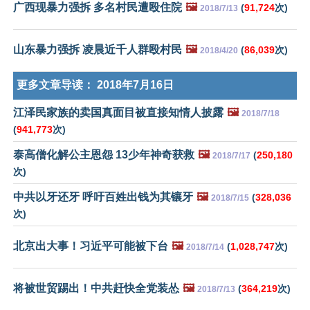
广西现暴力强拆 多名村民遭殴住院
🖼️
(
91,724
次)
2018/7/13
山东暴力强拆 凌晨近千人群殴村民
🖼️
(
86,039
次)
2018/4/20
更多文章导读：
2018年7月16日
江泽民家族的卖国真面目被直接知情人披露
🖼️
2018/7/18
(
941,773
次)
泰高僧化解公主恩怨 13少年神奇获救
🖼️
(
250,180
2018/7/17
次)
中共以牙还牙 呼吁百姓出钱为其镶牙
🖼️
(
328,036
2018/7/15
次)
北京出大事！习近平可能被下台
🖼️
(
1,028,747
次)
2018/7/14
将被世贸踢出！中共赶快全党装怂
🖼️
(
364,219
次)
2018/7/13