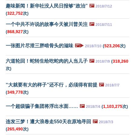
趣味新闻！新华社没人民日报够“政治”
🖼️
2018/7/12
(
322,752
次)
一个中共不许说的故事今天被川普关注
🖼️
2018/7/11
(
868,927
次)
一张图片尽泄三胖啃骨头的滋味
🖼️▶️
(
523,206
次)
2018/7/10
六道轮回！蛇转生给吃蛇肉的人当儿子
🖼️
(
318,260
2018/7/9
次)
“大就要有大的样子”还不行，必须得有前提
🖼️
2018/7/7
(
349,778
次)
一个超级骗子集团将浮出水面……
🖼️
(
1,103,275
次)
2018/7/4
连发三梦！遭大浪卷走550天在原地寻回
🖼️
2018/7/3
(
265,490
次)