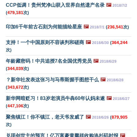
CCP低调！贵州梵净山获入世界自然遗产名录
🖼️
2018/7/2
(
479,181
次)
印加6千年前古石刻为何能描绘星座
🖼️
(
236,541
次)
2018/7/1
支持！一个中国原则不容谈判和磋商
🖼️
(
364,244
2018/6/30
次)
年龄藏密码！中共追授7名全国优秀党员
🖼️
2018/6/29
(
344,039
次)
？新华社发表这张习与马蒂斯握手图想干么
🖼️
2018/6/28
(
343,672
次)
新华网暗贬习！83岁老演员牛犇60年认妈未遂
🖼️
2018/6/27
(
447,106
次)
聚焦镇江！你不镇江，老天爷发威了
🖼️
(
879,905
2018/6/26
次)
兑现创世主的预言！亿万富豪黄馨祥收购洛杉矶时报
🖼️