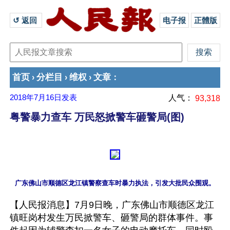
↺ 返回 
电子报
正體版
首页
分栏目
维权
文章
›
›
›
：
2018年7月16日
发表
人气：
93,318
粤警暴力查车 万民怒掀警车砸警局(图)
【人民报消息】7月9日晚，广东佛山市顺德区龙江
镇旺岗村发生万民掀警车、砸警局的群体事件。事