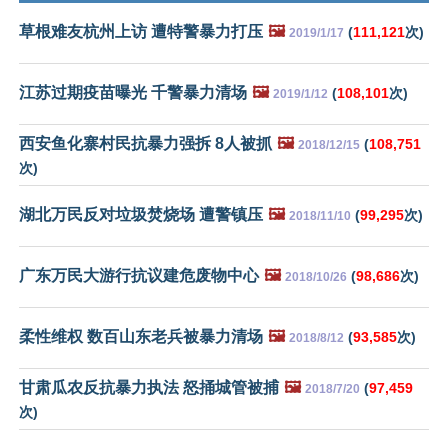
草根难友杭州上访 遭特警暴力打压
🖼️
(
111,121
次)
2019/1/17
江苏过期疫苗曝光 千警暴力清场
🖼️
(
108,101
次)
2019/1/12
西安鱼化寨村民抗暴力强拆 8人被抓
🖼️
(
108,751
2018/12/15
次)
湖北万民反对垃圾焚烧场 遭警镇压
🖼️
(
99,295
次)
2018/11/10
广东万民大游行抗议建危废物中心
🖼️
(
98,686
次)
2018/10/26
柔性维权 数百山东老兵被暴力清场
🖼️
(
93,585
次)
2018/8/12
甘肃瓜农反抗暴力执法 怒捅城管被捕
🖼️
(
97,459
2018/7/20
次)