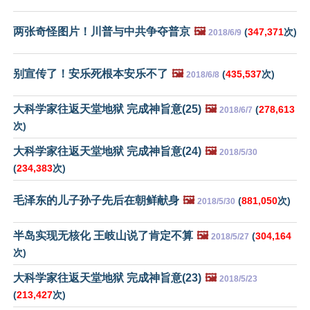
两张奇怪图片！川普与中共争夺普京
🖼️
(
347,371
次)
2018/6/9
别宣传了！安乐死根本安乐不了
🖼️
(
435,537
次)
2018/6/8
大科学家往返天堂地狱 完成神旨意(25)
🖼️
(
278,613
2018/6/7
次)
大科学家往返天堂地狱 完成神旨意(24)
🖼️
2018/5/30
(
234,383
次)
毛泽东的儿子孙子先后在朝鲜献身
🖼️
(
881,050
次)
2018/5/30
半岛实现无核化 王岐山说了肯定不算
🖼️
(
304,164
2018/5/27
次)
大科学家往返天堂地狱 完成神旨意(23)
🖼️
2018/5/23
(
213,427
次)