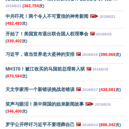
(
362,754
次)
2018/6/23
中共吓死！两个令人不可置信的神奇新闻
🖼️▶️
2018/6/21
(
492,493
次)
开始了！美国宣布退出联合国人权理事会
🖼️
2018/6/20
(
339,402
次)
习近平，谁当世界老大是神的安排
🖼️
(
390,066
次)
2018/6/19
MH370！被江收买的马国前总理将入狱
🖼️
2018/6/18
(
870,584
次)
天文学家用一个新错误挑战老错误
🖼️
(
438,581
次)
2018/6/17
笑声与眼泪！美中两国的姐弟新闻故事
🖼️▶️
2018/6/16
(
346,400
次)
罗宇公开呼吁习近平不要埋葬自己
🖼️
(
886,342
次)
2018/6/14