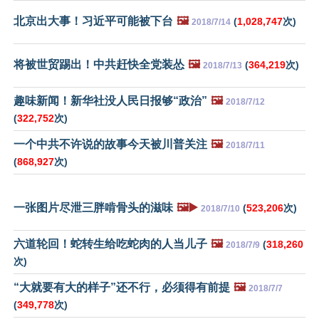
北京出大事！习近平可能被下台
🖼️
(
1,028,747
次)
2018/7/14
将被世贸踢出！中共赶快全党装怂
🖼️
(
364,219
次)
2018/7/13
趣味新闻！新华社没人民日报够“政治”
🖼️
2018/7/12
(
322,752
次)
一个中共不许说的故事今天被川普关注
🖼️
2018/7/11
(
868,927
次)
一张图片尽泄三胖啃骨头的滋味
🖼️▶️
(
523,206
次)
2018/7/10
六道轮回！蛇转生给吃蛇肉的人当儿子
🖼️
(
318,260
2018/7/9
次)
“大就要有大的样子”还不行，必须得有前提
🖼️
2018/7/7
(
349,778
次)