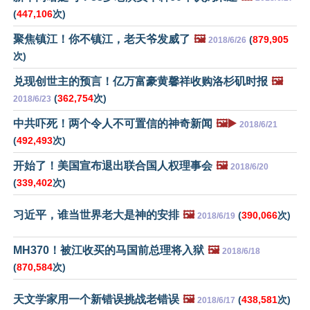
(
447,106
次)
聚焦镇江！你不镇江，老天爷发威了
🖼️
(
879,905
2018/6/26
次)
兑现创世主的预言！亿万富豪黄馨祥收购洛杉矶时报
🖼️
(
362,754
次)
2018/6/23
中共吓死！两个令人不可置信的神奇新闻
🖼️▶️
2018/6/21
(
492,493
次)
开始了！美国宣布退出联合国人权理事会
🖼️
2018/6/20
(
339,402
次)
习近平，谁当世界老大是神的安排
🖼️
(
390,066
次)
2018/6/19
MH370！被江收买的马国前总理将入狱
🖼️
2018/6/18
(
870,584
次)
天文学家用一个新错误挑战老错误
🖼️
(
438,581
次)
2018/6/17