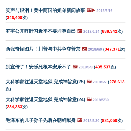
笑声与眼泪！美中两国的姐弟新闻故事
🖼️▶️
2018/6/16
(
346,400
次)
罗宇公开呼吁习近平不要埋葬自己
🖼️
(
886,342
次)
2018/6/14
两张奇怪图片！川普与中共争夺普京
🖼️
(
347,371
次)
2018/6/9
别宣传了！安乐死根本安乐不了
🖼️
(
435,537
次)
2018/6/8
大科学家往返天堂地狱 完成神旨意(25)
🖼️
(
278,613
2018/6/7
次)
大科学家往返天堂地狱 完成神旨意(24)
🖼️
2018/5/30
(
234,383
次)
毛泽东的儿子孙子先后在朝鲜献身
🖼️
(
881,050
次)
2018/5/30