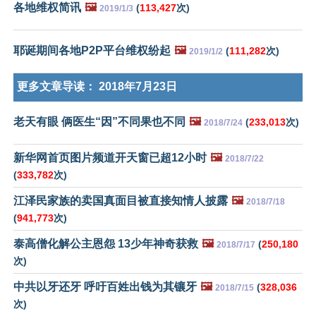
各地维权简讯
🖼️
(
113,427
次)
2019/1/3
耶诞期间各地P2P平台维权纷起
🖼️
(
111,282
次)
2019/1/2
更多文章导读：
2018年7月23日
老天有眼 俩医生“因”不同果也不同
🖼️
(
233,013
次)
2018/7/24
新华网首页图片频道开天窗已超12小时
🖼️
2018/7/22
(
333,782
次)
江泽民家族的卖国真面目被直接知情人披露
🖼️
2018/7/18
(
941,773
次)
泰高僧化解公主恩怨 13少年神奇获救
🖼️
(
250,180
2018/7/17
次)
中共以牙还牙 呼吁百姓出钱为其镶牙
🖼️
(
328,036
2018/7/15
次)