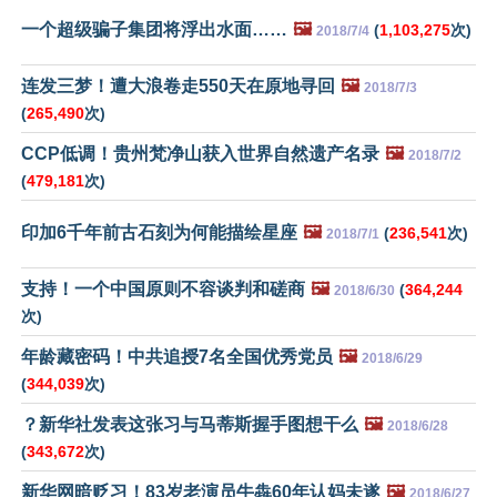
一个超级骗子集团将浮出水面……
🖼️
(
1,103,275
次)
2018/7/4
连发三梦！遭大浪卷走550天在原地寻回
🖼️
2018/7/3
(
265,490
次)
CCP低调！贵州梵净山获入世界自然遗产名录
🖼️
2018/7/2
(
479,181
次)
印加6千年前古石刻为何能描绘星座
🖼️
(
236,541
次)
2018/7/1
支持！一个中国原则不容谈判和磋商
🖼️
(
364,244
2018/6/30
次)
年龄藏密码！中共追授7名全国优秀党员
🖼️
2018/6/29
(
344,039
次)
？新华社发表这张习与马蒂斯握手图想干么
🖼️
2018/6/28
(
343,672
次)
新华网暗贬习！83岁老演员牛犇60年认妈未遂
🖼️
2018/6/27