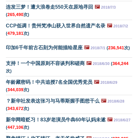
连发三梦！遭大浪卷走550天在原地寻回
🖼️
2018/7/3
(
265,490
次)
CCP低调！贵州梵净山获入世界自然遗产名录
🖼️
2018/7/2
(
479,181
次)
印加6千年前古石刻为何能描绘星座
🖼️
(
236,541
次)
2018/7/1
支持！一个中国原则不容谈判和磋商
🖼️
(
364,244
2018/6/30
次)
年龄藏密码！中共追授7名全国优秀党员
🖼️
2018/6/29
(
344,039
次)
？新华社发表这张习与马蒂斯握手图想干么
🖼️
2018/6/28
(
343,672
次)
新华网暗贬习！83岁老演员牛犇60年认妈未遂
🖼️
2018/6/27
(
447,106
次)