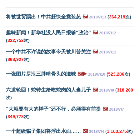
将被世贸踢出！中共赶快全党装怂
🖼️
(
364,219
次)
2018/7/13
趣味新闻！新华社没人民日报够“政治”
🖼️
2018/7/12
(
322,752
次)
一个中共不许说的故事今天被川普关注
🖼️
2018/7/11
(
868,927
次)
一张图片尽泄三胖啃骨头的滋味
🖼️▶️
(
523,206
次)
2018/7/10
六道轮回！蛇转生给吃蛇肉的人当儿子
🖼️
(
318,260
2018/7/9
次)
“大就要有大的样子”还不行，必须得有前提
🖼️
2018/7/7
(
349,778
次)
一个超级骗子集团将浮出水面……
🖼️
(
1,103,275
次)
2018/7/4