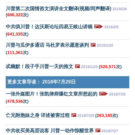
川普第二次国情咨文演讲全文翻译(视频/同声翻译)
2019/2/6
(
606,322
次)
中共惧川普！达沃斯论坛四易王岐山讲稿
🖼️▶️
2019/2/5
(
641,335
次)
川普与瓜伊多通话 马杜罗表示愿意谈判
🖼️
2019/1/30
(
111,361
次)
忒幽默！段子手川普一天的推文
🖼️
(
526,571
次)
2019/1/29
更多文章导读：
2018年7月29日
一张外媒图片！张凯律师爆红文章所想起的
🖼️▶️
2018/7/30
(
478,536
次)
亡兄附胞妹之身 详述被害过程
🖼️
(
263,185
次)
2018/7/29
中共收买美高层说客 川普一动作惊醒世界
🖼️
2018/7/27