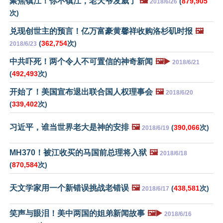
聚焦镇江！你不镇江，老天爷发威了
🖼️
(
879,905
2018/6/26
次)
兑现创世主的预言！亿万富豪黄馨祥收购洛杉矶时报
🖼️
(
362,754
次)
2018/6/23
中共吓死！两个令人不可置信的神奇新闻
🖼️▶️
2018/6/21
(
492,493
次)
开始了！美国宣布退出联合国人权理事会
🖼️
2018/6/20
(
339,402
次)
习近平，谁当世界老大是神的安排
🖼️
(
390,066
次)
2018/6/19
MH370！被江收买的马国前总理将入狱
🖼️
2018/6/18
(
870,584
次)
天文学家用一个新错误挑战老错误
🖼️
(
438,581
次)
2018/6/17
笑声与眼泪！美中两国的姐弟新闻故事
🖼️▶️
2018/6/16