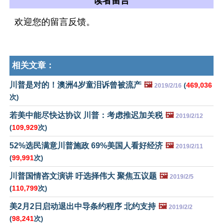
读者留言
欢迎您的留言反馈。
相关文章：
川普是对的！澳洲4岁童泪诉曾被流产
🖼️
(
469,036
2019/2/16
次)
若美中能尽快达协议 川普：考虑推迟加关税
🖼️
2019/2/12
(
109,929
次)
52%选民满意川普施政 69%美国人看好经济
🖼️
2019/2/11
(
99,991
次)
川普国情咨文演讲 吁选择伟大 聚焦五议题
🖼️
2019/2/5
(
110,799
次)
美2月2日启动退出中导条约程序 北约支持
🖼️
2019/2/2
(
98,241
次)