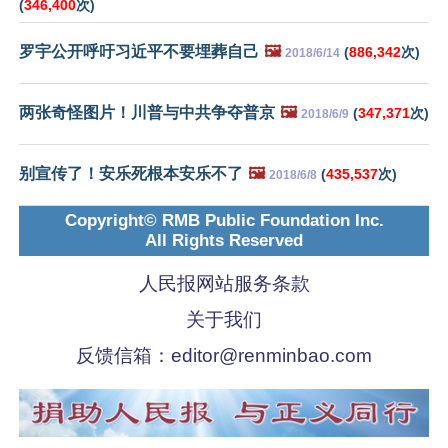
(
346,400
次)
罗宇公开呼吁习近平不要埋葬自己
🖼️
(
886,342
次)
2018/6/14
两张奇怪图片！川普与中共争夺普京
🖼️
(
347,371
次)
2018/6/9
别宣传了！安乐死根本安乐不了
🖼️
(
435,537
次)
2018/6/8
Copyright© RMB Public Foundation Inc.
All Rights Reserved
人民报网站服务条款
关于我们
反馈信箱：
editor@renminbao.com