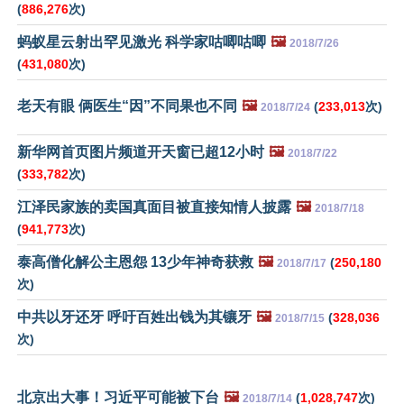
(
886,276
次)
蚂蚁星云射出罕见激光 科学家咕唧咕唧
🖼️
2018/7/26
(
431,080
次)
老天有眼 俩医生“因”不同果也不同
🖼️
(
233,013
次)
2018/7/24
新华网首页图片频道开天窗已超12小时
🖼️
2018/7/22
(
333,782
次)
江泽民家族的卖国真面目被直接知情人披露
🖼️
2018/7/18
(
941,773
次)
泰高僧化解公主恩怨 13少年神奇获救
🖼️
(
250,180
2018/7/17
次)
中共以牙还牙 呼吁百姓出钱为其镶牙
🖼️
(
328,036
2018/7/15
次)
北京出大事！习近平可能被下台
🖼️
(
1,028,747
次)
2018/7/14