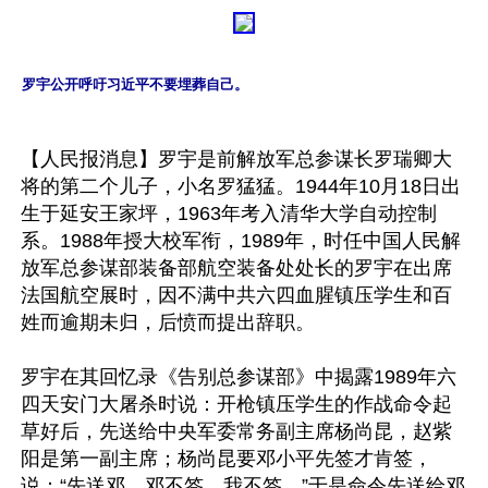
罗宇公开呼吁习近平不要埋葬自己。
【人民报消息】罗宇是前解放军总参谋长罗瑞卿大
将的第二个儿子，小名罗猛猛。1944年10月18日出
生于延安王家坪，1963年考入清华大学自动控制
系。1988年授大校军衔，1989年，时任中国人民解
放军总参谋部装备部航空装备处处长的罗宇在出席
法国航空展时，因不满中共六四血腥镇压学生和百
姓而逾期未归，后愤而提出辞职。

罗宇在其回忆录《告别总参谋部》中揭露1989年六
四天安门大屠杀时说：开枪镇压学生的作战命令起
草好后，先送给中央军委常务副主席杨尚昆，赵紫
阳是第一副主席；杨尚昆要邓小平先签才肯签，
说：“先送邓，邓不签，我不签。”于是命令先送给邓