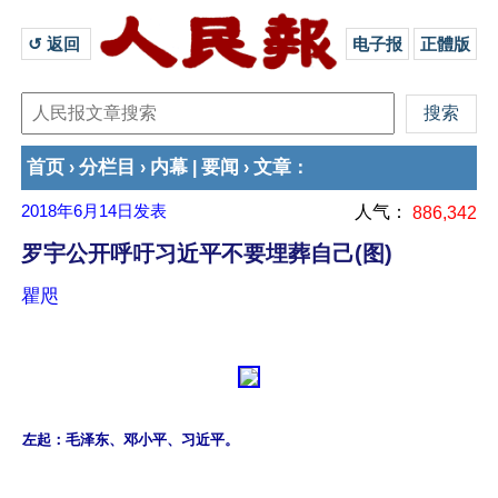
↺ 返回 
电子报
正體版
首页
分栏目
内幕
要闻
文章
›
›
|
›
：
2018年6月14日
发表
人气：
886,342
罗宇公开呼吁习近平不要埋葬自己(图)
瞿咫
左起：毛泽东、邓小平、习近平。