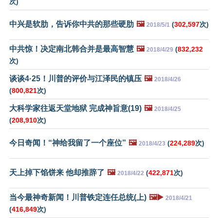
次)
中兴是软肋，告诉你中共的那些硬肋
🖼️
(
302,597
次)
2018/5/1
中共惊！决定南北韩合并是最高智慧
🖼️
(
832,232
2018/4/29
次)
谈谈4·25！川普的评价与江泽民的镇压
🖼️
2018/4/26
(
800,821
次)
大科学家往返天堂地狱 完成神旨意(19)
🖼️
2018/4/25
(
208,910
次)
今日奇闻！“神给我留了一个座位”
🖼️
(
224,289
次)
2018/4/23
天上掉下馅饼来 他却推辞了
🖼️
(
422,871
次)
2018/4/22
当今最神奇新闻！川普铁定连任总统(上)
🖼️▶️
2018/4/21
(
416,849
次)