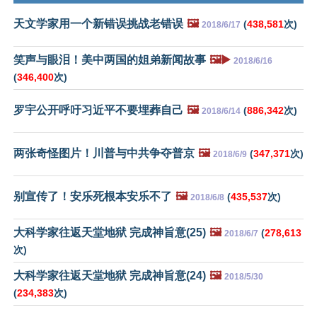
天文学家用一个新错误挑战老错误
🖼️
(
438,581
次)
2018/6/17
笑声与眼泪！美中两国的姐弟新闻故事
🖼️▶️
2018/6/16
(
346,400
次)
罗宇公开呼吁习近平不要埋葬自己
🖼️
(
886,342
次)
2018/6/14
两张奇怪图片！川普与中共争夺普京
🖼️
(
347,371
次)
2018/6/9
别宣传了！安乐死根本安乐不了
🖼️
(
435,537
次)
2018/6/8
大科学家往返天堂地狱 完成神旨意(25)
🖼️
(
278,613
2018/6/7
次)
大科学家往返天堂地狱 完成神旨意(24)
🖼️
2018/5/30
(
234,383
次)