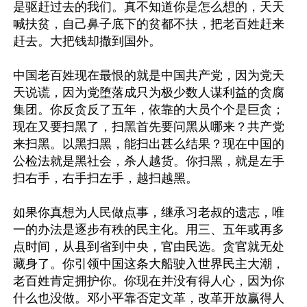
是驱赶过去的我们。真不知道你是怎么想的，天天
喊扶贫，自己鼻子底下的贫都不扶，把老百姓赶来
赶去。大把钱却撒到国外。

中国老百姓现在最恨的就是中国共产党，因为党天
天说谎，因为党堕落成只为极少数人谋利益的贪腐
集团。你反贪反了五年，依靠的大员个个是巨贪；
现在又要扫黑了，扫黑首先要问黑从哪来？共产党
来扫黑。以黑扫黑，能扫出甚么结果？现在中国的
公检法就是黑社会，杀人越货。你扫黑，就是左手
扫右手，右手扫左手，越扫越黑。

如果你真想为人民做点事，继承习老叔的遗志，唯
一的办法是逐步有秩的民主化。用三、五年或再多
点时间，从县到省到中央，官由民选。贪官就无处
藏身了。你引领中国这条大船驶入世界民主大潮，
老百姓肯定拥护你。你现在并没有得人心，因为你
什么也没做。邓小平靠否定文革，改革开放赢得人