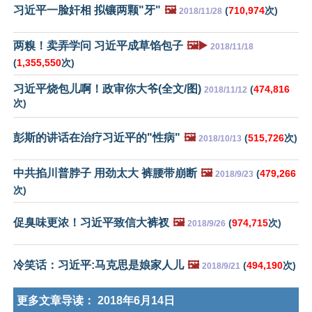
习近平一脸奸相 拟镶两颗"牙"
🖼️
(
710,974
次)
2018/11/28
两糗！卖弄学问 习近平成草馅包子
🖼️▶️
2018/11/18
(
1,355,550
次)
习近平烧包儿啊！政审你大爷(全文/图)
(
474,816
2018/11/12
次)
彭斯的讲话在治疗习近平的"性病"
🖼️
(
515,726
次)
2018/10/13
中共掐川普脖子 用劲太大 裤腰带崩断
🖼️
(
479,266
2018/9/23
次)
促臭味更浓！习近平致信大裤衩
🖼️
(
974,715
次)
2018/9/26
冷笑话：习近平:马克思是娘家人儿
🖼️
(
494,190
次)
2018/9/21
更多文章导读：
2018年6月14日