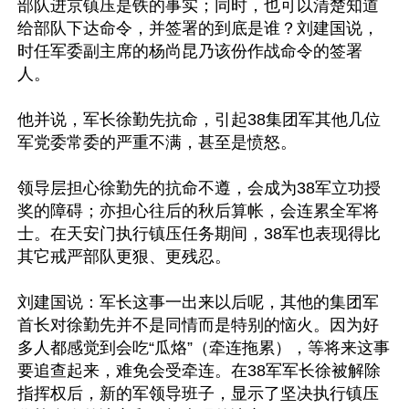
部队进京镇压是铁的事实；同时，也可以清楚知道
给部队下达命令，并签署的到底是谁？刘建国说，
时任军委副主席的杨尚昆乃该份作战命令的签署
人。

他并说，军长徐勤先抗命，引起38集团军其他几位
军党委常委的严重不满，甚至是愤怒。

领导层担心徐勤先的抗命不遵，会成为38军立功授
奖的障碍；亦担心往后的秋后算帐，会连累全军将
士。在天安门执行镇压任务期间，38军也表现得比
其它戒严部队更狠、更残忍。

刘建国说：军长这事一出来以后呢，其他的集团军
首长对徐勤先并不是同情而是特别的恼火。因为好
多人都感觉到会吃“瓜烙”（牵连拖累），等将来这事
要追查起来，难免会受牵连。在38军军长徐被解除
指挥权后，新的军领导班子，显示了坚决执行镇压