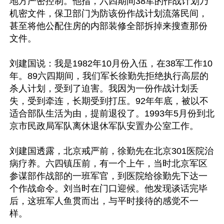
地方严密控制。他指，六四期间38军的作战计划乃
机密文件，保卫部门为防该份作战计划流落民间，
甚至将他公配住房的内部装修全部拆掉来搜查那份
文件。

刘建国说：我是1982年10月份入伍，在38军工作10
年。89六四期间，我们军长徐勤先拒绝执行高层的
杀人计划，受到了迫害。我因为一份作战计划丢
失，受到牵连，长期受到打压。92年年底，被以不
适合部队生活为由，提前退役了。1993年5月份到北
京市民政局军队离休退休军队安置办公室工作。

刘建国透露，北京戒严前，徐勤先在北京301医院治
病疗养。六四镇压前，有一个上午，当时北京军区
参谋部作战部的一班军官，到医院给徐勤先下达一
个作战命令。刘当时在门口迎候。他发现谈话完毕
后，这班军人鱼贯而出，与平时接待的感觉不一
样。
