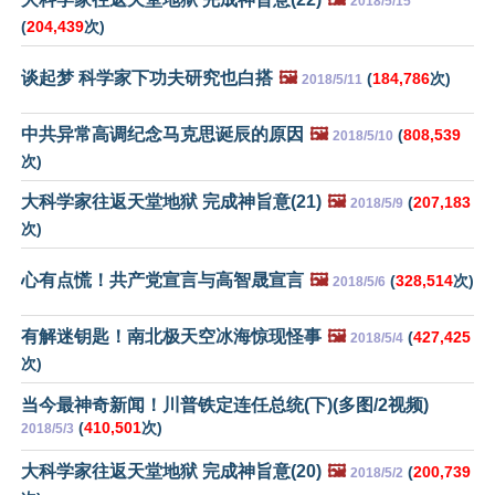
2018/5/15
(
204,439
次)
谈起梦 科学家下功夫研究也白搭
🖼️
(
184,786
次)
2018/5/11
中共异常高调纪念马克思诞辰的原因
🖼️
(
808,539
2018/5/10
次)
大科学家往返天堂地狱 完成神旨意(21)
🖼️
(
207,183
2018/5/9
次)
心有点慌！共产党宣言与高智晟宣言
🖼️
(
328,514
次)
2018/5/6
有解迷钥匙！南北极天空冰海惊现怪事
🖼️
(
427,425
2018/5/4
次)
当今最神奇新闻！川普铁定连任总统(下)(多图/2视频)
(
410,501
次)
2018/5/3
大科学家往返天堂地狱 完成神旨意(20)
🖼️
(
200,739
2018/5/2