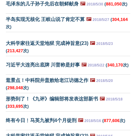
毛泽东的儿子孙子先后在朝鲜献身
🖼️
(
881,050
次)
2018/5/30
半岛实现无核化 王岐山说了肯定不算
🖼️
(
304,164
2018/5/27
次)
大科学家往返天堂地狱 完成神旨意(23)
🖼️
2018/5/23
(
213,427
次)
习近平大连亮出底牌 川普称是好事
🖼️
(
340,170
次)
2018/5/22
逛景点！中科院井盖败给老江访德之作
🖼️
2018/5/20
(
298,048
次)
形势到了！《九评》编辑部将发表这部新书
🖼️
2018/5/18
(
333,695
次)
终有今日﹗马英九被判4个月徒刑
🖼️
(
877,606
次)
2018/5/16
大科学家往返天堂地狱 完成神旨意(22)
🖼️