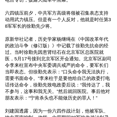
电台专访，披露大陆军中黑幕。

六四镇压前夕，中共军方高级将领被召集表态支持
动用武力镇压。但是有一个人反对，他就是时任第3
8军军长的徐勤先少将。

原新华社记者，历史学家杨继绳在《中国改革年代
的政治斗争（修订版）》中记载了徐勤先抗命的经
过。当时徐勤先因患肾结石在北京军区总医院就
医，5月17号接到北京军区开会通知。北京军区副司
令李来柱宣布中央军委调兵戒严的命令，要军长们
当即表态。但徐勤先表示：“口头命令我无法执行，
需要书面命令。”李来柱于是要他给自己的政委打电
话传达命令，徐勤先致电政委后说：“我传达了，我
不参与，这事和我无关。”然后就回医院。事后他对
朋友表示：“宁肯杀头也不能做历史的罪人！”

刘建国透露，因为一份六四作战计划，他被军队、