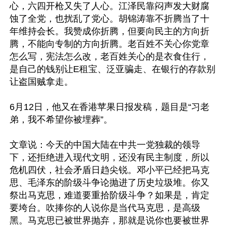
心，六四开枪又失了人心。江泽民靠闷声发大财腐
蚀了全党，也扰乱了党心。胡锦涛靠不折腾当了十
年维持会长。我赞成你折腾，但要向民主的方向折
腾，不能向专制的方向折腾。老百姓不关心你党章
怎么写，宪法怎么改，老百姓关心的是衣食住行，
是自己的钱别让E租宝、泛亚骗走、在银行的存款别
让盗国贼拿走。

6月12日，他又在香港苹果日报发稿，题目是“习老
弟，我不希望你被埋葬”。

文章说：今天的中国大陆在中共一党独裁的领导
下，还拒绝进入现代文明，还没有民主制度，所以
危机四伏，社会矛盾日趋尖锐。邓小平已经把马克
思、毛泽东的阶级斗争论抛进了历史垃圾堆。你又
祭出马克思，难道要重拾阶级斗争？如果是，肯定
要垮台。吹捧你的人说你是当代马克思，是高级
黑。马克思已被世界抛弃，那就是说你也要被世界