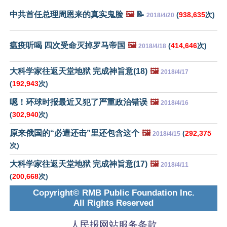
中共首任总理周恩来的真实鬼脸
🖼️
📝
(
938,635
次)
2018/4/20
瘟疫听喝 四次受命灭掉罗马帝国
🖼️
(
414,646
次)
2018/4/18
大科学家往返天堂地狱 完成神旨意(18)
🖼️
2018/4/17
(
192,943
次)
嗯！环球时报最近又犯了严重政治错误
🖼️
2018/4/16
(
302,940
次)
原来俄国的“必遭还击”里还包含这个
🖼️
(
292,375
2018/4/15
次)
大科学家往返天堂地狱 完成神旨意(17)
🖼️
2018/4/11
(
200,668
次)
Copyright© RMB Public Foundation Inc.
All Rights Reserved
人民报网站服务条款