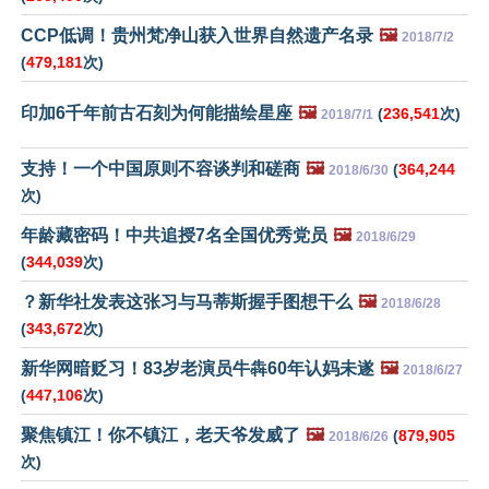
CCP低调！贵州梵净山获入世界自然遗产名录
🖼️
2018/7/2
(
479,181
次)
印加6千年前古石刻为何能描绘星座
🖼️
(
236,541
次)
2018/7/1
支持！一个中国原则不容谈判和磋商
🖼️
(
364,244
2018/6/30
次)
年龄藏密码！中共追授7名全国优秀党员
🖼️
2018/6/29
(
344,039
次)
？新华社发表这张习与马蒂斯握手图想干么
🖼️
2018/6/28
(
343,672
次)
新华网暗贬习！83岁老演员牛犇60年认妈未遂
🖼️
2018/6/27
(
447,106
次)
聚焦镇江！你不镇江，老天爷发威了
🖼️
(
879,905
2018/6/26
次)