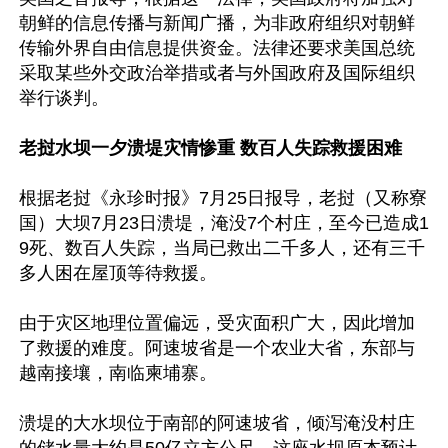
朝鲜的信息传播与新闻广播，为非政府组织对朝鲜
传输外界自由信息提供资金。法律还要求美国总统
采取某些外交政治举措或者与外国政府及国际组织
举行谈判。

老挝水坝一夕溃堤灾情惨重 数百人失踪救援困难
根据老挝《永珍时报》7月25日报导，老挝（又称寮
国）大坝7月23日溃堤，淹没7个村庄，至今已造成1
9死、数百人失踪，当局已救出二千多人，还有三千
多人困在屋顶等待救援。

由于灾区地理位置偏远，受灾面积广大，因此增加
了救援的难度。阿速坡省是一个农业大省，东部与
越南接壤，南临柬埔寨。

溃堤的大水坝位于南部的阿速坡省，倾泻淹没村庄