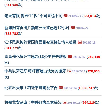
(
431,080
次)
老天有眼 俩医生“因”不同果也不同
🖼️
(
233,013
次)
2018/7/24
新华网首页图片频道开天窗已超12小时
🖼️
2018/7/22
(
333,782
次)
江泽民家族的卖国真面目被直接知情人披露
🖼️
2018/7/18
(
941,773
次)
泰高僧化解公主恩怨 13少年神奇获救
🖼️
(
250,180
2018/7/17
次)
中共以牙还牙 呼吁百姓出钱为其镶牙
🖼️
(
328,036
2018/7/15
次)
北京出大事！习近平可能被下台
🖼️
(
1,028,747
次)
2018/7/14
将被世贸踢出！中共赶快全党装怂
🖼️
(
364,219
次)
2018/7/13