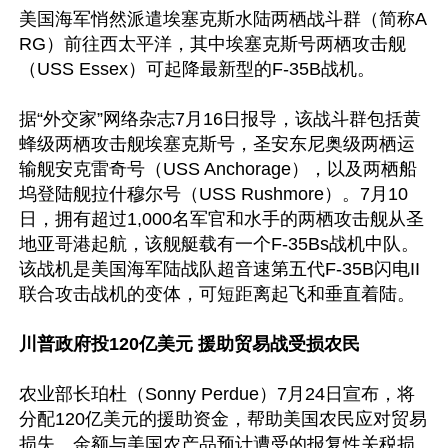
美国海军悄然派遣埃塞克斯水陆两栖战斗群（简称A
RG）前往西太平洋，其中埃塞克斯号两栖攻击舰
（USS Essex）可起降最新型的F-35B战机。

据“外交家”网络杂志7月16日报导，该战斗群包括黄
蜂级两栖攻击舰埃塞克斯号，圣安东尼奥级两栖运
输舰安克雷奇号（USS Anchorage），以及两栖船
坞登陆舰拉什穆尔号（USS Rushmore）。7月10
日，拥有超过1,000名军官和水手的两栖攻击舰从圣
地亚哥港起航，该舰艇载有一个F-35Bs战机中队。
该战机是美国海军陆战队超音速第五代F-35B闪电II
联合攻击战机的变体，可短距离起飞和垂直着陆。

川普政府投120亿美元 援助贸易战受损农民
农业部长珀杜（Sonny Perdue）7月24日宣布，将
分配120亿美元的援助资金，帮助美国农民应对贸易
损失。金额与美国农产品预计遭受的报复性关税损