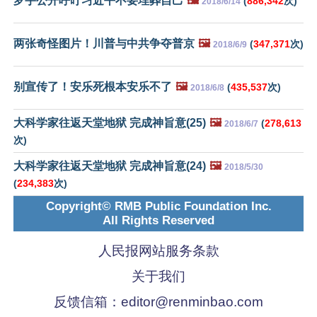
罗宇公开呼吁习近平不要埋葬自己
🖼️
(
886,342
次)
2018/6/14
两张奇怪图片！川普与中共争夺普京
🖼️
(
347,371
次)
2018/6/9
别宣传了！安乐死根本安乐不了
🖼️
(
435,537
次)
2018/6/8
大科学家往返天堂地狱 完成神旨意(25)
🖼️
(
278,613
2018/6/7
次)
大科学家往返天堂地狱 完成神旨意(24)
🖼️
2018/5/30
(
234,383
次)
Copyright© RMB Public Foundation Inc.
All Rights Reserved
人民报网站服务条款
关于我们
反馈信箱：
editor@renminbao.com