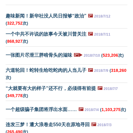
趣味新闻！新华社没人民日报够“政治”
🖼️
2018/7/12
(
322,752
次)
一个中共不许说的故事今天被川普关注
🖼️
2018/7/11
(
868,927
次)
一张图片尽泄三胖啃骨头的滋味
🖼️▶️
(
523,206
次)
2018/7/10
六道轮回！蛇转生给吃蛇肉的人当儿子
🖼️
(
318,260
2018/7/9
次)
“大就要有大的样子”还不行，必须得有前提
🖼️
2018/7/7
(
349,778
次)
一个超级骗子集团将浮出水面……
🖼️
(
1,103,275
次)
2018/7/4
连发三梦！遭大浪卷走550天在原地寻回
🖼️
2018/7/3
(
265,490
次)