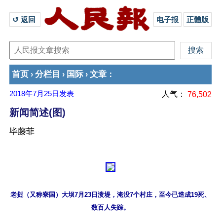
↺ 返回 
电子报
正體版
首页
分栏目
国际
文章
›
›
›
：
2018年7月25日
发表
人气：
76,502
新闻简述(图)
毕藤菲
老挝（又称寮国）大坝7月23日溃堤，淹没7个村庄，至今已造成19死、