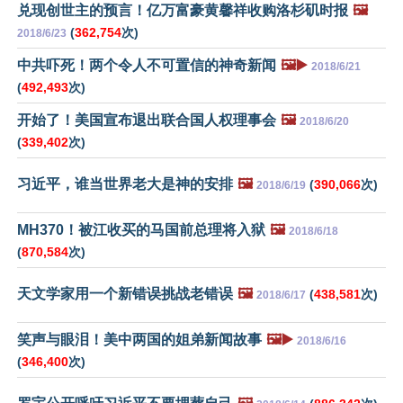
兑现创世主的预言！亿万富豪黄馨祥收购洛杉矶时报
🖼️
(
362,754
次)
2018/6/23
中共吓死！两个令人不可置信的神奇新闻
🖼️▶️
2018/6/21
(
492,493
次)
开始了！美国宣布退出联合国人权理事会
🖼️
2018/6/20
(
339,402
次)
习近平，谁当世界老大是神的安排
🖼️
(
390,066
次)
2018/6/19
MH370！被江收买的马国前总理将入狱
🖼️
2018/6/18
(
870,584
次)
天文学家用一个新错误挑战老错误
🖼️
(
438,581
次)
2018/6/17
笑声与眼泪！美中两国的姐弟新闻故事
🖼️▶️
2018/6/16
(
346,400
次)