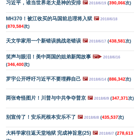
习近平，谁当世界老大是神的安排
🖼️
(
390,066
次)
2018/6/19
MH370！被江收买的马国前总理将入狱
🖼️
2018/6/18
(
870,584
次)
天文学家用一个新错误挑战老错误
🖼️
(
438,581
次)
2018/6/17
笑声与眼泪！美中两国的姐弟新闻故事
🖼️▶️
2018/6/16
(
346,400
次)
罗宇公开呼吁习近平不要埋葬自己
🖼️
(
886,342
次)
2018/6/14
两张奇怪图片！川普与中共争夺普京
🖼️
(
347,371
次)
2018/6/9
别宣传了！安乐死根本安乐不了
🖼️
(
435,537
次)
2018/6/8
大科学家往返天堂地狱 完成神旨意(25)
🖼️
(
278,613
2018/6/7