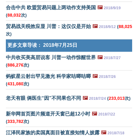
合击中共 欧盟贸易问题上两动作支持美国
🖼️
2018/9/19
(
88,032
次)
贸易战关税效应显 川普：这仅仅是开始
🖼️
(
88,025
2018/9/12
次)
更多文章导读：
2018年7月25日
中共收买美高层说客 川普一动作惊醒世界
🖼️
2018/7/27
(
886,276
次)
蚂蚁星云射出罕见激光 科学家咕唧咕唧
🖼️
2018/7/26
(
431,080
次)
老天有眼 俩医生“因”不同果也不同
🖼️
(
233,013
次)
2018/7/24
新华网首页图片频道开天窗已超12小时
🖼️
2018/7/22
(
333,782
次)
江泽民家族的卖国真面目被直接知情人披露
🖼️
2018/7/18