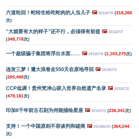
六道轮回！蛇转生给吃蛇肉的人当儿子
🖼️
(
318,260
2018/7/9
次)
“大就要有大的样子”还不行，必须得有前提
🖼️
2018/7/7
(
349,778
次)
一个超级骗子集团将浮出水面……
🖼️
(
1,103,275
次)
2018/7/4
连发三梦！遭大浪卷走550天在原地寻回
🖼️
2018/7/3
(
265,490
次)
CCP低调！贵州梵净山获入世界自然遗产名录
🖼️
2018/7/2
(
479,181
次)
印加6千年前古石刻为何能描绘星座
🖼️
(
236,541
次)
2018/7/1
支持！一个中国原则不容谈判和磋商
🖼️
(
364,244
2018/6/30
次)