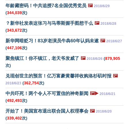
年龄藏密码！中共追授7名全国优秀党员
🖼️
2018/6/29
(
344,039
次)
？新华社发表这张习与马蒂斯握手图想干么
🖼️
2018/6/28
(
343,672
次)
新华网暗贬习！83岁老演员牛犇60年认妈未遂
🖼️
2018/6/27
(
447,106
次)
聚焦镇江！你不镇江，老天爷发威了
🖼️
(
879,905
2018/6/26
次)
兑现创世主的预言！亿万富豪黄馨祥收购洛杉矶时报
🖼️
(
362,754
次)
2018/6/23
中共吓死！两个令人不可置信的神奇新闻
🖼️▶️
2018/6/21
(
492,493
次)
开始了！美国宣布退出联合国人权理事会
🖼️
2018/6/20
(
339,402
次)