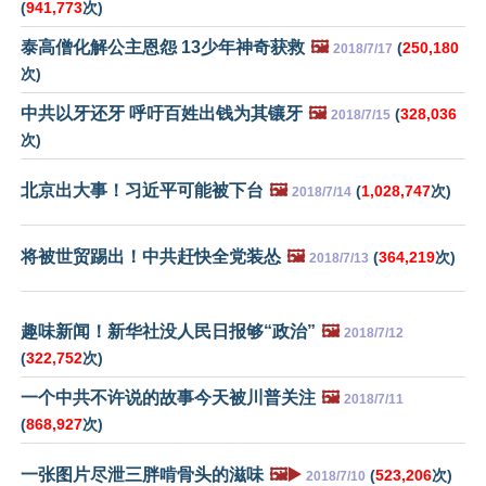
(
941,773
次)
泰高僧化解公主恩怨 13少年神奇获救
🖼️
(
250,180
2018/7/17
次)
中共以牙还牙 呼吁百姓出钱为其镶牙
🖼️
(
328,036
2018/7/15
次)
北京出大事！习近平可能被下台
🖼️
(
1,028,747
次)
2018/7/14
将被世贸踢出！中共赶快全党装怂
🖼️
(
364,219
次)
2018/7/13
趣味新闻！新华社没人民日报够“政治”
🖼️
2018/7/12
(
322,752
次)
一个中共不许说的故事今天被川普关注
🖼️
2018/7/11
(
868,927
次)
一张图片尽泄三胖啃骨头的滋味
🖼️▶️
(
523,206
次)
2018/7/10