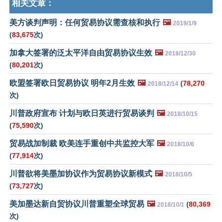
相关文章：
美方谈判声明：任何贸易协议需查核和执行
🖼️
2019/1/9
(
83,675
次)
加拿大签署的泛太平洋自由贸易协议生效
🖼️
2018/12/30
(
80,201
次)
欧盟签署欧日贸易协议 明年2月生效
🖼️
(
78,270
2018/12/14
次)
川普政府宣布 计划与欧日英进行贸易谈判
🖼️
2018/10/15
(
75,590
次)
贸易战加制裁 欧美连手重创中共监控大军
🖼️
2018/10/6
(
77,914
次)
川普欲将美墨加协议作为贸易协议新模式
🖼️
2018/10/5
(
73,727
次)
美加墨达新自贸协议川普重塑全球贸易
🖼️
(
80,369
2018/10/1
次)