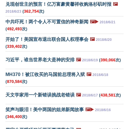
兑现创世主的预言！亿万富豪黄馨祥收购洛杉矶时报
🖼️
(
362,754
次)
2018/6/23
中共吓死！两个令人不可置信的神奇新闻
🖼️▶️
2018/6/21
(
492,493
次)
开始了！美国宣布退出联合国人权理事会
🖼️
2018/6/20
(
339,402
次)
习近平，谁当世界老大是神的安排
🖼️
(
390,066
次)
2018/6/19
MH370！被江收买的马国前总理将入狱
🖼️
2018/6/18
(
870,584
次)
天文学家用一个新错误挑战老错误
🖼️
(
438,581
次)
2018/6/17
笑声与眼泪！美中两国的姐弟新闻故事
🖼️▶️
2018/6/16
(
346,400
次)