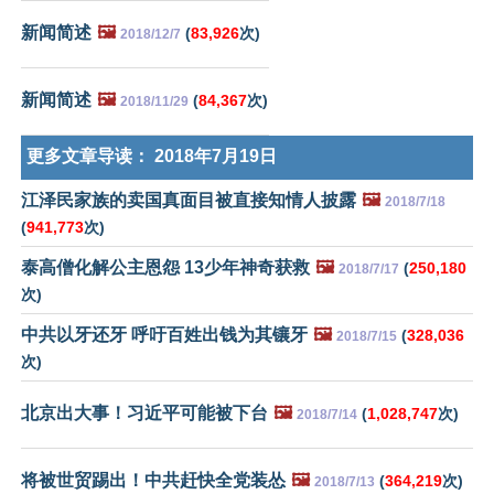
新闻简述
🖼️
(
83,926
次)
2018/12/7
新闻简述
🖼️
(
84,367
次)
2018/11/29
更多文章导读：
2018年7月19日
江泽民家族的卖国真面目被直接知情人披露
🖼️
2018/7/18
(
941,773
次)
泰高僧化解公主恩怨 13少年神奇获救
🖼️
(
250,180
2018/7/17
次)
中共以牙还牙 呼吁百姓出钱为其镶牙
🖼️
(
328,036
2018/7/15
次)
北京出大事！习近平可能被下台
🖼️
(
1,028,747
次)
2018/7/14
将被世贸踢出！中共赶快全党装怂
🖼️
(
364,219
次)
2018/7/13