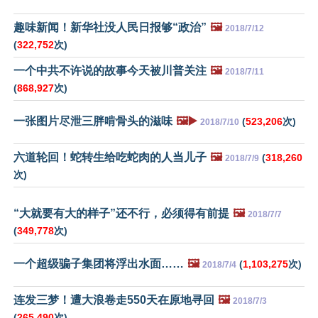
趣味新闻！新华社没人民日报够“政治”
🖼️
2018/7/12
(
322,752
次)
一个中共不许说的故事今天被川普关注
🖼️
2018/7/11
(
868,927
次)
一张图片尽泄三胖啃骨头的滋味
🖼️▶️
(
523,206
次)
2018/7/10
六道轮回！蛇转生给吃蛇肉的人当儿子
🖼️
(
318,260
2018/7/9
次)
“大就要有大的样子”还不行，必须得有前提
🖼️
2018/7/7
(
349,778
次)
一个超级骗子集团将浮出水面……
🖼️
(
1,103,275
次)
2018/7/4
连发三梦！遭大浪卷走550天在原地寻回
🖼️
2018/7/3
(
265,490
次)