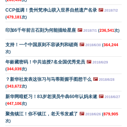
CCP低调！贵州梵净山获入世界自然遗产名录
🖼️
2018/7/2
(
479,181
次)
印加6千年前古石刻为何能描绘星座
🖼️
(
236,541
次)
2018/7/1
支持！一个中国原则不容谈判和磋商
🖼️
(
364,244
2018/6/30
次)
年龄藏密码！中共追授7名全国优秀党员
🖼️
2018/6/29
(
344,039
次)
？新华社发表这张习与马蒂斯握手图想干么
🖼️
2018/6/28
(
343,672
次)
新华网暗贬习！83岁老演员牛犇60年认妈未遂
🖼️
2018/6/27
(
447,106
次)
聚焦镇江！你不镇江，老天爷发威了
🖼️
(
879,905
2018/6/26
次)