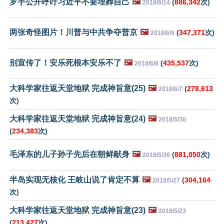
罗宇公开呼吁习近平不要埋葬自己
🖼️
(
886,342
次)
2018/6/14
两张奇怪图片！川普与中共争夺普京
🖼️
(
347,371
次)
2018/6/9
别宣传了！安乐死根本安乐不了
🖼️
(
435,537
次)
2018/6/8
大科学家往返天堂地狱 完成神旨意(25)
🖼️
(
278,613
2018/6/7
次)
大科学家往返天堂地狱 完成神旨意(24)
🖼️
2018/5/30
(
234,383
次)
毛泽东的儿子孙子先后在朝鲜献身
🖼️
(
881,050
次)
2018/5/30
半岛实现无核化 王岐山说了肯定不算
🖼️
(
304,164
2018/5/27
次)
大科学家往返天堂地狱 完成神旨意(23)
🖼️
2018/5/23
(
213,427
次)