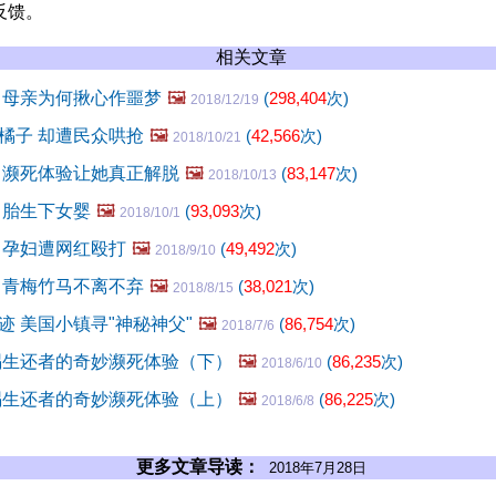
反馈。
相关文章
 母亲为何揪心作噩梦
🖼️
(
298,404
次)
2018/12/19
橘子 却遭民众哄抢
🖼️
(
42,566
次)
2018/10/21
 濒死体验让她真正解脱
🖼️
(
83,147
次)
2018/10/13
男胎生下女婴
🖼️
(
93,093
次)
2018/10/1
 孕妇遭网红殴打
🖼️
(
49,492
次)
2018/9/10
 青梅竹马不离不弃
🖼️
(
38,021
次)
2018/8/15
迹 美国小镇寻"神秘神父"
🖼️
(
86,754
次)
2018/7/6
祸生还者的奇妙濒死体验（下）
🖼️
(
86,235
次)
2018/6/10
祸生还者的奇妙濒死体验（上）
🖼️
(
86,225
次)
2018/6/8
更多文章导读：
2018年7月28日