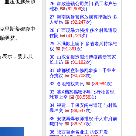
，血压也越来越
26. 家政连锁公司关门 员工客户纷
维权
🖼️
(
92,906
次)
27. 海南防暴警察放烟雾弹强拆 多
人受伤
🖼️
(
92,247
次)
克里斯蒂娜腹中
28. 广西现暴力强拆 多名村民遭殴
住院
🖼️
(
91,724
次)
胎男婴。

29. 不满欺上瞒下 多省老兵持续维
权
🖼️
(
91,361
次)
方表示，婴儿只
30. 山东党报造假淄博疫苗受害家
长上访
🖼️
(
91,182
次)
31. 成都楼盘装修乱象多上千业主
齐抗议
🖼️
(
90,708
次)
32. 各地维权简讯
🖼️
(
89,984
次)
33. 英X档案揭密不明飞行物曾现
球赛上空
🖼️
(
88,558
次)
34. 福建上千保安闯村逼迁 与村民
爆冲突
🖼️
(
88,547
次)
35. 安徽再爆教师维权 千人市府前
喊口号
🖼️
(
88,517
次)
36. 陜西百余名业主 抗议开发