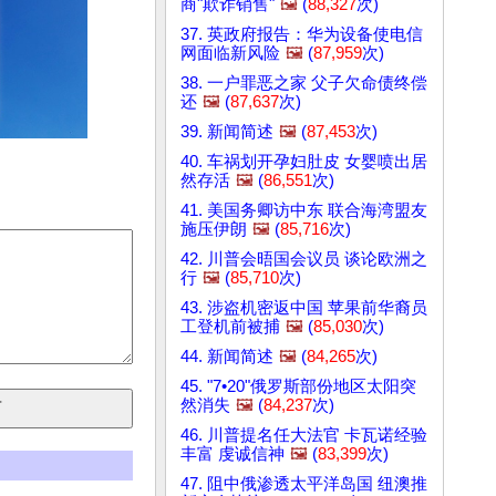
商"欺诈销售"
🖼️
(
88,327
次)
37. 英政府报告：华为设备使电信
网面临新风险
🖼️
(
87,959
次)
38. 一户罪恶之家 父子欠命债终偿
还
🖼️
(
87,637
次)
39. 新闻简述
🖼️
(
87,453
次)
40. 车祸划开孕妇肚皮 女婴喷出居
然存活
🖼️
(
86,551
次)
41. 美国务卿访中东 联合海湾盟友
施压伊朗
🖼️
(
85,716
次)
42. 川普会晤国会议员 谈论欧洲之
行
🖼️
(
85,710
次)
43. 涉盗机密返中国 苹果前华裔员
工登机前被捕
🖼️
(
85,030
次)
44. 新闻简述
🖼️
(
84,265
次)
45. "7•20"俄罗斯部份地区太阳突
然消失
🖼️
(
84,237
次)
46. 川普提名任大法官 卡瓦诺经验
丰富 虔诚信神
🖼️
(
83,399
次)
47. 阻中俄渗透太平洋岛国 纽澳推