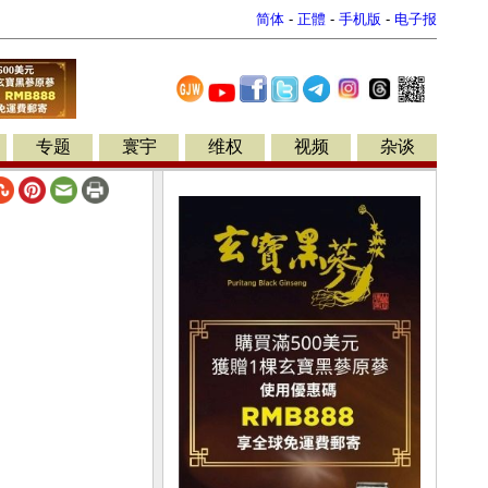
简体
-
正體
-
手机版
-
电子报
专题
寰宇
维权
视频
杂谈