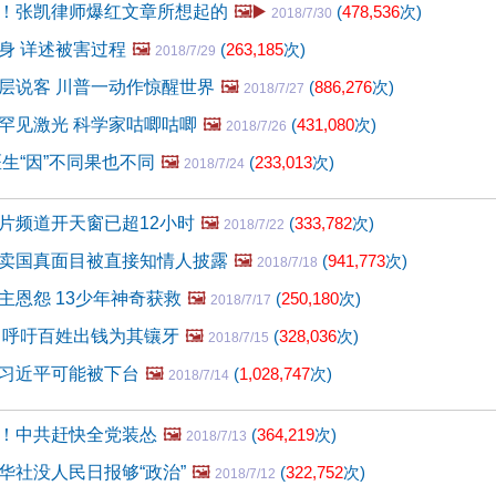
！张凯律师爆红文章所想起的
🖼️▶️
(
478,536
次)
2018/7/30
身 详述被害过程
🖼️
(
263,185
次)
2018/7/29
层说客 川普一动作惊醒世界
🖼️
(
886,276
次)
2018/7/27
罕见激光 科学家咕唧咕唧
🖼️
(
431,080
次)
2018/7/26
生“因”不同果也不同
🖼️
(
233,013
次)
2018/7/24
片频道开天窗已超12小时
🖼️
(
333,782
次)
2018/7/22
卖国真面目被直接知情人披露
🖼️
(
941,773
次)
2018/7/18
主恩怨 13少年神奇获救
🖼️
(
250,180
次)
2018/7/17
 呼吁百姓出钱为其镶牙
🖼️
(
328,036
次)
2018/7/15
习近平可能被下台
🖼️
(
1,028,747
次)
2018/7/14
！中共赶快全党装怂
🖼️
(
364,219
次)
2018/7/13
华社没人民日报够“政治”
🖼️
(
322,752
次)
2018/7/12