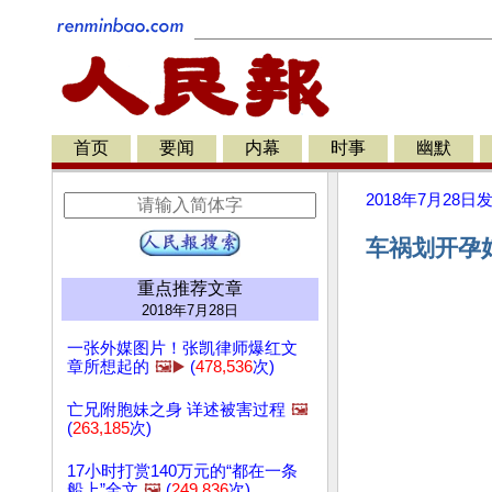
首页
要闻
内幕
时事
幽默
2018年7月28日
车祸划开孕妇
重点推荐文章
2018年7月28日
一张外媒图片！张凯律师爆红文
章所想起的
🖼️▶️
(
478,536
次)
亡兄附胞妹之身 详述被害过程
🖼️
(
263,185
次)
17小时打赏140万元的“都在一条
船上”全文
🖼️
(
249,836
次)