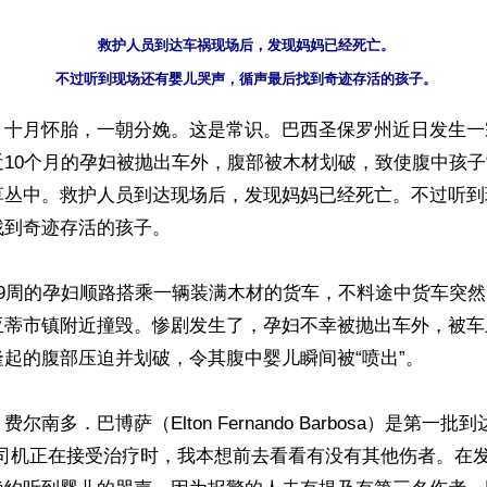
救护人员到达车祸现场后，发现妈妈已经死亡。

】十月怀胎，一朝分娩。这是常识。巴西圣保罗州近日发生一
10个月的孕妇被抛出车外，腹部被木材划破，致使腹中孩子
草丛中。救护人员到达现场后，发现妈妈已经死亡。不过听到
到奇迹存活的孩子。

39周的孕妇顺路搭乘一辆装满木材的货车，不料途中货车突
亚蒂市镇附近撞毁。惨剧发生了，孕妇不幸被抛出车外，被车
起的腹部压迫并划破，令其腹中婴儿瞬间被“喷出”。

尔南多．巴博萨（Elton Fernando Barbosa）是第一
当司机正在接受治疗时，我本想前去看看有没有其他伤者。在