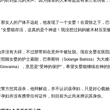
隐约听到婴儿的哭声。因为报警的人未有提及有第三名伤者，
，那女人的尸体不远处，他发现了一个女婴！在震惊之下，巴
，“女婴能存活，这真的是个神迹！我没想过妈妈被木材压至
她并没有大碍，不过脐带则在意外中被扯脱。现在女婴在医院
顾女婴的护士索朗．巴蒂斯特（Solange Batista）为
（Giovanna），意思是“受神的保护”，希望女婴能继续在神
被警方控其误杀，他辩解说，并不认识该孕妇，只是好心载她
于孕妇并没有携带任何证件，到目前为止尚未辨识其身份。
