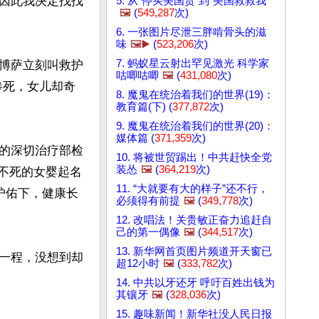
因此我决定找找
5. 从“停买美国货”到“美国救救我”
🖼️
(
549,287
次)
6. 一张图片尽泄三胖啃骨头的滋
味
🖼️▶️
(
523,206
次)
7. 蚂蚁星云射出罕见激光 科学家
博萨立刻叫救护
咕唧咕唧
🖼️
(
431,080
次)
惨死，女儿却奇
8. 魔鬼在统治着我们的世界(19)：
教育篇(下) (
377,872
次)
9. 魔鬼在统治着我们的世界(20)：
媒体篇 (
371,359
次)
的深切治疗部检
10. 将被世贸踢出！中共赶快全党
装怂
🖼️
(
364,219
次)
大难不死的女婴起名
11. “大就要有大的样子”还不行，
的护佑下，健康长
必须得有前提
🖼️
(
349,778
次)
12. 改唱法！关贵敏正奋力追赶自
己的第一偶像
🖼️
(
344,517
次)
13. 新华网首页图片频道开天窗已
一程，没想到却
超12小时
🖼️
(
333,782
次)
14. 中共以牙还牙 呼吁百姓出钱为
其镶牙
🖼️
(
328,036
次)
15. 趣味新闻！新华社没人民日报