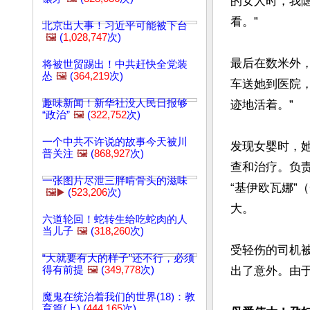
的女人时，我
看。”

北京出大事！习近平可能被下台
🖼️
(
1,028,747
次)
最后在数米外
将被世贸踢出！中共赶快全党装
怂
🖼️
(
364,219
次)
车送她到医院
趣味新闻！新华社没人民日报够
迹地活着。”

“政治”
🖼️
(
322,752
次)
一个中共不许说的故事今天被川
发现女婴时，
普关注
🖼️
(
868,927
次)
查和治疗。负责照
一张图片尽泄三胖啃骨头的滋味
“基伊欧瓦娜”
🖼️▶️
(
523,206
次)
大。

六道轮回！蛇转生给吃蛇肉的人
当儿子
🖼️
(
318,260
次)
受轻伤的司机
“大就要有大的样子”还不行，必须
得有前提
🖼️
(
349,778
次)
出了意外。由
魔鬼在统治着我们的世界(18)：教
育篇(上) (
444,165
次)