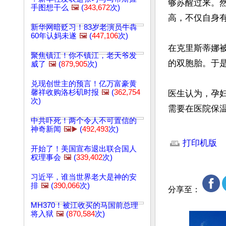
够苏醒过来。
手图想干么
🖼️
(
343,672
次)
高，不仅自身有
新华网暗贬习！83岁老演员牛犇
60年认妈未遂
🖼️
(
447,106
次)
在克里斯蒂娜
聚焦镇江！你不镇江，老天爷发
的双胞胎。于是
威了
🖼️
(
879,905
次)
兑现创世主的预言！亿万富豪黄
馨祥收购洛杉矶时报
🖼️
(
362,754
医生认为，孕
次)
需要在医院保
中共吓死！两个令人不可置信的
神奇新闻
🖼️▶️
(
492,493
次)
文章网址: http://w
打印机版
开始了！美国宣布退出联合国人
权理事会
🖼️
(
339,402
次)
习近平，谁当世界老大是神的安
排
🖼️
(
390,066
次)
分享至：
MH370！被江收买的马国前总理
将入狱
🖼️
(
870,584
次)