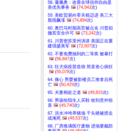
58. 蓬佩奥：改善全球信仰自由是
美优先事务
🖼️
(
74,943
次)
59. 美欧贸易向零关税迈进 美三大
股指飙涨
🖼️
(
74,894
次)
60. 奥巴马时期高官被点名 川普拟
撤其安全许可
🖼️
(
73,242
次)
61. 川普密苏里州演讲 美国正在重
建强盛美军
🖼️
(
72,507
次)
62. 不要免费抽到的二等奖 被暴打
🖼️
(
56,847
次)
63. 狂犬病疫苗造假 简直丧心病狂
🖼️
(
55,078
次)
64. 痛心 男婴被影楼员工推拿后死
亡
🖼️
(
50,429
次)
65. 夫妻相处之道
🖼️
(
49,815
次)
66. 男孩给陌生人买鞋 收到意外惊
喜
🖼️
(
49,740
次)
67. 洪水冲垮养猪场 千头猪被捞走
或淹死
🖼️
(
49,537
次)
68. 厂房推满医疗废物 进场要戴防
毒面罩
🖼️
(
48,050
次)