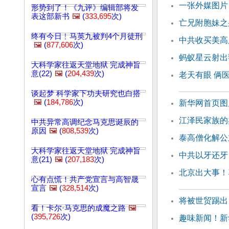
一张外媒图片
形势到了！《九评》编辑部将发
表这部新书
🖼️
(
333,695
次)
亡兄附胞妹之
终有今日﹗马英九被判4个月徒刑
中共收买美高
🖼️
(
877,606
次)
蚂蚁星云射出
大科学家往返天堂地狱 完成神旨
意(22)
🖼️
(
204,439
次)
老天有眼 俩医
谈起梦 科学家下功夫研究也白搭
🖼️
(
184,786
次)
新华网首页图
江泽民家族的
中共异常高调纪念马克思诞辰的
原因
🖼️
(
808,539
次)
泰高僧化解公
大科学家往返天堂地狱 完成神旨
中共以牙还牙
意(21)
🖼️
(
207,183
次)
北京出大事！
心有点慌！共产党宣言与高智晟
宣言
🖼️
(
328,514
次)
将被世贸踢出
看！卡尔·马克思的成魔之路
🖼️
(
395,726
次)
趣味新闻！新