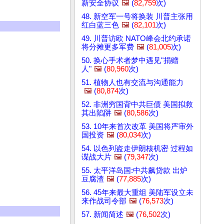
新安全协议
🖼️
(
82,759
次)
48. 新空军一号将换装 川普主张用
红白蓝三色
🖼️
(
82,101
次)
49. 川普访欧 NATO峰会北约承诺
将分摊更多军费
🖼️
(
81,005
次)
50. 换心手术者梦中遇见"捐赠
人"
🖼️
(
80,960
次)
51. 植物人也有交流与沟通能力
🖼️
(
80,874
次)
52. 非洲穷国背中共巨债 美国拟救
其出陷阱
🖼️
(
80,586
次)
53. 10年来首次改革 美国将严审外
国投资
🖼️
(
80,034
次)
54. 以色列盗走伊朗核机密 过程如
谍战大片
🖼️
(
79,347
次)
55. 太平洋岛国:中共飙贷款 出炉
豆腐渣
🖼️
(
77,885
次)
56. 45年来最大重组 美陆军设立未
来作战司令部
🖼️
(
76,573
次)
57. 新闻简述
🖼️
(
76,502
次)