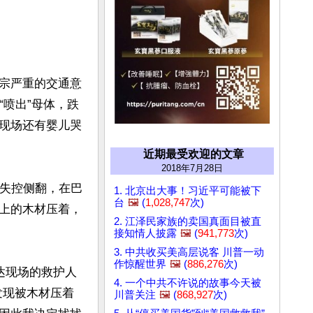
宗严重的交通意
“喷出”母体，跌
现场还有婴儿哭
近期最受欢迎的文章
2018年7月28日
然失控侧翻，在巴
1. 北京出大事！习近平可能被下
台
🖼️
(
1,028,747
次)
上的木材压着，
2. 江泽民家族的卖国真面目被直
接知情人披露
🖼️
(
941,773
次)
3. 中共收买美高层说客 川普一动
作惊醒世界
🖼️
(
886,276
次)
批到达现场的救护人
4. 一个中共不许说的故事今天被
发现被木材压着
川普关注
🖼️
(
868,927
次)