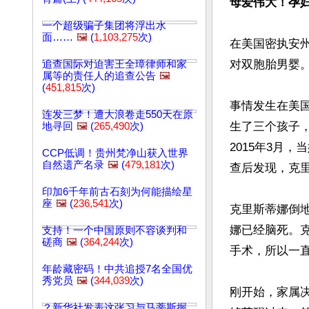
母爱伟大！孕
一个超级骗子集团将浮出水
面……
🖼️
(
1,103,275
次)
在美国密执安
对双胞胎男婴。
追查国际对迫害王全璋律师和家
属等的责任人的追查公告
🖼️
(
451,815
次)
事情发生在美国
连发三梦！遭大浪卷走550天在原
生了三个孩子，
地寻回
🖼️
(
265,490
次)
2015年3月
CCP低调！贵州梵净山获入世界
自然遗产名录
🖼️
(
479,181
次)
查后发现，克里
印加6千年前古石刻为何能描绘星
座
🖼️
(
236,541
次)
克里斯蒂娜倒
娜已经脑死。
支持！一个中国原则不容谈判和
磋商
🖼️
(
364,244
次)
手术，所以一
年龄藏密码！中共追授7名全国优
秀党员
🖼️
(
344,039
次)
刚开始，家属
？新华社发表这张习与马蒂斯握