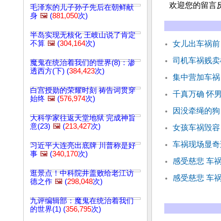
欢迎您的留言
毛泽东的儿子孙子先后在朝鲜献
身
🖼️
(
881,050
次)
半岛实现无核化 王岐山说了肯定
不算
🖼️
(
304,164
次)
女儿出车祸前
司机车祸贱卖
魔鬼在统治着我们的世界(8)：渗
透西方(下) (
384,423
次)
集中营加车祸
白宫授勋的荣耀时刻 祷告词贯穿
千真万确 怀
始终
🖼️
(
576,974
次)
因没牵绳的狗
大科学家往返天堂地狱 完成神旨
意(23)
🖼️
(
213,427
次)
女孩车祸毁容
车祸现场显奇
习近平大连亮出底牌 川普称是好
事
🖼️
(
340,170
次)
感受慈悲 车
逛景点！中科院井盖败给老江访
感受慈悲 车
德之作
🖼️
(
298,048
次)
九评编辑部：魔鬼在统治着我们
的世界(1) (
356,795
次)