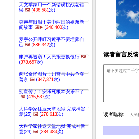
天文学家用一个新错误挑战老错
误
🖼️
(
438,581
次)
笑声与眼泪！美中两国的姐弟新
闻故事
🖼️▶️
(
346,400
次)
罗宇公开呼吁习近平不要埋葬自
己
🖼️
(
886,342
次)
读者留言反馈
账户再被窃！人民报更换银行
🖼️
(
378,657
次)
两张奇怪图片！川普与中共争夺
普京
🖼️
(
347,371
次)
别宣传了！安乐死根本安乐不了
🖼️
(
435,537
次)
大科学家往返天堂地狱 完成神旨
读者暱称:
意(25)
🖼️
(
278,613
次)
大科学家往返天堂地狱 完成神旨
意(24)
🖼️
(
234,383
次)