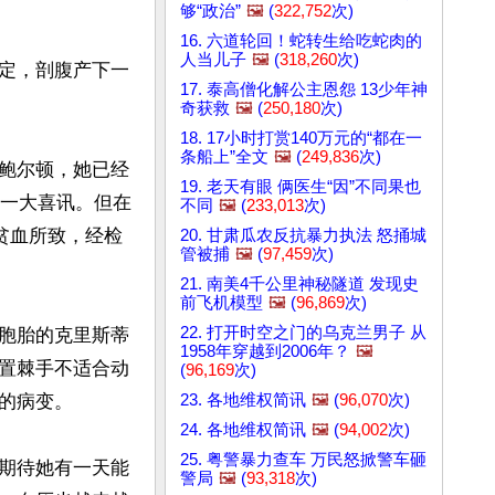
够“政治”
🖼️
(
322,752
次)
16. 六道轮回！蛇转生给吃蛇肉的
人当儿子
🖼️
(
318,260
次)
定，剖腹产下一
17. 泰高僧化解公主恩怨 13少年神
奇获救
🖼️
(
250,180
次)
18. 17小时打赏140万元的“都在一
条船上”全文
🖼️
(
249,836
次)
．鲍尔顿，她已经
19. 老天有眼 俩医生“因”不同果也
的一大喜讯。但在
不同
🖼️
(
233,013
次)
贫血所致，经检
20. 甘肃瓜农反抗暴力执法 怒捅城
管被捕
🖼️
(
97,459
次)
21. 南美4千公里神秘隧道 发现史
前飞机模型
🖼️
(
96,869
次)
22. 打开时空之门的乌克兰男子 从
胞胎的克里斯蒂
1958年穿越到2006年？
🖼️
置棘手不适合动
(
96,169
次)
23. 各地维权简讯
🖼️
(
96,070
次)
病变。

24. 各地维权简讯
🖼️
(
94,002
次)
25. 粤警暴力查车 万民怒掀警车砸
期待她有一天能
警局
🖼️
(
93,318
次)