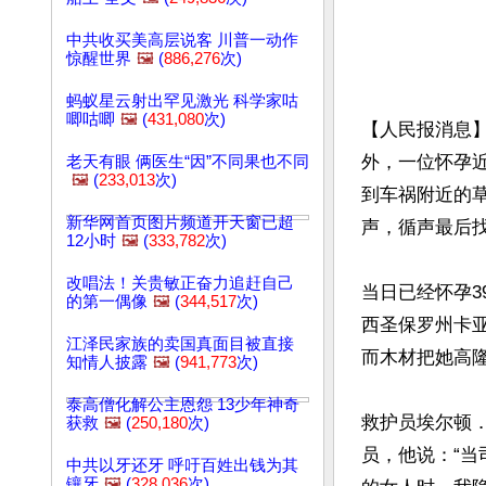
中共收买美高层说客 川普一动作
惊醒世界
🖼️
(
886,276
次)
蚂蚁星云射出罕见激光 科学家咕
唧咕唧
🖼️
(
431,080
次)
【人民报消息
外，一位怀孕近
老天有眼 俩医生“因”不同果也不同
🖼️
(
233,013
次)
到车祸附近的
新华网首页图片频道开天窗已超
声，循声最后找
12小时
🖼️
(
333,782
次)
改唱法！关贵敏正奋力追赶自己
当日已经怀孕
的第一偶像
🖼️
(
344,517
次)
西圣保罗州卡
江泽民家族的卖国真面目被直接
而木材把她高隆
知情人披露
🖼️
(
941,773
次)
泰高僧化解公主恩怨 13少年神奇
救护员埃尔顿．费
获救
🖼️
(
250,180
次)
员，他说：“
中共以牙还牙 呼吁百姓出钱为其
镶牙
🖼️
(
328,036
次)