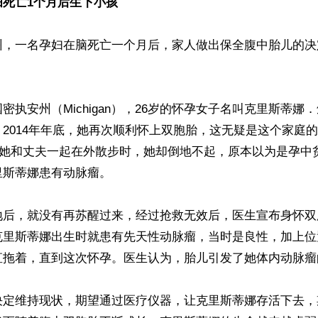
妇死亡1个月后生下小孩
州，一名孕妇在脑死亡一个月后，家人做出保全腹中胎儿的决


密执安州（Michigan），26岁的怀孕女子名叫克里斯蒂娜
2014年年底，她再次顺利怀上双胞胎，这无疑是这个家庭
，当她和丈夫一起在外散步时，她却倒地不起，原本以为是孕中
斯蒂娜患有动脉瘤。

地后，就没有再苏醒过来，经过抢救无效后，医生宣布身怀双
克里斯蒂娜出生时就患有先天性动脉瘤，当时是良性，加上位
直拖着，直到这次怀孕。医生认为，胎儿引发了她体内动脉瘤的
决定维持现状，期望通过医疗仪器，让克里斯蒂娜存活下去，