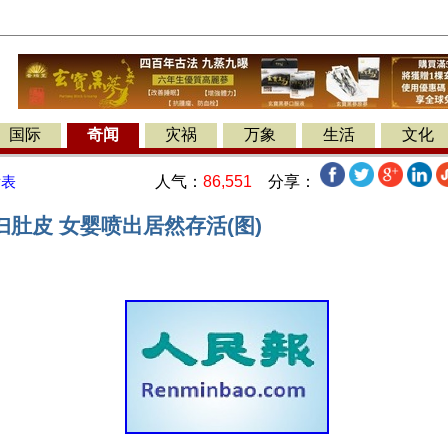
国际
奇闻
灾祸
万象
生活
文化
人气：
86,551
分享：
发表
肚皮 女婴喷出居然存活(图)