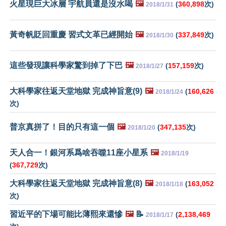
火星現巨大冰層 宇航員還是沒水喝
🖼️
(
360,898
次)
2018/1/31
黃奇帆貶回重慶 習式文革已經開始
🖼️
(
337,849
次)
2018/1/30
這些發現讓科學家驚到掉了下巴
🖼️
(
157,159
次)
2018/1/27
大科學家往返天堂地獄 完成神旨意(9)
🖼️
(
160,626
2018/1/24
次)
普京真拼了！目的只有這一個
🖼️
(
347,135
次)
2018/1/20
天人合一！銀河系爲啥吞噬11座小星系
🖼️
2018/1/19
(
367,729
次)
大科學家往返天堂地獄 完成神旨意(8)
🖼️
(
163,052
2018/1/18
次)
習近平的下場可能比薄熙來還慘
🖼️
📝
(
2,138,469
2018/1/17