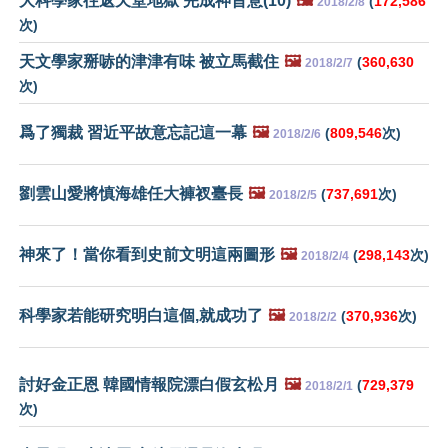
大科學家往返天堂地獄 完成神旨意(10)
🖼️
(
172,586
2018/2/8
次)
天文學家掰哧的津津有味 被立馬截住
🖼️
(
360,630
2018/2/7
次)
爲了獨裁 習近平故意忘記這一幕
🖼️
(
809,546
次)
2018/2/6
劉雲山愛將慎海雄任大褲衩臺長
🖼️
(
737,691
次)
2018/2/5
神來了！當你看到史前文明這兩圖形
🖼️
(
298,143
次)
2018/2/4
科學家若能研究明白這個,就成功了
🖼️
(
370,936
次)
2018/2/2
討好金正恩 韓國情報院漂白假玄松月
🖼️
(
729,379
2018/2/1
次)