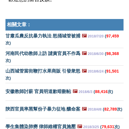
相關文章：
甘肅瓜農反抗暴力執法 怒捅城管被捕
🖼️
(
97,459
2018/7/20
次)
河南民代幼教師上訪 譴責官員不作爲
🖼️
(
98,368
2018/6/30
次)
山西城管當街鞭打水果商販 引發衆怒
🖼️
(
91,501
2018/6/24
次)
安徽教師討薪 官員明道歉暗刪帖
🖼️
(
88,416
次)
2018/6/3
陝西官員率黑幫份子暴力征地 釀命案
🖼️
(
82,789
次)
2018/4/8
學生集體染肺癆 律師維權官員施壓
🖼️
(
79,631
次)
2018/3/25