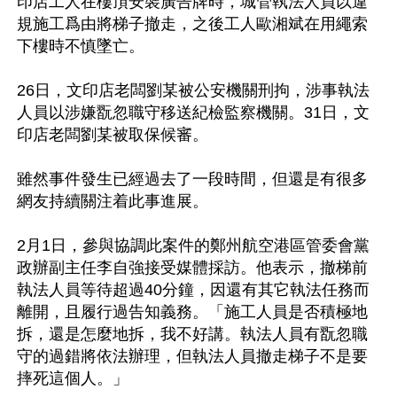
印店工人在樓頂安裝廣告牌時，城管執法人員以違
規施工爲由將梯子撤走，之後工人歐湘斌在用繩索
下樓時不慎墜亡。

26日，文印店老闆劉某被公安機關刑拘，涉事執法
人員以涉嫌翫忽職守移送紀檢監察機關。31日，文
印店老闆劉某被取保候審。

雖然事件發生已經過去了一段時間，但還是有很多
網友持續關注着此事進展。

2月1日，參與協調此案件的鄭州航空港區管委會黨
政辦副主任李自強接受媒體採訪。他表示，撤梯前
執法人員等待超過40分鐘，因還有其它執法任務而
離開，且履行過告知義務。「施工人員是否積極地
拆，還是怎麼地拆，我不好講。執法人員有翫忽職
守的過錯將依法辦理，但執法人員撤走梯子不是要
摔死這個人。」
