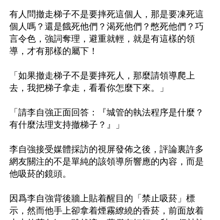
有人問撤走梯子不是要摔死這個人，那是要凍死這
個人嗎？還是餓死他們？渴死他們？憋死他們？巧
言令色，強詞奪理，避重就輕，就是有這樣的領
導，才有那樣的屬下！

「如果撤走梯子不是要摔死人，那麼請領導爬上
去，我把梯子拿走，看看你怎麼下來。」

「請李自強正面回答：『城管的執法程序是什麼？
有什麼法理支持撤梯子？』」

李自強接受媒體採訪的視屏發佈之後，評論裏許多
網友關注的不是單純的該領導所響應的內容，而是
他吸菸的鏡頭。

因爲李自強背後牆上貼着醒目的「禁止吸菸」標
示，然而他手上卻拿着煙霧繚繞的香菸，前面放着