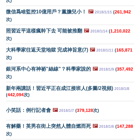
次)
微信爲啥監控10億用戶？黨膽兒小！
🖼️
(
261,942
2018/1/15
次)
照習近平這樣瘋幹下去 可能被推翻
🖼️
(
1,210,022
2018/1/14
次)
大科學家往返天堂地獄 完成神旨意(7)
🖼️
(
165,871
2018/1/11
次)
銀河系中心有神祕"絲線"？科學家說的
🖼️
(
357,492
2018/1/9
次)
新年兩講話！習近平正在成江接班人(多圖/2視頻)
2018/1/8
(
442,094
次)
小笑話：例行記者會
🖼️
(
379,128
次)
2018/1/7
有解藥！英男在街上突然人體自燃而死
🖼️
(
147,288
2018/1/6
次)