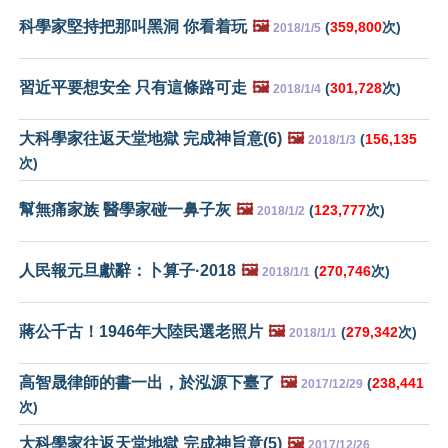
科學家堅持把那叫黑洞 你看着玩
🖼️
(
359,800
次)
2018/1/5
習近平要想安全 只有這條路可走
🖼️
(
301,728
次)
2018/1/4
大科學家往返天堂地獄 完成神旨意(6)
🖼️
(
156,135
2018/1/3
次)
幫無痛家族 醫學家碰一鼻子灰
🖼️
(
123,777
次)
2018/1/2
人民報元旦獻辭：卜算子·2018
🖼️
(
270,746
次)
2018/1/1
蔣公千古！1946年大陸民選老照片
🖼️
(
279,342
次)
2018/1/1
高智晟律師的書一出，於泓源下臺了
🖼️
(
238,441
2017/12/29
次)
大科學家往返天堂地獄 完成神旨意(5)
🖼️
2017/12/26