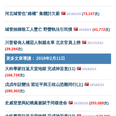
河北城管也"維權" 集體討欠薪
🖼️
(
73,107
次)
2018/2/19
城管抽梯致工人墜亡 野蠻執法引民憤
🖼️
(
41,772
次)
2018/2/3
川普發佈人權惡人制裁名單 北京官員上榜
🖼️
2017/12/22
(
39,294
次)
更多文章導讀：
2018年2月11日
大科學家往返天堂地獄 完成神旨意(11)
🖼️
2018/2/13
(
166,739
次)
戊戌年話變法 習近平與王歧山恐難同行(上)
🖼️
2018/2/12
(
280,303
次)
史威登堡與紀曉嵐被賦予同樣使命
🖼️
(
253,089
次)
2018/2/10