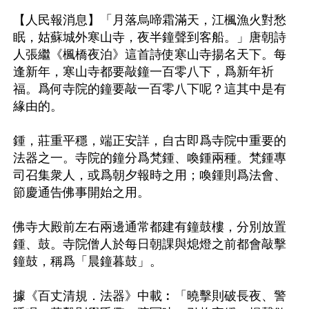
【人民報消息】「月落烏啼霜滿天，江楓漁火對愁
眠，姑蘇城外寒山寺，夜半鐘聲到客船。」唐朝詩
人張繼《楓橋夜泊》這首詩使寒山寺揚名天下。每
逢新年，寒山寺都要敲鐘一百零八下，爲新年祈
福。爲何寺院的鐘要敲一百零八下呢？這其中是有
緣由的。

鍾，莊重平穩，端正安詳，自古即爲寺院中重要的
法器之一。寺院的鐘分爲梵鍾、喚鍾兩種。梵鍾專
司召集衆人，或爲朝夕報時之用；喚鍾則爲法會、
節慶通告佛事開始之用。

佛寺大殿前左右兩邊通常都建有鐘鼓樓，分別放置
鍾、鼓。寺院僧人於每日朝課與熄燈之前都會敲擊
鐘鼓，稱爲「晨鐘暮鼓」。

據《百丈清規．法器》中載︰「曉擊則破長夜、警