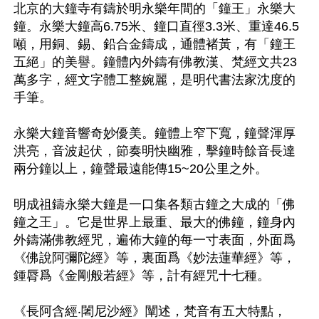
北京的大鐘寺有鑄於明永樂年間的「鐘王」永樂大
鐘。永樂大鐘高6.75米、鐘口直徑3.3米、重達46.5
噸，用銅、錫、鉛合金鑄成，通體褚黃，有「鐘王
五絕」的美譽。鐘體內外鑄有佛教漢、梵經文共23
萬多字，經文字體工整婉麗，是明代書法家沈度的
手筆。

永樂大鐘音響奇妙優美。鐘體上窄下寬，鐘聲渾厚
洪亮，音波起伏，節奏明快幽雅，擊鐘時餘音長達
兩分鐘以上，鐘聲最遠能傳15~20公里之外。

明成祖鑄永樂大鐘是一口集各類古鐘之大成的「佛
鐘之王」。它是世界上最重、最大的佛鐘，鐘身內
外鑄滿佛教經咒，遍佈大鐘的每一寸表面，外面爲
《佛說阿彌陀經》等，裏面爲《妙法蓮華經》等，
鍾脣爲《金剛般若經》等，計有經咒十七種。

《長阿含經‧闍尼沙經》闡述，梵音有五大特點，