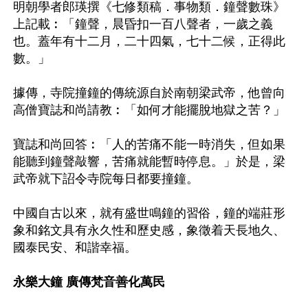
明朝學者郎瑛撰《七修類稿．事物類．鐘聲數珠》
上記載︰「鐘聲，晨昏扣一百八聲者，一歲之義
也。蓋年有十二月，二十四氣，七十二候，正得此
數。」

據傳，寺院撞鐘的傳統源自於南朝梁武帝，他曾向
高僧寶誌和尚請教︰「如何才能擺脫地獄之苦？」

寶誌和尚回答︰「人的苦痛不能一時消失，但如果
能聽到鐘聲敲響，苦痛就能暫時停息。」於是，梁
武帝就下詔令寺院每日都要撞鐘。

中國自古以來，就有盛世鳴鐘的習俗，鐘的端莊形
象和銘文具有永久性和歷史感，象徵着天長地久、
國泰民安、和諧幸福。

永樂大鐘 廣傳梵音善化萬民