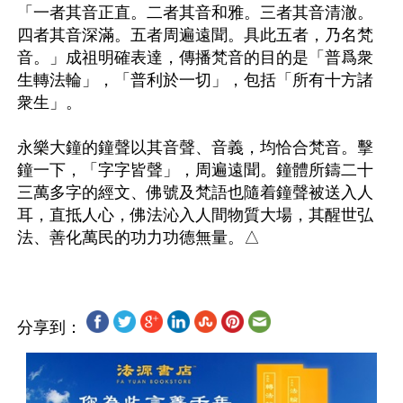
「一者其音正直。二者其音和雅。三者其音清澈。
四者其音深滿。五者周遍遠聞。具此五者，乃名梵
音。」成祖明確表達，傳播梵音的目的是「普爲衆
生轉法輪」，「普利於一切」，包括「所有十方諸
衆生」。

永樂大鐘的鐘聲以其音聲、音義，均恰合梵音。擊
鐘一下，「字字皆聲」，周遍遠聞。鐘體所鑄二十
三萬多字的經文、佛號及梵語也隨着鐘聲被送入人
耳，直抵人心，佛法沁入人間物質大場，其醒世弘
分享到：