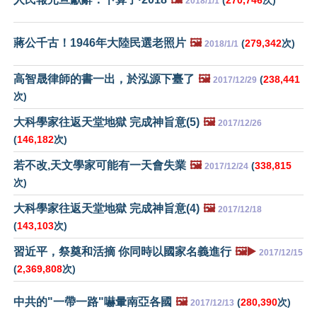
2018/1/1
蔣公千古！1946年大陸民選老照片
🖼️
(
279,342
次)
2018/1/1
高智晟律師的書一出，於泓源下臺了
🖼️
(
238,441
2017/12/29
次)
大科學家往返天堂地獄 完成神旨意(5)
🖼️
2017/12/26
(
146,182
次)
若不改,天文學家可能有一天會失業
🖼️
(
338,815
2017/12/24
次)
大科學家往返天堂地獄 完成神旨意(4)
🖼️
2017/12/18
(
143,103
次)
習近平，祭奠和活摘 你同時以國家名義進行
🖼️▶️
2017/12/15
(
2,369,808
次)
中共的"一帶一路"嚇暈南亞各國
🖼️
(
280,390
次)
2017/12/13