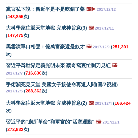
黨官私下說：習近平是不是吃錯了藥
🖼️▶️
2017/12/12
(
443,855
次)
大科學家往返天堂地獄 完成神旨意(3)
🖼️
2017/12/11
(
147,475
次)
馬雲演單口相聲：億萬富豪還是奴才
🖼️
(
251,301
2017/12/9
次)
習近平爲世界定義光明未來 蔡奇窩裏忙刺刀見紅
🖼️
(
716,830
次)
2017/12/7
手術瀕死見天堂 美國女子接使命再返人間(圖/2視頻)
(
288,362
次)
2017/12/5
大科學家往返天堂地獄 完成神旨意(2)
🖼️
(
166,424
2017/12/4
次)
習近平的"廁所革命"和軍官的"活塞運動"
🖼️
2017/12/1
(
272,832
次)