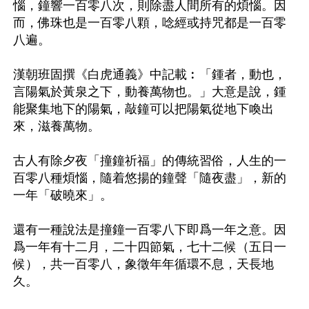
惱，鐘響一百零八次，則除盡人間所有的煩惱。因
而，佛珠也是一百零八顆，唸經或持咒都是一百零
八遍。

漢朝班固撰《白虎通義》中記載︰「鍾者，動也，
言陽氣於黃泉之下，動養萬物也。」大意是說，鍾
能聚集地下的陽氣，敲鐘可以把陽氣從地下喚出
來，滋養萬物。

古人有除夕夜「撞鐘祈福」的傳統習俗，人生的一
百零八種煩惱，隨着悠揚的鐘聲「隨夜盡」，新的
一年「破曉來」。

還有一種說法是撞鐘一百零八下即爲一年之意。因
爲一年有十二月，二十四節氣，七十二候（五日一
候），共一百零八，象徵年年循環不息，天長地
久。
