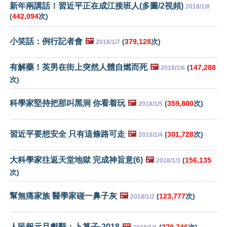
新年兩講話！習近平正在成江接班人(多圖/2視頻)
2018/1/8
(
442,094
次)
小笑話：例行記者會
🖼️
(
379,128
次)
2018/1/7
有解藥！英男在街上突然人體自燃而死
🖼️
(
147,288
2018/1/6
次)
科學家堅持把那叫黑洞 你看着玩
🖼️
(
359,800
次)
2018/1/5
習近平要想安全 只有這條路可走
🖼️
(
301,728
次)
2018/1/4
大科學家往返天堂地獄 完成神旨意(6)
🖼️
(
156,135
2018/1/3
次)
幫無痛家族 醫學家碰一鼻子灰
🖼️
(
123,777
次)
2018/1/2
人民報元旦獻辭：卜算子·2018
🖼️
(
270,746
次)