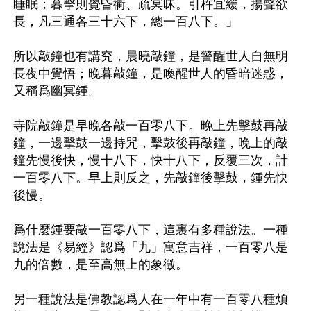
睡眠；暮擊則覺昏衢、疏冥昧。引杵宜緩，揚聲欲
長，凡三通各三十六下，總一百八下。」

所以敲鐘也有講究，晨曉敲鐘，是警醒世人自無明
長夜中覺悟；晚暮敲鐘，是喚醒世人的昏暗迷惑，
又稱爲幽冥鍾。

寺院敲鐘是早晚各敲一百零八下。晚上先擊鼓再敲
鐘，一邊擊鼓一邊持咒，擊鼓後再敲鐘，晚上的敲
鐘先慢後快，慢十八下，快十八下，反覆三次，計
一百零八下。早上則反之，先敲鐘後擊鼓，鍾先快
後慢。

爲什麼鍾要敲一百零八下，這裏有多種說法。一種
說法是《易經》認爲「九」寓意吉祥，一百零八是
九的倍數，是至高無上的象徵。

另一種說法是佛教認爲人在一年中有一百零八種煩