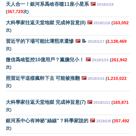
天人合一！銀河系爲啥吞噬11座小星系
🖼️
2018/1/19
(
367,729
次)
大科學家往返天堂地獄 完成神旨意(8)
🖼️
(
163,052
2018/1/18
次)
習近平的下場可能比薄熙來還慘
🖼️
📝
(
2,138,469
2018/1/17
次)
微信爲啥監控10億用戶？黨膽兒小！
🖼️
(
261,942
2018/1/15
次)
照習近平這樣瘋幹下去 可能被推翻
🖼️
(
1,210,022
2018/1/14
次)
大科學家往返天堂地獄 完成神旨意(7)
🖼️
(
165,871
2018/1/11
次)
銀河系中心有神祕"絲線"？科學家說的
🖼️
(
357,492
2018/1/9
次)