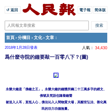
↺ 返回 
電子報
简体版
首頁
分欄目
文化
文章
›
›
›
：
2018年1月28日
發表
人氣：
34,430
爲什麼寺院的鐘要敲一百零八下？(圖)
永樂大鐘是「佛鐘之王」。永樂大鐘的鐘體所鑄二十三萬多字的經文、
佛號及梵語也隨着鐘聲

被送入人耳，直抵人心，佛法沁入人間物質大場，其醒世弘法、善化萬