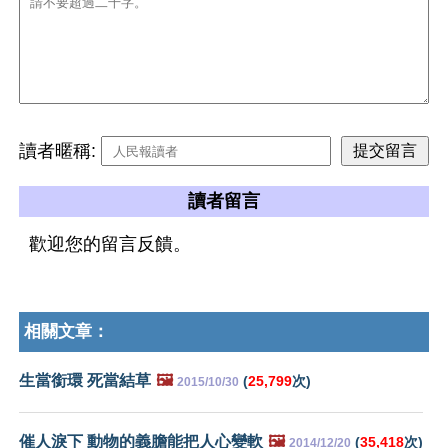
讀者暱稱:
讀者留言
歡迎您的留言反饋。
相關文章：
生當銜環 死當結草
🖼️
(
25,799
次)
2015/10/30
催人淚下 動物的義膽能把人心變軟
🖼️
(
35,418
次)
2014/12/20