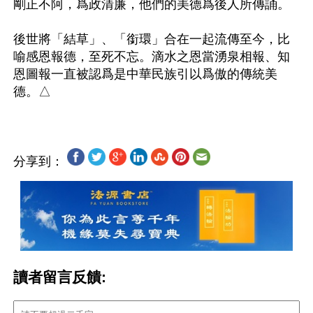
剛正不阿，爲政清廉，他們的美德爲後人所傳誦。

後世將「結草」、「銜環」合在一起流傳至今，比
喻感恩報德，至死不忘。滴水之恩當湧泉相報、知
恩圖報一直被認爲是中華民族引以爲傲的傳統美
分享到：
讀者留言反饋: