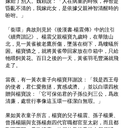
嫁給了別人。魏顆說：「人在病重的時候，神智是
昏亂不清的，我嫁此女，是依據父親神智清醒時的
吩咐。」

「銜環」典故則見於《後漢書‧楊震傳》中的注引
《續齊諧記》。楊震父親楊寶九歲時，在華陰山
北，見一黃雀被老鷹所傷，墜落在樹下，爲螻蟻所
困。楊寶憐之，就將黃雀帶回家放在巾箱中，只給
牠喂飼黃花。百日之後的一天，黃雀羽毛豐滿就飛
走了。

當夜，有一黃衣童子向楊寶拜謝說：「我是西王母
的使者，君仁愛救拯，實感成濟。」並以白環四枚
贈與楊寶說：「它可保佑君的子孫位列三公，爲政
清廉，處世行事像這玉環一樣潔白無瑕。」

果如黃衣童子所言，楊寶的兒子楊震、孫子楊秉、
曾孫楊賜與玄孫楊彪四代官職都官至太尉，而且都