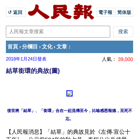
↺ 返回 
電子報
简体版
首頁
分欄目
文化
文章
›
›
›
：
2018年1月24日
發表
人氣：
39,000
結草銜環的典故(圖)
後世將「結草」、「銜環」合在一起流傳至今，比喻感恩報德，至死不
【人民報消息】「結草」的典故見於《左傳‧宣公十