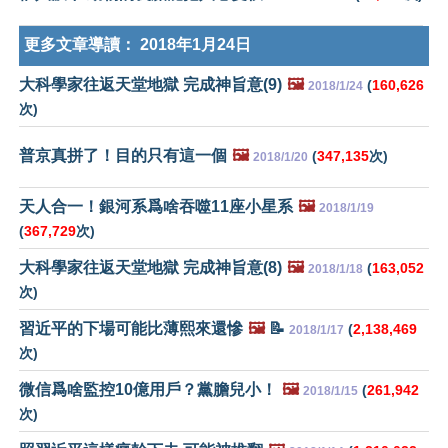
更多文章導讀：
2018年1月24日
大科學家往返天堂地獄 完成神旨意(9)
🖼️
(
160,626
2018/1/24
次)
普京真拼了！目的只有這一個
🖼️
(
347,135
次)
2018/1/20
天人合一！銀河系爲啥吞噬11座小星系
🖼️
2018/1/19
(
367,729
次)
大科學家往返天堂地獄 完成神旨意(8)
🖼️
(
163,052
2018/1/18
次)
習近平的下場可能比薄熙來還慘
🖼️
📝
(
2,138,469
2018/1/17
次)
微信爲啥監控10億用戶？黨膽兒小！
🖼️
(
261,942
2018/1/15
次)