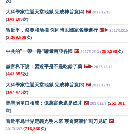
次)
大科學家往返天堂地獄 完成神旨意(4)
🖼️
2017/12/18
(
143,103
次)
習近平，祭奠和活摘 你同時以國家名義進行
🖼️▶️
2017/12/15
(
2,369,808
次)
中共的"一帶一路"嚇暈南亞各國
🖼️
(
280,390
次)
2017/12/13
黨官私下說：習近平是不是吃錯了藥
🖼️▶️
2017/12/12
(
443,855
次)
大科學家往返天堂地獄 完成神旨意(3)
🖼️
2017/12/11
(
147,475
次)
馬雲演單口相聲：億萬富豪還是奴才
🖼️
(
251,301
2017/12/9
次)
習近平爲世界定義光明未來 蔡奇窩裏忙刺刀見紅
🖼️
(
716,830
次)
2017/12/7