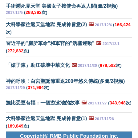
手術瀕死見天堂 美國女子接使命再返人間(圖/2視頻)
(
288,362
次)
2017/12/5
大科學家往返天堂地獄 完成神旨意(2)
🖼️
(
166,424
2017/12/4
次)
習近平的"廁所革命"和軍官的"活塞運動"
🖼️
2017/12/1
(
272,832
次)
「婊子陳」助江破壞中華文化
🖼️
(
678,592
次)
2017/11/30
神的呼喚！白宮聖誕節重返200年悠久傳統(多圖/2視頻)
(
371,964
次)
2017/11/29
施比受更有福：一個游泳池的故事
🖼️
(
343,948
次)
2017/11/27
大科學家往返天堂地獄 完成神旨意(1)
🖼️
2017/11/26
(
189,849
次)
Copyright© RMB Public Foundation Inc.