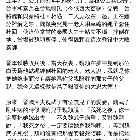
五年》。公元前594年的秋七月，秦桓公出兵伐晉，
晉軍和秦兵在晉地輔氏（今陜西大荔縣）交戰。晉
將魏顆與秦將杜回相遇，二人廝殺在一起。正在難
分難解之際，魏顆突然見一老人用草編的繩子套住
杜回，使這位堂堂的秦國大力士站立不穩，摔倒在
地，當場被魏顆所俘，使得魏顆在這次戰役中大敗
秦師。

晉軍獲勝收兵後，當天夜裏，魏顆在夢中見到那位
白天爲他結繩絆倒杜回的老人。老人說，我就是你
把她嫁走而沒有讓她爲你父親陪葬的那女子的父
親。我今天這樣做是爲了報答你的大恩大德！ 

原來，晉國大夫魏武子有位無兒子的愛妾。魏武子
剛生病的時候囑咐兒子魏顆說：「我死之後，你一
定要把她嫁出去。」不久魏武子病重，又對魏顆
說：「我死之後，一定要讓她爲我殉葬。」等到魏
武子死後，魏顆沒有把那愛妾殺死陪葬，而是把她