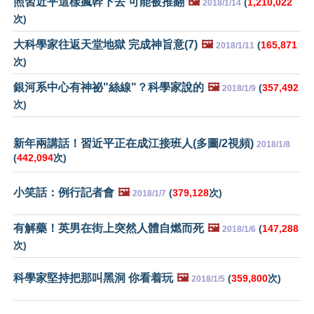
照習近平這樣瘋幹下去 可能被推翻
🖼️
(
1,210,022
2018/1/14
次)
大科學家往返天堂地獄 完成神旨意(7)
🖼️
(
165,871
2018/1/11
次)
銀河系中心有神祕"絲線"？科學家說的
🖼️
(
357,492
2018/1/9
次)
新年兩講話！習近平正在成江接班人(多圖/2視頻)
2018/1/8
(
442,094
次)
小笑話：例行記者會
🖼️
(
379,128
次)
2018/1/7
有解藥！英男在街上突然人體自燃而死
🖼️
(
147,288
2018/1/6
次)
科學家堅持把那叫黑洞 你看着玩
🖼️
(
359,800
次)
2018/1/5