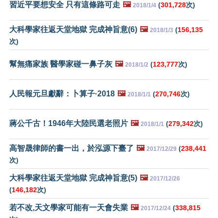
習近平要想安全 只有這條路可走
🖼️
(
301,728
次)
2018/1/4
大科學家往返天堂地獄 完成神旨意(6)
🖼️
(
156,135
2018/1/3
次)
幫無痛家族 醫學家碰一鼻子灰
🖼️
(
123,777
次)
2018/1/2
人民報元旦獻辭：卜算子·2018
🖼️
(
270,746
次)
2018/1/1
蔣公千古！1946年大陸民選老照片
🖼️
(
279,342
次)
2018/1/1
高智晟律師的書一出，於泓源下臺了
🖼️
(
238,441
2017/12/29
次)
大科學家往返天堂地獄 完成神旨意(5)
🖼️
2017/12/26
(
146,182
次)
若不改,天文學家可能有一天會失業
🖼️
(
338,815
2017/12/24