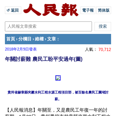
↺ 返回 
電子報
简体版
首頁
分欄目
維權
文章
›
›
›
：
2018年2月9日
發表
人氣：
70,712
年關討薪難 農民工盼平安過年(圖)
貴州省赫章縣夾巖水利工程水源工程項目部，被百餘名農民工圍堵討
【人民報消息】年關至，又是農民工年復一年的討