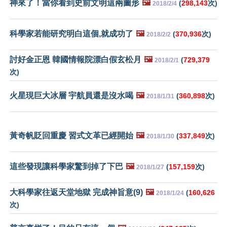
神來了！當你看到史前文明這兩圖形
🖼️
(
298,143
次)
2018/2/4
科學家若能研究明白這個,就成功了
🖼️
(
370,936
次)
2018/2/2
討好金正恩 韓國情報院漂白假玄松月
🖼️
(
729,379
2018/2/1
次)
火星現巨大冰層 宇航員還是沒水喝
🖼️
(
360,898
次)
2018/1/31
黃奇帆貶回重慶 習式文革已經開始
🖼️
(
337,849
次)
2018/1/30
這些發現讓科學家驚到掉了下巴
🖼️
(
157,159
次)
2018/1/27
大科學家往返天堂地獄 完成神旨意(9)
🖼️
(
160,626
2018/1/24
次)