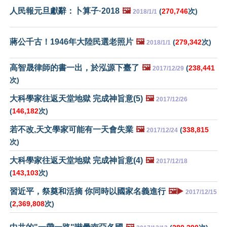
人民報元旦獻辭：卜算子·2018
🖼️
(
270,746
次)
2018/1/1
蔣公千古！1946年大陸民選老照片
🖼️
(
279,342
次)
2018/1/1
高智晟律師的書一出，於泓源下臺了
🖼️
(
238,441
2017/12/29
次)
大科學家往返天堂地獄 完成神旨意(5)
🖼️
2017/12/26
(
146,182
次)
若不改,天文學家可能有一天會失業
🖼️
(
338,815
2017/12/24
次)
大科學家往返天堂地獄 完成神旨意(4)
🖼️
2017/12/18
(
143,103
次)
習近平，祭奠和活摘 你同時以國家名義進行
🖼️▶️
2017/12/15
(
2,369,808
次)