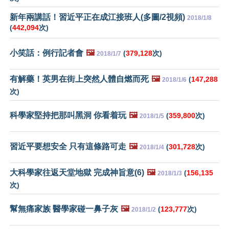
新年兩講話！習近平正在成江接班人(多圖/2視頻)
2018/1/8
(
442,094
次)
小笑話：例行記者會
🖼️
(
379,128
次)
2018/1/7
有解藥！英男在街上突然人體自燃而死
🖼️
(
147,288
2018/1/6
次)
科學家堅持把那叫黑洞 你看着玩
🖼️
(
359,800
次)
2018/1/5
習近平要想安全 只有這條路可走
🖼️
(
301,728
次)
2018/1/4
大科學家往返天堂地獄 完成神旨意(6)
🖼️
(
156,135
2018/1/3
次)
幫無痛家族 醫學家碰一鼻子灰
🖼️
(
123,777
次)
2018/1/2