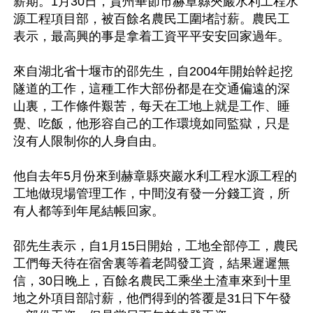
薪期。1月30日，貴州畢節市赫章縣夾巖水利工程水
源工程項目部，被百餘名農民工圍堵討薪。農民工
表示，最高興的事是拿着工資平平安安回家過年。

來自湖北省十堰市的邵先生，自2004年開始幹起挖
隧道的工作，這種工作大部份都是在交通偏遠的深
山裏，工作條件艱苦，每天在工地上就是工作、睡
覺、吃飯，他形容自己的工作環境如同監獄，只是
沒有人限制你的人身自由。

他自去年5月份來到赫章縣夾巖水利工程水源工程的
工地做現場管理工作，中間沒有發一分錢工資，所
有人都等到年尾結帳回家。

邵先生表示，自1月15日開始，工地全部停工，農民
工們每天待在宿舍裏等着老闆發工資，結果遲遲無
信，30日晚上，百餘名農民工乘坐土渣車來到十里
地之外項目部討薪，他們得到的答覆是31日下午發