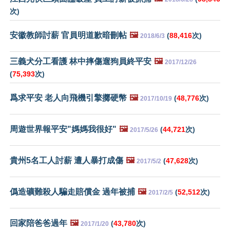
次)
安徽教師討薪 官員明道歉暗刪帖
🖼️
(
88,416
次)
2018/6/3
三義犬分工看護 林中摔傷遛狗員終平安
🖼️
2017/12/26
(
75,393
次)
爲求平安 老人向飛機引擎擲硬幣
🖼️
(
48,776
次)
2017/10/19
周遊世界報平安"媽媽我很好"
🖼️
(
44,721
次)
2017/5/26
貴州5名工人討薪 遭人暴打成傷
🖼️
(
47,628
次)
2017/5/2
僞造礦難殺人騙走賠償金 過年被捕
🖼️
(
52,512
次)
2017/2/5
回家陪爸爸過年
🖼️
(
43,780
次)
2017/1/20