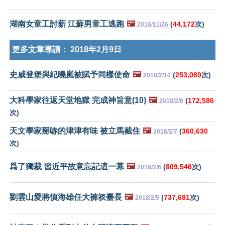
湖南女童工討薪 江蘇男童工逃跑
🖼️
(
44,172
次)
2016/11/26
更多文章導讀：
2018年2月9日
史威登堡與紀曉嵐被賦予同樣使命
🖼️
(
253,089
次)
2018/2/10
大科學家往返天堂地獄 完成神旨意(10)
🖼️
(
172,586
2018/2/8
次)
天文學家掰哧的津津有味 被立馬截住
🖼️
(
360,630
2018/2/7
次)
爲了獨裁 習近平故意忘記這一幕
🖼️
(
809,546
次)
2018/2/6
劉雲山愛將慎海雄任大褲衩臺長
🖼️
(
737,691
次)
2018/2/5