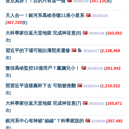
普京真拼了！目的只有這一個
🖼️
(
347,135
次)
2018/1/20
天人合一！銀河系爲啥吞噬11座小星系
🖼️
2018/1/19
(
367,729
次)
大科學家往返天堂地獄 完成神旨意(8)
🖼️
(
163,052
2018/1/18
次)
習近平的下場可能比薄熙來還慘
🖼️
📝
(
2,138,469
2018/1/17
次)
微信爲啥監控10億用戶？黨膽兒小！
🖼️
(
261,942
2018/1/15
次)
照習近平這樣瘋幹下去 可能被推翻
🖼️
(
1,210,022
2018/1/14
次)
大科學家往返天堂地獄 完成神旨意(7)
🖼️
(
165,871
2018/1/11
次)
銀河系中心有神祕"絲線"？科學家說的
🖼️
(
357,492
2018/1/9
次)