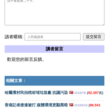
讀者暱稱:
讀者留言
歡迎您的留言反饋。
相關文章：
哈爾濱村民抬棺材堵垃圾廠 抗議污染
🖼️
(
92,397
次)
2018/7/6
香港記者接連被打 媒體環境更顯黑暗
🖼️
(
86,541
2018/5/19