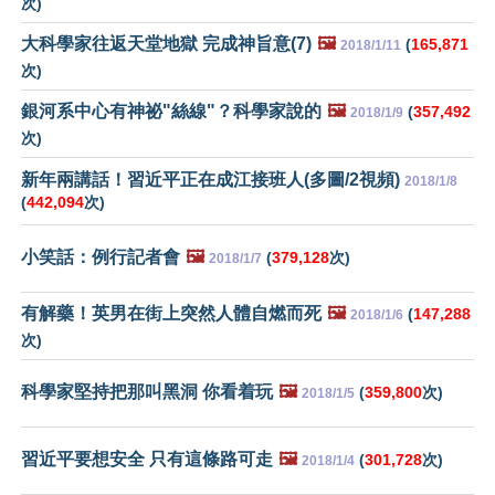
次)
大科學家往返天堂地獄 完成神旨意(7)
🖼️
(
165,871
2018/1/11
次)
銀河系中心有神祕"絲線"？科學家說的
🖼️
(
357,492
2018/1/9
次)
新年兩講話！習近平正在成江接班人(多圖/2視頻)
2018/1/8
(
442,094
次)
小笑話：例行記者會
🖼️
(
379,128
次)
2018/1/7
有解藥！英男在街上突然人體自燃而死
🖼️
(
147,288
2018/1/6
次)
科學家堅持把那叫黑洞 你看着玩
🖼️
(
359,800
次)
2018/1/5
習近平要想安全 只有這條路可走
🖼️
(
301,728
次)
2018/1/4