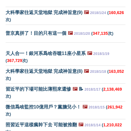
大科學家往返天堂地獄 完成神旨意(9)
🖼️
(
160,626
2018/1/24
次)
普京真拼了！目的只有這一個
🖼️
(
347,135
次)
2018/1/20
天人合一！銀河系爲啥吞噬11座小星系
🖼️
2018/1/19
(
367,729
次)
大科學家往返天堂地獄 完成神旨意(8)
🖼️
(
163,052
2018/1/18
次)
習近平的下場可能比薄熙來還慘
🖼️
📝
(
2,138,469
2018/1/17
次)
微信爲啥監控10億用戶？黨膽兒小！
🖼️
(
261,942
2018/1/15
次)
照習近平這樣瘋幹下去 可能被推翻
🖼️
(
1,210,022
2018/1/14