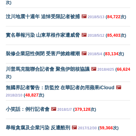
次)
汶川地震十週年 追悼受限記者被捕
🖼️
(
84,722
次)
2018/5/13
實名舉報污染 山東草根作家遭威脅
🖼️
(
85,403
次)
2018/5/12
裝修企業惡性倒閉 受害戶掀維權潮
🖼️
(
83,134
次)
2018/5/4
川普馬克龍聯合記者會 聚焦伊朗核協議
🖼️
(
66,624
2018/4/25
次)
無國界記者警告：防監控 在華記者勿用蘋果iCloud
🖼️
(
48,827
次)
2018/2/10
小笑話：例行記者會
🖼️
(
379,128
次)
2018/1/7
舉報貪腐及企業污染 反遭酷刑
🖼️
(
59,366
次)
2017/12/30