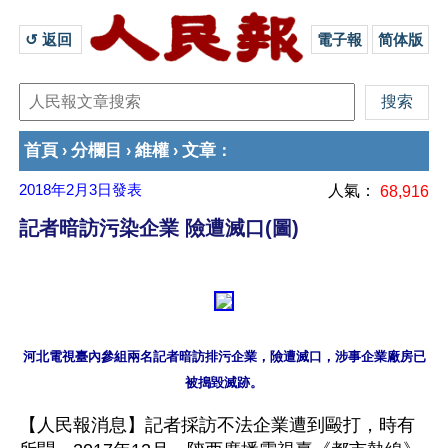
↺ 返回 
電子報
简体版
首頁
分欄目
維權
文章
›
›
›
：
2018年2月3日
發表
人氣：
68,916
記者暗訪污染企業 險遭滅口(圖)
河北電視臺內參組兩名記者暗訪排污企業，險遭滅口，涉事企業廠房已
【人民報消息】記者採訪不法企業遭到毆打，時有