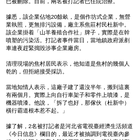
已被刪除。目前，兩名被打記者已住院治療。

據悉，該企業佔地20餘畝，是個作坊式企業，無營
業執照，更無排污設備，廠主系焦莊村民杜新中。
該企業掛着「山羊養殖合作社」牌子，實際是在幹
噴塑的污染活。打記者事件當日，當地鎮政府派剷
車連夜趕緊搗毀涉事企業廠房。

清理現場的焦村居民表示，他知道是焦村的幾個人
乾的，但拒絕接受採訪。

當地知情人表示，這廠子建了還沒半年，搬到這裏
有兩個月。實際上向自行車架子和零件上噴漆，是
機器噴漆。他說，「拆了也好，那傢伙（杜新中）
橫行霸道根本惹不起。」

據了解，2名被打記者是河北省電視臺經濟生活頻道
《今日信息》欄目的，最近才被抽調到電視臺內參