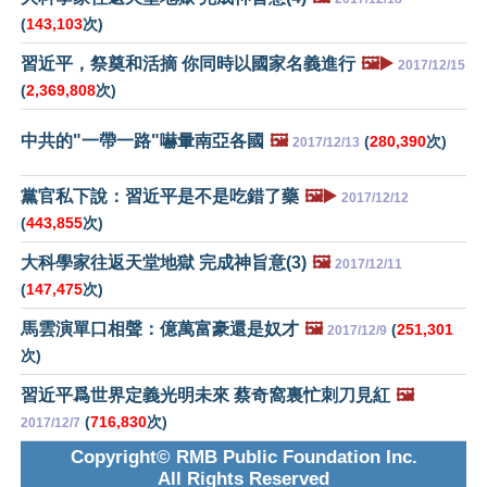
(
143,103
次)
習近平，祭奠和活摘 你同時以國家名義進行
🖼️▶️
2017/12/15
(
2,369,808
次)
中共的"一帶一路"嚇暈南亞各國
🖼️
(
280,390
次)
2017/12/13
黨官私下說：習近平是不是吃錯了藥
🖼️▶️
2017/12/12
(
443,855
次)
大科學家往返天堂地獄 完成神旨意(3)
🖼️
2017/12/11
(
147,475
次)
馬雲演單口相聲：億萬富豪還是奴才
🖼️
(
251,301
2017/12/9
次)
習近平爲世界定義光明未來 蔡奇窩裏忙刺刀見紅
🖼️
(
716,830
次)
2017/12/7
Copyright© RMB Public Foundation Inc.
All Rights Reserved