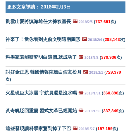
更多文章導讀：
2018年2月3日
劉雲山愛將慎海雄任大褲衩臺長
🖼️
(
737,691
次)
2018/2/5
神來了！當你看到史前文明這兩圖形
🖼️
(
298,143
次)
2018/2/4
科學家若能研究明白這個,就成功了
🖼️
(
370,936
次)
2018/2/2
討好金正恩 韓國情報院漂白假玄松月
🖼️
(
729,379
2018/2/1
次)
火星現巨大冰層 宇航員還是沒水喝
🖼️
(
360,898
次)
2018/1/31
黃奇帆貶回重慶 習式文革已經開始
🖼️
(
337,849
次)
2018/1/30
這些發現讓科學家驚到掉了下巴
🖼️
(
157,159
次)
2018/1/27