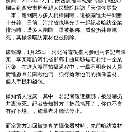
所聞。2017年12月，陝西廣播電視臺《都市熱線》
欄目到西安市周至縣人民醫院採訪「天價停屍費」
一事，遭到院方多人棍棒圍毆，還被關進太平間數
十分鐘。日前，河北省也曝光了一起記者暗訪企業
排污時，遭多人圍毆，還被捆綁、威脅扔井裏淹
死，其攝像暗訪素材也被刪除。

據報導，1月25日，河北省電視臺內參組兩名記者陳
某、李某暗訪河北省邯鄲市曲周縣焦莊村北一企業
污染。在進入廠區拍攝過程中，一羣不明身份人員
衝進廠區並圍毆他們，強行搶奪他們的攝像器材、
個人手機和錢包。

據知情人透露，其中一名記者還遭捆綁，被恐嚇扔
井裏淹死。記者告知對方「把我搞死了，你也不會
有好下場」，施暴者才膽怯停止。

而當警方追回被搶奪的攝像器材時，先前暗訪素材