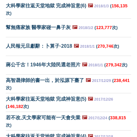
大科學家往返天堂地獄 完成神旨意(6)
🖼️
(
156,135
2018/1/3
次)
幫無痛家族 醫學家碰一鼻子灰
🖼️
(
123,777
次)
2018/1/2
人民報元旦獻辭：卜算子·2018
🖼️
(
270,746
次)
2018/1/1
蔣公千古！1946年大陸民選老照片
🖼️
(
279,342
次)
2018/1/1
高智晟律師的書一出，於泓源下臺了
🖼️
(
238,441
2017/12/29
次)
大科學家往返天堂地獄 完成神旨意(5)
🖼️
2017/12/26
(
146,182
次)
若不改,天文學家可能有一天會失業
🖼️
(
338,815
2017/12/24
次)
大科學家往返天堂地獄 完成神旨意(4)
🖼️
2017/12/18