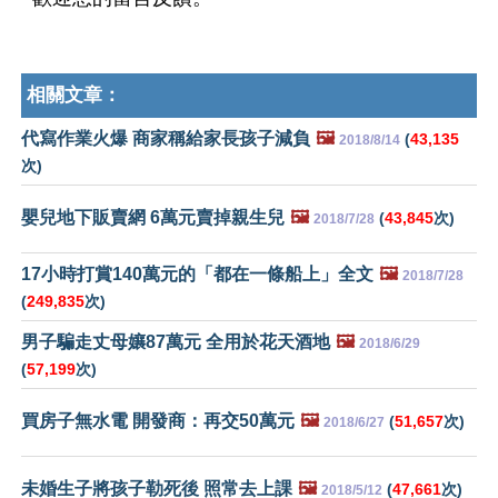
相關文章：
代寫作業火爆 商家稱給家長孩子減負
🖼️
(
43,135
2018/8/14
次)
嬰兒地下販賣網 6萬元賣掉親生兒
🖼️
(
43,845
次)
2018/7/28
17小時打賞140萬元的「都在一條船上」全文
🖼️
2018/7/28
(
249,835
次)
男子騙走丈母孃87萬元 全用於花天酒地
🖼️
2018/6/29
(
57,199
次)
買房子無水電 開發商：再交50萬元
🖼️
(
51,657
次)
2018/6/27
未婚生子將孩子勒死後 照常去上課
🖼️
(
47,661
次)
2018/5/12