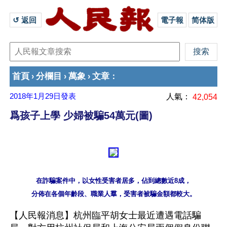
↺ 返回 
電子報
简体版
首頁
分欄目
萬象
文章
›
›
›
：
2018年1月29日
發表
人氣：
42,054
爲孩子上學 少婦被騙54萬元(圖)
在詐騙案件中，以女性受害者居多，佔到總數近8成，

【人民報消息】杭州臨平胡女士最近遭遇電話騙