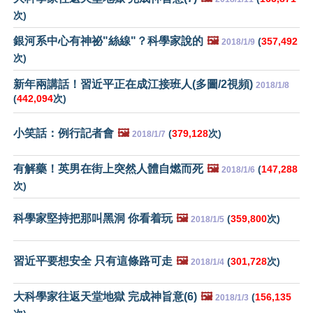
次)
銀河系中心有神祕"絲線"？科學家說的
🖼️
(
357,492
2018/1/9
次)
新年兩講話！習近平正在成江接班人(多圖/2視頻)
2018/1/8
(
442,094
次)
小笑話：例行記者會
🖼️
(
379,128
次)
2018/1/7
有解藥！英男在街上突然人體自燃而死
🖼️
(
147,288
2018/1/6
次)
科學家堅持把那叫黑洞 你看着玩
🖼️
(
359,800
次)
2018/1/5
習近平要想安全 只有這條路可走
🖼️
(
301,728
次)
2018/1/4
大科學家往返天堂地獄 完成神旨意(6)
🖼️
(
156,135
2018/1/3