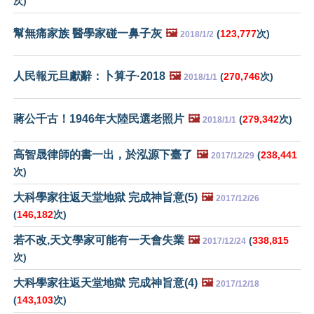
次)
幫無痛家族 醫學家碰一鼻子灰
🖼️
(
123,777
次)
2018/1/2
人民報元旦獻辭：卜算子·2018
🖼️
(
270,746
次)
2018/1/1
蔣公千古！1946年大陸民選老照片
🖼️
(
279,342
次)
2018/1/1
高智晟律師的書一出，於泓源下臺了
🖼️
(
238,441
2017/12/29
次)
大科學家往返天堂地獄 完成神旨意(5)
🖼️
2017/12/26
(
146,182
次)
若不改,天文學家可能有一天會失業
🖼️
(
338,815
2017/12/24
次)
大科學家往返天堂地獄 完成神旨意(4)
🖼️
2017/12/18
(
143,103
次)