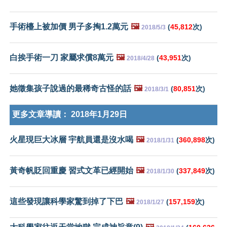
手術檯上被加價 男子多掏1.2萬元
🖼️
(
45,812
次)
2018/5/3
白挨手術一刀 家屬求償8萬元
🖼️
(
43,951
次)
2018/4/28
她徵集孩子說過的最稀奇古怪的話
🖼️
(
80,851
次)
2018/3/1
更多文章導讀：
2018年1月29日
火星現巨大冰層 宇航員還是沒水喝
🖼️
(
360,898
次)
2018/1/31
黃奇帆貶回重慶 習式文革已經開始
🖼️
(
337,849
次)
2018/1/30
這些發現讓科學家驚到掉了下巴
🖼️
(
157,159
次)
2018/1/27