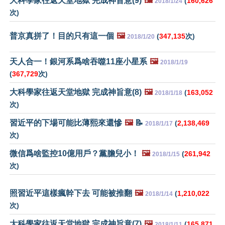
大科學家往返天堂地獄 完成神旨意(9)
🖼️
(
160,626
2018/1/24
次)
普京真拼了！目的只有這一個
🖼️
(
347,135
次)
2018/1/20
天人合一！銀河系爲啥吞噬11座小星系
🖼️
2018/1/19
(
367,729
次)
大科學家往返天堂地獄 完成神旨意(8)
🖼️
(
163,052
2018/1/18
次)
習近平的下場可能比薄熙來還慘
🖼️
📝
(
2,138,469
2018/1/17
次)
微信爲啥監控10億用戶？黨膽兒小！
🖼️
(
261,942
2018/1/15
次)
照習近平這樣瘋幹下去 可能被推翻
🖼️
(
1,210,022
2018/1/14
次)
大科學家往返天堂地獄 完成神旨意(7)
🖼️
(
165,871
2018/1/11