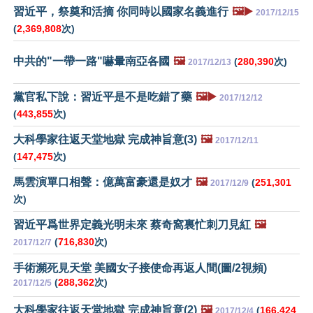
習近平，祭奠和活摘 你同時以國家名義進行
🖼️▶️
2017/12/15
(
2,369,808
次)
中共的"一帶一路"嚇暈南亞各國
🖼️
(
280,390
次)
2017/12/13
黨官私下說：習近平是不是吃錯了藥
🖼️▶️
2017/12/12
(
443,855
次)
大科學家往返天堂地獄 完成神旨意(3)
🖼️
2017/12/11
(
147,475
次)
馬雲演單口相聲：億萬富豪還是奴才
🖼️
(
251,301
2017/12/9
次)
習近平爲世界定義光明未來 蔡奇窩裏忙刺刀見紅
🖼️
(
716,830
次)
2017/12/7
手術瀕死見天堂 美國女子接使命再返人間(圖/2視頻)
(
288,362
次)
2017/12/5
大科學家往返天堂地獄 完成神旨意(2)
🖼️
(
166,424
2017/12/4