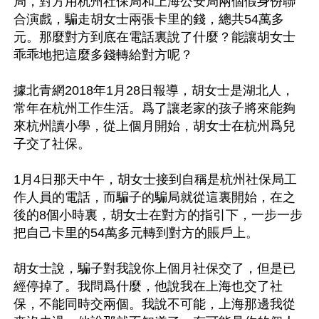
局，對方用杭州社保局和上海公安局兩個假身份聯
合演戲，騙走胡女士兩張卡里的錢，總共54萬多
元。那麼對方到底在電話裏說了什麼？能讓胡女士
乖乖地把這麼多錢轉給對方呢？

據北青網2018年1月28日報導，胡女士是湖北人，
常年在杭州工作生活。爲了讓老家的孩子將來能夠
來杭州讀小學，從上個月開始，胡女士在杭州爲兒
子交了社保。

1月4日那天中午，胡女士接到自稱是杭州社保局工
作人員的電話，而騙子的騙局就從這裏開始，在之
後的8個小時裏，胡女士在對方的指引下，一步一步
把自己卡里的54萬多元轉到對方的賬戶上。

胡女士說，騙子對我說你上個月社保交了，但是已
經停掉了。我問爲什麼，他說我在上海也交了社
保，不能同時交兩個。我說不可能，上海那邊我從