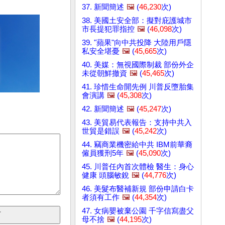
37. 新聞簡述
🖼️
(
46,230
次)
38. 美國土安全部：擬對庇護城市
市長提犯罪指控
🖼️
(
46,098
次)
39. "蘋果"向中共投降 大陸用戶隱
私安全堪憂
🖼️
(
45,665
次)
40. 美媒：無視國際制裁 部份外企
未從朝鮮撤資
🖼️
(
45,465
次)
41. 珍惜生命開先例 川普反墮胎集
會演講
🖼️
(
45,308
次)
42. 新聞簡述
🖼️
(
45,247
次)
43. 美貿易代表報告：支持中共入
世貿是錯誤
🖼️
(
45,242
次)
44. 竊商業機密給中共 IBM前華裔
僱員獲刑5年
🖼️
(
45,090
次)
45. 川普任內首次體檢 醫生：身心
健康 頭腦敏銳
🖼️
(
44,776
次)
46. 美髮布醫補新規 部份申請白卡
者須有工作
🖼️
(
44,354
次)
47. 女病嬰被棄公園 千字信寫盡父
母不捨
🖼️
(
44,195
次)