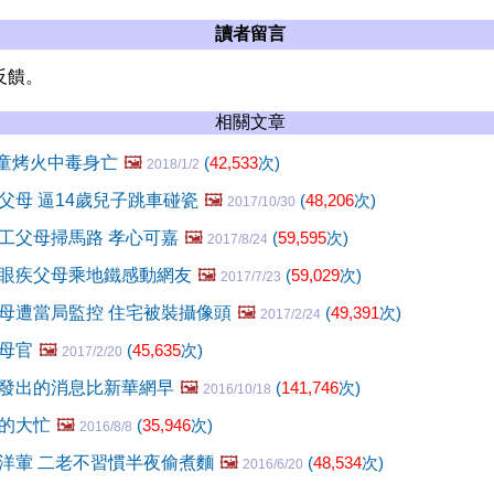
讀者留言
反饋。
相關文章
男童烤火中毒身亡
🖼️
(
42,533
次)
2018/1/2
父母 逼14歲兒子跳車碰瓷
🖼️
(
48,206
次)
2017/10/30
工父母掃馬路 孝心可嘉
🖼️
(
59,595
次)
2017/8/24
眼疾父母乘地鐵感動網友
🖼️
(
59,029
次)
2017/7/23
母遭當局監控 住宅被裝攝像頭
🖼️
(
49,391
次)
2017/2/24
母官
🖼️
(
45,635
次)
2017/2/20
發出的消息比新華網早
🖼️
(
141,746
次)
2016/10/18
的大忙
🖼️
(
35,946
次)
2016/8/8
洋葷 二老不習慣半夜偷煮麵
🖼️
(
48,534
次)
2016/6/20