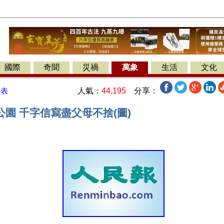
國際
奇聞
災禍
萬象
生活
文化
人氣：
44,195
分享：
發表
園 千字信寫盡父母不捨(圖)