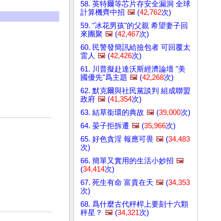
58. 英特爾等芯片存安全漏洞 全球
計算機齊中招
🖼️
(
42,762
次)
59. "冰花男孩"的父親 希望妻子回
來團聚
🖼️
(
42,467
次)
60. 民警發簡訊給撿包者 可回覆太
雷人
🖼️
(
42,426
次)
61. 川普擬赴達沃斯經濟論壇 "美
國優先"爲主題
🖼️
(
42,268
次)
62. 默克爾與社民黨談判 組成聯盟
政府
🖼️
(
41,354
次)
63. 結草銜環的典故
🖼️
(
39,000
次)
64. 晏子拒拆遷
🖼️
(
35,966
次)
65. 好色貪淫 報應可畏
🖼️
(
34,483
次)
66. 簡單又實用的生活小妙招
🖼️
(
34,414
次)
67. 死生有命 富貴在天
🖼️
(
34,353
次)
68. 爲什麼古代秤桿上要刻十六顆
秤星？
🖼️
(
34,321
次)