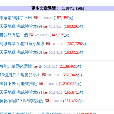
更多文章導讀：
2018年1月26日
學家驚到掉了下巴
🖼️
(
157,159
次)
2018/1/27
堂地獄 完成神旨意(9)
🖼️
(
160,626
次)
2018/1/24
目的只有這一個
🖼️
(
347,135
次)
2018/1/20
河系爲啥吞噬11座小星系
🖼️
(
367,729
次)
2018/1/19
堂地獄 完成神旨意(8)
🖼️
(
163,052
次)
2018/1/18
可能比薄熙來還慘
🖼️
📝
(
2,138,469
次)
2018/1/17
10億用戶？黨膽兒小！
🖼️
(
261,942
次)
2018/1/15
瘋幹下去 可能被推翻
🖼️
(
1,210,022
次)
2018/1/14
堂地獄 完成神旨意(7)
🖼️
(
165,871
次)
2018/1/11
神祕"絲線"？科學家說的
🖼️
(
357,492
次)
2018/1/9