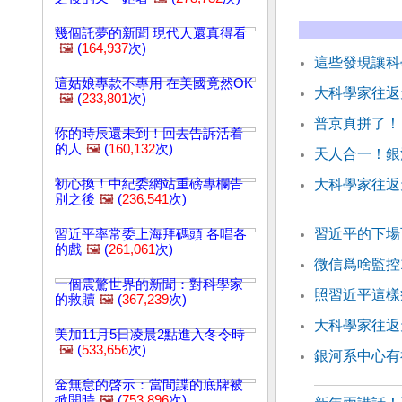
幾個託夢的新聞 現代人還真得看
🖼️
(
164,937
次)
這些發現讓科
這姑娘專款不專用 在美國竟然OK
大科學家往返天
🖼️
(
233,801
次)
普京真拼了！
你的時辰還未到！回去告訴活着
的人
🖼️
(
160,132
次)
天人合一！銀
初心換！中紀委網站重磅專欄告
大科學家往返天
別之後
🖼️
(
236,541
次)
習近平的下場
習近平率常委上海拜碼頭 各唱各
的戲
🖼️
(
261,061
次)
微信爲啥監控
一個震驚世界的新聞：對科學家
照習近平這樣
的救贖
🖼️
(
367,239
次)
大科學家往返天
美加11月5日凌晨2點進入冬令時
🖼️
(
533,656
次)
銀河系中心有
金無怠的啓示：當間諜的底牌被
掀開時
🖼️
(
753,896
次)