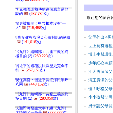
李克強否認熱傳的這個感言是他
說的
🖼️
(
687,784
次)
歡迎您的留言
歷史被揭開！中共根本沒有"一
大"
🖼️
(
715,458
次)
父母外出 4
6歲女孩與流浪犬心靈對話的祕訣
🖼️
(
141,018
次)
世上竟有這種
《九評》編輯部：共產主義的終
博士生幫環衛
極目的 (2) (
260,223
次)
少年細心照顧
習近平的這種說法與歷史完全不
符
🖼️
(
257,151
次)
江天勇律師父
現任高官：習近平與江澤民半斤
清正廉潔的父
八兩
🖼️
(
448,162
次)
怪！呼格父母
《九評》編輯部：共產主義的終
小小孩幫父母
極目的 (1)
🖼️
(
289,050
次)
男子請父母開
人類即將發生大事！繼《九評》
之後的又一鉅著
🖼️
(
278,732
次)