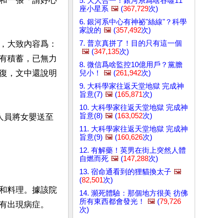
和一張「請好心
5. 天人合一！銀河系爲啥吞噬11
座小星系
🖼️
(
367,729
次)
6. 銀河系中心有神祕"絲線"？科學
家說的
🖼️
(
357,492
次)
7. 普京真拼了！目的只有這一個
，大致內容爲：
🖼️
(
347,135
次)
有積蓄，已無力
8. 微信爲啥監控10億用戶？黨膽
復，文中還說明
兒小！
🖼️
(
261,942
次)
9. 大科學家往返天堂地獄 完成神
旨意(7)
🖼️
(
165,871
次)
10. 大科學家往返天堂地獄 完成神
旨意(8)
🖼️
(
163,052
次)
人員將女嬰送至
11. 大科學家往返天堂地獄 完成神
旨意(9)
🖼️
(
160,626
次)
12. 有解藥！英男在街上突然人體
自燃而死
🖼️
(
147,288
次)
13. 宿命通看到的狸貓換太子
🖼️
(
82,501
次)
和料理。據該院
14. 瀕死體驗：那個地方很美 彷佛
所有東西都會發光！
🖼️
(
79,726
有出現病症。

次)