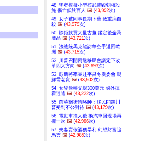
48. 學者模擬小型核武摧毀朝核設
施 傷亡低於百人
🖼️
(
43,992
次)
49. 女子被同事長期下藥 致重病自
殺
🖼️
(
43,979
次)
50. 賒鉅款買大量古董 鑑定後全爲
膺品
🖼️
(
43,721
次)
51. 法總統馬克龍訪華空手返回歐
洲
🖼️
(
43,715
次)
52. 川普召開兩黨移民會議定下改
革四大方向
🖼️
(
43,693
次)
53. 彭斯將率團赴平昌冬奧委會 朝
鮮需老實
🖼️
(
43,502
次)
54. 女兒偷轉父親300萬元 國外揮
霍逍遙
🖼️
(
43,222
次)
55. 前華爾街策略師：移民問題川
普受到不公對待
🖼️
(
43,179
次)
56. 電動車撞人後 換汽車回現場再
撞一次
🖼️
(
42,986
次)
57. 夫妻賣假酒獲暴利 幻想財富追
馬雲
🖼️
(
42,985
次)