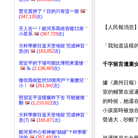
普京真拼了！目的只有這一個
🖼️
(
347,135
次)
【人民報消息
天人合一！銀河系爲啥吞噬11座
小星系
🖼️
(
367,729
次)
「我知道這樣
大科學家往返天堂地獄 完成神旨
意(8)
🖼️
(
163,052
次)
習近平的下場可能比薄熙來還慘
千字留言遺棄
🖼️
📝 (
2,138,469
次)
微信爲啥監控10億用戶？黨膽兒
據《廣州日報》
小！
🖼️
(
261,942
次)
室的輔警在巡
照習近平這樣瘋幹下去 可能被推
的時候，她還
翻
🖼️
(
1,210,022
次)
小孩當時被放
大科學家往返天堂地獄 完成神旨
聲過大，吵醒了
意(7)
🖼️
(
165,871
次)
銀河系中心有神祕"絲線"？科學家
說的
🖼️
(
357,492
次)