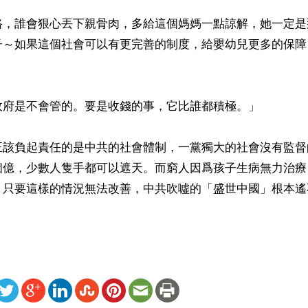
路，誰會狠心丟下親骨肉，多給這個媽媽一點諒解，她一定是
子～如果這個社會可以有更完善的制度，給嬰幼兒更多的保障
政府是不會管的。要是收錢的事，它比誰都積極。」

正該負起責任的是中共的社會體制，一黨獨大的社會沒有監督
個億，少數人隻手都可以遮天。而窮人因爲孩子生病無力治療
。只要這樣的情況無法改善，中共吹噓的「盛世中國」根本遙
ww.renminbao.com/rmb/articles/2018/1/26/66793b.html