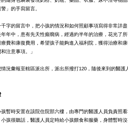
嬰的隨身包裹裏發現奶粉、奶瓶、藥品、衣服、尿不溼等物品
警」的手寫留言。

一千字的留言中，把小孩的情況和如何照顧事項寫得非常詳盡
去年年中，患有先天性癲癇病，經過約半年的治療，花光了所
醫療費和康復費用，希望孩子能夠進入福利院，獲得治療和康
和注意事項。」

情況彙報至轄區派出所，派出所撥打120，隨後來到的醫護
費
小孩暫時安置在該院住院部六樓，由專門的醫護人員負責照看
，小孩很聽話，醫護人員定時給小孩餵食和服藥，身體暫時沒