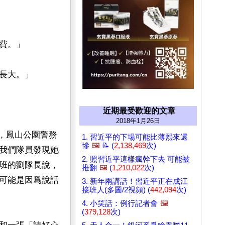
。」

大。」

近期最受歡迎的文章
2018年1月26日
多，鳳山公園警務
1. 習近平的下場可能比薄熙來還
慘
🖼️
📝 (
2,138,469
次)
我們隊員發現她
2. 照習近平這樣瘋幹下去 可能被
班的劉隊長說，
推翻
🖼️
(
1,210,022
次)
可能是因爲說話
3. 新年兩講話！習近平正在成江
接班人(多圖/2視頻) (
442,094
次)
4. 小笑話：例行記者會
🖼️
(
379,128
次)