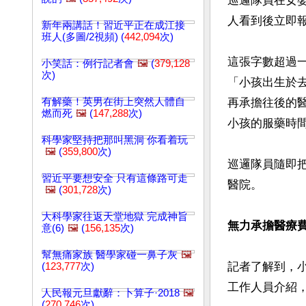
巡邏隊員在女
人看到後立即報
新年兩講話！習近平正在成江接
班人(多圖/2視頻) (
442,094
次)
這張字數超過
小笑話：例行記者會
🖼️
(
379,128
次)
「小孩出生於
有解藥！英男在街上突然人體自
再承擔往後的
燃而死
🖼️
(
147,288
次)
小孩的服藥時間
科學家堅持把那叫黑洞 你看着玩
🖼️
(
359,800
次)
巡邏隊員隨即把
習近平要想安全 只有這條路可走
醫院。

🖼️
(
301,728
次)
大科學家往返天堂地獄 完成神旨
無力承擔醫療
意(6)
🖼️
(
156,135
次)
幫無痛家族 醫學家碰一鼻子灰
🖼️
記者了解到，
(
123,777
次)
工作人員介紹
人民報元旦獻辭：卜算子·2018
🖼️
(
270,746
次)