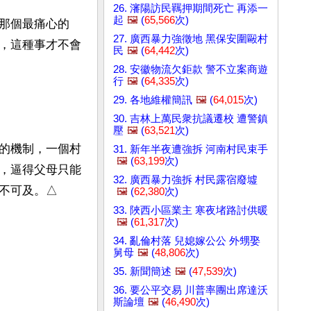
26. 瀋陽訪民羈押期間死亡 再添一
起
🖼️
(
65,566
次)
那個最痛心的
27. 廣西暴力強徵地 黑保安圍毆村
，這種事才不會
民
🖼️
(
64,442
次)
28. 安徽物流欠鉅款 警不立案商遊
行
🖼️
(
64,335
次)
29. 各地維權簡訊
🖼️
(
64,015
次)
30. 吉林上萬民衆抗議遷校 遭警鎮
壓
🖼️
(
63,521
次)
的機制，一個村
31. 新年半夜遭強拆 河南村民束手
🖼️
(
63,199
次)
，逼得父母只能
32. 廣西暴力強拆 村民露宿廢墟
不可及。△
🖼️
(
62,380
次)
33. 陜西小區業主 寒夜堵路討供暖
🖼️
(
61,317
次)
34. 亂倫村落 兒媳嫁公公 外甥娶
舅母
🖼️
(
48,806
次)
35. 新聞簡述
🖼️
(
47,539
次)
36. 要公平交易 川普率團出席達沃
斯論壇
🖼️
(
46,490
次)