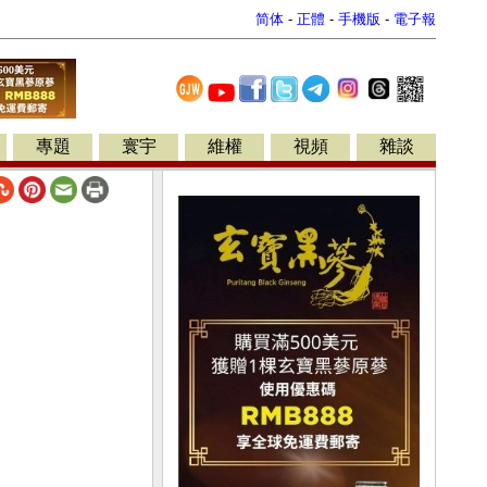
简体
-
正體
-
手機版
-
電子報
專題
寰宇
維權
視頻
雜談