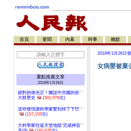
首頁
要聞
內幕
時事
幽默
2018年1月26日
女病嬰被棄公
重點推薦文章
2018年1月26日
絕對的偉光正！圖說中共國的折
大餅歷史
🖼️
(
301,978
次)
這些發現讓科學家驚到掉了下巴
🖼️
(
157,159
次)
大科學家往返天堂地獄 完成神旨
意(9)
🖼️
(
160,626
次)