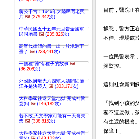
目前，醫院正在
蔣公千古！1946年大陸民選老照
片
🖼️
(
279,342
次)
據悉，警方正
中華民國五十五年元旦告全國軍
民同胞書
🖼️
(
239,826
次)
不佳、現場處於
高智晟律師的書一出，於泓源下
臺了
🖼️
(
238,441
次)
一位民警表示
一個種"德"有種子的故事
🖼️
頻監控。

(
86,209
次)
外國政府曝光六四駭人聽聞細節
這則社會新聞觸
江亦是決策人
🖼️
(
303,171
次)
大科學家往返天堂地獄 完成神旨
「找到小孩的
意(5)
🖼️
(
146,182
次)
妻不這麼做，
若不改,天文學家可能有一天會失
業
🖼️
(
338,815
次)
有生還的機會
保障！」

大科學家往返天堂地獄 完成神旨
意(4)
🖼️
(
143,103
次)