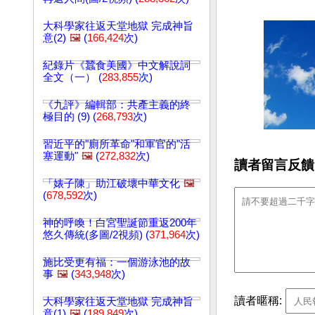
大科學家往返天堂地獄 完成神旨
意(2)
🖼️
(
166,424
次)
紀錄片《蠶食美國》中文解說詞
全文（一） (
283,855
次)
《九評》編輯部：共產主義的終
極目的 (9) (
268,793
次)
習近平的"廁所革命"和軍官的"活
塞運動"
🖼️
(
272,832
次)
讀者留言反饋
「婊子陳」助江破壞中華文化
🖼️
(
678,592
次)
神的呼喚！白宮聖誕節重返200年
悠久傳統(多圖/2視頻) (
371,964
次)
施比受更有福：一個游泳池的故
事
🖼️
(
343,948
次)
讀者暱稱:
大科學家往返天堂地獄 完成神旨
意(1)
🖼️
(
189,849
次)