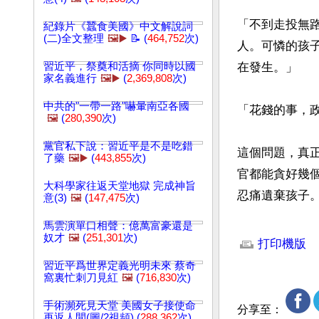
「不到走投無
紀錄片《蠶食美國》中文解說詞
(二)全文整理
🖼️▶️
📝 (
464,752
次)
人。可憐的孩
習近平，祭奠和活摘 你同時以國
在發生。」

家名義進行
🖼️▶️
(
2,369,808
次)
中共的"一帶一路"嚇暈南亞各國
「花錢的事，
🖼️
(
280,390
次)
黨官私下說：習近平是不是吃錯
這個問題，真
了藥
🖼️▶️
(
443,855
次)
官都能貪好幾
大科學家往返天堂地獄 完成神旨
忍痛遺棄孩子
意(3)
🖼️
(
147,475
次)
文章網址: http://w
馬雲演單口相聲：億萬富豪還是
奴才
🖼️
(
251,301
次)
打印機版
習近平爲世界定義光明未來 蔡奇
窩裏忙刺刀見紅
🖼️
(
716,830
次)
手術瀕死見天堂 美國女子接使命
分享至：
再返人間(圖/2視頻) (
288,362
次)