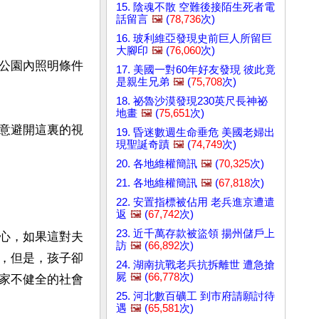
15. 陰魂不散 空難後接陌生死者電
話留言
🖼️
(
78,736
次)
16. 玻利維亞發現史前巨人所留巨
大腳印
🖼️
(
76,060
次)
公園內照明條件
17. 美國一對60年好友發現 彼此竟
是親生兄弟
🖼️
(
75,708
次)
18. 祕魯沙漠發現230英尺長神祕
地畫
🖼️
(
75,651
次)
意避開這裏的視
19. 昏迷數週生命垂危 美國老婦出
現聖誕奇蹟
🖼️
(
74,749
次)
20. 各地維權簡訊
🖼️
(
70,325
次)
21. 各地維權簡訊
🖼️
(
67,818
次)
22. 安置指標被佔用 老兵進京遭遣
返
🖼️
(
67,742
次)
23. 近千萬存款被盜領 揚州儲戶上
心，如果這對夫
訪
🖼️
(
66,892
次)
，但是，孩子卻
24. 湖南抗戰老兵抗拆離世 遭急搶
屍
🖼️
(
66,778
次)
家不健全的社會
25. 河北數百礦工 到市府請願討待
遇
🖼️
(
65,581
次)