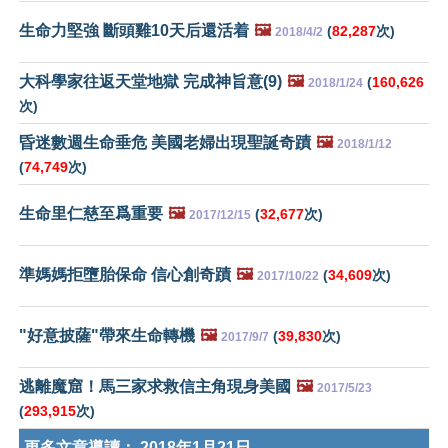
生命力堅強 斷頭雞10天后還活着
🖼️
(
82,287
次)
2018/4/2
大科學家往返天堂地獄 完成神旨意(9)
🖼️
(
160,626
2018/1/24
次)
昏迷數週生命垂危 美國老婦出現聖誕奇蹟
🖼️
2018/1/12
(
74,749
次)
生命里仁慈至爲重要
🖼️
(
32,677
次)
2017/12/15
準媽媽拒墮胎保命 信心創奇蹟
🖼️
(
34,609
次)
2017/10/22
"好意披薩"帶來生命轉機
🖼️
(
39,830
次)
2017/9/7
逃離魔窟！馬三家求救信主角現身美國
🖼️
2017/5/23
(
293,915
次)
更多文章導讀：
2018年1月21日