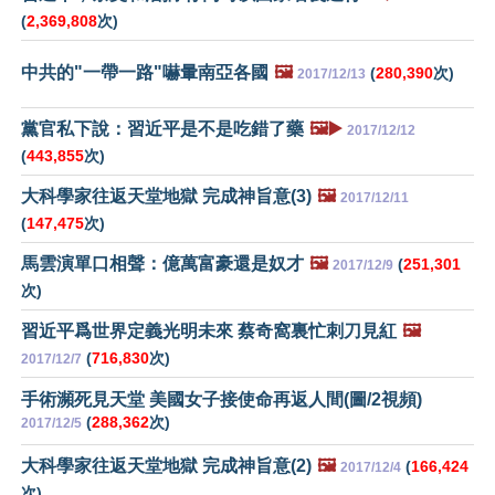
(
2,369,808
次)
中共的"一帶一路"嚇暈南亞各國
🖼️
(
280,390
次)
2017/12/13
黨官私下說：習近平是不是吃錯了藥
🖼️▶️
2017/12/12
(
443,855
次)
大科學家往返天堂地獄 完成神旨意(3)
🖼️
2017/12/11
(
147,475
次)
馬雲演單口相聲：億萬富豪還是奴才
🖼️
(
251,301
2017/12/9
次)
習近平爲世界定義光明未來 蔡奇窩裏忙刺刀見紅
🖼️
(
716,830
次)
2017/12/7
手術瀕死見天堂 美國女子接使命再返人間(圖/2視頻)
(
288,362
次)
2017/12/5
大科學家往返天堂地獄 完成神旨意(2)
🖼️
(
166,424
2017/12/4
次)