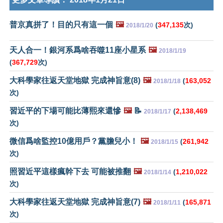
普京真拼了！目的只有這一個
🖼️
(
347,135
次)
2018/1/20
天人合一！銀河系爲啥吞噬11座小星系
🖼️
2018/1/19
(
367,729
次)
大科學家往返天堂地獄 完成神旨意(8)
🖼️
(
163,052
2018/1/18
次)
習近平的下場可能比薄熙來還慘
🖼️
📝
(
2,138,469
2018/1/17
次)
微信爲啥監控10億用戶？黨膽兒小！
🖼️
(
261,942
2018/1/15
次)
照習近平這樣瘋幹下去 可能被推翻
🖼️
(
1,210,022
2018/1/14
次)
大科學家往返天堂地獄 完成神旨意(7)
🖼️
(
165,871
2018/1/11
次)