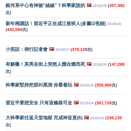
銀河系中心有神祕"絲線"？科學家說的
🖼️
(
357,492
2018/1/9
次)
新年兩講話！習近平正在成江接班人(多圖/2視頻)
2018/1/8
(
442,094
次)
小笑話：例行記者會
🖼️
(
379,128
次)
2018/1/7
有解藥！英男在街上突然人體自燃而死
🖼️
(
147,288
2018/1/6
次)
科學家堅持把那叫黑洞 你看着玩
🖼️
(
359,800
次)
2018/1/5
習近平要想安全 只有這條路可走
🖼️
(
301,728
次)
2018/1/4
大科學家往返天堂地獄 完成神旨意(6)
🖼️
(
156,135
2018/1/3
次)