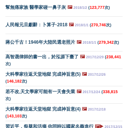
幫無痛家族 醫學家碰一鼻子灰
🖼️
(
123,777
次)
2018/1/2
人民報元旦獻辭：卜算子·2018
🖼️
(
270,746
次)
2018/1/1
蔣公千古！1946年大陸民選老照片
🖼️
(
279,342
次)
2018/1/1
高智晟律師的書一出，於泓源下臺了
🖼️
(
238,441
2017/12/29
次)
大科學家往返天堂地獄 完成神旨意(5)
🖼️
2017/12/26
(
146,182
次)
若不改,天文學家可能有一天會失業
🖼️
(
338,815
2017/12/24
次)
大科學家往返天堂地獄 完成神旨意(4)
🖼️
2017/12/18
(
143,103
次)
習近平，祭奠和活摘 你同時以國家名義進行
🖼️▶️
2017/12/15