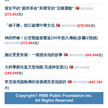
習近平的"廁所革命"和軍官的"活塞運動"
🖼️
2017/12/1
(
272,832
次)
「婊子陳」助江破壞中華文化
🖼️
(
678,592
次)
2017/11/30
神的呼喚！白宮聖誕節重返200年悠久傳統(多圖/2視頻)
(
371,964
次)
2017/11/29
施比受更有福：一個游泳池的故事
🖼️
(
343,948
次)
2017/11/27
大科學家往返天堂地獄 完成神旨意(1)
🖼️
2017/11/26
(
189,849
次)
李克強否認熱傳的這個感言是他說的
🖼️
(
687,784
2017/11/25
次)
Copyright© RMB Public Foundation Inc.
All Rights Reserved