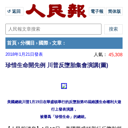
↺ 返回 
電子報
简体版
首頁
分欄目
國際
文章
›
›
›
：
2018年1月21日
發表
人氣：
45,308
珍惜生命開先例 川普反墮胎集會演講(圖)
美國總統川普1月19日在華盛頓舉行的反墮胎第45屆維護生命權利大遊
行上發表演講，
