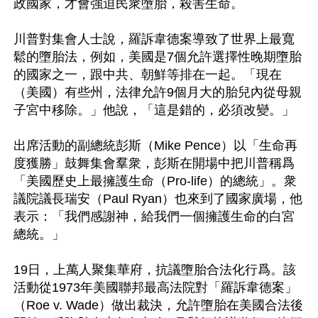
政國家，才會強迫民衆墮胎，殺害生命。

川普對集會人士說，羅訴韋德案導致了世界上最寬
鬆的墮胎法，例如，美國是7個允許選擇性晚期墮胎
的國家之一，跟中共、朝鮮等排在一起。「現在
（美國）有些州，法律允許9個月大的胎兒內從母親
子宮中移除。」他說，「這是錯的，必須改變。」

出席活動的副總統彭斯（Mike Pence）以「生命再
度獲勝」鼓舞集會羣衆，彭斯在開場中把川普稱爲
「美國歷史上最擁護生命（Pro-life）的總統」。衆
議院議長瑞安（Paul Ryan）也來到了國家廣場，他
表示：「我們感謝神，給我們一個擁護生命的白宮
總統。」

19日，上萬人聚集華府，抗議墮胎合法化行爲。該
活動從1973年美國聯邦最高法院對「羅訴韋德案」
（Roe v. Wade）做出裁決，允許墮胎在美國合法後