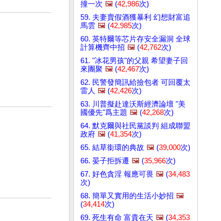
撞一次
🖼️
(
42,986
次)
59. 夫妻賣假酒獲暴利 幻想財富追
馬雲
🖼️
(
42,985
次)
60. 英特爾等芯片存安全漏洞 全球
計算機齊中招
🖼️
(
42,762
次)
61. "冰花男孩"的父親 希望妻子回
來團聚
🖼️
(
42,467
次)
62. 民警發簡訊給撿包者 可回覆太
雷人
🖼️
(
42,426
次)
63. 川普擬赴達沃斯經濟論壇 "美
國優先"爲主題
🖼️
(
42,268
次)
64. 默克爾與社民黨談判 組成聯盟
政府
🖼️
(
41,354
次)
65. 結草銜環的典故
🖼️
(
39,000
次)
66. 晏子拒拆遷
🖼️
(
35,966
次)
67. 好色貪淫 報應可畏
🖼️
(
34,483
次)
68. 簡單又實用的生活小妙招
🖼️
(
34,414
次)
69. 死生有命 富貴在天
🖼️
(
34,353