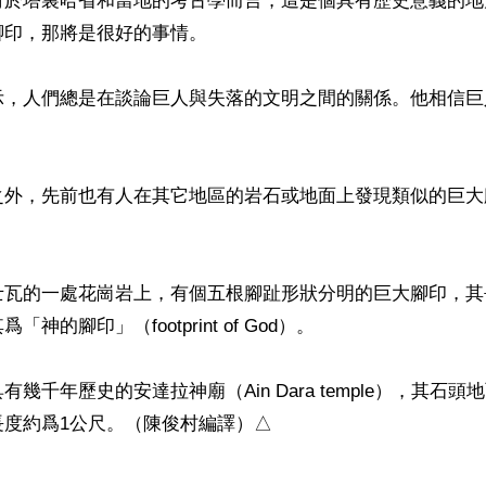
對於塔裏哈省和當地的考古學而言，這是個具有歷史意義的地
印，那將是很好的事情。

示，人們總是在談論巨人與失落的文明之間的關係。他相信巨


之外，先前也有人在其它地區的岩石或地面上發現類似的巨大


瓦的一處花崗岩上，有個五根腳趾形狀分明的巨大腳印，其長
神的腳印」（footprint of God）。

幾千年歷史的安達拉神廟（Ain Dara temple），其石頭
長度約爲1公尺。（陳俊村編譯）△
ww.renminbao.com/rmb/articles/2018/1/24/66796b.html