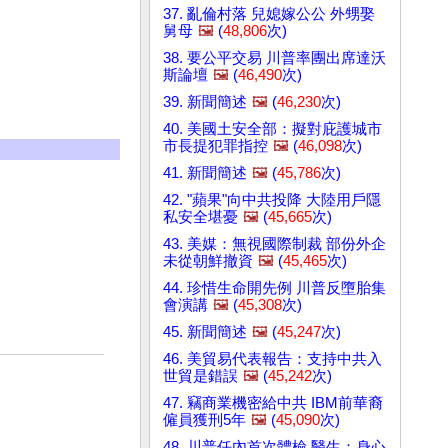
37. 亂倫村落 兒媳嫁公公 外甥娶
舅母
🖼️
(
48,806
次)
38. 要公平交易 川普率團出席達沃
斯論壇
🖼️
(
46,490
次)
39. 新聞簡述
🖼️
(
46,230
次)
40. 美國土安全部：擬對庇護城市
市長提犯罪指控
🖼️
(
46,098
次)
41. 新聞簡述
🖼️
(
45,786
次)
42. "蘋果"向中共投降 大陸用戶隱
私安全堪憂
🖼️
(
45,665
次)
43. 美媒：無視國際制裁 部份外企
未從朝鮮撤資
🖼️
(
45,465
次)
44. 珍惜生命開先例 川普反墮胎集
會演講
🖼️
(
45,308
次)
45. 新聞簡述
🖼️
(
45,247
次)
46. 美貿易代表報告：支持中共入
世貿是錯誤
🖼️
(
45,242
次)
47. 竊商業機密給中共 IBM前華裔
僱員獲刑5年
🖼️
(
45,090
次)
48. 川普任內首次體檢 醫生：身心