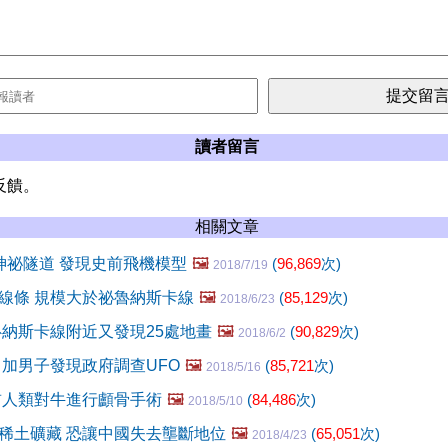
讀者留言
反饋。
相關文章
神祕隧道 發現史前飛機模型
🖼️
(
96,869
次)
2018/7/19
線條 規模大於祕魯納斯卡線
🖼️
(
85,129
次)
2018/6/23
魯納斯卡線附近又發現25處地畫
🖼️
(
90,829
次)
2018/6/2
 加男子發現政府調查UFO
🖼️
(
85,721
次)
2018/5/16
前人類對牛進行顱骨手術
🖼️
(
84,486
次)
2018/5/10
稀土礦藏 恐讓中國失去壟斷地位
🖼️
(
65,051
次)
2018/4/23