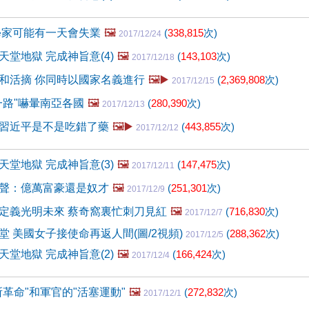
學家可能有一天會失業
🖼️
(
338,815
次)
2017/12/24
堂地獄 完成神旨意(4)
🖼️
(
143,103
次)
2017/12/18
和活摘 你同時以國家名義進行
🖼️▶️
(
2,369,808
次)
2017/12/15
一路"嚇暈南亞各國
🖼️
(
280,390
次)
2017/12/13
習近平是不是吃錯了藥
🖼️▶️
(
443,855
次)
2017/12/12
堂地獄 完成神旨意(3)
🖼️
(
147,475
次)
2017/12/11
聲：億萬富豪還是奴才
🖼️
(
251,301
次)
2017/12/9
定義光明未來 蔡奇窩裏忙刺刀見紅
🖼️
(
716,830
次)
2017/12/7
堂 美國女子接使命再返人間(圖/2視頻)
(
288,362
次)
2017/12/5
堂地獄 完成神旨意(2)
🖼️
(
166,424
次)
2017/12/4
革命"和軍官的"活塞運動"
🖼️
(
272,832
次)
2017/12/1