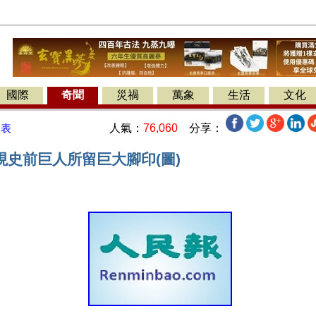
國際
奇聞
災禍
萬象
生活
文化
人氣：
76,060
分享：
發表
現史前巨人所留巨大腳印(圖)