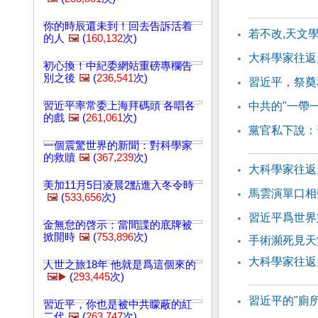
你的時辰還未到！回去告訴活着
若不改,天文
的人
🖼️
(
160,132
次)
大科學家往返天
初心換！中紀委網站重磅專欄告
別之後
🖼️
(
236,541
次)
習近平，祭奠
習近平率常委上海拜碼頭 各唱各
中共的"一帶
的戲
🖼️
(
261,061
次)
黨官私下說：
一個震驚世界的新聞：對科學家
的救贖
🖼️
(
367,239
次)
大科學家往返天
美加11月5日凌晨2點進入冬令時
馬雲演單口相
🖼️
(
533,656
次)
習近平爲世界
金無怠的啓示：當間諜的底牌被
掀開時
🖼️
(
753,896
次)
手術瀕死見天
大科學家往返天
人世之旅18年 他就是爲這個來的
🖼️▶️
(
293,445
次)
習近平的"廁所
習近平，你也是被中共矇蔽的紅
二代
🖼️
(
263,747
次)