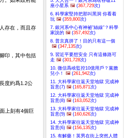
方。如果政府能
5. 天人合一！銀河系爲啥吞噬11
座小星系
🖼️
(
367,729
次)
6. 科學家堅持把那叫黑洞 你看着
玩
🖼️
(
359,800
次)
7. 銀河系中心有神祕"絲線"？科學
人存在，而且存
家說的
🖼️
(
357,492
次)
8. 普京真拼了！目的只有這一個
🖼️
(
347,135
次)
9. 習近平要想安全 只有這條路可
腳印，其中包括
走
🖼️
(
301,728
次)
10. 微信爲啥監控10億用戶？黨膽
兒小！
🖼️
(
261,942
次)
11. 大科學家往返天堂地獄 完成神
度約爲1.2公
旨意(7)
🖼️
(
165,871
次)
12. 大科學家往返天堂地獄 完成神
旨意(8)
🖼️
(
163,052
次)
13. 大科學家往返天堂地獄 完成神
地面上刻有4個巨
旨意(9)
🖼️
(
160,626
次)
14. 大科學家往返天堂地獄 完成神
旨意(6)
🖼️
(
156,135
次)
15. 有解藥！英男在街上突然人體