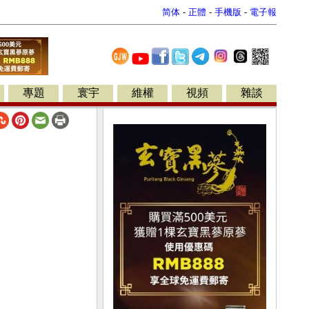
简体
-
正體
-
手機版
-
電子報
專題
寰宇
維權
視頻
雜談