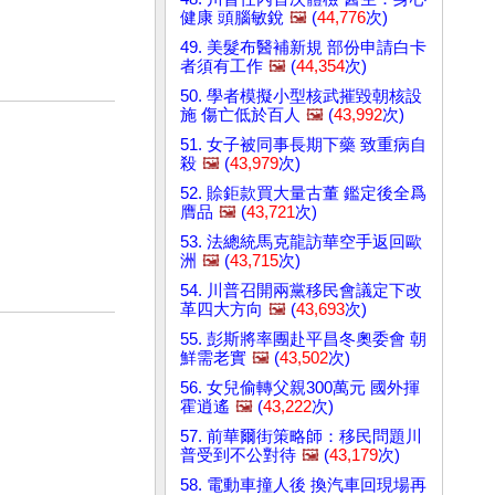
健康 頭腦敏銳
🖼️
(
44,776
次)
49. 美髮布醫補新規 部份申請白卡
者須有工作
🖼️
(
44,354
次)
50. 學者模擬小型核武摧毀朝核設
施 傷亡低於百人
🖼️
(
43,992
次)
51. 女子被同事長期下藥 致重病自
殺
🖼️
(
43,979
次)
52. 賒鉅款買大量古董 鑑定後全爲
膺品
🖼️
(
43,721
次)
53. 法總統馬克龍訪華空手返回歐
洲
🖼️
(
43,715
次)
54. 川普召開兩黨移民會議定下改
革四大方向
🖼️
(
43,693
次)
55. 彭斯將率團赴平昌冬奧委會 朝
鮮需老實
🖼️
(
43,502
次)
56. 女兒偷轉父親300萬元 國外揮
霍逍遙
🖼️
(
43,222
次)
57. 前華爾街策略師：移民問題川
普受到不公對待
🖼️
(
43,179
次)
58. 電動車撞人後 換汽車回現場再