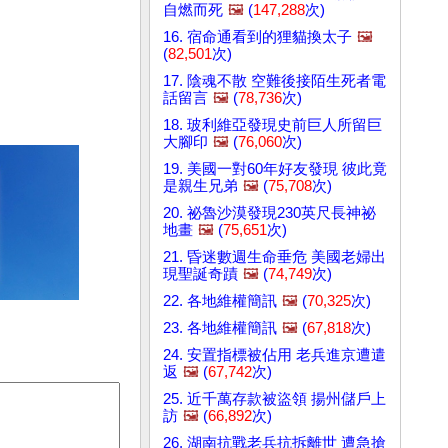
自燃而死
🖼️
(
147,288
次)
16. 宿命通看到的狸貓換太子
🖼️
(
82,501
次)
17. 陰魂不散 空難後接陌生死者電
話留言
🖼️
(
78,736
次)
18. 玻利維亞發現史前巨人所留巨
大腳印
🖼️
(
76,060
次)
19. 美國一對60年好友發現 彼此竟
是親生兄弟
🖼️
(
75,708
次)
20. 祕魯沙漠發現230英尺長神祕
地畫
🖼️
(
75,651
次)
21. 昏迷數週生命垂危 美國老婦出
現聖誕奇蹟
🖼️
(
74,749
次)
22. 各地維權簡訊
🖼️
(
70,325
次)
23. 各地維權簡訊
🖼️
(
67,818
次)
24. 安置指標被佔用 老兵進京遭遣
返
🖼️
(
67,742
次)
25. 近千萬存款被盜領 揚州儲戶上
訪
🖼️
(
66,892
次)
26. 湖南抗戰老兵抗拆離世 遭急搶