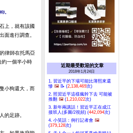
石上，就有該國
出面進行調查。

ez）的律師在托馬亞
哈約一個半小時
近期最受歡迎的文章
2018年1月24日
1. 習近平的下場可能比薄熙來還
慘
🖼️
📝 (
2,138,469
次)
隻小狗還大，而
2. 照習近平這樣瘋幹下去 可能被
推翻
🖼️
(
1,210,022
次)
3. 新年兩講話！習近平正在成江
接班人(多圖/2視頻) (
442,094
次)
人的足跡。

4. 小笑話：例行記者會
🖼️
(
379,128
次)