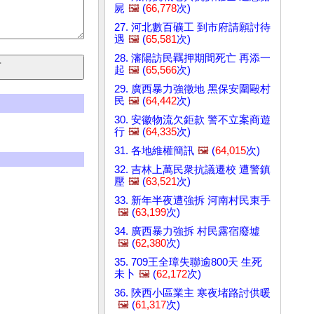
屍
🖼️
(
66,778
次)
27. 河北數百礦工 到市府請願討待
遇
🖼️
(
65,581
次)
28. 瀋陽訪民羈押期間死亡 再添一
起
🖼️
(
65,566
次)
29. 廣西暴力強徵地 黑保安圍毆村
民
🖼️
(
64,442
次)
30. 安徽物流欠鉅款 警不立案商遊
行
🖼️
(
64,335
次)
31. 各地維權簡訊
🖼️
(
64,015
次)
32. 吉林上萬民衆抗議遷校 遭警鎮
壓
🖼️
(
63,521
次)
33. 新年半夜遭強拆 河南村民束手
🖼️
(
63,199
次)
34. 廣西暴力強拆 村民露宿廢墟
🖼️
(
62,380
次)
35. 709王全璋失聯逾800天 生死
未卜
🖼️
(
62,172
次)
36. 陜西小區業主 寒夜堵路討供暖
🖼️
(
61,317
次)