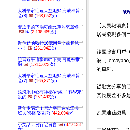
大科學家往返天堂地獄 完成神旨
意(8)
🖼️
(
163,052
次)
【人民報消息
習近平的下場可能比薄熙來還慘
🖼️
📝 (
2,138,469
次)
居民發現多個
微信爲啥監控10億用戶？黨膽兒
小！
🖼️
(
261,942
次)
該國臉書用戶Om
照習近平這樣瘋幹下去 可能被推
波（Tomay
翻
🖼️
(
1,210,022
次)
的車程。

大科學家往返天堂地獄 完成神旨
意(7)
🖼️
(
165,871
次)
從貼文分享的
銀河系中心有神祕"絲線"？科學家
其長度差不多是
說的
🖼️
(
357,492
次)
新年兩講話！習近平正在成江接
瓦爾迪茲認爲
班人(多圖/2視頻) (
442,094
次)
小笑話：例行記者會
🖼️
(
379,128
次)