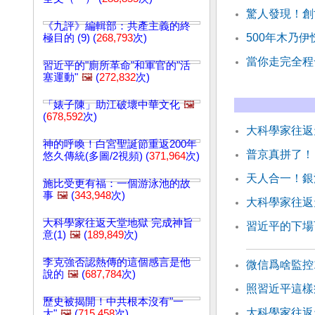
驚人發現！創
《九評》編輯部：共產主義的終
500年木乃
極目的 (9) (
268,793
次)
當你走完全程
習近平的"廁所革命"和軍官的"活
塞運動"
🖼️
(
272,832
次)
「婊子陳」助江破壞中華文化
🖼️
(
678,592
次)
大科學家往返天
神的呼喚！白宮聖誕節重返200年
普京真拼了！
悠久傳統(多圖/2視頻) (
371,964
次)
天人合一！銀
施比受更有福：一個游泳池的故
事
🖼️
(
343,948
次)
大科學家往返天
大科學家往返天堂地獄 完成神旨
習近平的下場
意(1)
🖼️
(
189,849
次)
李克強否認熱傳的這個感言是他
微信爲啥監控
說的
🖼️
(
687,784
次)
照習近平這樣
歷史被揭開！中共根本沒有"一
大科學家往返天
大"
🖼️
(
715,458
次)