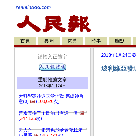
首頁
要聞
內幕
時事
幽默
2018年1月24日
玻利維亞發
重點推薦文章
2018年1月24日
大科學家往返天堂地獄 完成神旨
意(9)
🖼️
(
160,626
次)
普京真拼了！目的只有這一個
🖼️
(
347,135
次)
天人合一！銀河系爲啥吞噬11座
小星系
🖼️
(
367,729
次)