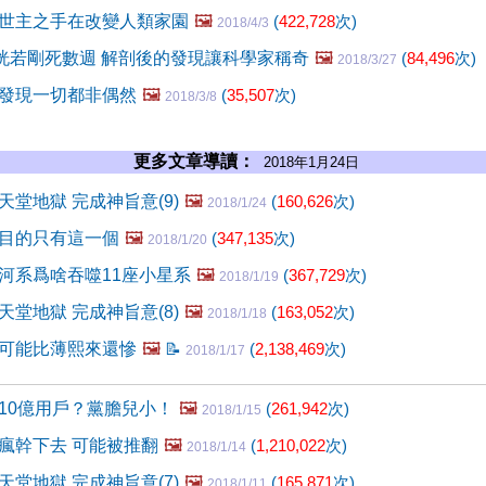
世主之手在改變人類家園
🖼️
(
422,728
次)
2018/4/3
伊恍若剛死數週 解剖後的發現讓科學家稱奇
🖼️
(
84,496
次)
2018/3/27
發現一切都非偶然
🖼️
(
35,507
次)
2018/3/8
更多文章導讀：
2018年1月24日
堂地獄 完成神旨意(9)
🖼️
(
160,626
次)
2018/1/24
目的只有這一個
🖼️
(
347,135
次)
2018/1/20
河系爲啥吞噬11座小星系
🖼️
(
367,729
次)
2018/1/19
堂地獄 完成神旨意(8)
🖼️
(
163,052
次)
2018/1/18
可能比薄熙來還慘
🖼️
📝
(
2,138,469
次)
2018/1/17
10億用戶？黨膽兒小！
🖼️
(
261,942
次)
2018/1/15
瘋幹下去 可能被推翻
🖼️
(
1,210,022
次)
2018/1/14
堂地獄 完成神旨意(7)
🖼️
(
165,871
次)
2018/1/11