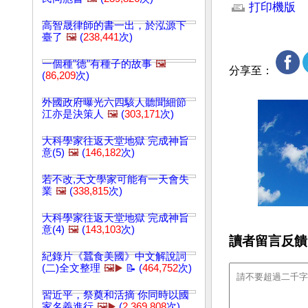
打印機版
高智晟律師的書一出，於泓源下
臺了
🖼️
(
238,441
次)
一個種"德"有種子的故事
🖼️
分享至：
(
86,209
次)
外國政府曝光六四駭人聽聞細節
江亦是決策人
🖼️
(
303,171
次)
大科學家往返天堂地獄 完成神旨
意(5)
🖼️
(
146,182
次)
若不改,天文學家可能有一天會失
業
🖼️
(
338,815
次)
大科學家往返天堂地獄 完成神旨
意(4)
🖼️
(
143,103
次)
讀者留言反饋
紀錄片《蠶食美國》中文解說詞
(二)全文整理
🖼️▶️
📝 (
464,752
次)
習近平，祭奠和活摘 你同時以國
家名義進行
🖼️▶️
(
2,369,808
次)