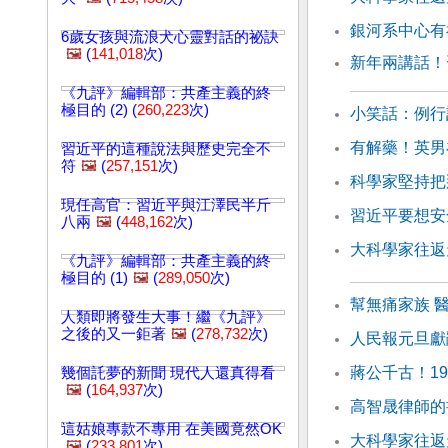
銀河系中心有
6歲女孩與流浪犬心靈對話的祕訣
🖼️
(
141,018
次)
新年兩講話！
《九評》編輯部：共產主義的終
極目的 (2) (
260,223
次)
小笑話：例行
有解藥！英男
習近平的這種說法與歷史完全不
符
🖼️
(
257,151
次)
科學家堅持把
現任高官：習近平與江澤民半斤
習近平要想安
八兩
🖼️
(
448,162
次)
大科學家往返天
《九評》編輯部：共產主義的終
極目的 (1)
🖼️
(
289,050
次)
幫無痛家族 
人類即將發生大事！繼《九評》
之後的又一鉅著
🖼️
(
278,732
次)
人民報元旦獻辭
蔣公千古！1
幾個託夢的新聞 現代人還真得看
🖼️
(
164,937
次)
高智晟律師的
這姑娘專款不專用 在美國竟然OK
大科學家往返天
🖼️
(
233,801
次)