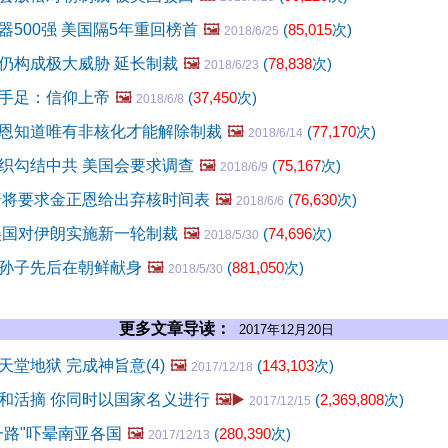
器500强 美国隔5年重回榜首
🖼️
(
85,015
次)
2018/6/25
仍构成极大威胁 延长制裁
🖼️
(
78,838
次)
2018/6/23
手足：信仰上帝
🖼️
(
37,450
次)
2018/6/8
恩知道唯有非核化才能解除制裁
🖼️
(
77,170
次)
2018/6/14
织勾结中共 美国会要求调查
🖼️
(
75,167
次)
2018/6/9
普将要求金正恩给出弃核时间表
🖼️
(
76,630
次)
2018/6/6
美国对伊朗实施新一轮制裁
🖼️
(
74,696
次)
2018/5/30
孙子先后在朝鲜献身
🖼️
(
881,050
次)
2018/5/30
更多文章导读：
2017年12月20日
堂地狱 完成神旨意(4)
🖼️
(
143,103
次)
2017/12/18
和活摘 你同时以国家名义进行
🖼️▶️
(
2,369,808
次)
2017/12/15
一路"吓晕南亚各国
🖼️
(
280,390
次)
2017/12/13