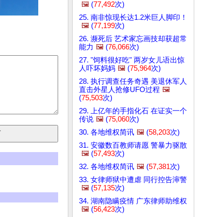
🖼️
(
77,492
次)
25. 南非惊现长达1.2米巨人脚印！
🖼️
(
77,199
次)
26. 濒死后 艺术家忘画技却获超常
能力
🖼️
(
76,066
次)
27. "饲料很好吃" 两岁女儿语出惊
人吓坏妈妈
🖼️
(
75,964
次)
28. 执行调查任务奇遇 美退休军人
直击外星人抢修UFO过程
🖼️
(
75,503
次)
29. 上亿年的手指化石 在证实一个
传说
🖼️
(
75,060
次)
30. 各地维权简讯
🖼️
(
58,203
次)
31. 安徽数百教师请愿 警暴力驱散
🖼️
(
57,493
次)
32. 各地维权简讯
🖼️
(
57,381
次)
33. 女律师狱中遭虐 同行控告渖警
🖼️
(
57,135
次)
34. 湖南隐瞒疫情 广东律师助维权
🖼️
(
56,423
次)