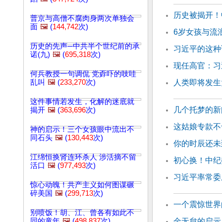
历史被揭开！
普京与高僧不腐肉身两次单独会
面
🖼️
(
144,742
次)
6岁女孩与流
历史的先声─中共半个世纪前的承
习近平的这种
诺(九)
🖼️
(
695,318
次)
现任高官：习
何兵教授一句调侃 党孬吓的吱哇
乱叫
🖼️
(
233,270
次)
人类即将发生
这件事情若发生，化解的迷底就
几个托梦的新
揭开
🖼️
(
363,696
次)
这姑娘专款不
神的启示！三个女孩眼中流出不
同石头
🖼️
(
130,443
次)
你的时辰还未
江绵恒换肾连环杀人 涉活摘不留
初心换！中纪
活口
🖼️
(
977,493
次)
习近平率常委
惊心动魄！共产主义如何图谋碾
碎美国
🖼️
(
299,713
次)
一个震惊世界
别喷饭！胡、江、曾各有如此不
同的童年
🖼️
(
498,837
次)
金无怠的启示