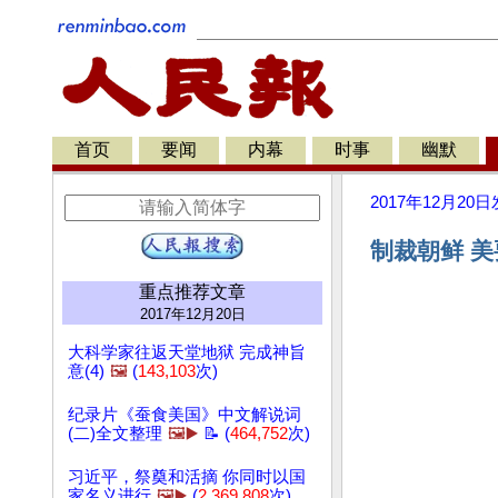
首页
要闻
内幕
时事
幽默
2017年12月20日
制裁朝鲜 美
重点推荐文章
2017年12月20日
大科学家往返天堂地狱 完成神旨
意(4)
🖼️
(
143,103
次)
纪录片《蚕食美国》中文解说词
(二)全文整理
🖼️▶️
📝 (
464,752
次)
习近平，祭奠和活摘 你同时以国
家名义进行
🖼️▶️
(
2,369,808
次)