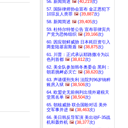
56. 新闻简述
🖼️
(
40,219
次)
57. 国际律师协会宣布 金正恩犯下
10宗反人类罪
🖼️
(
39,887
次)
58. 新闻简述
🖼️
(
39,405
次)
59. 杜特尔特签公告 宣布菲律宾共
产党为恐怖组织
🖼️
(
39,166
次)
60. 因应朝鲜威胁 日本耗巨资引入
两套陆基宙斯盾
🖼️
(
38,875
次)
61. 川普：正式承认耶路撒冷为以
色列首都
🖼️
(
38,812
次)
62. 美全队参加韩冬奥委会 黑利：
朝若挑衅必灭亡
🖼️
(
38,620
次)
63. 声请缓刑失利 法院判96岁纳粹
账房入狱
🖼️
(
38,506
次)
64. 欧盟史无前例列出境外避税天
堂黑名单
🖼️
(
38,504
次)
65. 朝核威胁 联合国盼对话 美外
交军事并进
🖼️
(
38,463
次)
66. 美日韩反导军演 美出动F-35战
机和轰炸机
🖼️
(
38,377
次)