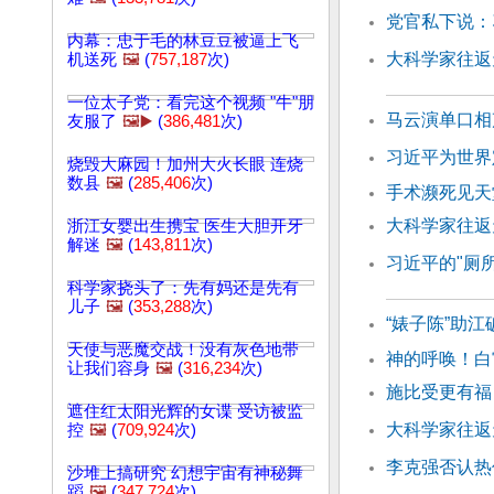
党官私下说：
内幕：忠于毛的林豆豆被逼上飞
大科学家往返天
机送死
🖼️
(
757,187
次)
一位太子党：看完这个视频 "牛"朋
马云演单口相
友服了
🖼️▶️
(
386,481
次)
习近平为世界
烧毁大麻园！加州大火长眼 连烧
数县
🖼️
(
285,406
次)
手术濒死见天
大科学家往返天
浙江女婴出生携宝 医生大胆开牙
解迷
🖼️
(
143,811
次)
习近平的"厕所
科学家挠头了：先有妈还是先有
儿子
🖼️
(
353,288
次)
“婊子陈”助
天使与恶魔交战！没有灰色地带
神的呼唤！白宫
让我们容身
🖼️
(
316,234
次)
施比受更有福
遮住红太阳光辉的女谍 受访被监
大科学家往返天
控
🖼️
(
709,924
次)
李克强否认热
沙堆上搞研究 幻想宇宙有神秘舞
蹈
🖼️
(
347,724
次)