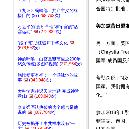
停泊在中国东部
合国特别批准
《九评》编辑部：共产主义的终
极目的 (9) (
268,793
次)
美加邀昔日盟
习近平的"厕所革命"和军官的"活
塞运动"
🖼️
(
272,832
次)
“婊子陈”助江破坏中华文化
🖼️
另一方面，美国国
(
678,592
次)
（Chrysti
神的呼唤！白宫圣诞节重返200年
国军”成员国及
悠久传统(多图/2视频) (
371,964
次)
施比受更有福：一个游泳池的故
蒂勒森说：“
事
🖼️
(
343,948
次)
国家。我们拥
大科学家往返天堂地狱 完成神旨
化。”

意(1)
🖼️
(
189,849
次)
李克强否认热传的这个感言是他
参加2018年
说的
🖼️
(
687,784
次)
菲律宾、泰国
历史被揭开！中共根本没有"一
大"
🖼️
(
715,458
次)