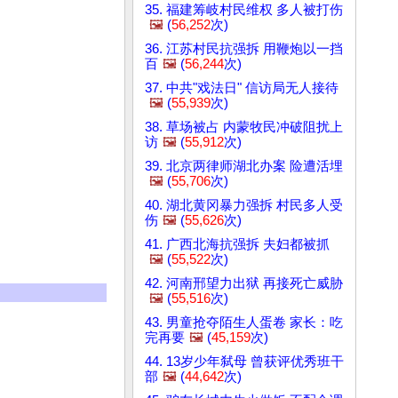
35. 福建筹岐村民维权 多人被打伤
🖼️
(
56,252
次)
36. 江苏村民抗强拆 用鞭炮以一挡
百
🖼️
(
56,244
次)
37. 中共"戏法日" 信访局无人接待
🖼️
(
55,939
次)
38. 草场被占 内蒙牧民冲破阻扰上
访
🖼️
(
55,912
次)
39. 北京两律师湖北办案 险遭活埋
🖼️
(
55,706
次)
40. 湖北黄冈暴力强拆 村民多人受
伤
🖼️
(
55,626
次)
41. 广西北海抗强拆 夫妇都被抓
🖼️
(
55,522
次)
42. 河南邢望力出狱 再接死亡威胁
🖼️
(
55,516
次)
43. 男童抢夺陌生人蛋卷 家长：吃
完再要
🖼️
(
45,159
次)
44. 13岁少年弑母 曾获评优秀班干
部
🖼️
(
44,642
次)