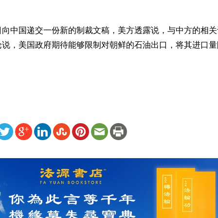
日向中国递交一份新的制裁文稿，美方透露说，与中方的相关
论说，美国政府期待能够限制对朝鲜的石油出口，将其进口量
ww.renminbao.com/rmb/articles/2017/12/20/66641.html