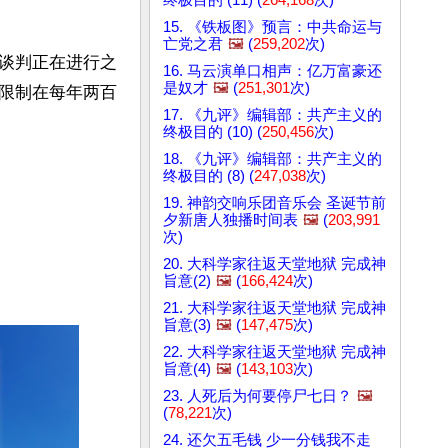
15. 《铁板图》预言：中共命运与
亡党之君
🖼️
(
259,202
次)
谈判正在进行之
16. 马云演单口相声：亿万富豪还
是奴才
🖼️
(
251,301
次)
限制在每年两百
17. 《九评》编辑部：共产主义的
终极目的 (10) (
250,456
次)
18. 《九评》编辑部：共产主义的
终极目的 (8) (
247,038
次)
19. 神韵交响乐团音乐会 圣诞节前
夕新唐人独播时间表
🖼️
(
203,991
次)
20. 大科学家往返天堂地狱 完成神
旨意(2)
🖼️
(
166,424
次)
21. 大科学家往返天堂地狱 完成神
旨意(3)
🖼️
(
147,475
次)
22. 大科学家往返天堂地狱 完成神
旨意(4)
🖼️
(
143,103
次)
23. 人死后为何要停尸七日？
🖼️
(
78,221
次)
24. 还欠五毛钱 少一分钱我不走