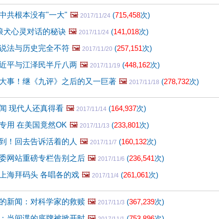
中共根本没有"一大"
🖼️
(
715,458
次)
2017/11/24
浪犬心灵对话的秘诀
🖼️
(
141,018
次)
2017/11/24
说法与历史完全不符
🖼️
(
257,151
次)
2017/11/20
近平与江泽民半斤八两
🖼️
(
448,162
次)
2017/11/19
大事！继《九评》之后的又一巨著
🖼️
(
278,732
次)
2017/11/18
闻 现代人还真得看
🖼️
(
164,937
次)
2017/11/14
专用 在美国竟然OK
🖼️
(
233,801
次)
2017/11/13
到！回去告诉活着的人
🖼️
(
160,132
次)
2017/11/7
委网站重磅专栏告别之后
🖼️
(
236,541
次)
2017/11/6
上海拜码头 各唱各的戏
🖼️
(
261,061
次)
2017/11/4
的新闻：对科学家的救赎
🖼️
(
367,239
次)
2017/11/3
：当间谍的底牌被掀开时
🖼️
(
753,896
次)