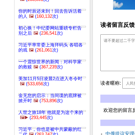
你的时辰还未到！回去告诉活着
的人
🖼️
(
160,132
次)
读者留言反馈
初心换！中纪委网站重磅专栏告
别之后
🖼️
(
236,541
次)
习近平率常委上海拜码头 各唱各
的戏
🖼️
(
261,061
次)
一个震惊世界的新闻：对科学家
的救赎
🖼️
(
367,239
次)
美加11月5日凌晨2点进入冬令时
读者暱称:
🖼️
(
533,656
次)
金无怠的启示：当间谍的底牌被
掀开时
🖼️
(
753,896
次)
欢迎您的留言
人世之旅18年 他就是为这个来的
🖼️▶️
(
293,445
次)
习近平，你也是被中共蒙蔽的红
中俄提议安理
二代
🖼️
(
263,747
次)