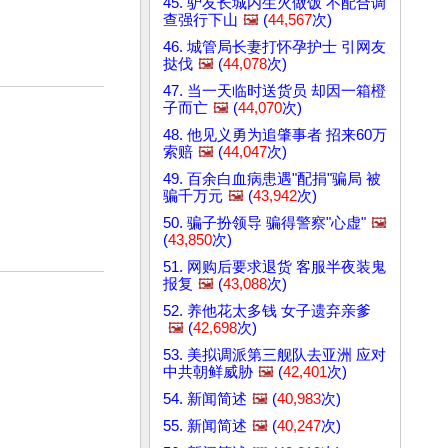
45. 驴友长城内生火做饭 不配合调
查强行下山
🖼️
(
44,567
次)
46. 城管局长妻打怀孕护士 引网友
挞伐
🖼️
(
44,078
次)
47. 当一天临时送货员 却因一箱橙
子而亡
🖼️
(
44,070
次)
48. 他见义勇为追肇事者 招来60万
索赔
🖼️
(
44,047
次)
49. 百余白血病患遇"配捐"骗局 被
骗千万元
🖼️
(
43,942
次)
50. 骗子扮领导 骗得警察"心虚"
🖼️
(
43,850
次)
51. 网购后要求退货 客服半夜装鬼
报复
🖼️
(
43,088
次)
52. 养他花太多钱 女子遗弃亲爹
🖼️
(
42,698
次)
53. 美拟调派第三舰队去亚洲 应对
中共朝鲜威胁
🖼️
(
42,401
次)
54. 新闻简述
🖼️
(
40,983
次)
55. 新闻简述
🖼️
(
40,247
次)