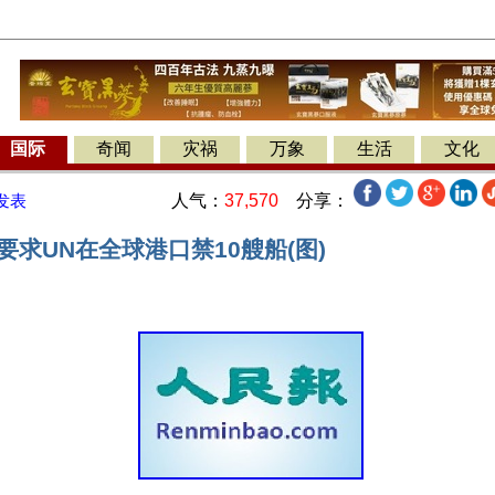
国际
奇闻
灾祸
万象
生活
文化
人气：
37,570
分享：
发表
要求UN在全球港口禁10艘船(图)