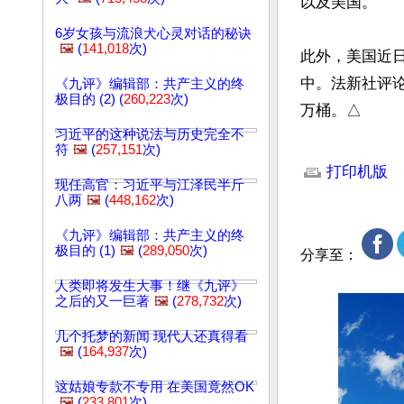
以及美国。

6岁女孩与流浪犬心灵对话的秘诀
🖼️
(
141,018
次)
此外，美国近
中。法新社评
《九评》编辑部：共产主义的终
极目的 (2) (
260,223
次)
万桶。△
习近平的这种说法与历史完全不
文章网址: http://w
符
🖼️
(
257,151
次)
打印机版
现任高官：习近平与江泽民半斤
八两
🖼️
(
448,162
次)
《九评》编辑部：共产主义的终
极目的 (1)
🖼️
(
289,050
次)
分享至：
人类即将发生大事！继《九评》
之后的又一巨著
🖼️
(
278,732
次)
几个托梦的新闻 现代人还真得看
🖼️
(
164,937
次)
这姑娘专款不专用 在美国竟然OK
🖼️
(
233,801
次)