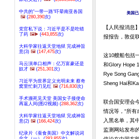
中共的"一带一路"吓晕南亚各国
🖼️
(
280,390
次)
【人民报消息】
党官私下说：习近平是不是吃错
了药
🖼️▶️
(
443,855
次)
报报告，敦促联
大科学家往返天堂地狱 完成神旨
意(3)
🖼️
(
147,475
次)
这10艘船包括一艘
马云演单口相声：亿万富豪还是
和Glory Hop
奴才
🖼️
(
251,301
次)
Rye Song 
习近平为世界定义光明未来 蔡奇
Sheng Hai
窝里忙刺刀见红
🖼️
(
716,830
次)
手术濒死见天堂 美国女子接使命
联合国安理会
再返人间(图/2视频) (
288,362
次)
情况等，“所有
大科学家往返天堂地狱 完成神旨
入黑名单，其中
意(2)
🖼️
(
166,424
次)
监测网站发布的
纪录片《蚕食美国》中文解说词
全文（一） (
283,855
次)