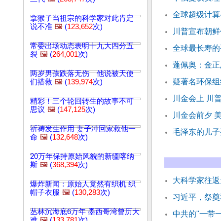
全球超级计算
拿猴子当祖宗的科学家对此肯定
说不准
🖼️
(
123,652
次)
川普宣布朝鲜
常委出场动态表明十九大四分五
全球最长寿的
裂
🖼️
(
264,001
次)
蓬佩奥：金正
两岁男孩跌落无伤 他说被天使
疑著名环保组
们搭救
🖼️
(
139,974
次)
川金会上 川
精彩！三个轮回转生的故事不可
思议
🖼️
(
147,125
次)
川金会前夕 
祈祷发生作用 妻子冲回家救他一
毛泽东的儿子
命
🖼️
(
132,648
次)
20万年保持原始风貌的新疆喀纳
斯
🖼️
(
368,394
次)
大科学家往返天
爆炸新闻：原始人竟然有织机 织
帽子衣服
🖼️
(
130,283
次)
习近平，祭奠
丛林沉海底6万年 墨西哥湾曾历大
中共的"一带
难
🖼️
(
133,781
次)