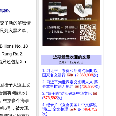
提交了新的解密情
只列入黑名单。

ons No. 18
Rung Ra 2、
近期最受欢迎的文章
船只还包括Xin 
2017年12月20日
1. 习近平，祭奠和活摘 你同时以
国家名义进行
🖼️▶️
(
2,369,808
次)
2. 习近平为世界定义光明未来 蔡
国授予人道主义
奇窝里忙刺刀见红
🖼️
(
716,830
次)
合国将4艘船列
3. “婊子陈”助江破坏中华文化
🖼️
(
678,592
次)
导，根据多个海事
4. 纪录片《蚕食美国》中文解说
帆6号，被发现
词(二)全文整理
🖼️▶️
📝 (
464,752
次)