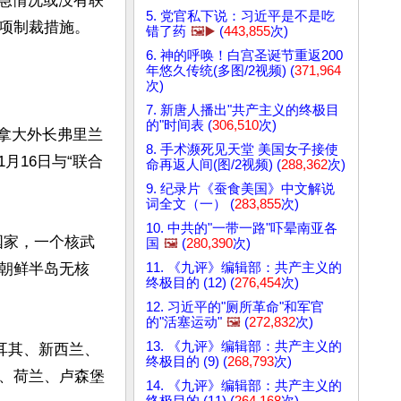
紧急情况或没有联
5. 党官私下说：习近平是不是吃
项制裁措施。

错了药
🖼️▶️
(
443,855
次)
6. 神的呼唤！白宫圣诞节重返200
年悠久传统(多图/2视频) (
371,964
次)
7. 新唐人播出"共产主义的终极目
的"时间表 (
306,510
次)
与加拿大外长弗里兰
8. 手术濒死见天堂 美国女子接使
1月16日与“联合
命再返人间(图/2视频) (
288,362
次)
9. 纪录片《蚕食美国》中文解说
词全文（一） (
283,855
次)
10. 中共的"一带一路"吓晕南亚各
国家，一个核武
国
🖼️
(
280,390
次)
11. 《九评》编辑部：共产主义的
朝鲜半岛无核
终极目的 (12) (
276,454
次)
12. 习近平的"厕所革命"和军官
的"活塞运动"
🖼️
(
272,832
次)
13. 《九评》编辑部：共产主义的
耳其、新西兰、
终极目的 (9) (
268,793
次)
、荷兰、卢森堡
14. 《九评》编辑部：共产主义的
终极目的 (11) (
264,168
次)