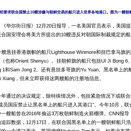
《华尔街日报》12月20日报导，一名美国官员表示，美国
合国安理会将美方所提出的10艘违反对朝国际制裁规定的船
悬挂香港旗帜的船只Lighthouse Winmore和挂巴拿马旗的Billi
e 1（也称Orient Shenyu）。挂朝鲜旗的船只包括Ul Ji Bong 6、
Gang 1和Sam Jong 2。还有悬挂多哥旗的Yu Yuan。黑名单上的
和Kai Xiang，但未立即获得这两艘船的注册地信息。

今年通过的决议规定，除特殊情况外，包括紧急情况下或联合
成员国应禁止让黑名单上的船只进入其港口”。今年10月，联
一艘船曾在2016年偷运3万枚朝鲜制造火箭榴弹。CNN报
追踪数据，12月17日，在联合国黑名单上的一艘朝鲜船只浩