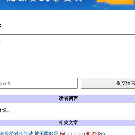
:
读者留言
反馈。
相关文章
会放松对朝制裁 被美国驳回
🖼️
(
90,220
次)
2018/6/29