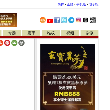
简体
-
正體
-
手机版
-
电子报
专题
寰宇
维权
视频
杂谈