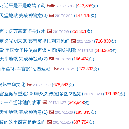
习近平是不是吃错了药
🖼️▶️
(
443,855
次)
2017/12/12
堂地狱 完成神旨意(3)
🖼️
(
147,475
次)
2017/12/11
声：亿万富豪还是奴才
🖼️
(
251,301
次)
2017/12/9
定义光明未来 蔡奇窝里忙刺刀见红
🖼️
(
716,830
次)
2017/12/7
堂 美国女子接使命再返人间(图/2视频)
(
288,362
次)
2017/12/5
堂地狱 完成神旨意(2)
🖼️
(
166,424
次)
2017/12/4
革命"和军官的"活塞运动"
🖼️
(
272,832
次)
2017/12/1
江破坏中华文化
🖼️
(
678,592
次)
2017/11/30
圣诞节重返200年悠久传统(多图/2视频)
(
371,964
次)
2017/11/29
：一个游泳池的故事
🖼️
(
343,948
次)
2017/11/27
堂地狱 完成神旨意(1)
🖼️
(
189,849
次)
2017/11/26
传的这个感言是他说的
🖼️
(
687,784
次)
2017/11/25