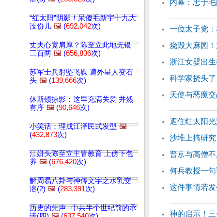
内幕：忠于毛
“红太阳”阴影！呆傻毛新宇十九大
没份儿
🖼️
(
692,042
次)
一位太子党：
丈夫心宽肩厚？陈至立此地无银
烧毁大麻园！
三百两
🖼️
(
656,836
次)
浙江女婴出生
苏军士兵射坠飞碟 遭外星人变石
科学家挠头了
头
🖼️
(
139,666
次)
天使与恶魔交
休斯顿掠影：这里充满关爱 井然
有序
🖼️
(
90,646
次)
遮住红太阳光
小笑话：理成江泽民式发型
🖼️
(
432,873
次)
沙堆上搞研究
江姘头陈至立主管教育 上傍下包
普京与高僧不
养
🖼️
(
676,420
次)
何兵教授一句
解周易八卦与神传文字之水乳交
这件事情若发
溶(2)
🖼️
(
283,391
次)
历史的先声─中共半个世纪前的承
神的启示！三
诺(四)
🖼️
(
637,540
次)