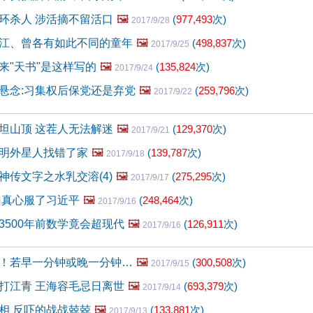
环杀人 涉活摘不留活口
🖼️
(
977,493
次)
2017/9/28
江、曾各有如此不同的童年
🖼️
(
498,837
次)
2017/9/25
来"天书"是这样写的
🖼️
(
135,824
次)
2017/9/24
悬念:习集权后保党还是弃党
🖼️
(
259,796
次)
2017/9/22
坦山顶 这茬人无法解迷
🖼️
(
129,370
次)
2017/9/21
明外星人找错了家
🖼️
(
139,787
次)
2017/9/18
神传文字之水乳交溶(4)
🖼️
(
275,295
次)
2017/9/17
山真心服了习近平
🖼️
(
248,464
次)
2017/9/16
3500年前数学竟会超现代
🖼️
(
126,911
次)
2017/9/16
！若早一分钟或晚一分钟…
🖼️
(
300,508
次)
2017/9/15
打江青 王海容毛忌日离世
🖼️
(
693,379
次)
2017/9/14
相 反吓的战战兢兢
🖼️
(
133,881
次)
2017/9/13