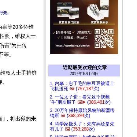
泉等20多位维
拍照，维权人士
伤害”为由传
不等。

近期最受欢迎的文章
苏维权人士手持鲜
2017年10月28日
。

1. 内幕：忠于毛的林豆豆被逼上
飞机送死
🖼️
(
757,187
次)
2. 一位太子党：看完这个视频
"牛"朋友服了
🖼️▶️
(
386,481
次)
3. 20万年保持原始风貌的新疆喀
纳斯
🖼️
(
368,394
次)
他们，将出狱的朱
4. 科学家挠头了：先有妈还是先
有儿子
🖼️
(
353,288
次)