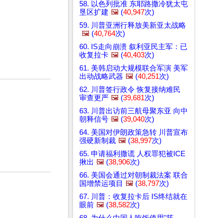
58. 以色列批准 东耶路撒冷犹太屯
垦区扩建
🖼️
(
40,947
次)
59. 川普亚洲行释放美新亚太战略
🖼️
(
40,764
次)
60. IS走向崩溃 叙利亚民主军：已
收复拉卡
🖼️
(
40,403
次)
61. 美韩启动大规模联合军演 美军
出动战略武器
🖼️
(
40,251
次)
62. 川普签行政令 恢复接纳难民
审查更严
🖼️
(
39,681
次)
63. 川普出访前三航母聚东亚 向中
朝释信号
🖼️
(
39,040
次)
64. 美国对伊朗政策急转 川普宣布
强硬新制裁
🖼️
(
38,997
次)
65. 申请福利撒谎 人权罪犯被ICE
揪出
🖼️
(
38,906
次)
66. 美国会通过对朝制裁法案 联合
国增禁运项目
🖼️
(
38,797
次)
67. 川普：收复拉卡后 IS终结就在
眼前
🖼️
(
38,582
次)
68. 为什么中国人吃饭使用"筷