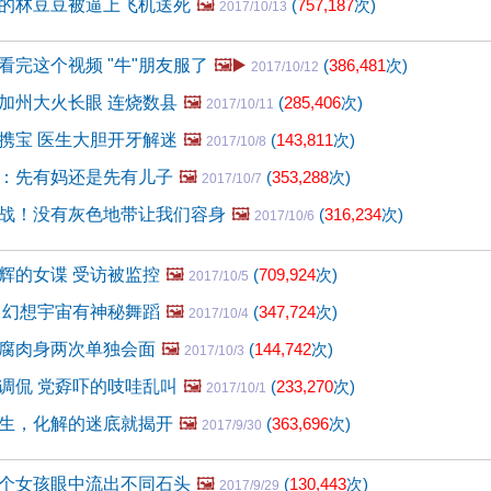
的林豆豆被逼上飞机送死
🖼️
(
757,187
次)
2017/10/13
看完这个视频 "牛"朋友服了
🖼️▶️
(
386,481
次)
2017/10/12
加州大火长眼 连烧数县
🖼️
(
285,406
次)
2017/10/11
携宝 医生大胆开牙解迷
🖼️
(
143,811
次)
2017/10/8
：先有妈还是先有儿子
🖼️
(
353,288
次)
2017/10/7
战！没有灰色地带让我们容身
🖼️
(
316,234
次)
2017/10/6
辉的女谍 受访被监控
🖼️
(
709,924
次)
2017/10/5
 幻想宇宙有神秘舞蹈
🖼️
(
347,724
次)
2017/10/4
腐肉身两次单独会面
🖼️
(
144,742
次)
2017/10/3
调侃 党孬吓的吱哇乱叫
🖼️
(
233,270
次)
2017/10/1
生，化解的迷底就揭开
🖼️
(
363,696
次)
2017/9/30
个女孩眼中流出不同石头
🖼️
(
130,443
次)
2017/9/29