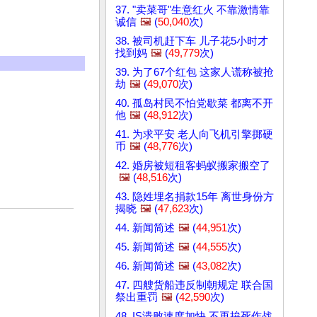
37. "卖菜哥"生意红火 不靠激情靠
诚信
🖼️
(
50,040
次)
38. 被司机赶下车 儿子花5小时才
找到妈
🖼️
(
49,779
次)
39. 为了67个红包 这家人谎称被抢
劫
🖼️
(
49,070
次)
40. 孤岛村民不怕党歇菜 都离不开
他
🖼️
(
48,912
次)
41. 为求平安 老人向飞机引擎掷硬
币
🖼️
(
48,776
次)
42. 婚房被短租客蚂蚁搬家搬空了
🖼️
(
48,516
次)
43. 隐姓埋名捐款15年 离世身份方
揭晓
🖼️
(
47,623
次)
44. 新闻简述
🖼️
(
44,951
次)
45. 新闻简述
🖼️
(
44,555
次)
46. 新闻简述
🖼️
(
43,082
次)
47. 四艘货船违反制朝规定 联合国
祭出重罚
🖼️
(
42,590
次)
48. IS溃败速度加快 不再拚死作战