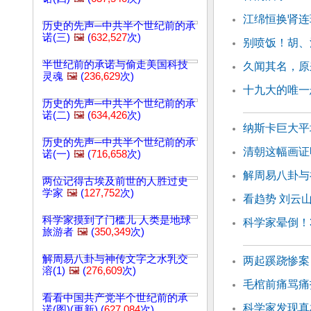
江绵恒换肾连
历史的先声─中共半个世纪前的承
诺(三)
🖼️
(
632,527
次)
别喷饭！胡、
半世纪前的承诺与偷走美国科技
久闻其名，原
灵魂
🖼️
(
236,629
次)
十九大的唯一
历史的先声─中共半个世纪前的承
诺(二)
🖼️
(
634,426
次)
纳斯卡巨大平
历史的先声─中共半个世纪前的承
清朝这幅画证
诺(一)
🖼️
(
716,658
次)
解周易八卦与
两位记得古埃及前世的人胜过史
学家
🖼️
(
127,752
次)
看趋势 刘云
科学家摸到了门槛儿 人类是地球
科学家晕倒！
旅游者
🖼️
(
350,349
次)
解周易八卦与神传文字之水乳交
两起蹊跷惨案
溶(1)
🖼️
(
276,609
次)
毛棺前痛骂痛
看看中国共产党半个世纪前的承
科学家发现真
诺(图)(更新) (
627,084
次)