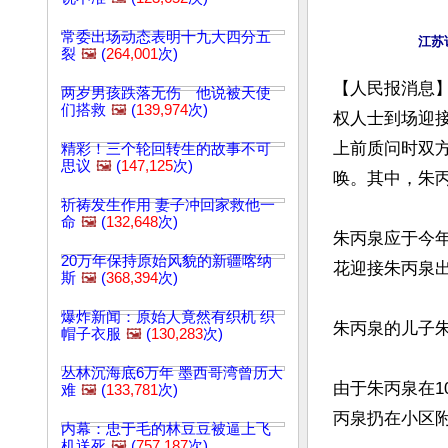
常委出场动态表明十九大四分五
裂
🖼️
(
264,001
次)
【人民报消息】
两岁男孩跌落无伤 他说被天使
们搭救
🖼️
(
139,974
次)
权人士到场迎
上前质问时双方
精彩！三个轮回转生的故事不可
思议
🖼️
(
147,125
次)
唤。其中，朱丙
祈祷发生作用 妻子冲回家救他一
命
🖼️
(
132,648
次)
朱丙泉应于今年
20万年保持原始风貌的新疆喀纳
花迎接朱丙泉出
斯
🖼️
(
368,394
次)
爆炸新闻：原始人竟然有织机 织
朱丙泉的儿子朱
帽子衣服
🖼️
(
130,283
次)
丛林沉海底6万年 墨西哥湾曾历大
由于朱丙泉在
难
🖼️
(
133,781
次)
丙泉扔在小区附
内幕：忠于毛的林豆豆被逼上飞
机送死
🖼️
(
757,187
次)