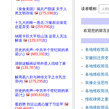
读者暱称:
《蚕食美国》揭共产阴谋 关乎人
类文明存续
🖼️
(
275,598
次)
十九大的唯一悬念:习集权后保党
还是弃党
🖼️
(
259,796
次)
欢迎您的留言
纳斯卡巨大平坦山顶 这茬人无法
解迷
🖼️
(
129,370
次)
各地维权简讯
历史的先声─中共半个世纪前的承
诺(八)
🖼️
(
689,332
次)
安徽回迁房变
清朝这幅画证明外星人找错了家
各地维权简讯
🖼️
(
139,787
次)
各地维权简讯
解周易八卦与神传文字之水乳交
溶(4)
🖼️
(
275,295
次)
装修企业恶性
历史的先声─中共半个世纪前的承
各地维权简讯
诺(七)
🖼️
(
690,616
次)
维权律师之妻
看趋势 刘云山真心服了习近平
🖼️
各地维权简讯
(
248,464
次)