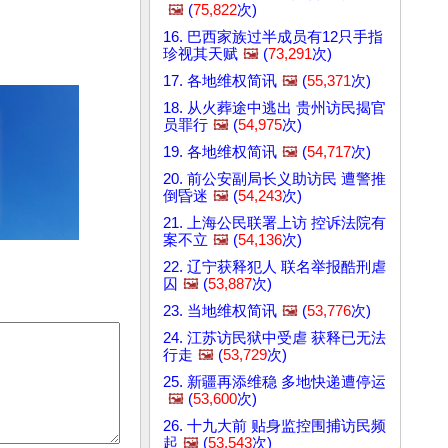
🖼️
(
75,822
次)
16. 巴西家族过半成员有12只手指
珍视其天赋
🖼️
(
73,291
次)
17. 各地维权简讯
🖼️
(
55,371
次)
18. 从火葬途中逃出 贵州访民揭官
员罪行
🖼️
(
54,975
次)
19. 各地维权简讯
🖼️
(
54,717
次)
20. 前公安副局长义助访民 遭警推
倒昏迷
🖼️
(
54,243
次)
21. 上海公民联署上访 控诉法院有
案不立
🖼️
(
54,136
次)
22. 辽宁获释犯人 联名举报酷刑虐
囚
🖼️
(
53,887
次)
23. 当地维权简讯
🖼️
(
53,776
次)
24. 江苏访民狱中受虐 获释已无法
行走
🖼️
(
53,729
次)
25. 新疆再添维稳 多地快递遭停运
🖼️
(
53,600
次)
26. 十九大前 贴身监控围捕访民频
起
🖼️
(
53,543
次)