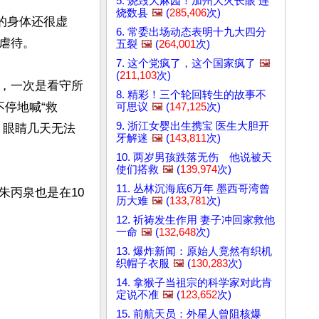
5. 烧毁大麻园！加州大火长眼 连
烧数县
🖼️
(
285,406
次)
的身体还很虚
6. 常委出场动态表明十九大四分
待。

五裂
🖼️
(
264,001
次)
7. 这个党疯了，这个国家疯了
🖼️
(
211,103
次)
，一次是看守所
8. 精彩！三个轮回转生的故事不
停地喊“救
可思议
🖼️
(
147,125
次)
9. 浙江女婴出生携宝 医生大胆开
，眼睛几天无法
牙解迷
🖼️
(
143,811
次)
10. 两岁男孩跌落无伤 他说被天
使们搭救
🖼️
(
139,974
次)
11. 丛林沉海底6万年 墨西哥湾曾
朱丙泉也是在10
历大难
🖼️
(
133,781
次)
12. 祈祷发生作用 妻子冲回家救他
一命
🖼️
(
132,648
次)
13. 爆炸新闻：原始人竟然有织机
织帽子衣服
🖼️
(
130,283
次)
14. 拿猴子当祖宗的科学家对此肯
定说不准
🖼️
(
123,652
次)
15. 前航天员：外星人曾阻核爆