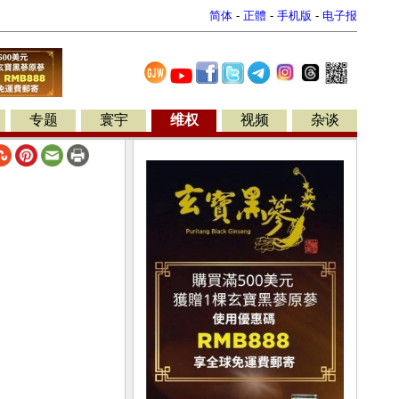
简体
-
正體
-
手机版
-
电子报
专题
寰宇
维权
视频
杂谈