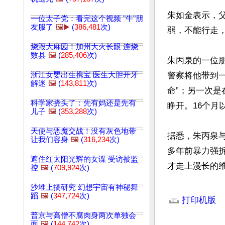
朱如金表示，
一位太子党：看完这个视频 "牛"朋
友服了
🖼️▶️
(
386,481
次)
弱，不能行走
烧毁大麻园！加州大火长眼 连烧
数县
🖼️
(
285,406
次)
朱丙泉的一位
浙江女婴出生携宝 医生大胆开牙
警察将他带到
解迷
🖼️
(
143,811
次)
命”；另一次
科学家挠头了：先有妈还是先有
睁开。16个月
儿子
🖼️
(
353,288
次)
天使与恶魔交战！没有灰色地带
据悉，朱丙泉
让我们容身
🖼️
(
316,234
次)
多年前暴力强拆
遮住红太阳光辉的女谍 受访被监
才走上漫长的
控
🖼️
(
709,924
次)
文章网址: http://w
沙堆上搞研究 幻想宇宙有神秘舞
蹈
🖼️
(
347,724
次)
打印机版
普京与高僧不腐肉身两次单独会
面
🖼️
(
144,742
次)