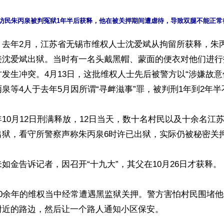
去年2月，江苏省无锡市维权人士沈爱斌从拘留所获释，朱丙
接沈爱斌出狱。当时有一名头戴黑帽、蒙面的便衣对他们进行
发生冲突。4月13日，这批维权人士先后被警方以“涉嫌故意
泉等4人于去年5月因所谓“寻衅滋事”罪，被判刑1年到2年半
10月12日刑满释放，12日当天，数十名村民以及十余名江
狱，看守所警察声称朱丙泉6时许已出狱，实际仍被秘密关押
如金告诉记者，因召开“十九大”，其父在10月26日才获释。

10余年的维权当中经常遭遇黑监狱关押。警方害怕村民围堵
近的路边，然后让一个路人通知小区保安。
