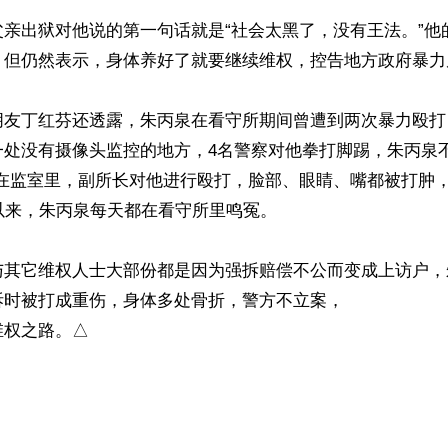
父亲出狱对他说的第一句话就是“社会太黑了，没有王法。”他
，但仍然表示，身体养好了就要继续维权，控告地方政府暴力虐
朋友丁红芬还透露，朱丙泉在看守所期间曾遭到两次暴力殴打
一处没有摄像头监控的地方，4名警察对他拳打脚踢，朱丙泉不
是在监室里，副所长对他进行殴打，脸部、眼睛、嘴都被打肿
以来，朱丙泉每天都在看守所里鸣冤。

与其它维权人士大部份都是因为强拆赔偿不公而变成上访户，
时被打成重伤，身体多处骨折，警方不立案，

维权之路。△
ww.renminbao.com/rmb/articles/2017/10/28/66377.html