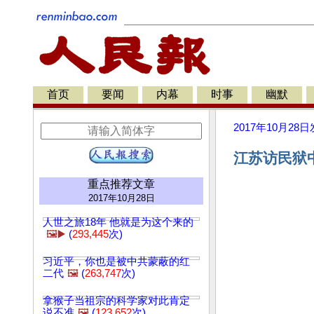
首页
要闻
内幕
时事
幽默
2017年10月28日
江苏访民狱中
重点推荐文章
2017年10月28日
人世之旅18年 他就是为这个来的
🖼️▶️
(
293,445
次)
习近平，你也是被中共蒙蔽的红
二代
🖼️
(
263,747
次)
拿猴子当祖宗的科学家对此肯定
说不准
🖼️
(
123,652
次)