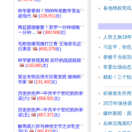
各地维权简讯
科学家晕倒！3500年前数学竟会
超现代
🖼️
(
126,911
次)
两起蹊跷惨案！若早一分钟或晚
一分钟…
🖼️
(
300,508
次)
人世之旅18
毛棺前痛骂痛打江青 王海容毛忌
习近平，你也
日离世
🖼️
(
693,379
次)
拿猴子当祖宗
科学家发现真相 反吓的战战兢兢
🖼️
(
133,881
次)
常委出场动态
英女失明后用天目看东西 难倒科
精彩！三个轮
学家
🖼️
(
131,402
次)
祈祷发生作用
历史的先声─中共半个世纪前的承
诺(六)
🖼️
(
658,501
次)
20万年保持
历史的先声─中共半个世纪前的承
爆炸新闻：原
诺(五)
🖼️
(
657,371
次)
丛林沉海底6
解周易八卦与神传文字之水乳交
溶(3)
🖼️
(
265,823
次)