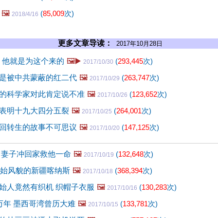
🖼️
(
85,009
次)
2018/4/16
更多文章导读：
2017年10月28日
年 他就是为这个来的
🖼️▶️
(
293,445
次)
2017/10/30
是被中共蒙蔽的红二代
🖼️
(
263,747
次)
2017/10/29
的科学家对此肯定说不准
🖼️
(
123,652
次)
2017/10/26
表明十九大四分五裂
🖼️
(
264,001
次)
2017/10/25
回转生的故事不可思议
🖼️
(
147,125
次)
2017/10/20
 妻子冲回家救他一命
🖼️
(
132,648
次)
2017/10/19
原始风貌的新疆喀纳斯
🖼️
(
368,394
次)
2017/10/18
始人竟然有织机 织帽子衣服
🖼️
(
130,283
次)
2017/10/16
万年 墨西哥湾曾历大难
🖼️
(
133,781
次)
2017/10/15