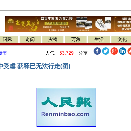
国际
奇闻
灾祸
万象
生活
文化
人气：
53,729
分享：
发表
受虐 获释已无法行走(图)