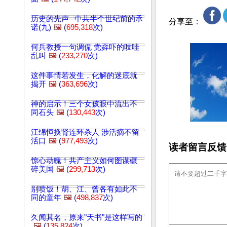
历史的先声─中共半个世纪前的承
分享至：
诺(九)
🖼️
(
695,318
次)
何兵教授一句调侃 党孬吓的吱哇
乱叫
🖼️
(
233,270
次)
这件事情若发生，化解的迷底就
揭开
🖼️
(
363,696
次)
神的启示！三个女孩眼中流出不
同石头
🖼️
(
130,443
次)
江绵恒换肾连环杀人 涉活摘不留
活口
🖼️
(
977,493
次)
读者留言反馈
惊心动魄！共产主义如何图谋碾
碎美国
🖼️
(
299,713
次)
别喷饭！胡、江、曾各有如此不
同的童年
🖼️
(
498,837
次)
久闻其名，原来"天书"是这样写的
🖼️
(
135,824
次)