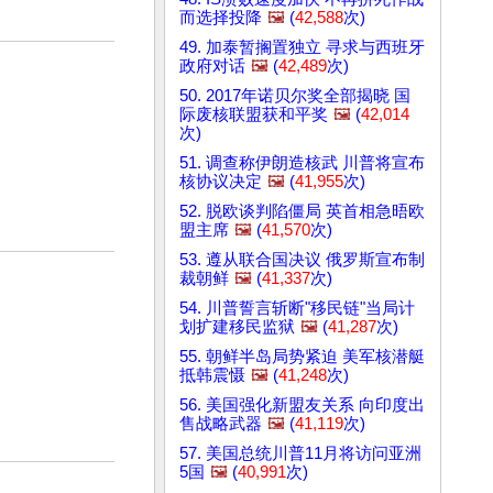
而选择投降
🖼️
(
42,588
次)
49. 加泰暂搁置独立 寻求与西班牙
政府对话
🖼️
(
42,489
次)
50. 2017年诺贝尔奖全部揭晓 国
际废核联盟获和平奖
🖼️
(
42,014
次)
51. 调查称伊朗造核武 川普将宣布
核协议决定
🖼️
(
41,955
次)
52. 脱欧谈判陷僵局 英首相急晤欧
盟主席
🖼️
(
41,570
次)
53. 遵从联合国决议 俄罗斯宣布制
裁朝鲜
🖼️
(
41,337
次)
54. 川普誓言斩断"移民链"当局计
划扩建移民监狱
🖼️
(
41,287
次)
55. 朝鲜半岛局势紧迫 美军核潜艇
抵韩震慑
🖼️
(
41,248
次)
56. 美国强化新盟友关系 向印度出
售战略武器
🖼️
(
41,119
次)
57. 美国总统川普11月将访问亚洲
5国
🖼️
(
40,991
次)