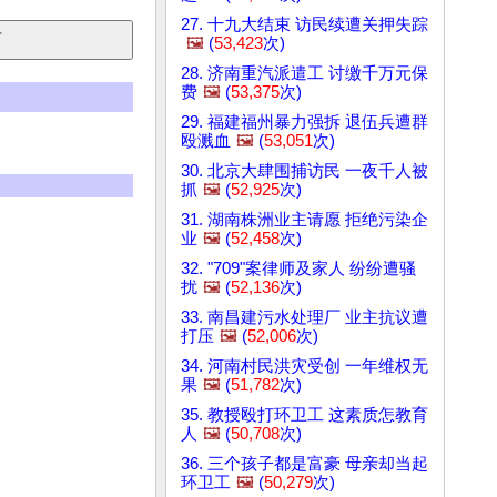
27. 十九大结束 访民续遭关押失踪
🖼️
(
53,423
次)
28. 济南重汽派遣工 讨缴千万元保
费
🖼️
(
53,375
次)
29. 福建福州暴力强拆 退伍兵遭群
殴溅血
🖼️
(
53,051
次)
30. 北京大肆围捕访民 一夜千人被
抓
🖼️
(
52,925
次)
31. 湖南株洲业主请愿 拒绝污染企
业
🖼️
(
52,458
次)
32. "709"案律师及家人 纷纷遭骚
扰
🖼️
(
52,136
次)
33. 南昌建污水处理厂 业主抗议遭
打压
🖼️
(
52,006
次)
34. 河南村民洪灾受创 一年维权无
果
🖼️
(
51,782
次)
35. 教授殴打环卫工 这素质怎教育
人
🖼️
(
50,708
次)
36. 三个孩子都是富豪 母亲却当起
环卫工
🖼️
(
50,279
次)