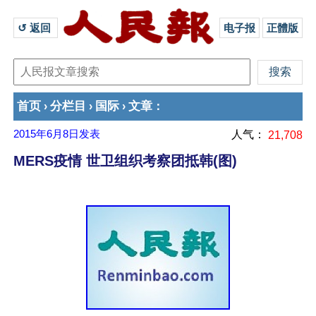
↺ 返回 
电子报
正體版
首页
分栏目
国际
文章
›
›
›
：
2015年6月8日
发表
人气：
21,708
MERS疫情 世卫组织考察团抵韩(图)