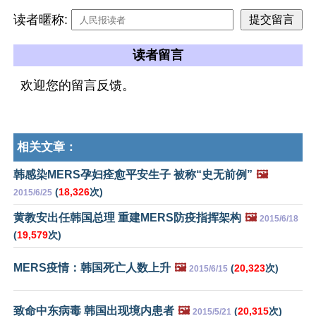
读者暱称:
读者留言
欢迎您的留言反馈。
相关文章：
韩感染MERS孕妇痊愈平安生子 被称“史无前例”
🖼️
(
18,326
次)
2015/6/25
黄教安出任韩国总理 重建MERS防疫指挥架构
🖼️
2015/6/18
(
19,579
次)
MERS疫情：韩国死亡人数上升
🖼️
(
20,323
次)
2015/6/15
致命中东病毒 韩国出现境内患者
🖼️
(
20,315
次)
2015/5/21