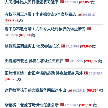
人民报咋比人民日报还赞习近平
🖼️
(
87,857
次)
2015/5/28
有权不用王八蛋！李克强盘点6个官场百态
🖼️
2015/5/27
(
272,752
次)
看了你不敢贪嘴！几件令人绝对惊叹的转生新闻
🖼️
(
87,104
次)
2015/5/26
朝鲜高层调虎离山 消灭参谋总长
🖼️
(
83,845
次)
2015/5/26
夹着尾巴装怂 孙春兰将让位王正伟
🖼️
(
293,197
次)
2015/5/25
图片泄真情：俞正声谈的起劲 孙春兰置身局外
🖼️
2015/5/24
(
84,626
次)
这样教育孩子的文章新华网应该多出
🖼️
(
69,764
次)
2015/5/23
杀猪榜！老虎苍蝇惧怕任前公示
🖼️
(
281,181
次)
2015/5/22