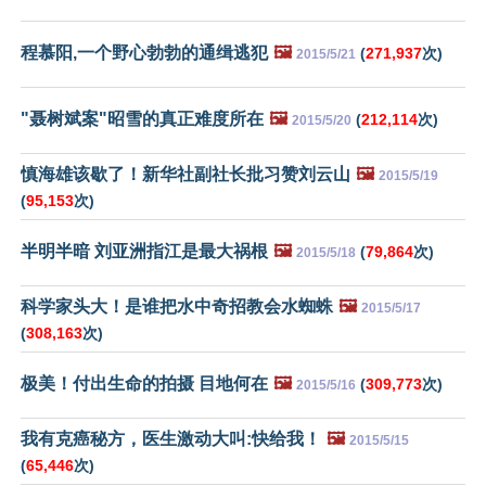
程慕阳,一个野心勃勃的通缉逃犯
🖼️
(
271,937
次)
2015/5/21
"聂树斌案"昭雪的真正难度所在
🖼️
(
212,114
次)
2015/5/20
慎海雄该歇了！新华社副社长批习赞刘云山
🖼️
2015/5/19
(
95,153
次)
半明半暗 刘亚洲指江是最大祸根
🖼️
(
79,864
次)
2015/5/18
科学家头大！是谁把水中奇招教会水蜘蛛
🖼️
2015/5/17
(
308,163
次)
极美！付出生命的拍摄 目地何在
🖼️
(
309,773
次)
2015/5/16
我有克癌秘方，医生激动大叫:快给我！
🖼️
2015/5/15
(
65,446
次)