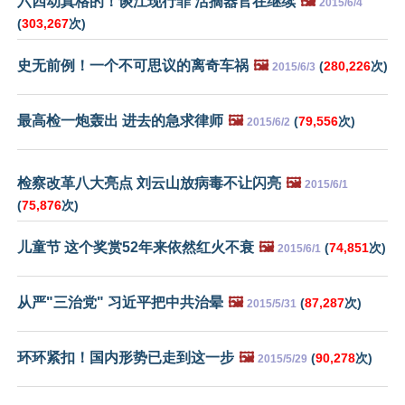
六四动真格的！谈江现行罪 活摘器官在继续
🖼️
2015/6/4
(
303,267
次)
史无前例！一个不可思议的离奇车祸
🖼️
(
280,226
次)
2015/6/3
最高检一炮轰出 进去的急求律师
🖼️
(
79,556
次)
2015/6/2
检察改革八大亮点 刘云山放病毒不让闪亮
🖼️
2015/6/1
(
75,876
次)
儿童节 这个奖赏52年来依然红火不衰
🖼️
(
74,851
次)
2015/6/1
从严"三治党" 习近平把中共治晕
🖼️
(
87,287
次)
2015/5/31
环环紧扣！国内形势已走到这一步
🖼️
(
90,278
次)
2015/5/29