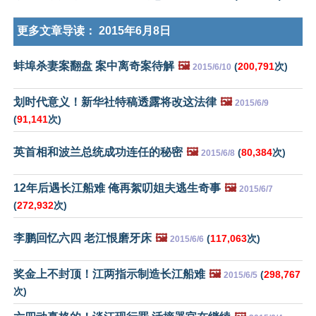
更多文章导读：
2015年6月8日
蚌埠杀妻案翻盘 案中离奇案待解
🖼️
(
200,791
次)
2015/6/10
划时代意义！新华社特稿透露将改这法律
🖼️
2015/6/9
(
91,141
次)
英首相和波兰总统成功连任的秘密
🖼️
(
80,384
次)
2015/6/8
12年后遇长江船难 俺再絮叨姐夫逃生奇事
🖼️
2015/6/7
(
272,932
次)
李鹏回忆六四 老江恨磨牙床
🖼️
(
117,063
次)
2015/6/6
奖金上不封顶！江两指示制造长江船难
🖼️
(
298,767
2015/6/5
次)