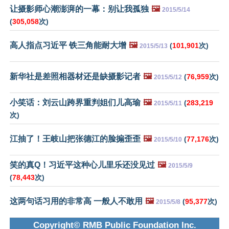
让摄影师心潮澎湃的一幕：别让我孤独
🖼️
2015/5/14
(
305,058
次)
高人指点习近平 铁三角能耐大增
🖼️
(
101,901
次)
2015/5/13
新华社是差照相器材还是缺摄影记者
🖼️
(
76,959
次)
2015/5/12
小笑话：刘云山跨界重判姐们儿高瑜
🖼️
(
283,219
2015/5/11
次)
江抽了！王岐山把张德江的脸搧歪歪
🖼️
(
77,176
次)
2015/5/10
笑的真Q！习近平这种心儿里乐还没见过
🖼️
2015/5/9
(
78,443
次)
这两句话习用的非常高 一般人不敢用
🖼️
(
95,377
次)
2015/5/8
Copyright© RMB Public Foundation Inc.