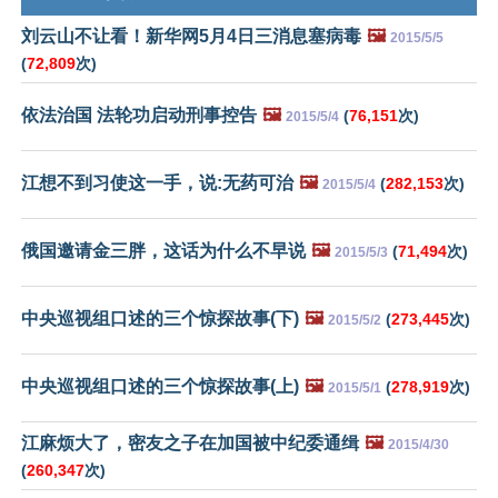
刘云山不让看！新华网5月4日三消息塞病毒
🖼️
2015/5/5
(
72,809
次)
依法治国 法轮功启动刑事控告
🖼️
(
76,151
次)
2015/5/4
江想不到习使这一手，说:无药可治
🖼️
(
282,153
次)
2015/5/4
俄国邀请金三胖，这话为什么不早说
🖼️
(
71,494
次)
2015/5/3
中央巡视组口述的三个惊探故事(下)
🖼️
(
273,445
次)
2015/5/2
中央巡视组口述的三个惊探故事(上)
🖼️
(
278,919
次)
2015/5/1
江麻烦大了，密友之子在加国被中纪委通缉
🖼️
2015/4/30
(
260,347
次)