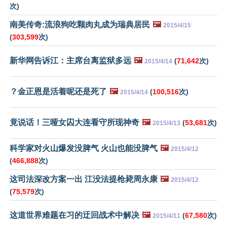
次)
南美传奇:流浪狗吃颗肉丸成为瑞典居民
🖼️
2015/4/15
(
303,599
次)
新华网告诉江：主席台离监狱多远
🖼️
(
71,642
次)
2015/4/14
？金正恩是活着呢还是死了
🖼️
(
100,516
次)
2015/4/14
竟说话！三哑女囚大连看守所现神奇
🖼️
(
53,681
次)
2015/4/13
科学家对火山爆发没脾气 火山也能没脾气
🖼️
2015/4/12
(
466,888
次)
这司法深改方案一出 江没法提枪毙周永康
🖼️
2015/4/12
(
75,579
次)
这道世界难题在习的迂回战术中解决
🖼️
(
67,580
次)
2015/4/11