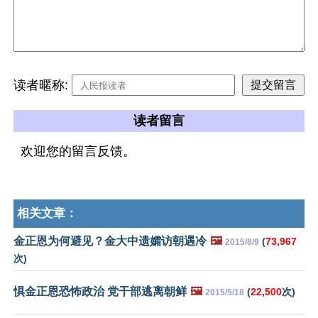
读者暱称:
读者留言
欢迎您的留言反馈。
相关文章：
金正恩为何避见？金大中遗孀访朝遇冷
🖼️
(
73,967
2015/8/9
次)
惧金正恩恐怖政治 党干部逃离朝鲜
🖼️
(
22,500
次)
2015/5/18