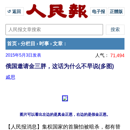
↺ 返回 
电子报
正體版
首页
分栏目
时事
文章
›
›
›
：
2015年5月3日
发表
人气：
71,494
俄国邀请金三胖，这话为什么不早说(多图)
戚思
图片可以看出左边的是真金正恩，右边的是假金正恩。
【人民报消息】集权国家的首脑怕被暗杀，都有替