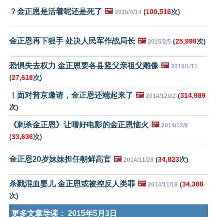
？金正恩是活着呢还是死了
🖼️
(
100,516
次)
2015/4/14
金正恩再下狠手 处决人民军作战局长
🖼️
(
25,998
次)
2015/2/5
恐惧失去权力 金正恩要各县竖父亲祖父雕像
🖼️
2015/1/11
(
27,618
次)
！面对普京邀请，金正恩还端起来了
🖼️
(
314,989
2014/12/22
次)
《刺杀金正恩》让嗜好电影的金正恩恼火
🖼️
2014/12/8
(
33,636
次)
金正恩20岁妹妹担任朝鲜高官
🖼️
(
34,823
次)
2014/11/28
杀戮混血婴儿 金正恩或被控反人类罪
🖼️
(
34,308
2014/11/18
次)
更多文章导读：
2015年5月3日