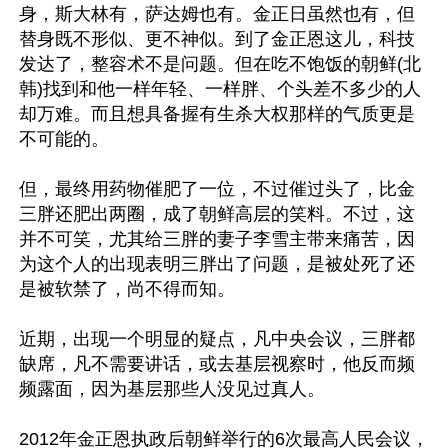
身，斯大林有，萨达姆也有。金正日虽然也有，但
替身既不形似、更不神似。到了金正恩这儿，科技
发达了，整容术不是问题。但在吃不饱饭的朝鲜(北
韩)找到和他一样年轻、一样胖、个头差不多少的人
却万难。而且想具备握有生杀大权那样的气质更是
不可能的。

但，最终用药物催肥了一位，不过催过头了，比金
三胖还肥出两圈，成了朝鲜高层的笑料。不过，这
并不可笑，尤其给三胖的妻子李雪主带来痛苦，因
为这个人的出现表明三胖出了问题，是被处死了还
是被软禁了，尚不得而知。

近期，出现一个明显的疑点，凡中央会议，三胖都
缺席，凡不需要讲话，或去基层视察时，他反而频
频露面，因为基层那些人没见过真人。 

2012年金正恩执政后朝鲜举行的6次最高人民会议，