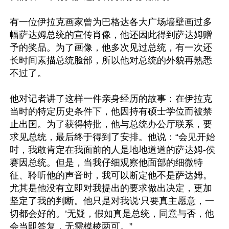
有一位伊拉克画家曾为巴格达各大广场墙壁画过多
幅萨达姆总统的宣传肖像，他还因此得到萨达姆赠
予的奖品。为了画像，他多次见过总统，有一次还
长时间素描总统脸部，所以他对总统的外貌再熟悉
不过了。

他对记者讲了这样一件亲身经历的故事：在伊拉克
当时的特定历史条件下，他因持有硕士学位而被禁
止出国。为了获得特批，他与总统办公厅联系，要
求见总统，最后终于得到了安排。他说：“会见开始
时，我敢肯定在我面前的人是地地道道的萨达姆-侯
赛因总统。但是，当我仔细观察他面部的细微特
征、聆听他的声音时，我可以断定他不是萨达姆。
尤其是他没有立即对我提出的要求做出决定，更加
坚定了我的判断。他只是对我说‘只要真主愿意，一
切都会好的。’无疑，假如真是总统，同意与否，他
会当即答复，无需模棱两可。”
