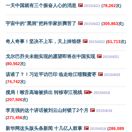
一天中国就有三个振奋人心的消息
🖼️
(
78,262
次)
2015/4/23
宇宙中的"黑洞"把科学家折腾苦了
🖼️
(
305,863
次)
2015/4/22
奇人奇事！坚决不上车，天上掉馅饼
🖼️
(
61,713
次)
2015/4/22
戈尔巴乔夫未能实现的愿望即将在中国实现
🖼️
2015/4/21
(
80,562
次)
该谁了？！习近平访巴印 临走给江噎颗蜜枣
🖼️
2015/4/20
(
74,742
次)
搅局！喉舌高瑜被拱出 转移审江视线
🖼️▶️
2015/4/18
(
207,506
次)
李克强的这个讲话被刘云山封锁了2个月
🖼️
2015/4/16
(
271,456
次)
新华网这头版头条新闻 十几亿人鼓掌
🖼️
(
286,089
2015/4/16