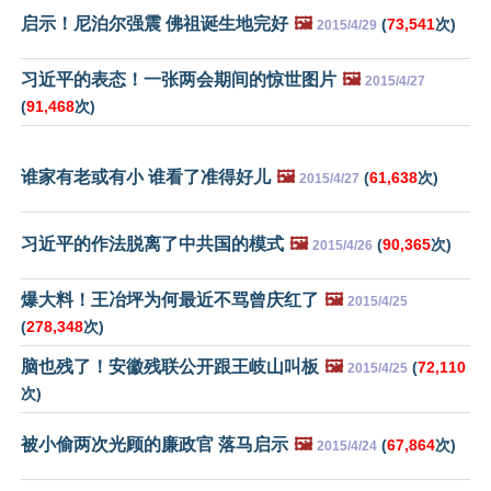
启示！尼泊尔强震 佛祖诞生地完好
🖼️
(
73,541
次)
2015/4/29
习近平的表态！一张两会期间的惊世图片
🖼️
2015/4/27
(
91,468
次)
谁家有老或有小 谁看了准得好儿
🖼️
(
61,638
次)
2015/4/27
习近平的作法脱离了中共国的模式
🖼️
(
90,365
次)
2015/4/26
爆大料！王冶坪为何最近不骂曾庆红了
🖼️
2015/4/25
(
278,348
次)
脑也残了！安徽残联公开跟王岐山叫板
🖼️
(
72,110
2015/4/25
次)
被小偷两次光顾的廉政官 落马启示
🖼️
(
67,864
次)
2015/4/24