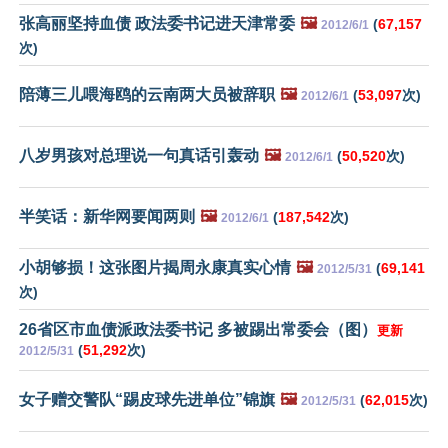
张高丽坚持血债 政法委书记进天津常委
🖼️
(
67,157
2012/6/1
次)
陪薄三儿喂海鸥的云南两大员被辞职
🖼️
(
53,097
次)
2012/6/1
八岁男孩对总理说一句真话引轰动
🖼️
(
50,520
次)
2012/6/1
半笑话：新华网要闻两则
🖼️
(
187,542
次)
2012/6/1
小胡够损！这张图片揭周永康真实心情
🖼️
(
69,141
2012/5/31
次)
26省区市血债派政法委书记 多被踢出常委会（图）
更新
(
51,292
次)
2012/5/31
女子赠交警队“踢皮球先进单位”锦旗
🖼️
(
62,015
次)
2012/5/31