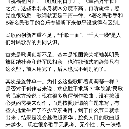
《祝福祖国》、《红红的日子》、《幸福万年长》
之类，这些歌名本身就区分度不高，再听旋律，感
觉也很熟悉，歌词就更是千篇一律。A著名民歌手和
B著名民歌手的音乐专辑听下来似乎没觉得有区别。
民歌的创新严重不足，“千歌一面”、“千人一嗓”是人
们对民歌界的共同认识。
首先是歌词创新不足。基本是祖国繁荣领袖英明民
族团结社会和谐军民相亲。也许歌颂式的辞藻只有
这么些，前人用完了，后人也找不到别的了。
其次是旋律单一。为什么这些歌听着调调都一样？
是否对于创作者来说，求稳胜于求新？“学院派”民歌
演唱家方琼说：现在很多所谓创作歌曲，没有按照
心灵的需要来创作，而是按照所谓的主题来写，有
些人批量生产了不少应景曲目，到了什么节日就拿
出来，结果是晚会越做越豪华，脍炙人口的歌曲越
来越少。 现在很多歌手无思考、无个性，只一味模