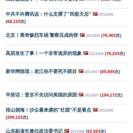
中共不许腾讯说：什么支撑了“民歌天后”
🖼️
2012/6/8
(
68,133
次)
北京！离奇惨烈车祸 警察压成肉饼
🖼️
(
76,463
次)
2012/6/8
高层发生了事！一个非常诡异的现象
🖼️
(
78,224
次)
2012/6/8
新华网惊现：老江你不要死不瞑目
🖼️
(
65,844
次)
2012/6/7
半笑话：普京不先访问美国的原因
🖼️
(
194,172
次)
2012/6/7
排山倒海！沙尘暴来袭的"壮观"不是看点
🖼️
2012/6/6
(
209,123
次)
山东副省长兼任政法委书记
🖼️
(
52,824
次)
2012/6/6