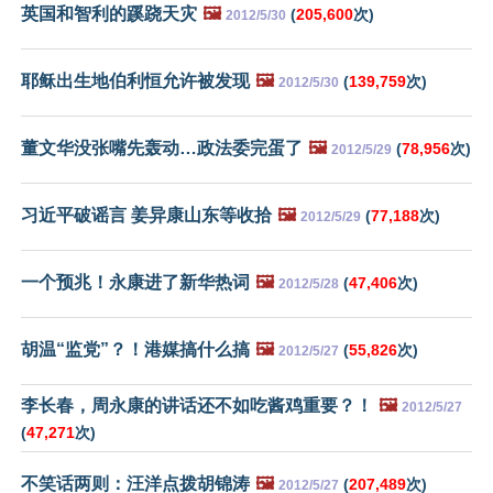
英国和智利的蹊跷天灾
🖼️
(
205,600
次)
2012/5/30
耶稣出生地伯利恒允许被发现
🖼️
(
139,759
次)
2012/5/30
董文华没张嘴先轰动…政法委完蛋了
🖼️
(
78,956
次)
2012/5/29
习近平破谣言 姜异康山东等收拾
🖼️
(
77,188
次)
2012/5/29
一个预兆！永康进了新华热词
🖼️
(
47,406
次)
2012/5/28
胡温“监党”？！港媒搞什么搞
🖼️
(
55,826
次)
2012/5/27
李长春，周永康的讲话还不如吃酱鸡重要？！
🖼️
2012/5/27
(
47,271
次)
不笑话两则：汪洋点拨胡锦涛
🖼️
(
207,489
次)
2012/5/27