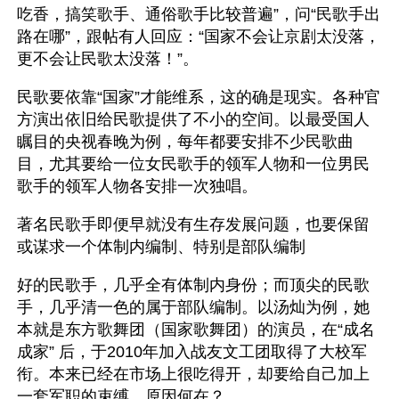
吃香，搞笑歌手、通俗歌手比较普遍”，问“民歌手出
路在哪”，跟帖有人回应：“国家不会让京剧太没落，
更不会让民歌太没落！”。
民歌要依靠“国家”才能维系，这的确是现实。各种官
方演出依旧给民歌提供了不小的空间。以最受国人
瞩目的央视春晚为例，每年都要安排不少民歌曲
目，尤其要给一位女民歌手的领军人物和一位男民
歌手的领军人物各安排一次独唱。
著名民歌手即便早就没有生存发展问题，也要保留
或谋求一个体制内编制、特别是部队编制
好的民歌手，几乎全有体制内身份；而顶尖的民歌
手，几乎清一色的属于部队编制。以汤灿为例，她
本就是东方歌舞团（国家歌舞团）的演员，在“成名
成家” 后，于2010年加入战友文工团取得了大校军
衔。本来已经在市场上很吃得开，却要给自己加上
一套军职的束缚，原因何在？