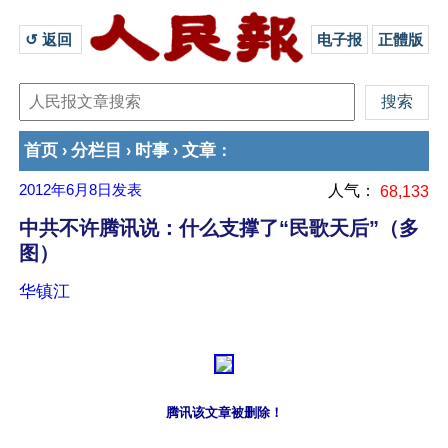
↺ 返回 
电子报
正體版
首页
分栏目
时事
文章
›
›
›
：
2012年6月8日
发表
人气：
68,133
中共不许腾讯说：什么支撑了“民歌天后”（多
图）
华镇江
腾讯该文章被删除！