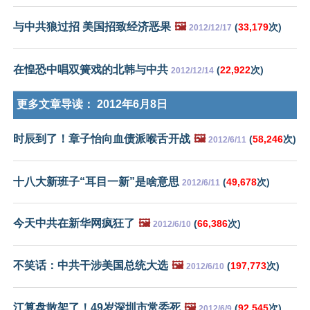
与中共狼过招 美国招致经济恶果
🖼️
(
33,179
次)
2012/12/17
在惶恐中唱双簧戏的北韩与中共
(
22,922
次)
2012/12/14
更多文章导读：
2012年6月8日
时辰到了！章子怡向血债派喉舌开战
🖼️
(
58,246
次)
2012/6/11
十八大新班子“耳目一新”是啥意思
(
49,678
次)
2012/6/11
今天中共在新华网疯狂了
🖼️
(
66,386
次)
2012/6/10
不笑话：中共干涉美国总统大选
🖼️
(
197,773
次)
2012/6/10
江算盘散架了！49岁深圳市常委死
🖼️
(
92,545
次)
2012/6/9