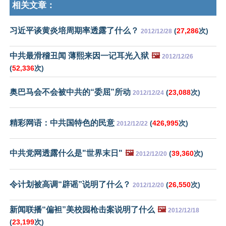
相关文章：
习近平谈黄炎培周期率透露了什么？
(
27,286
次)
2012/12/28
中共最滑稽丑闻 薄熙来因一记耳光入狱
🖼️
2012/12/26
(
52,336
次)
奥巴马会不会被中共的“委屈”所动
(
23,088
次)
2012/12/24
精彩网语：中共国特色的民意
(
426,995
次)
2012/12/22
中共党网透露什么是"世界末日"
🖼️
(
39,360
次)
2012/12/20
令计划被高调“辟谣”说明了什么？
(
26,550
次)
2012/12/20
新闻联播“偏袒”美校园枪击案说明了什么
🖼️
2012/12/18
(
23,199
次)