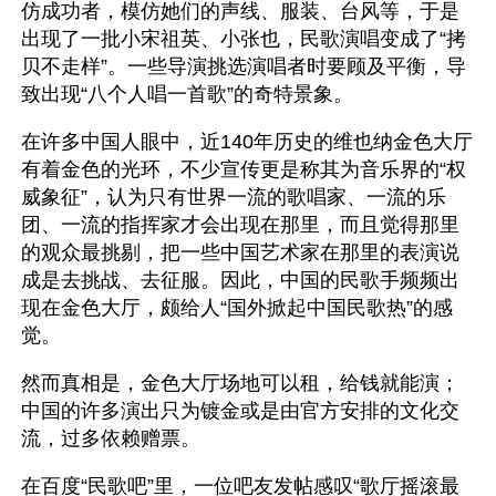
仿成功者，模仿她们的声线、服装、台风等，于是
出现了一批小宋祖英、小张也，民歌演唱变成了“拷
贝不走样”。一些导演挑选演唱者时要顾及平衡，导
致出现“八个人唱一首歌”的奇特景象。
在许多中国人眼中，近140年历史的维也纳金色大厅
有着金色的光环，不少宣传更是称其为音乐界的“权
威象征”，认为只有世界一流的歌唱家、一流的乐
团、一流的指挥家才会出现在那里，而且觉得那里
的观众最挑剔，把一些中国艺术家在那里的表演说
成是去挑战、去征服。因此，中国的民歌手频频出
现在金色大厅，颇给人“国外掀起中国民歌热”的感
觉。
然而真相是，金色大厅场地可以租，给钱就能演；
中国的许多演出只为镀金或是由官方安排的文化交
流，过多依赖赠票。
在百度“民歌吧”里，一位吧友发帖感叹“歌厅摇滚最