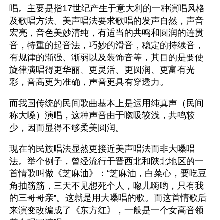
唱。主要是指17世纪产生于意大利的一种演唱风格
及歌唱方法。美声唱法要求歌唱的发声自然，声音
宏亮，音色美妙清纯，有适当的共鸣和圆润的连贯
音，特重的起音法，巧妙的滑音，稳定的持续音，
有规律的渐强、渐弱以及装饰音等，其目的是要使
旋律演唱得更华丽、更灵活、更圆润、更富有光
彩，音高更为准确，声音更具有穿透力。
而我国传统的民间歌曲基本上是运用纯真声（民间
称大嗓）演唱，这种声音由于唿吸较浅，共鸣较
少，因而显得不够柔美圆润。
现在的民族唱法显然更接近美声唱法而非大嗓唱
法。举个例子，曾经流行于晋西北和陕北地区的一
首情歌叫做《芝麻油》：“芝麻油，白菜心，要吃豆
角抽筋筋，三天不见想死个人，唿儿嗨哟，只有我
的三哥哥亲”。这就是用大嗓唱的歌。而这首情歌后
来演变改编成了《东方红》，一般是一个女高音领