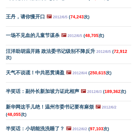
王丹，请你慢开口
🖼️
(
74,243
次)
2012/6/5
一场不见血的儿童节谋杀
🖼️
(
48,705
次)
2012/6/5
汪洋助胡温开路 政法委书记级别不降反升
(
72,912
2012/6/5
次)
天气不说谎！中共恶贯满盈
🖼️
(
250,615
次)
2012/6/4
半笑话：副外长新加坡力证此相声
🖼️
(
189,362
次)
2012/6/3
新华网这手儿绝！温州市委书记要有麻烦
🖼️
2012/6/2
(
48,055
次)
半笑话：小胡能洗洗睡了？
🖼️
(
97,103
次)
2012/6/2