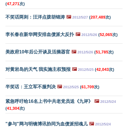
(
47,271
次)
不笑话两则：汪洋点拨胡锦涛
🖼️
(
207,489
次)
2012/5/27
李长春在新华网安排血债派大反扑
🖼️
(
52,065
次)
2012/5/26
美政府10年后公开谈及活摘器官
🖼️
(
51,785
次)
2012/5/26
对黄岩岛的天气 我实施主权预报
🖼️
(
42,043
次)
2012/5/25
半笑话：王立军不服判决
🖼️
(
61,709
次)
2012/5/25
紧急呼吁给16名上书中共老党员送《九评》
🖼️
2012/5/24
(
41,304
次)
"参与"网与明镜博讯协同为血债派招魂儿
🖼️
2012/5/24