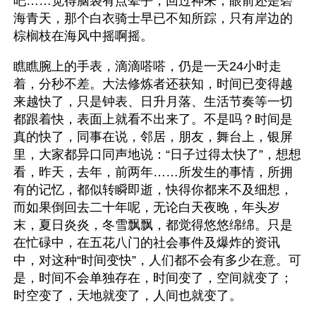
吧……觉得脑袋有点晕乎，回过神来，眼前还是碧
海青天，那个白衣骑士早已不知所踪，只有岸边的
棕榈枝在海风中摇啊摇。
瞧瞧腕上的手表，滴滴嗒嗒，仍是一天24小时走
着，分秒不差。大法修炼者还获知，时间已变得越
来越快了，只是钟表、日升月落、生活节奏等一切
都跟着快，表面上就看不出来了。不是吗？时间是
真的快了，同事在说，邻居，朋友，舞台上，银屏
里，大家都异口同声地说：“日子过得太快了”，想想
看，昨天，去年，前两年……所发生的事情，所拥
有的记忆，都似转瞬即逝，快得你都来不及细想，
而如果倒回去二十年呢，无论白天夜晚，年头岁
末，夏日炎炎，冬雪飘飘，都觉得悠悠绵绵。只是
在忙碌中，在五花八门的社会事件及爆炸的资讯
中，对这种“时间变快”，人们都不会有多少在意。可
是，时间不会单独存在，时间变了，空间就变了；
时空变了，天地就变了，人间也就变了。