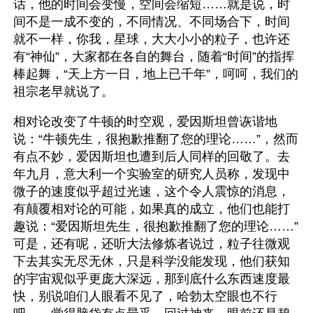
话，他的时间会变慢，空间会缩短……就是说，时
间不是一成不变的，不同情况、不同场合下，时间
就不一样，你我，星球，大大小小的粒子，也许还
有“神仙”，大家都在各自的舞台，随着“时间”的指挥
棒起舞，“天上方一日，地上已千年”，呵呵，我们的
祖宗老早就说了。
相对论改变了牛顿的时空观，爱因斯坦曾诙谐地
说：“牛顿先生，很抱歉推翻了您的理论……”，然而
有点不妙，爱因斯坦也遭到后人同样的回敬了。去
年九月，意大利一个实验室的研究人员称，发现中
微子的速度似乎超过光速，这个令人震惊的消息，
有颠覆相对论的可能，如果真的成立，他们也能打
趣说：“爱因斯坦先生，很抱歉推翻了您的理论……”
可是，还有呢，还听大法修炼者说过，粒子往微观
下去其实无尽无休，只是科学没能发现，他们获知
的宇宙观似乎更庞大深远，那到底什么东西速度最
快，别说咱们人眼看不见了，哈勃太空眼也不行