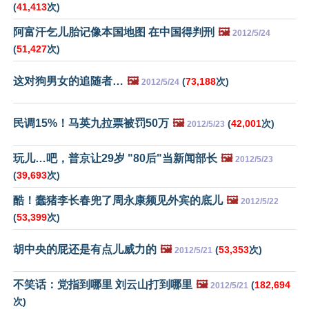
(
41,413
次)
阿富汗乞儿胎记像本国地图 在中国得判刑
🖼️
2012/5/24
(
51,427
次)
这对狗男女的追随者…
🖼️
(
73,188
次)
2012/5/24
民调15%！马英九拉票被罚50万
🖼️
(
42,001
次)
2012/5/23
玩儿…吧，普京让29岁 "80后"当新闻部长
🖼️
2012/5/23
(
39,693
次)
酷！蠢猪李长春兜了周永康频见外宾的底儿
🖼️
2012/5/22
(
53,399
次)
胡中央的屁还是有点儿威力的
🖼️
(
53,353
次)
2012/5/21
不笑话：党指到哪里 刘云山打到哪里
🖼️
(
182,694
2012/5/21
次)