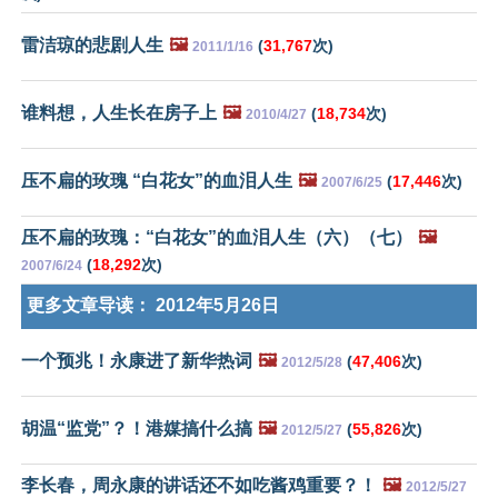
雷洁琼的悲剧人生
🖼️
(
31,767
次)
2011/1/16
谁料想，人生长在房子上
🖼️
(
18,734
次)
2010/4/27
压不扁的玫瑰 “白花女”的血泪人生
🖼️
(
17,446
次)
2007/6/25
压不扁的玫瑰：“白花女”的血泪人生（六）（七）
🖼️
(
18,292
次)
2007/6/24
更多文章导读：
2012年5月26日
一个预兆！永康进了新华热词
🖼️
(
47,406
次)
2012/5/28
胡温“监党”？！港媒搞什么搞
🖼️
(
55,826
次)
2012/5/27
李长春，周永康的讲话还不如吃酱鸡重要？！
🖼️
2012/5/27