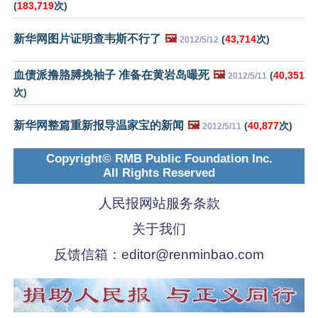
(
183,719
次)
新华网图片证明查韦斯不行了
🖼️
(
43,714
次)
2012/5/12
血债派撸胳膊挽袖子 准备在黄岩岛嘬死
🖼️
(
40,351
2012/5/11
次)
新华网整篇重新报导温家宝的新闻
🖼️
(
40,877
次)
2012/5/11
Copyright© RMB Public Foundation Inc.
All Rights Reserved
人民报网站服务条款
关于我们
反馈信箱：
editor@renminbao.com