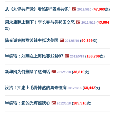
从《九评共产党》看陷阱“四点共识”
🖼️
(
47,969
次)
2012/5/20
周永康翻上翻下！李长春与吴邦国交恶
🖼️
(
43,884
2012/5/19
次)
陈光诚在酸甜苦辣中抵达美国
🖼️
(
50,359
次)
2012/5/19
半笑话：刘翔在上海比赛12秒97
🖼️
(
186,706
次)
2012/5/19
新华网为何删除了这句话
🖼️
(
38,810
次)
2012/5/18
没治！江患上毛骨悚然的离奇怪病
(
68,442
次)
2012/5/18
半笑话：党的光辉照我心
🖼️
(
185,910
次)
2012/5/18