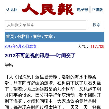
↺ 返回 
电子报
正體版
首页
分栏目
寰宇
文章
›
›
›
：
2012年5月26日
发表
人气：
117,709
2012不可忽视的讯息──时间变了
华风
【人民报消息】这里挺安静，浩瀚的海水平静柔
滑，只有阵阵舒缓的涟漪。在树荫下找了块石头坐
下，望着沙滩上远远残留的几个脚印，又想起了刚
才同事的谈论。因公司举行年庆活动，整个团队开
到了海滨，欢闹和闲聊中，大家热议的竟然是时
间，都说现在时间过得太快了，一天又一天，好像