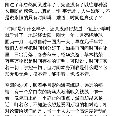
刚过了年忽然间又过年了，完全没有了以往那种漫
长期盼的感觉……真的，“世事无常，人生如梦”，不
是说永恒的只有时间吗，难道，时间也真变了？
“时间”是个什么样子，还真没好好想过，但上小学时
就学过了，地球绕太阳一圈为一年，月亮绕地球一
圈为一月，地球自转一圈为一天，早在几千年前，
我们人类就把时间划分好了，如果再问问时间在哪
里，日出月落，春去秋来，绍华流逝，草木枯荣，
万事万物都是时间存在的证明，可以说，时间证实
着一切，掌控一切，但时间本身到底是什么呢？它
却无形无色，摸不着，够不着，也找不着。
空阔的沙滩，顺着半月形的海湾蜿蜒，远远的那
端，有一个穿白衣的骑马人渐渐映入视线，乍一
看，像笔画上的一个静止的孤点，然而却越来越
近，盯着它，不知怎么想起爱因斯坦的相对论，相
对论带给我们的是，当一个人以一个高速度运动的