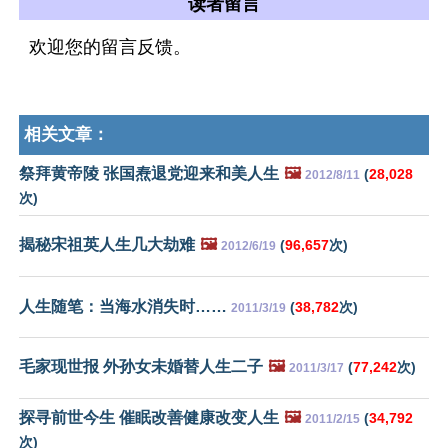
读者留言
欢迎您的留言反馈。
相关文章：
祭拜黄帝陵 张国焘退党迎来和美人生
🖼️
(
28,028
2012/8/11
次)
揭秘宋祖英人生几大劫难
🖼️
(
96,657
次)
2012/6/19
人生随笔：当海水消失时……
(
38,782
次)
2011/3/19
毛家现世报 外孙女未婚替人生二子
🖼️
(
77,242
次)
2011/3/17
探寻前世今生 催眠改善健康改变人生
🖼️
(
34,792
2011/2/15
次)