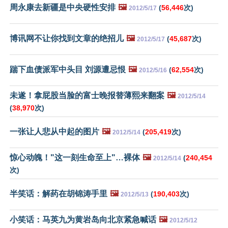
周永康去新疆是中央硬性安排
🖼️
(
56,446
次)
2012/5/17
博讯网不让你找到文章的绝招儿
🖼️
(
45,687
次)
2012/5/17
踹下血债派军中头目 刘源遭忌恨
🖼️
(
62,554
次)
2012/5/16
未遂！拿屁股当脸的富士晚报替薄熙来翻案
🖼️
2012/5/14
(
38,970
次)
一张让人悲从中起的图片
🖼️
(
205,419
次)
2012/5/14
惊心动魄！"这一刻生命至上"…裸体
🖼️
(
240,454
2012/5/14
次)
半笑话：解药在胡锦涛手里
🖼️
(
190,403
次)
2012/5/13
小笑话：马英九为黄岩岛向北京紧急喊话
🖼️
2012/5/12