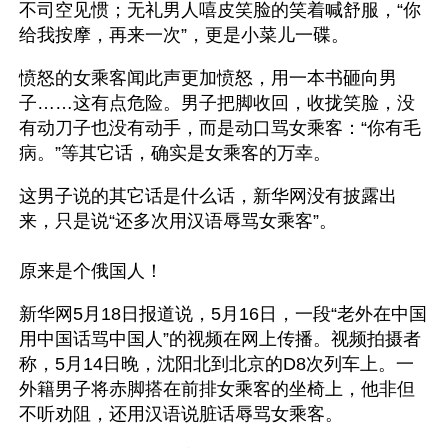
不司空见惯；无礼男人嘻皮笑脸的笑着喊舒服，“你
给我按摩，再来一次”，更是小菜儿一碟。
愤怒的女乘客闻此声更加愤怒，用一本书砸向男
子……这有点危险。男子把脚收回，收拢笑脸，没
有动刀子也没有动手，而是动口骂女乘客：“你有毛
病。”等其它话，确实是女乘客的万幸。
这男子说的其它话是什么话，新华网没有披露出
来，只是说“还多次用汉语辱骂女乘客”。
原来是个俄国人！
新华网5月18日报道说，5月16日，一段“老外在中国
用中国话骂中国人”的视频在网上传播。视频拍摄者
称，5月14日晚，沈阳北到北京的D8次列车上。一
外籍男子将赤脚搭在前排女乘客的坐椅上，他非但
不听劝阻，还用汉语说脏话辱骂女乘客。