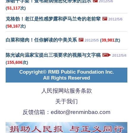
亲吻十字架！查韦斯病情恶化带来的启示
🖼️
2012/5/6
(
51,117
次)
克格勃！老江是性感梦露和萨马兰奇的老前辈
🖼️
2012/5/6
(
58,167
次)
白菜和猪肉！任你解读的中美关系
🖼️
(
39,981
次)
2012/5/5
陈光诚向温家宝提出三项要求的视频与文字稿
🖼️▶️
2012/5/4
(
155,606
次)
Copyright© RMB Public Foundation Inc.
All Rights Reserved
人民报网站服务条款
关于我们
反馈信箱：
editor@renminbao.com