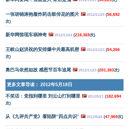
一张胡锦涛抱着炸药击鼓传花的图片
🖼️
(
56,692
2012/11/24
次)
新华网惊现车祸神奇
🖼️
(
218,369
次)
2012/11/24
王岐山赵洪祝的安排爆中共最高机密
🖼️
(
54,266
2012/11/23
次)
奥巴马依然如故 感恩节百车追尾
🖼️
(
201,383
次)
2012/11/23
更多文章导读：
2012年5月18日
不笑话：党指到哪里 刘云山打到哪里
🖼️
(
182,694
2012/5/21
次)
从《九评共产党》看陷阱“四点共识”
🖼️
(
47,969
次)
2012/5/20