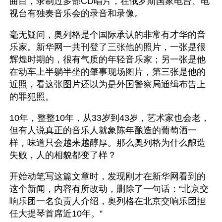
曲目，录制过多部CD唱片，在俄罗斯国家电台、电
视台有独奏音乐会的录音和录像。
毫无疑问，奥列格是个国际承认的非常有才华的音
乐家。新华网一共刊登了三张他的照片，一张是很
辉煌时期的，很有气质的年轻音乐家；另一张是他
在动车上半躺半坐的肇事现场图片，第三张是他的
近照，看这张图片还以为是外国警察局通缉布告上
的罪犯照。
10年，整整10年，从33岁到43岁，艺术家也会老，
但有人说真正的音乐人就象陈年酿造的葡萄酒一
样，味道只会越来越醇厚。那么奥列格为什么酿造
失败，人的相貌都变了样？
开始动笔写这篇文章时，发现刚才在新华网看到的
这个新闻，内容有所改动，删除了一句话：“北京交
响乐团一名负责人介绍，奥列格在北京交响乐团担
任大提琴首席近10年。” 