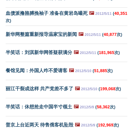
血债派撸胳膊挽袖子 准备在黄岩岛嘬死
🖼️
(
40,351
2012/5/11
次)
新华网整篇重新报导温家宝的新闻
🖼️
(
40,877
次)
2012/5/11
半笑话：刘淇新华网答疑获满分
🖼️
(
181,965
次)
2012/5/11
餐馆见闻：外国人咋不爱请客
🖼️
(
51,885
次)
2012/5/10
丽江干裂成这样 共产党差不多了
🖼️
(
199,068
次)
2012/5/10
半笑话：休想抢走中国半寸领土
🖼️
(
58,362
次)
2012/5/9
普京上台近两天 待售俄客机坠毁
🖼️
(
192,969
次)
2012/5/9