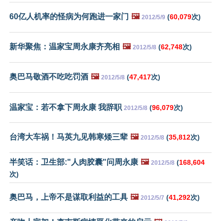
60亿人机率的怪病为何跑进一家门
🖼️
(
60,079
次)
2012/5/9
新华聚焦：温家宝周永康齐亮相
🖼️
(
62,748
次)
2012/5/8
奥巴马敬酒不吃吃罚酒
🖼️
(
47,417
次)
2012/5/8
温家宝：若不拿下周永康 我辞职
(
96,079
次)
2012/5/8
台湾大车祸！马英九见韩寒矮三辈
🖼️
(
35,812
次)
2012/5/8
半笑话：卫生部:"人肉胶囊"问周永康
🖼️
(
168,604
2012/5/8
次)
奥巴马，上帝不是谋取利益的工具
🖼️
(
41,292
次)
2012/5/7