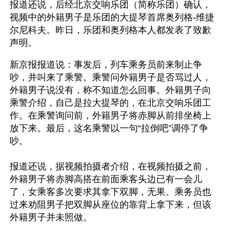
报道还说，后经北京交响乐团（简称乐团）确认，
视频中的外籍男子是乐团的大提琴首席奥列格-维捷
尔尼科夫。昨日，乐团和奥列格本人都发表了致歉
声明。
新京报报道说：事发后，列车乘务员前来制止争
吵，并叫来了乘警。乘警问外籍男子是否骂过人，
外籍男子说没有，称不知道怎么回事。外籍男子向
乘警介绍，自己是拉大提琴的，在北京交响乐团工
作。在乘警询问前，外籍男子将赤脚从前排坐椅上
放下来。最后，这名乘警以一句“拉倒吧”调停了争
吵。
报道还说，据视频拍摄者介绍，在视频拍摄之前，
外籍男子将赤脚高搭在前面乘客头边已有一会儿
了，女乘客多次要求其拿下双脚，无果。乘务员也
过来劝阻男子把双脚从座位的靠背上拿下来，但该
外籍男子并未照做。