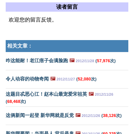
读者留言
欢迎您的留言反馈。
相关文章：
咋这能耐！老江痦子会满脸跑
🖼️
(
57,976
次)
2012/11/28
令人动容的动物奇闻
🖼️
(
52,080
次)
2012/11/27
这题目忒恶心江！赵本山最宠爱宋祖英
🖼️
2012/11/26
(
68,468
次)
这俩新闻一起登 新华网就是反党
🖼️
(
38,126
次)
2012/11/26
新华网要闻：当面是人 背后是鬼
🖼️
(
60,225
次)
2012/11/25