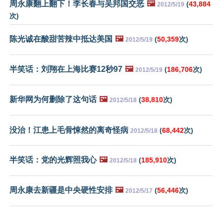
周永康翻上翻下！李长春与吴邦国交恶
🖼️
(
43,884
2012/5/19
次)
陈光诚在酸甜苦辣中抵达美国
🖼️
(
50,359
次)
2012/5/19
半笑话：刘翔在上海比赛12秒97
🖼️
(
186,706
次)
2012/5/19
新华网为何删除了这句话
🖼️
(
38,810
次)
2012/5/18
没治！江患上毛骨悚然的离奇怪病
(
68,442
次)
2012/5/18
半笑话：党的光辉照我心
🖼️
(
185,910
次)
2012/5/18
周永康去新疆是中央硬性安排
🖼️
(
56,446
次)
2012/5/17