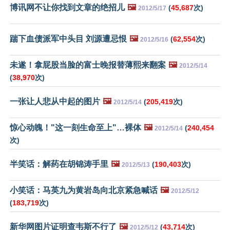
博讯网不让你找到文章的绝招儿
🖼️
(
45,687
次)
2012/5/17
踹下血债派军中头目 刘源遭忌恨
🖼️
(
62,554
次)
2012/5/16
未遂！拿屁股当脸的富士晚报替薄熙来翻案
🖼️
2012/5/14
(
38,970
次)
一张让人悲从中起的图片
🖼️
(
205,419
次)
2012/5/14
惊心动魄！"这一刻生命至上"…裸体
🖼️
(
240,454
2012/5/14
次)
半笑话：解药在胡锦涛手里
🖼️
(
190,403
次)
2012/5/13
小笑话：马英九为黄岩岛向北京紧急喊话
🖼️
2012/5/12
(
183,719
次)
新华网图片证明查韦斯不行了
🖼️
(
43,714
次)
2012/5/12