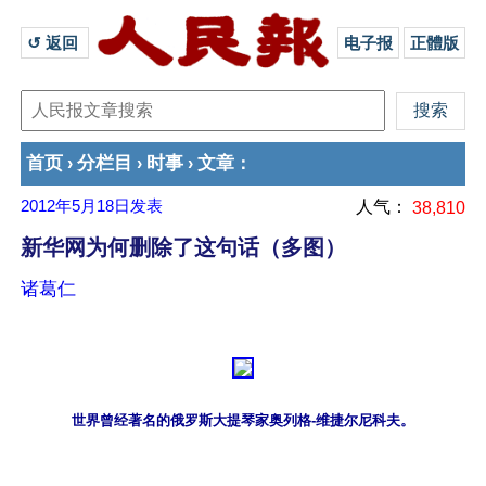
↺ 返回 
电子报
正體版
首页
分栏目
时事
文章
›
›
›
：
2012年5月18日
发表
人气：
38,810
新华网为何删除了这句话（多图）
诸葛仁
世界曾经著名的俄罗斯大提琴家奥列格-维捷尔尼科夫。