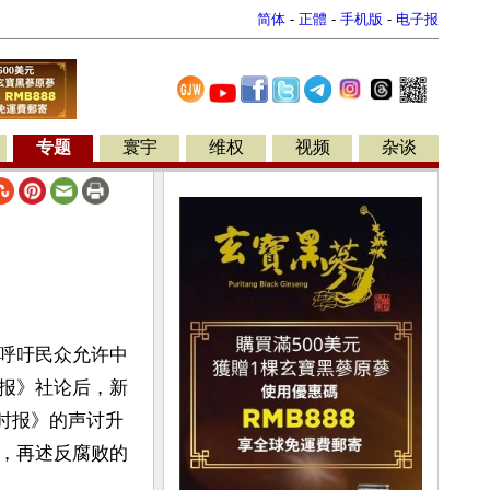
简体
-
正體
-
手机版
-
电子报
专题
寰宇
维权
视频
杂谈
呼吁民众允许中
报》社论后，新
球时报》的声讨升
，再述反腐败的