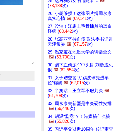
25. 这对狗男女的追随者…
🖼️
(
73,188
次)
26. 小胡够损！这张图片揭周永康
真实心情
🖼️
(
69,141
次)
27. 没治！江患上毛骨悚然的离奇
怪病 (
68,442
次)
28. 张高丽坚持血债 政法委书记进
天津常委
🖼️
(
67,157
次)
29. 温家宝在地质大学的讲话全文
🖼️
(
63,700
次)
30. 踹下血债派军中头目 刘源遭忌
恨
🖼️
(
62,554
次)
31. 女子赠交警队“踢皮球先进单
位”锦旗
🖼️
(
62,015
次)
32. 半笑话：王立军不服判决
🖼️
(
61,709
次)
33. 周永康去新疆是中央硬性安排
🖼️
(
56,446
次)
34. 胡温“监党”？！港媒搞什么搞
🖼️
(
55,826
次)
35. 习近平父逝世10周年 传记审查