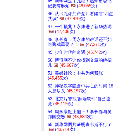
45. 新华网这手儿绝！温州市委书
记要有麻烦
🖼️
(
48,055
次)
46. 从《九评共产党》看陷阱“四点
共识”
🖼️
(
47,970
次)
47. 一个预兆！永康进了新华热词
🖼️
(
47,406
次)
48. 李长春，周永康的讲话还不如
吃酱鸡重要？！
🖼️
(
47,271
次)
49. 少年时代的奇遇 (
45,742
次)
50. 博讯网不让你找到文章的绝招
儿
🖼️
(
45,687
次)
51. 美媒社论：中共为何紧张
(
45,455
次)
52. 神秘汉字隐含中共亡的时间 18
大是尽头 (
45,197
次)
53. 北京片警找“翻墙软件”自己退
党 (
45,119
次)
54. 周永康翻上翻下！李长春与吴
邦国交恶
🖼️
(
43,884
次)
55. 新华网图片证明查韦斯不行了
🖼️
(
43,714
次)