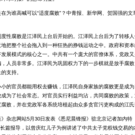
是在为谁高喊可以“适度腐败”？中青报、新华网、贺国强的文
制度性腐败是江泽民上台后开始的。江泽民上台后为了转移人
意地把整个社会拖入到一种狂热的挣钱运动之中。政府和资本
济发展模式的核心之一。中共有一个庞大的官僚体系，党政又
编，人员非常多。江泽民为巩固权力下的一步棋就是放手腐败
上的支持。
小小的官员都能用权去赚钱，江泽民自身家族的腐败更是成为
败成为了社会常态。对官员实行利益均沾，共同腐败的政策，
度腐败，并在党政军各系统培植起由众多贪官污吏构成的江氏
》杂志网站5月30日发表《悉尼晨锋报》驻北京记者加内特（J
）的长篇报导，以曾庆红儿子为例讲述了中共太子党权钱交易的