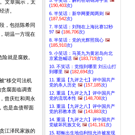
5. 半笑话：解药在胡锦涛手里
🖼️
产。文章揭示，太
(
190,403
次)
经济。
6. 半笑话：新华网要闻两则
🖼️
(
187,542
次)
段，包括陈希同
7. 半笑话：刘翔在上海比赛12秒
97
🖼️
(
186,706
次)
，胡温一方现在
8. 半笑话：党的光辉照我心
🖼️
(
185,910
次)
9. 小笑话：马英九为黄岩岛向北
危险就是腐败。
京紧急喊话
🖼️
(
183,719
次)
10. 不笑话：党指到哪里 刘云山打
到哪里
🖼️
(
182,694
次)
11. 重温【九评之七】评中国共产
被“移交司法机
党的杀人历史
🖼️
(
157,185
次)
的贪腐面临调查
12. 重温【九评之九】评中国共产
党的流氓本性
🖼️
(
148,708
次)
，曾庆红和周永
13. 重温【九评之八】评中国共产
，也是血债帮面
党的邪教本质
🖼️
(
143,883
次)
14. 重温【九评之六】评中国共产
党破坏民族文化
🖼️
(
141,161
次)
贪江泽民家族的
15. 耶稣出生地伯利恒允许被发现