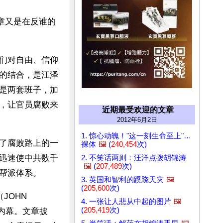
章又是在反谁的
们对自由、信仰
的结合，是江泽
是两套班子，加
，让官员腐败来
近期最受欢迎的文章
2012年6月2日
1. 惊心动魄！"这一刻生命至上"…
了腐败路上的一
裸体
🖼️
(
240,454
次)
迅速使中共数千
2. 不笑话两则：汪洋点拨胡锦涛
🖼️
(
207,489
次)
帮派体系。
3. 英国和智利的蹊跷天灾
🖼️
(
205,600
次)
OHN 
4. 一张让人悲从中起的图片
🖼️
(
205,419
次)
内幕。文章披