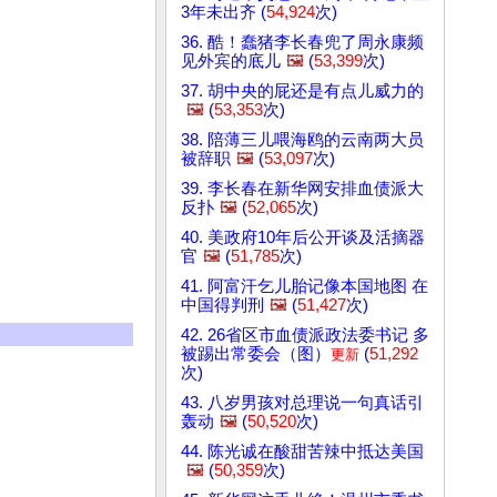
3年未出齐 (
54,924
次)
36. 酷！蠢猪李长春兜了周永康频
见外宾的底儿
🖼️
(
53,399
次)
37. 胡中央的屁还是有点儿威力的
🖼️
(
53,353
次)
38. 陪薄三儿喂海鸥的云南两大员
被辞职
🖼️
(
53,097
次)
39. 李长春在新华网安排血债派大
反扑
🖼️
(
52,065
次)
40. 美政府10年后公开谈及活摘器
官
🖼️
(
51,785
次)
41. 阿富汗乞儿胎记像本国地图 在
中国得判刑
🖼️
(
51,427
次)
42. 26省区市血债派政法委书记 多
被踢出常委会（图）
(
51,292
更新
次)
43. 八岁男孩对总理说一句真话引
轰动
🖼️
(
50,520
次)
44. 陈光诚在酸甜苦辣中抵达美国
🖼️
(
50,359
次)