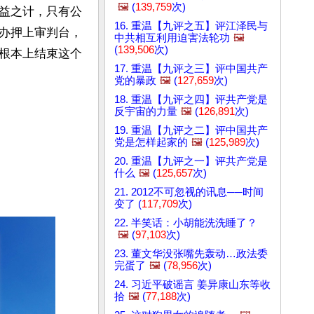
🖼️
(
139,759
次)
益之计，只有公
16. 重温【九评之五】评江泽民与
办押上审判台，
中共相互利用迫害法轮功
🖼️
(
139,506
次)
根本上结束这个
17. 重温【九评之三】评中国共产
党的暴政
🖼️
(
127,659
次)
18. 重温【九评之四】评共产党是
反宇宙的力量
🖼️
(
126,891
次)
19. 重温【九评之二】评中国共产
党是怎样起家的
🖼️
(
125,989
次)
20. 重温【九评之一】评共产党是
什么
🖼️
(
125,657
次)
21. 2012不可忽视的讯息──时间
变了 (
117,709
次)
22. 半笑话：小胡能洗洗睡了？
🖼️
(
97,103
次)
23. 董文华没张嘴先轰动…政法委
完蛋了
🖼️
(
78,956
次)
24. 习近平破谣言 姜异康山东等收
拾
🖼️
(
77,188
次)