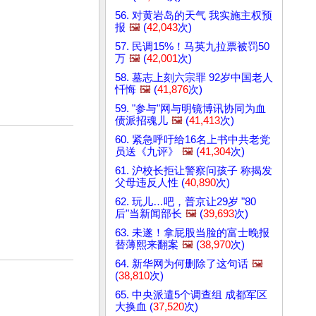
56. 对黄岩岛的天气 我实施主权预
报
🖼️
(
42,043
次)
57. 民调15%！马英九拉票被罚50
万
🖼️
(
42,001
次)
58. 墓志上刻六宗罪 92岁中国老人
忏悔
🖼️
(
41,876
次)
59. "参与"网与明镜博讯协同为血
债派招魂儿
🖼️
(
41,413
次)
60. 紧急呼吁给16名上书中共老党
员送《九评》
🖼️
(
41,304
次)
61. 沪校长拒让警察问孩子 称揭发
父母违反人性 (
40,890
次)
62. 玩儿…吧，普京让29岁 "80
后"当新闻部长
🖼️
(
39,693
次)
63. 未遂！拿屁股当脸的富士晚报
替薄熙来翻案
🖼️
(
38,970
次)
64. 新华网为何删除了这句话
🖼️
(
38,810
次)
65. 中央派遣5个调查组 成都军区
大换血 (
37,520
次)