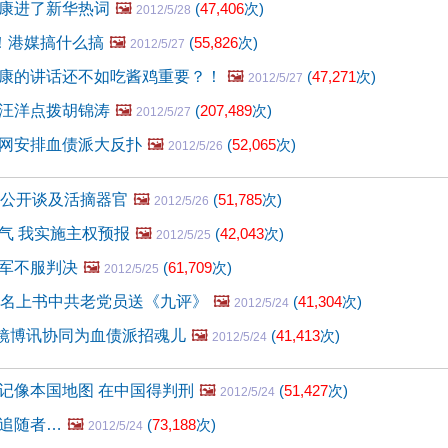
康进了新华热词
🖼️
(
47,406
次)
2012/5/28
？！港媒搞什么搞
🖼️
(
55,826
次)
2012/5/27
康的讲话还不如吃酱鸡重要？！
🖼️
(
47,271
次)
2012/5/27
汪洋点拨胡锦涛
🖼️
(
207,489
次)
2012/5/27
网安排血债派大反扑
🖼️
(
52,065
次)
2012/5/26
后公开谈及活摘器官
🖼️
(
51,785
次)
2012/5/26
气 我实施主权预报
🖼️
(
42,043
次)
2012/5/25
军不服判决
🖼️
(
61,709
次)
2012/5/25
6名上书中共老党员送《九评》
🖼️
(
41,304
次)
2012/5/24
明镜博讯协同为血债派招魂儿
🖼️
(
41,413
次)
2012/5/24
记像本国地图 在中国得判刑
🖼️
(
51,427
次)
2012/5/24
追随者…
🖼️
(
73,188
次)
2012/5/24