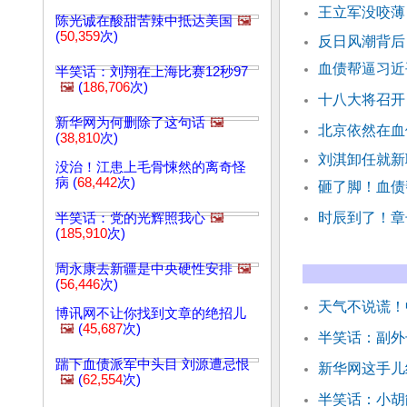
王立军没咬薄
陈光诚在酸甜苦辣中抵达美国
🖼️
(
50,359
次)
反日风潮背后
血债帮逼习近
半笑话：刘翔在上海比赛12秒97
🖼️
(
186,706
次)
十八大将召开
新华网为何删除了这句话
🖼️
北京依然在血
(
38,810
次)
刘淇卸任就新
没治！江患上毛骨悚然的离奇怪
病 (
68,442
次)
砸了脚！血债
时辰到了！章
半笑话：党的光辉照我心
🖼️
(
185,910
次)
周永康去新疆是中央硬性安排
🖼️
(
56,446
次)
天气不说谎！
博讯网不让你找到文章的绝招儿
🖼️
(
45,687
次)
半笑话：副外
踹下血债派军中头目 刘源遭忌恨
新华网这手儿
🖼️
(
62,554
次)
半笑话：小胡