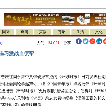
国际
奇闻
灾祸
万象
生活
文化
人气：
34,021
分享：
表
胡温习激战血债帮
】曾庆红周永康中共强硬派掌控的《环球时报》日前发表社论
遭到社会舆论群起声讨。继《中国青年报》点名批评《环球时
直接指责《环球时报》“允许腐败”是误国之论，使得对《环
中共中央机关刊物《求是》杂志发表中纪委书记贺国强的长文
《环球时报》的意味明显。