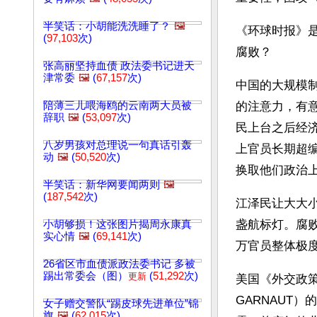
半笑话：小胡能洗洗睡了？
🖼️
《环球时报》
(
97,103
次)
腐败？
张高丽坚持血债 政法委书记进天
津常委
🖼️
(
67,157
次)
中国的大规模
陪薄三儿喂海鸥的云南两大员被
的注意力，有
辞职
🖼️
(
53,097
次)
民上台之后经
八岁男孩对总理说一句真话引轰
上官员长期超
动
🖼️
(
50,520
次)
换取他们政治
半笑话：新华网要闻两则
🖼️
(
187,542
次)
江泽民让大大
盏航标灯。腐
小胡够损！这张图片揭周永康真
实心情
🖼️
(
69,141
次)
万官员整体极
26省区市血债派政法委书记 多被
踢出常委会（图）
(
51,292
次)
更新
美国《外交政策
GARNAUT
女子赠交警队“踢皮球先进单位”锦
旗
🖼️
(
62,015
次)