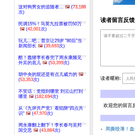
这对狗男女的追随者…
🖼️
(
73,188
次)
读者留言反馈
民调15%！马英九拉票被罚50万
🖼️
(
42,001
次)
玩儿…吧，普京让29岁 "80后"当
新闻部长
🖼️
(
39,693
次)
酷！蠢猪李长春兜了周永康频见
外宾的底儿
🖼️
(
53,399
次)
胡中央的屁还是有点儿威力的
🖼️
读者暱称:
(
53,353
次)
不笑话：党指到哪里 刘云山打到
哪里
🖼️
(
182,694
次)
欢迎您的留言
从《九评共产党》看陷阱“四点共
识”
🖼️
(
47,970
次)
周永康翻上翻下！李长春与吴邦
周撕咬薄！血
国交恶
🖼️
(
43,884
次)