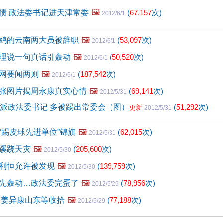
债 政法委书记进天津常委
🖼️
(
67,157
次)
2012/6/1
鸥的云南两大员被辞职
🖼️
(
53,097
次)
2012/6/1
理说一句真话引轰动
🖼️
(
50,520
次)
2012/6/1
网要闻两则
🖼️
(
187,542
次)
2012/6/1
张图片揭周永康真实心情
🖼️
(
69,141
次)
2012/5/31
债派政法委书记 多被踢出常委会（图）
(
51,292
次)
更新
2012/5/31
“踢皮球先进单位”锦旗
🖼️
(
62,015
次)
2012/5/31
蹊跷天灾
🖼️
(
205,600
次)
2012/5/30
利恒允许被发现
🖼️
(
139,759
次)
2012/5/30
先轰动…政法委完蛋了
🖼️
(
78,956
次)
2012/5/29
 姜异康山东等收拾
🖼️
(
77,188
次)
2012/5/29