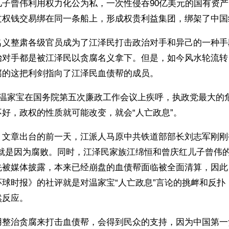
儿子曾伟利用权力化公为私，一次性侵吞90亿美元的国有资
过权钱交易绑在同一条船上，形成权贵利益集团，绑架了中国
名义整肃各级官员成为了江泽民打击政治对手和异己的一种手
治对手都是被江泽民以贪腐名义拿下。但是，如今风水轮流转
腐的这把利剑指向了江泽民血债帮的成员。
理温家宝在国务院第五次廉政工作会议上疾呼，执政党最大的
好，政权的性质就可能改变，就会“人亡政息”。
》文章出台的前一天，江派人马原中共铁道部部长刘志军刚刚
因就是因为腐败。同时，江泽民家族江绵恒和曾庆红儿子曾伟
先被媒体披露，本来已经崩盘的血债帮面临被全面清算，因此
环球时报》的社评就是对温家宝“人亡政息”言论的挑衅和反扑
然反应。
用整治贪腐来打击血债帮，会得到民众的支持，因为中国第一