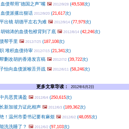
 血债帮用"德国之声"嘴
🖼️
(
49,538
次)
2012/9/28
 血债派撂出狠话
(
21,617
次)
2012/9/20
平出镜 胡德平左右为难
🖼️
(
77,979
次)
2012/9/14
 胡锦涛的血债包袱背到了底
🖼️
(
42,246
次)
2012/8/14
债帮手里
🖼️
(
187,108
次)
2012/7/25
职 堆积血债待审
(
21,341
次)
2012/7/15
帮删改胡的香港发言稿
🖼️
(
39,722
次)
2012/7/2
子怡向血债派喉舌开战
🖼️
(
58,246
次)
2012/6/11
更多文章导读：
2012年6月2日
中共恶贯满盈
🖼️
(
250,615
次)
2012/6/4
长新加坡力证此相声
🖼️
(
189,362
次)
2012/6/3
绝！温州市委书记要有麻烦
🖼️
(
48,055
次)
2012/6/2
能洗洗睡了？
🖼️
(
97,103
次)
2012/6/2