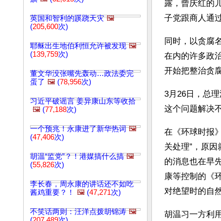
露，曾庆红的
子党跟商人通
英国和智利的蹊跷天灾
🖼️
(
205,600
次)
同时，以贪腐
耶稣出生地伯利恒允许被发现
🖼️
(
139,759
次)
在内的许多政
开始把整治贪
董文华没张嘴先轰动…政法委完
蛋了
🖼️
(
78,956
次)
3月26日，总
习近平破谣言 姜异康山东等收拾
这个问题解决不
🖼️
(
77,188
次)
一个预兆！永康进了新华热词
🖼️
在《环球时报
(
47,406
次)
关处理”，原
胡温“监党”？！港媒搞什么搞
🖼️
的消息也在早
(
55,826
次)
康等控制的《
李长春，周永康的讲话还不如吃
对绝望时的自
酱鸡重要？！
🖼️
(
47,271
次)
不笑话两则：汪洋点拨胡锦涛
🖼️
胡温习一方利
(
207,489
次)