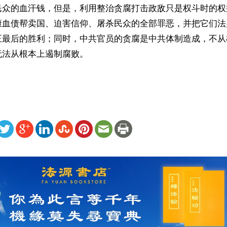
民众的血汗钱，但是，利用整治贪腐打击政敌只是权斗时的权
康血债帮卖国、迫害信仰、屠杀民众的全部罪恶，并把它们法
正最后的胜利；同时，中共官员的贪腐是中共体制造成，不从
法从根本上遏制腐败。 
ww.renminbao.com/rmb/articles/2012/6/2/56657.html