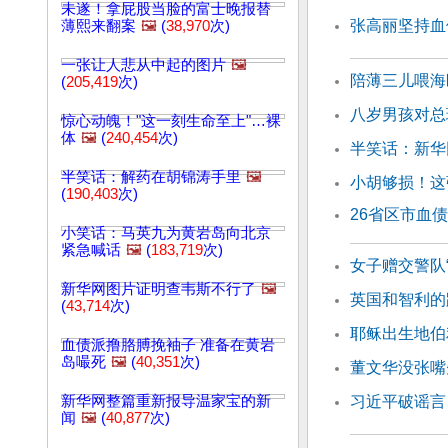
未遂！拿屁股当脸的富士晚报替
张高丽坚持血
薄熙来翻案
🖼️
(
38,970
次)
一张让人悲从中起的图片
🖼️
陪薄三儿喂海
(
205,419
次)
八岁男孩对总
惊心动魄！"这一刻生命至上"…裸
体
🖼️
(
240,454
次)
半笑话：新华
半笑话：解药在胡锦涛手里
🖼️
小胡够损！这
(
190,403
次)
26省区市血
小笑话：马英九为黄岩岛向北京
紧急喊话
🖼️
(
183,719
次)
女子赠交警队
新华网图片证明查韦斯不行了
🖼️
英国和智利的
(
43,714
次)
耶稣出生地伯
血债派撸胳膊挽袖子 准备在黄岩
岛嘬死
🖼️
(
40,351
次)
董文华没张嘴
新华网整篇重新报导温家宝的新
习近平破谣言
闻
🖼️
(
40,877
次)