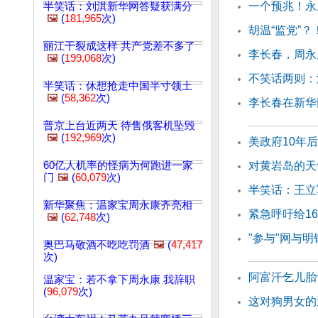
一个预兆！永
半笑话：刘淇新华网答疑获满分
🖼️
(
181,965
次)
胡温“监党”
丽江干裂成这样 共产党差不多了
李长春，周永
🖼️
(
199,068
次)
不笑话两则：
半笑话：休想抢走中国半寸领土
🖼️
(
58,362
次)
李长春在新华
普京上台近两天 待售俄客机坠毁
🖼️
(
192,969
次)
美政府10年
60亿人机率的怪病为何跑进一家
对黄岩岛的天
门
🖼️
(
60,079
次)
半笑话：王立
新华聚焦：温家宝周永康齐亮相
紧急呼吁给1
🖼️
(
62,748
次)
"参与"网与
奥巴马敬酒不吃吃罚酒
🖼️
(
47,417
次)
阿富汗乞儿胎
温家宝：若不拿下周永康 我辞职
(
96,079
次)
这对狗男女的