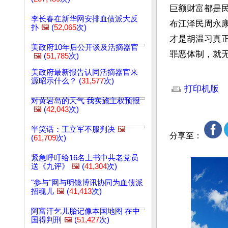
巨额财富都是
李长春在新华网安排血债派大反
布江泽民周永
扑
🖼️
(
52,065
次)
才是胡温习真
美政府10年后公开谈及活摘器官
罪恶体制，就无
🖼️
(
51,785
次)
美政府最新报告认同活摘器官来
文章网址: http://w
源昭示什么？ (
31,577
次)
打印机版
对黄岩岛的天气 我实施主权预报
🖼️
(
42,043
次)
半笑话：王立军不服判决
🖼️
分享至：
(
61,709
次)
紧急呼吁给16名上书中共老党员
送《九评》
🖼️
(
41,304
次)
"参与"网与明镜博讯协同为血债派
招魂儿
🖼️
(
41,413
次)
阿富汗乞儿胎记像本国地图 在中
国得判刑
🖼️
(
51,427
次)