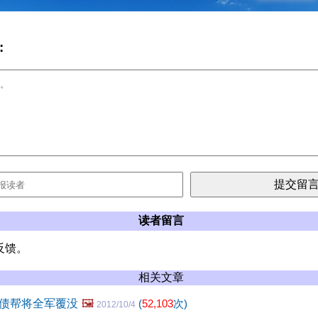
:
读者留言
反馈。
相关文章
债帮将全军覆没
🖼️
(
52,103
次)
2012/10/4