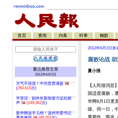
首页
要闻
内幕
时事
幽默
2012年6月2日
发
腐败论战 
重点推荐文章
夏小强
2012年6月2日
天气不说谎！中共恶贯满盈
🖼️
【人民报消息
(
250,615
次)
国适度腐败，
半笑话：副外长新加坡力证此相
华网6月1日更
声
🖼️
(
189,362
次)
级。同一日，
新华网这手儿绝！温州市委书记
重要性，围攻
要有麻烦
🖼️
(
48,055
次)