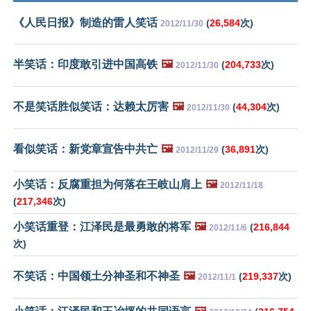
《人民日报》制造的雷人笑话
(
26,584
次)
2012/11/30
半笑话：印度敢引进中国高铁
🖼️
(
204,733
次)
2012/11/30
不是笑话胜似笑话：达赖太厉害
🖼️
(
44,304
次)
2012/11/30
看似笑话：新党章宣告中共亡
🖼️
(
36,891
次)
2012/11/29
小笑话：反腐重担为何落在王岐山肩上
🖼️
2012/11/18
(
217,346
次)
小笑话重登：江泽民是最勇敢的将军
🖼️
(
216,844
2012/11/6
次)
不笑话：中国领土分神圣和不神圣
🖼️
(
219,337
次)
2012/11/1