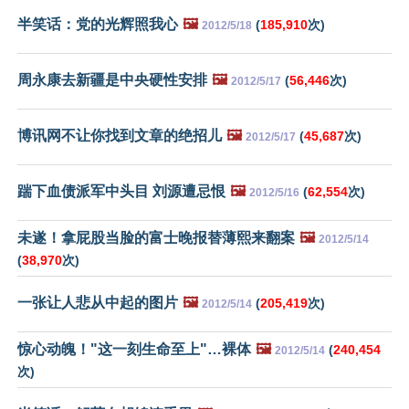
半笑话：党的光辉照我心
🖼️
(
185,910
次)
2012/5/18
周永康去新疆是中央硬性安排
🖼️
(
56,446
次)
2012/5/17
博讯网不让你找到文章的绝招儿
🖼️
(
45,687
次)
2012/5/17
踹下血债派军中头目 刘源遭忌恨
🖼️
(
62,554
次)
2012/5/16
未遂！拿屁股当脸的富士晚报替薄熙来翻案
🖼️
2012/5/14
(
38,970
次)
一张让人悲从中起的图片
🖼️
(
205,419
次)
2012/5/14
惊心动魄！"这一刻生命至上"…裸体
🖼️
(
240,454
2012/5/14
次)