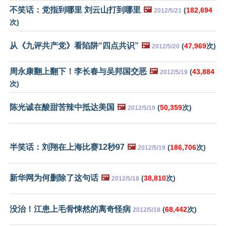
不笑话：党指到哪里 刘云山打到哪里
🖼️
(
182,694
2012/5/21
次)
从《九评共产党》看陷阱“四点共识”
🖼️
(
47,969
次)
2012/5/20
周永康翻上翻下！李长春与吴邦国交恶
🖼️
(
43,884
2012/5/19
次)
陈光诚在酸甜苦辣中抵达美国
🖼️
(
50,359
次)
2012/5/19
半笑话：刘翔在上海比赛12秒97
🖼️
(
186,706
次)
2012/5/19
新华网为何删除了这句话
🖼️
(
38,810
次)
2012/5/18
没治！江患上毛骨悚然的离奇怪病
(
68,442
次)
2012/5/18