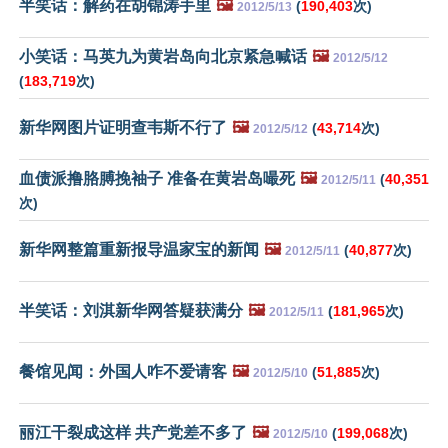
半笑话：解药在胡锦涛手里
🖼️
(
190,403
次)
2012/5/13
小笑话：马英九为黄岩岛向北京紧急喊话
🖼️
2012/5/12
(
183,719
次)
新华网图片证明查韦斯不行了
🖼️
(
43,714
次)
2012/5/12
血债派撸胳膊挽袖子 准备在黄岩岛嘬死
🖼️
(
40,351
2012/5/11
次)
新华网整篇重新报导温家宝的新闻
🖼️
(
40,877
次)
2012/5/11
半笑话：刘淇新华网答疑获满分
🖼️
(
181,965
次)
2012/5/11
餐馆见闻：外国人咋不爱请客
🖼️
(
51,885
次)
2012/5/10
丽江干裂成这样 共产党差不多了
🖼️
(
199,068
次)
2012/5/10