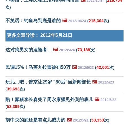
小笑话：江泽民和王冶坪的共同语言
🖼️
(
216,754
2012/10/24
次)
不笑话：钓鱼岛到底是谁的
🖼️
(
215,304
次)
2012/10/24
更多文章导读：
2012年5月21日
这对狗男女的追随者…
🖼️
(
73,188
次)
2012/5/24
民调15%！马英九拉票被罚50万
🖼️
(
42,001
次)
2012/5/23
玩儿…吧，普京让29岁 "80后"当新闻部长
🖼️
2012/5/23
(
39,693
次)
酷！蠢猪李长春兜了周永康频见外宾的底儿
🖼️
2012/5/22
(
53,399
次)
胡中央的屁还是有点儿威力的
🖼️
(
53,353
次)
2012/5/21