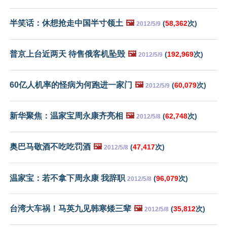
半笑话：休想抢走中国半寸领土
🖼️
(
58,362
次)
2012/5/9
普京上台近两天 待售俄客机坠毁
🖼️
(
192,969
次)
2012/5/9
60亿人机率的怪病为何跑进一家门
🖼️
(
60,079
次)
2012/5/9
新华聚焦：温家宝周永康齐亮相
🖼️
(
62,748
次)
2012/5/8
奥巴马敬酒不吃吃罚酒
🖼️
(
47,417
次)
2012/5/8
温家宝：若不拿下周永康 我辞职
(
96,079
次)
2012/5/8
台湾大车祸！马英九见韩寒矮三辈
🖼️
(
35,812
次)
2012/5/8