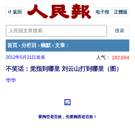
↺ 返回 
电子报
正體版
首页
分栏目
幽默
文章
›
›
›
：
2012年5月21日
发表
人气：
182,694
不笑话：党指到哪里 刘云山打到哪里（图）
华华
要掏空老百姓，先要糊弄老百姓！