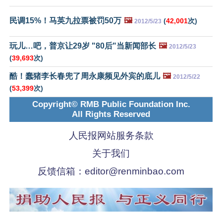
民调15%！马英九拉票被罚50万
🖼️
(
42,001
次)
2012/5/23
玩儿…吧，普京让29岁 "80后"当新闻部长
🖼️
2012/5/23
(
39,693
次)
酷！蠢猪李长春兜了周永康频见外宾的底儿
🖼️
2012/5/22
(
53,399
次)
Copyright© RMB Public Foundation Inc.
All Rights Reserved
人民报网站服务条款
关于我们
反馈信箱：
editor@renminbao.com