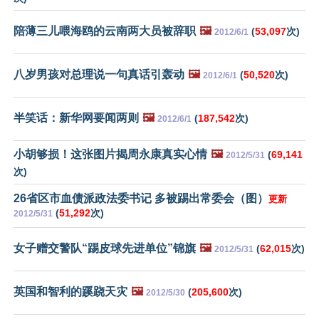
陪薄三儿喂海鸥的云南两大员被辞职
🖼️
(
53,097
次)
2012/6/1
八岁男孩对总理说一句真话引轰动
🖼️
(
50,520
次)
2012/6/1
半笑话：新华网要闻两则
🖼️
(
187,542
次)
2012/6/1
小胡够损！这张图片揭周永康真实心情
🖼️
(
69,141
2012/5/31
次)
26省区市血债派政法委书记 多被踢出常委会（图）
更新
(
51,292
次)
2012/5/31
女子赠交警队“踢皮球先进单位”锦旗
🖼️
(
62,015
次)
2012/5/31
英国和智利的蹊跷天灾
🖼️
(
205,600
次)
2012/5/30