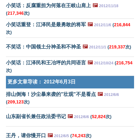
小笑话：反腐重担为何落在王岐山肩上
🖼️
2012/11/18
(
217,346
次)
小笑话重登：江泽民是最勇敢的将军
🖼️
(
216,844
2012/11/6
次)
不笑话：中国领土分神圣和不神圣
🖼️
(
219,337
次)
2012/11/1
小笑话：江泽民和王冶坪的共同语言
🖼️
(
216,754
2012/10/24
次)
更多文章导读：
2012年6月3日
排山倒海！沙尘暴来袭的"壮观"不是看点
🖼️
2012/6/6
(
209,123
次)
山东副省长兼任政法委书记
🖼️
(
52,824
次)
2012/6/6
王丹，请你慢开口
🖼️
(
74,243
次)
2012/6/5