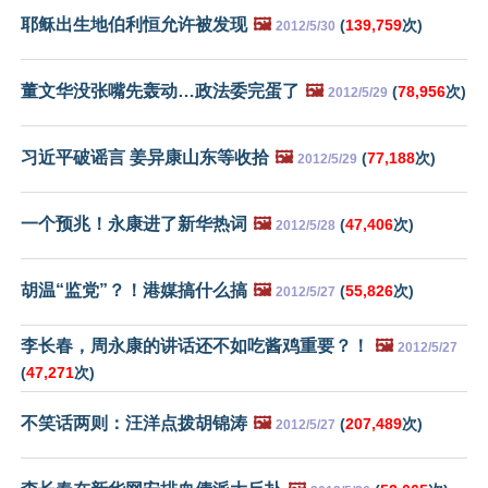
耶稣出生地伯利恒允许被发现
🖼️
(
139,759
次)
2012/5/30
董文华没张嘴先轰动…政法委完蛋了
🖼️
(
78,956
次)
2012/5/29
习近平破谣言 姜异康山东等收拾
🖼️
(
77,188
次)
2012/5/29
一个预兆！永康进了新华热词
🖼️
(
47,406
次)
2012/5/28
胡温“监党”？！港媒搞什么搞
🖼️
(
55,826
次)
2012/5/27
李长春，周永康的讲话还不如吃酱鸡重要？！
🖼️
2012/5/27
(
47,271
次)
不笑话两则：汪洋点拨胡锦涛
🖼️
(
207,489
次)
2012/5/27