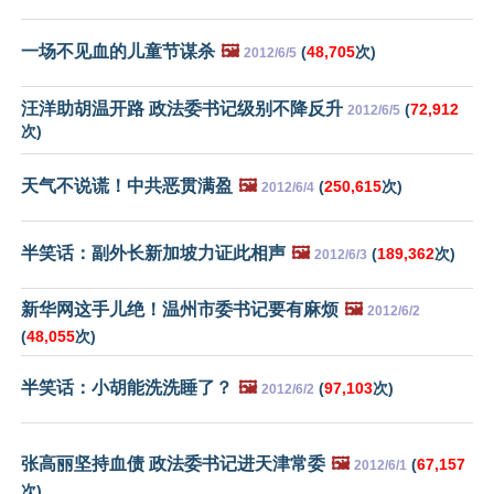
一场不见血的儿童节谋杀
🖼️
(
48,705
次)
2012/6/5
汪洋助胡温开路 政法委书记级别不降反升
(
72,912
2012/6/5
次)
天气不说谎！中共恶贯满盈
🖼️
(
250,615
次)
2012/6/4
半笑话：副外长新加坡力证此相声
🖼️
(
189,362
次)
2012/6/3
新华网这手儿绝！温州市委书记要有麻烦
🖼️
2012/6/2
(
48,055
次)
半笑话：小胡能洗洗睡了？
🖼️
(
97,103
次)
2012/6/2
张高丽坚持血债 政法委书记进天津常委
🖼️
(
67,157
2012/6/1
次)