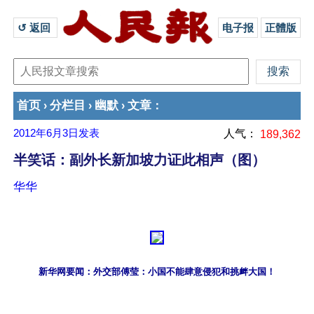
↺ 返回 
电子报
正體版
首页
分栏目
幽默
文章
›
›
›
：
2012年6月3日
发表
人气：
189,362
半笑话：副外长新加坡力证此相声（图）
华华
新华网要闻：外交部傅莹：小国不能肆意侵犯和挑衅大国！