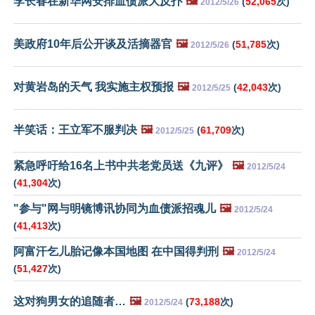
李长春在新华网安排血债派大反扑
🖼️
(
52,065
次)
2012/5/26
美政府10年后公开谈及活摘器官
🖼️
(
51,785
次)
2012/5/26
对黄岩岛的天气 我实施主权预报
🖼️
(
42,043
次)
2012/5/25
半笑话：王立军不服判决
🖼️
(
61,709
次)
2012/5/25
紧急呼吁给16名上书中共老党员送《九评》
🖼️
2012/5/24
(
41,304
次)
"参与"网与明镜博讯协同为血债派招魂儿
🖼️
2012/5/24
(
41,413
次)
阿富汗乞儿胎记像本国地图 在中国得判刑
🖼️
2012/5/24
(
51,427
次)
这对狗男女的追随者…
🖼️
(
73,188
次)
2012/5/24