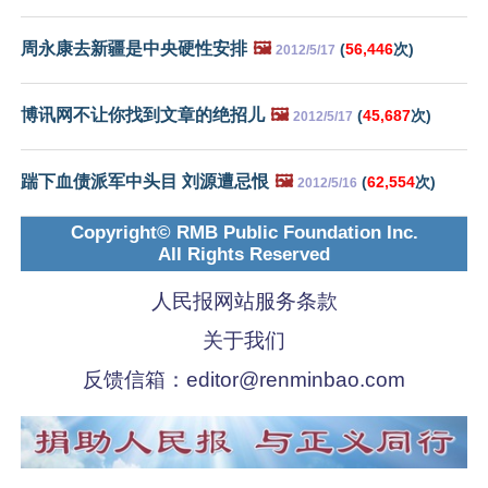
周永康去新疆是中央硬性安排
🖼️
(
56,446
次)
2012/5/17
博讯网不让你找到文章的绝招儿
🖼️
(
45,687
次)
2012/5/17
踹下血债派军中头目 刘源遭忌恨
🖼️
(
62,554
次)
2012/5/16
Copyright© RMB Public Foundation Inc.
All Rights Reserved
人民报网站服务条款
关于我们
反馈信箱：
editor@renminbao.com