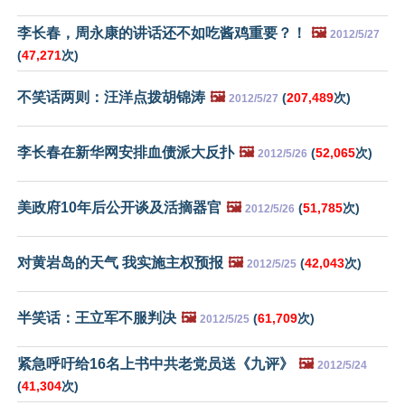
李长春，周永康的讲话还不如吃酱鸡重要？！
🖼️
2012/5/27
(
47,271
次)
不笑话两则：汪洋点拨胡锦涛
🖼️
(
207,489
次)
2012/5/27
李长春在新华网安排血债派大反扑
🖼️
(
52,065
次)
2012/5/26
美政府10年后公开谈及活摘器官
🖼️
(
51,785
次)
2012/5/26
对黄岩岛的天气 我实施主权预报
🖼️
(
42,043
次)
2012/5/25
半笑话：王立军不服判决
🖼️
(
61,709
次)
2012/5/25
紧急呼吁给16名上书中共老党员送《九评》
🖼️
2012/5/24
(
41,304
次)