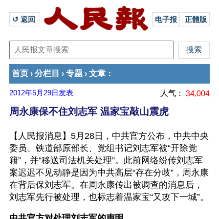
↺ 返回 
电子报
正體版
首页
分栏目
专题
文章
›
›
›
：
2012年5月29日
发表
人气：
34,004
周永康保不住刘志军 温家宝敲山震虎
【人民报消息】5月28日，中共官方公布，中共中央
委员、铁道部原部长、党组书记刘志军被“开除党
籍”，并“移送司法机关处理”。此前网络纷传刘志军
案迟迟不见动静是因为中共高层“存在分歧”，周永康
在背后保刘志军。在周永康传出被调查的消息后，
刘志军先行被处理，也标志着温家宝“又攻下一城”。
中共官方对处理刘志军的声明