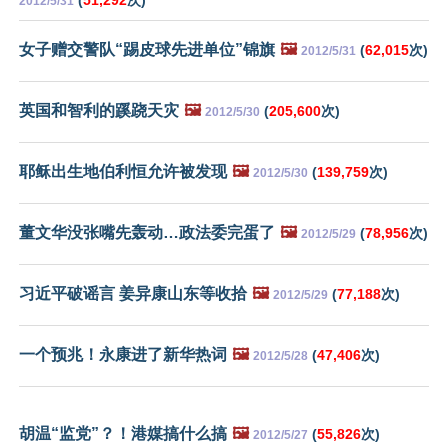
(
51,292
次)
2012/5/31
女子赠交警队“踢皮球先进单位”锦旗
🖼️
(
62,015
次)
2012/5/31
英国和智利的蹊跷天灾
🖼️
(
205,600
次)
2012/5/30
耶稣出生地伯利恒允许被发现
🖼️
(
139,759
次)
2012/5/30
董文华没张嘴先轰动…政法委完蛋了
🖼️
(
78,956
次)
2012/5/29
习近平破谣言 姜异康山东等收拾
🖼️
(
77,188
次)
2012/5/29
一个预兆！永康进了新华热词
🖼️
(
47,406
次)
2012/5/28
胡温“监党”？！港媒搞什么搞
🖼️
(
55,826
次)
2012/5/27