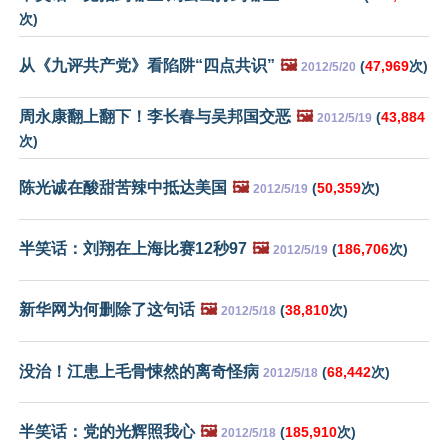
次)
从《九评共产党》看陷阱“四点共识”
🖼️
(
47,969
次)
2012/5/20
周永康翻上翻下！李长春与吴邦国交恶
🖼️
(
43,884
2012/5/19
次)
陈光诚在酸甜苦辣中抵达美国
🖼️
(
50,359
次)
2012/5/19
半笑话：刘翔在上海比赛12秒97
🖼️
(
186,706
次)
2012/5/19
新华网为何删除了这句话
🖼️
(
38,810
次)
2012/5/18
没治！江患上毛骨悚然的离奇怪病
(
68,442
次)
2012/5/18
半笑话：党的光辉照我心
🖼️
(
185,910
次)
2012/5/18