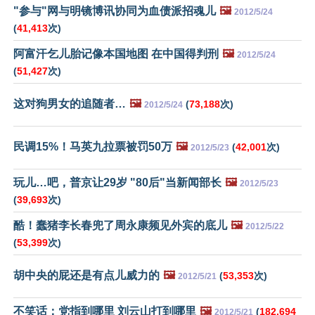
"参与"网与明镜博讯协同为血债派招魂儿
🖼️
2012/5/24
(
41,413
次)
阿富汗乞儿胎记像本国地图 在中国得判刑
🖼️
2012/5/24
(
51,427
次)
这对狗男女的追随者…
🖼️
(
73,188
次)
2012/5/24
民调15%！马英九拉票被罚50万
🖼️
(
42,001
次)
2012/5/23
玩儿…吧，普京让29岁 "80后"当新闻部长
🖼️
2012/5/23
(
39,693
次)
酷！蠢猪李长春兜了周永康频见外宾的底儿
🖼️
2012/5/22
(
53,399
次)
胡中央的屁还是有点儿威力的
🖼️
(
53,353
次)
2012/5/21
不笑话：党指到哪里 刘云山打到哪里
🖼️
(
182,694
2012/5/21