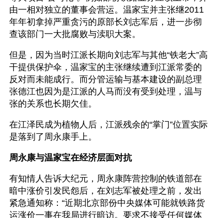
由一相对独立的董事会营运。温家宝并主张继2011
年年初拿掉严重贪污的原部长刘志军后，进一步彻
查该部门一大批腐败与渎职大案。
但是，因为当时江派长期向刘志军与其他“铁老大”高
干提供保护伞，温家宝的主张继续遭到江派常委的
反对而未能成行。而分管运输与基本建设的副总理
张德江也因为是江派的人马而没有受到处理，温与
张的关系也长期欠佳。
在江泽民成为植物人后，江派残余的“掌门”位置实际
是落到了周永康手上。
周永康与温家宝在经济层面对抗
有知情人告诉大纪元，周永康阵营控制的铁道部在
暗中涨价引发民怨后，在刘志军被处理之前，发出
紧急通知称：“近期北京部份中央媒体可能就铁路货
运涨价一事在我局进行暗访。要求不接受任何媒体