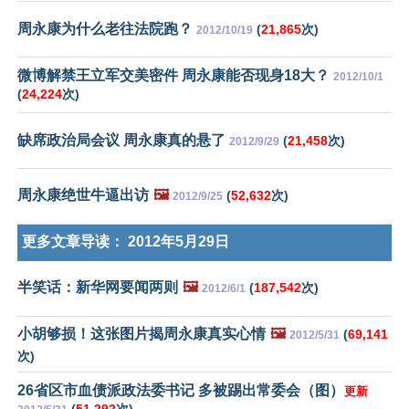
周永康为什么老往法院跑？
(
21,865
次)
2012/10/19
微博解禁王立军交美密件 周永康能否现身18大？
2012/10/1
(
24,224
次)
缺席政治局会议 周永康真的悬了
(
21,458
次)
2012/9/29
周永康绝世牛逼出访
🖼️
(
52,632
次)
2012/9/25
更多文章导读：
2012年5月29日
半笑话：新华网要闻两则
🖼️
(
187,542
次)
2012/6/1
小胡够损！这张图片揭周永康真实心情
🖼️
(
69,141
2012/5/31
次)
26省区市血债派政法委书记 多被踢出常委会（图）
更新