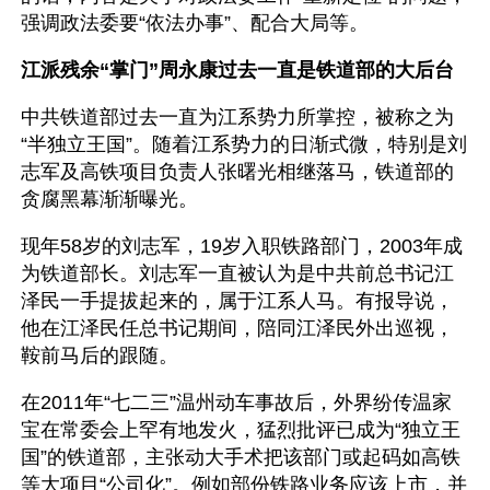
强调政法委要“依法办事”、配合大局等。
江派残余“掌门”周永康过去一直是铁道部的大后台
中共铁道部过去一直为江系势力所掌控，被称之为
“半独立王国”。随着江系势力的日渐式微，特别是刘
志军及高铁项目负责人张曙光相继落马，铁道部的
贪腐黑幕渐渐曝光。
现年58岁的刘志军，19岁入职铁路部门，2003年成
为铁道部长。刘志军一直被认为是中共前总书记江
泽民一手提拔起来的，属于江系人马。有报导说，
他在江泽民任总书记期间，陪同江泽民外出巡视，
鞍前马后的跟随。
在2011年“七二三”温州动车事故后，外界纷传温家
宝在常委会上罕有地发火，猛烈批评已成为“独立王
国”的铁道部，主张动大手术把该部门或起码如高铁
等大项目“公司化”。例如部份铁路业务应该上市，并