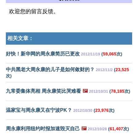
欢迎您的留言反馈。
相关文章：
好快！新华网的周永康简历已更改
(
59,065
次)
2012/11/19
中共黑老大周永康的儿子是如何敛财的？
(
23,525
2012/11/2
次)
九常委集体亮相 周永康笑比哭难看
🖼️
(
78,185
次)
2012/10/31
温家宝与周永康又在宁波PK？
(
23,976
次)
2012/10/30
周永康利用纽约时报加速毁灭自己
🖼️
(
61,407
次)
2012/10/28