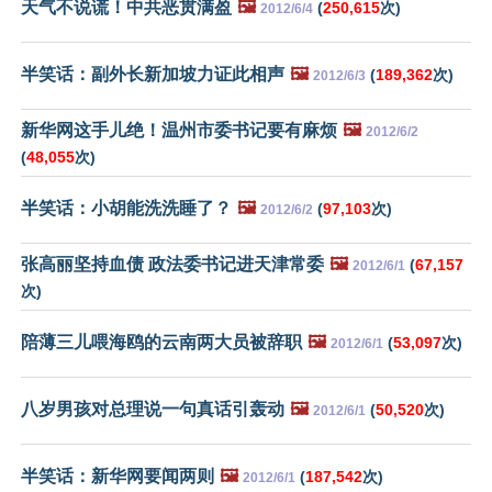
天气不说谎！中共恶贯满盈
🖼️
(
250,615
次)
2012/6/4
半笑话：副外长新加坡力证此相声
🖼️
(
189,362
次)
2012/6/3
新华网这手儿绝！温州市委书记要有麻烦
🖼️
2012/6/2
(
48,055
次)
半笑话：小胡能洗洗睡了？
🖼️
(
97,103
次)
2012/6/2
张高丽坚持血债 政法委书记进天津常委
🖼️
(
67,157
2012/6/1
次)
陪薄三儿喂海鸥的云南两大员被辞职
🖼️
(
53,097
次)
2012/6/1
八岁男孩对总理说一句真话引轰动
🖼️
(
50,520
次)
2012/6/1
半笑话：新华网要闻两则
🖼️
(
187,542
次)
2012/6/1