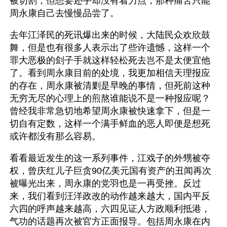
被切割，但想要还手却没有着力点，那种痛苦只能
周永康自己去慢慢品尝了。
去年江泽民的死讯爆出来的时候，大陆民众欢欣鼓
舞，但是也有很多人表示出了些许遗憾，这样一个
罪大恶极的刽子手就这样轻松死去岂不是太便宜他
了。看到周永康目前的处境，我更加相信天理报应
的存在，周永康被清剿是早晚的事情，但死前这种
无穷无尽的心理上的煎熬谁能说不是一种报应呢？
曾经我非常急切地希望周永康被快速拿下，但是一
切自有定数，这样一个满手鲜血的恶人即便是想死
或许都没有那么容易。
看看最近发生的这一系列事件，江戏子的外甥被夺
权，曾庆红儿子巨贪90亿美元国有资产的丑闻再次
被曝光出来，周永康的党羽也是一再受挫。反过
来，我们看到汪洋政改的动作越来越大，国内平反
六四的呼声越来越高，六四见证人方政顺利抵港，
气功的话题再次被官方正面报导。包括周永康在内