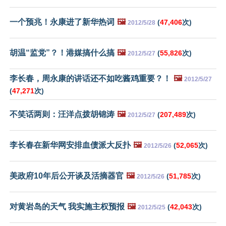
一个预兆！永康进了新华热词
🖼️
(
47,406
次)
2012/5/28
胡温“监党”？！港媒搞什么搞
🖼️
(
55,826
次)
2012/5/27
李长春，周永康的讲话还不如吃酱鸡重要？！
🖼️
2012/5/27
(
47,271
次)
不笑话两则：汪洋点拨胡锦涛
🖼️
(
207,489
次)
2012/5/27
李长春在新华网安排血债派大反扑
🖼️
(
52,065
次)
2012/5/26
美政府10年后公开谈及活摘器官
🖼️
(
51,785
次)
2012/5/26
对黄岩岛的天气 我实施主权预报
🖼️
(
42,043
次)
2012/5/25