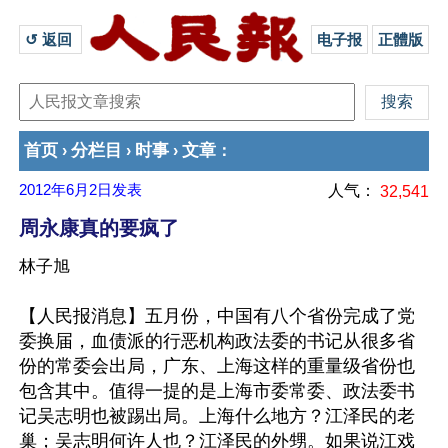
↺ 返回 
电子报
正體版
首页
分栏目
时事
文章
›
›
›
：
2012年6月2日
发表
人气：
32,541
周永康真的要疯了
林子旭
【人民报消息】五月份，中国有八个省份完成了党
委换届，血债派的行恶机构政法委的书记从很多省
份的常委会出局，广东、上海这样的重量级省份也
包含其中。值得一提的是上海市委常委、政法委书
记吴志明也被踢出局。上海什么地方？江泽民的老
巢；吴志明何许人也？江泽民的外甥。如果说江戏