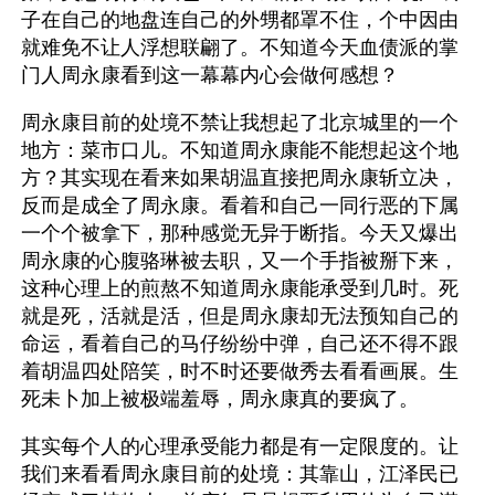
子在自己的地盘连自己的外甥都罩不住，个中因由
就难免不让人浮想联翩了。不知道今天血债派的掌
门人周永康看到这一幕幕内心会做何感想？
周永康目前的处境不禁让我想起了北京城里的一个
地方：菜市口儿。不知道周永康能不能想起这个地
方？其实现在看来如果胡温直接把周永康斩立决，
反而是成全了周永康。看着和自己一同行恶的下属
一个个被拿下，那种感觉无异于断指。今天又爆出
周永康的心腹骆琳被去职，又一个手指被掰下来，
这种心理上的煎熬不知道周永康能承受到几时。死
就是死，活就是活，但是周永康却无法预知自己的
命运，看着自己的马仔纷纷中弹，自己还不得不跟
着胡温四处陪笑，时不时还要做秀去看看画展。生
死未卜加上被极端羞辱，周永康真的要疯了。
其实每个人的心理承受能力都是有一定限度的。让
我们来看看周永康目前的处境：其靠山，江泽民已