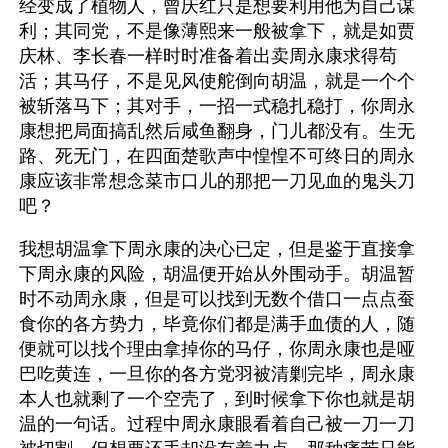
经变成了植物人，曾庆红只是想要利用他为自己谋
利；其同党，不是像薄熙来一般被拿下，就是如贾
庆林、李长春一样时时准备着出卖周永康求得苟
活；其马仔，不是见风使舵倒向胡温，就是一个个
被斩落马下；其对手，一招一式稳扎稳打，你周永
康想把局面搞乱然后咸鱼翻身，门儿都没有。生无
路、死无门，在四面楚歌声中惶惶不可终日的周永
康应该非常想念菜市口儿的那把一刀见血的鬼头刀
吧？
我想胡温拿下周永康的决心已定，但是鉴于直接拿
下周永康的风险，胡温便开始从外围动手。胡温暂
时不动周永康，但是可以找到无数个借口一点点蚕
食你的各方势力，毕竟你们都是满手血债的人，随
便就可以找个理由拿掉你的马仔，你周永康也是哑
巴吃黄连，一旦你的各方党羽被清剿完毕，周永康
本人也就剩了一个空壳了，到时候拿下你也就是胡
温的一句话。过程中周永康眼看着自己被一刀一刀