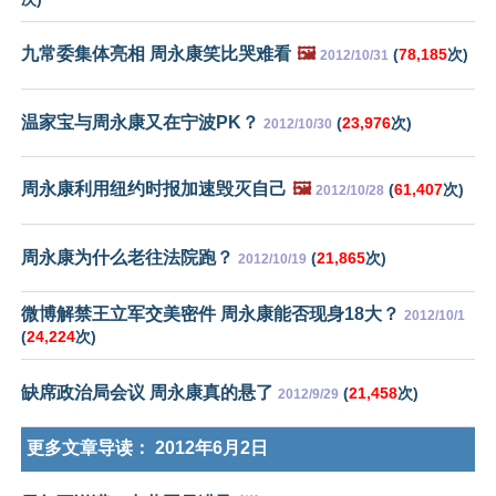
九常委集体亮相 周永康笑比哭难看
🖼️
(
78,185
次)
2012/10/31
温家宝与周永康又在宁波PK？
(
23,976
次)
2012/10/30
周永康利用纽约时报加速毁灭自己
🖼️
(
61,407
次)
2012/10/28
周永康为什么老往法院跑？
(
21,865
次)
2012/10/19
微博解禁王立军交美密件 周永康能否现身18大？
2012/10/1
(
24,224
次)
缺席政治局会议 周永康真的悬了
(
21,458
次)
2012/9/29
更多文章导读：
2012年6月2日