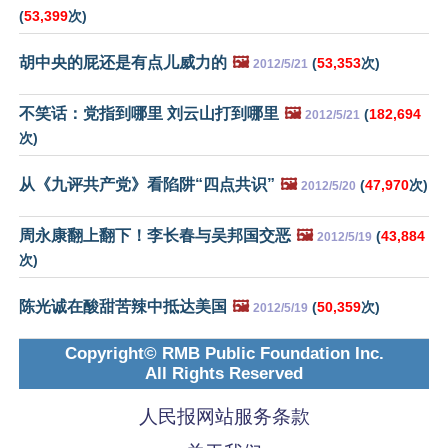
(
53,399
次)
胡中央的屁还是有点儿威力的
🖼️
(
53,353
次)
2012/5/21
不笑话：党指到哪里 刘云山打到哪里
🖼️
(
182,694
2012/5/21
次)
从《九评共产党》看陷阱“四点共识”
🖼️
(
47,970
次)
2012/5/20
周永康翻上翻下！李长春与吴邦国交恶
🖼️
(
43,884
2012/5/19
次)
陈光诚在酸甜苦辣中抵达美国
🖼️
(
50,359
次)
2012/5/19
Copyright© RMB Public Foundation Inc.
All Rights Reserved
人民报网站服务条款