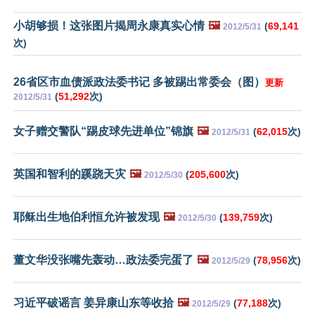
小胡够损！这张图片揭周永康真实心情
🖼️
(
69,141
2012/5/31
次)
26省区市血债派政法委书记 多被踢出常委会（图）
更新
(
51,292
次)
2012/5/31
女子赠交警队“踢皮球先进单位”锦旗
🖼️
(
62,015
次)
2012/5/31
英国和智利的蹊跷天灾
🖼️
(
205,600
次)
2012/5/30
耶稣出生地伯利恒允许被发现
🖼️
(
139,759
次)
2012/5/30
董文华没张嘴先轰动…政法委完蛋了
🖼️
(
78,956
次)
2012/5/29
习近平破谣言 姜异康山东等收拾
🖼️
(
77,188
次)
2012/5/29