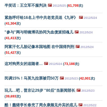
半笑话：王立军不服判决
🖼️
(
61,709
次)
2012/5/25
紧急呼吁给16名上书中共老党员送《九评》
🖼️
2012/5/24
(
41,304
次)
"参与"网与明镜博讯协同为血债派招魂儿
🖼️
2012/5/24
(
41,413
次)
阿富汗乞儿胎记像本国地图 在中国得判刑
🖼️
2012/5/24
(
51,427
次)
这对狗男女的追随者…
🖼️
(
73,188
次)
2012/5/24
民调15%！马英九拉票被罚50万
🖼️
(
42,001
次)
2012/5/23
玩儿…吧，普京让29岁 "80后"当新闻部长
🖼️
2012/5/23
(
39,693
次)
酷！蠢猪李长春兜了周永康频见外宾的底儿
🖼️
2012/5/22