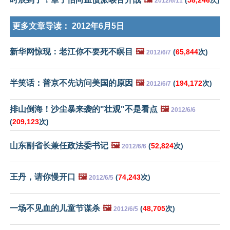
2012/6/11
更多文章导读：
2012年6月5日
新华网惊现：老江你不要死不瞑目
🖼️
(
65,844
次)
2012/6/7
半笑话：普京不先访问美国的原因
🖼️
(
194,172
次)
2012/6/7
排山倒海！沙尘暴来袭的"壮观"不是看点
🖼️
2012/6/6
(
209,123
次)
山东副省长兼任政法委书记
🖼️
(
52,824
次)
2012/6/6
王丹，请你慢开口
🖼️
(
74,243
次)
2012/6/5
一场不见血的儿童节谋杀
🖼️
(
48,705
次)
2012/6/5