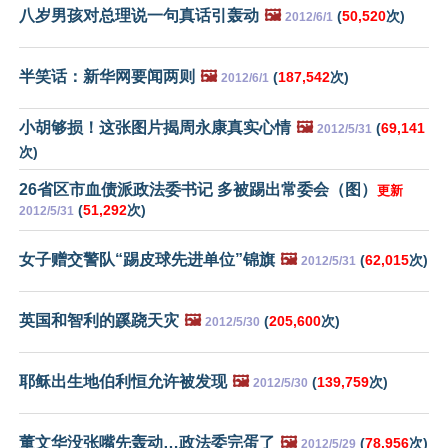
八岁男孩对总理说一句真话引轰动
🖼️
(
50,520
次)
2012/6/1
半笑话：新华网要闻两则
🖼️
(
187,542
次)
2012/6/1
小胡够损！这张图片揭周永康真实心情
🖼️
(
69,141
2012/5/31
次)
26省区市血债派政法委书记 多被踢出常委会（图）
更新
(
51,292
次)
2012/5/31
女子赠交警队“踢皮球先进单位”锦旗
🖼️
(
62,015
次)
2012/5/31
英国和智利的蹊跷天灾
🖼️
(
205,600
次)
2012/5/30
耶稣出生地伯利恒允许被发现
🖼️
(
139,759
次)
2012/5/30
董文华没张嘴先轰动…政法委完蛋了
🖼️
(
78,956
次)
2012/5/29