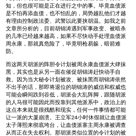
知，但也很可能是正在进行之中的事。毕竟血债派
是不怕再添血债，也不怕乱的，局势越乱他们才越
有理由控制政法委、武警以此要挟胡温。如我之前
文章所分析的，目前胡锦涛遇到军事政变、被暗杀
的几率已经越来越高，如果不尽快动手处理血债派
周永康，那就真危险了，毕竟明枪易躲，暗箭难
防。
而这两天胡派的阵胆令计划被周永康血债派大肆抹
黑，其实也是从另一面在催促胡锦涛赶快动手自
救。因为当大秘令计划被攻、被抹黑而胡锦涛依然
不出手的话，那即将退位的胡锦涛的威信和权威也
可能会瞬间跌到谷低，胡派会大乱阵脚，跟随胡派
的人马很可能因此而投靠到其他派系中，政治上的
这点本来就是很残酷和现实，任何一件事情都可能
让一派的大厦崩溃。王立军24小时休假就让血债派
太子薄熙来彻底垮台，让血债派寨主周永康被调查
从而正在失去权利。那胡派类似位置的令计划的被