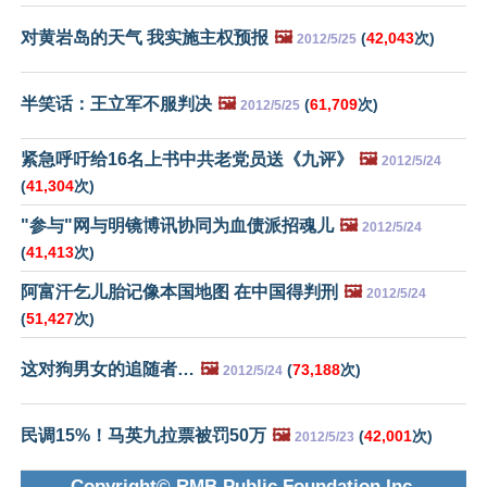
对黄岩岛的天气 我实施主权预报
🖼️
(
42,043
次)
2012/5/25
半笑话：王立军不服判决
🖼️
(
61,709
次)
2012/5/25
紧急呼吁给16名上书中共老党员送《九评》
🖼️
2012/5/24
(
41,304
次)
"参与"网与明镜博讯协同为血债派招魂儿
🖼️
2012/5/24
(
41,413
次)
阿富汗乞儿胎记像本国地图 在中国得判刑
🖼️
2012/5/24
(
51,427
次)
这对狗男女的追随者…
🖼️
(
73,188
次)
2012/5/24
民调15%！马英九拉票被罚50万
🖼️
(
42,001
次)
2012/5/23
Copyright© RMB Public Foundation Inc.