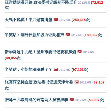
汪洋助胡温开路 政法委书记级别不降反升
(
72,912
2012/6/5
次)
天气不说谎！中共恶贯满盈
🖼️
(
250,615
次)
2012/6/4
半笑话：副外长新加坡力证此相声
🖼️
(
189,362
次)
2012/6/3
新华网这手儿绝！温州市委书记要有麻烦
🖼️
2012/6/2
(
48,055
次)
半笑话：小胡能洗洗睡了？
🖼️
(
97,103
次)
2012/6/2
张高丽坚持血债 政法委书记进天津常委
🖼️
(
67,157
2012/6/1
次)
陪薄三儿喂海鸥的云南两大员被辞职
🖼️
(
53,097
次)
2012/6/1