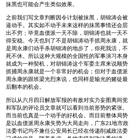
抹黑也可能会产生类似效果。
之前我们写文章判断因令计划被抹黑，胡锦涛会被
逼动手。其实如不动手未来这样的抹黑事情还会层
出不穷；毕竟血债派一天不除，胡锦涛也就一天不
得安稳。今天也到了不是胡锦涛动手抓周永康，就
是周永康们动手杀胡锦涛的地步了，你死我活，不
死不休。所以这种大规模的全国性的军事演习本身
就成为一种契机，对胡锦涛这个军委主席来说顺势
抓捕周永康就是一个非常好的机会；但对于血债派
周永康的跟班梁光烈来说，也同样是输光的赌徒最
后翻本的机会。
所以从六月四日解放军报的有敌对实力妄图离间党
和军队的评论员文章就可以看到当前形势的紧张。
而当前也真是一个动手的好机会。而目前整体局势
是以血债派周永康失势为大局走向，广东21地市政
法委书记均不兼任公安局长已经在传递削减政法委