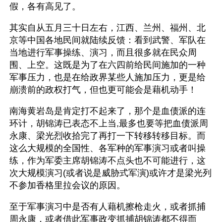
假，各有高见了。
其实自从五月三十日左右，江西、兰州、福州、北
京等中国各地民间就陆续反馈：看到武警、军队在
当地进行军事操练、演习，而且很多就在民众周
围、上空。这既是为了在六四前给民间施加的一种
军事压力，也是在给政界某些人施加压力，更是给
崩溃前的政权打气，但也更可能会是藉机动手！
南海黄岩岛是肯定打不起来了，那个是血债派的连
环计，胡锦涛已表态不上当,最多也要等把血债派周
永康、梁光烈收拾完了再打一下转移转移目标。而
这么大规模的全国性、各军种的军事演习或者叫操
练，作为军委主席胡锦涛不点头也不可能进行，这
次大规模演习(或者说是威胁式军演)或许才是梁光列
不参加香格里拉会议的原因。
至于军事演习中是否有人藉机擦枪走火，或者抓捕
周永康，或者借此军事政变抓捕胡锦涛都不得而