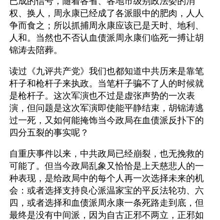
已成的信号，随着各省、各地市级别政法委的消
权、换人，周永康已经成了各派眼中的肥肉，人人
争而食之；所以抓捕周永康应该已是天时、地利、
人和。当然也不否认血债派周永康们临死一搏让胡
锦涛去陪葬。
读过《九评共产党》我们也都知道中共历来是靠笔
杆子和枪杆子来执政。当笔杆子骗不了人的时候就
是枪杆子。这次军演也不过是虚张声势的一次表
演，但问题是这次军演即使能平静结束，胡锦涛逃
过一死，又如何能掩饰当今政局在血债派反扑下的
四分五裂的事实呢？
自重庆事件以来，中共政局已经崩裂，也无挽救的
可能了。但当今政局乱象又恰恰是上天慈悲人的一
种表现，是给政局中的每个人再一次选择未来的机
会：或者选择支持良心派温家宝的平反法轮功、六
四，或者选择和血债派周永康一条死路走到底，但
最终是没有中间派，因为自古正邪不两立，正邪如