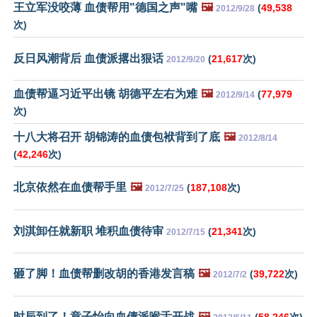
王立军没咬薄 血债帮用"德国之声"嘴
🖼️
(
49,538
2012/9/28
次)
反日风潮背后 血债派撂出狠话
(
21,617
次)
2012/9/20
血债帮逼习近平出镜 胡德平左右为难
🖼️
(
77,979
2012/9/14
次)
十八大将召开 胡锦涛的血债包袱背到了底
🖼️
2012/8/14
(
42,246
次)
北京依然在血债帮手里
🖼️
(
187,108
次)
2012/7/25
刘淇卸任就新职 堆积血债待审
(
21,341
次)
2012/7/15
砸了脚！血债帮删改胡的香港发言稿
🖼️
(
39,722
次)
2012/7/2
时辰到了！章子怡向血债派喉舌开战
🖼️
(
58,246
次)