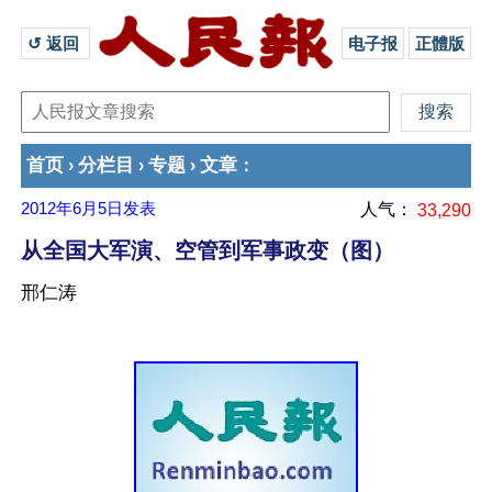
↺ 返回 
电子报
正體版
首页
分栏目
专题
文章
›
›
›
：
2012年6月5日
发表
人气：
33,290
从全国大军演、空管到军事政变（图）
邢仁涛