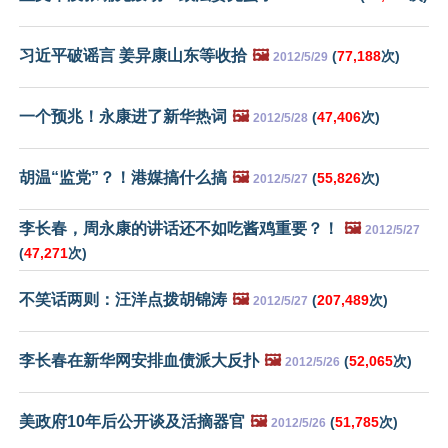
习近平破谣言 姜异康山东等收拾
🖼️
(
77,188
次)
2012/5/29
一个预兆！永康进了新华热词
🖼️
(
47,406
次)
2012/5/28
胡温“监党”？！港媒搞什么搞
🖼️
(
55,826
次)
2012/5/27
李长春，周永康的讲话还不如吃酱鸡重要？！
🖼️
2012/5/27
(
47,271
次)
不笑话两则：汪洋点拨胡锦涛
🖼️
(
207,489
次)
2012/5/27
李长春在新华网安排血债派大反扑
🖼️
(
52,065
次)
2012/5/26
美政府10年后公开谈及活摘器官
🖼️
(
51,785
次)
2012/5/26