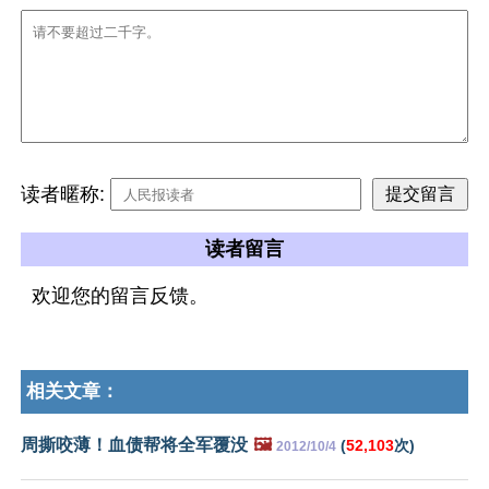
读者暱称:
读者留言
欢迎您的留言反馈。
相关文章：
周撕咬薄！血债帮将全军覆没
🖼️
(
52,103
次)
2012/10/4