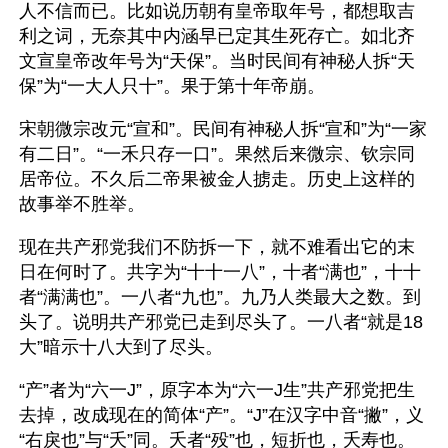
人不信而已。比如说历朝有皇帝取年号，都想取吉
利之词，无奈其中内涵早已定其生死存亡。如北齐
文宣皇帝改年号为“天保”。当时民间有神秘人拆“天
保”为“一大人只十”。果于第十年帝崩。
宋朝微宗改元“宣和”。民间有神秘人拆“宣和”为“一家
有二日”。“一禾只存一口”。果然后来微宗、钦宗同
居帝位。不久后二帝果被金人掳走。历史上这样的
故事举不胜举。
现在共产邪党我们不防拆一下，就不难看出它的末
日在何时了。共字为“十十一八”，十者“满也”，十十
者“满满也”。一八者“九也”。九乃人类最大之数。到
头了。说明共产邪党已走到尽头了。一八者“就是18
大”暗示十八大到了尽头。
“产”者为“六一J”，原字本为“六一J生”共产邪党把生
去掉，改成现在的简体“产”。“J”在汉字中音“撇”，义
“右戾也”与“夭”同。夭者“殁”也，短折也，夭寿也。