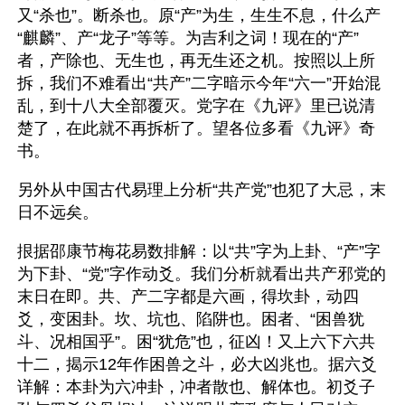
又“杀也”。断杀也。原“产”为生，生生不息，什么产
“麒麟”、产“龙子”等等。为吉利之词！现在的“产”
者，产除也、无生也，再无生还之机。按照以上所
拆，我们不难看出“共产”二字暗示今年“六一”开始混
乱，到十八大全部覆灭。党字在《九评》里已说清
楚了，在此就不再拆析了。望各位多看《九评》奇
书。
另外从中国古代易理上分析“共产党”也犯了大忌，末
日不远矣。
拫据邵康节梅花易数排解：以“共”字为上卦、“产”字
为下卦、“党”字作动爻。我们分析就看出共产邪党的
末日在即。共、产二字都是六画，得坎卦，动四
爻，变困卦。坎、坑也、陷阱也。困者、“困兽犹
斗、况相国乎”。困“犹危”也，征凶！又上六下六共
十二，揭示12年作困兽之斗，必大凶兆也。据六爻
详解：本卦为六冲卦，冲者散也、解体也。初爻子