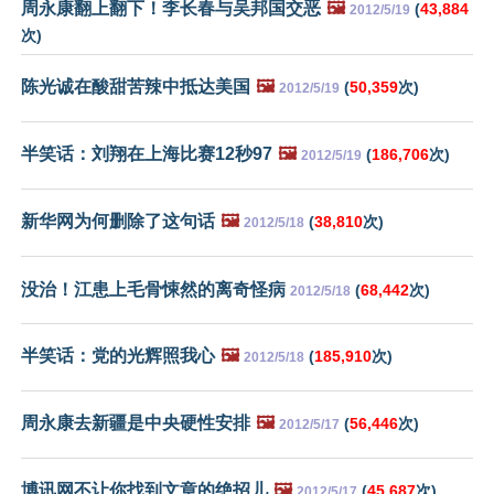
周永康翻上翻下！李长春与吴邦国交恶
🖼️
(
43,884
2012/5/19
次)
陈光诚在酸甜苦辣中抵达美国
🖼️
(
50,359
次)
2012/5/19
半笑话：刘翔在上海比赛12秒97
🖼️
(
186,706
次)
2012/5/19
新华网为何删除了这句话
🖼️
(
38,810
次)
2012/5/18
没治！江患上毛骨悚然的离奇怪病
(
68,442
次)
2012/5/18
半笑话：党的光辉照我心
🖼️
(
185,910
次)
2012/5/18
周永康去新疆是中央硬性安排
🖼️
(
56,446
次)
2012/5/17
博讯网不让你找到文章的绝招儿
🖼️
(
45,687
次)
2012/5/17