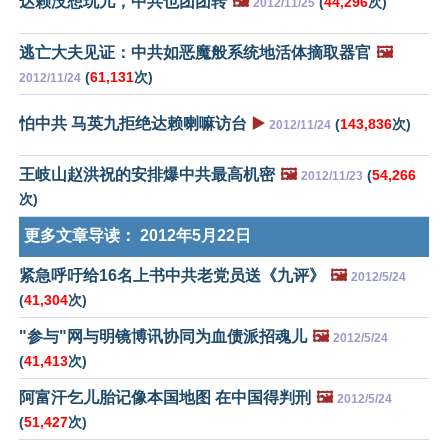
达赖没想玩儿，中共也团团转
🖼️
(
44,296
次)
2012/11/25
逃亡大夫见证：中共如恶魔般系统地活体摘取器官
🖼️
(
61,131
次)
2012/11/24
怕中共 马英九拒绝达赖喇嘛访台
▶️
(
143,836
次)
2012/11/24
王岐山赵洪祝的安排爆中共最高机密
🖼️
(
54,266
2012/11/23
次)
更多文章导读：
2012年5月22日
紧急呼吁给16名上书中共老党员送《九评》
🖼️
2012/5/24
(
41,304
次)
"参与"网与明镜博讯协同为血债派招魂儿
🖼️
2012/5/24
(
41,413
次)
阿富汗乞儿胎记像本国地图 在中国得判刑
🖼️
2012/5/24
(
51,427
次)