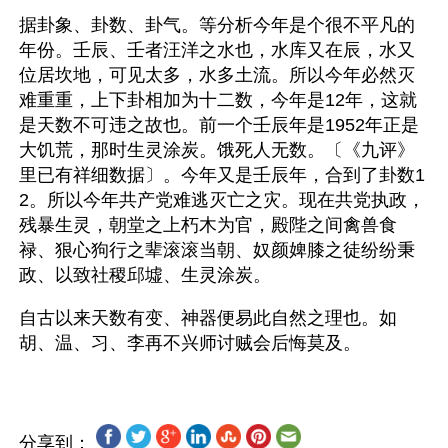
据卦象、卦数、卦气。等分析今年是个很不平凡的
年份。壬辰、壬者汪洋之水也，水库又在辰，水又
位居坎地，可见太多，水多土流。所以今年必然灭
难重重，上下卦相加为十二数，今年是12年，这就
是天数不可违之故也。前一个壬辰年是1952年正是
大饥荒，那时生灵涂炭。饿死人无数。〔《九评》
里已有祥细数据〕。今年又是壬辰年，合到了卦数1
2。所以今年共产党难逃灭亡之灾。现在共党执政，
残暴生灵，朝堂之上朽木为官，殿陛之间禽兽食
禄、狠心狗行之辈滚滚当朝、奴颜婢膝之徒纷纷秉
政、以致社稷邱墟、生灵涂炭。
自古以来天数有变、神器便易此自然之理也。如
分享到：