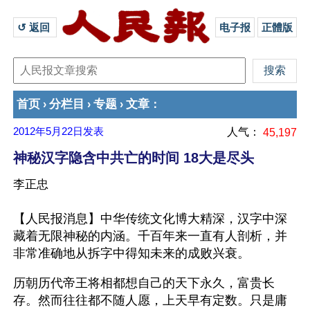
↺ 返回 
电子报
正體版
首页
分栏目
专题
文章
›
›
›
：
2012年5月22日
发表
人气：
45,197
神秘汉字隐含中共亡的时间 18大是尽头
李正忠
【人民报消息】中华传统文化博大精深，汉字中深
藏着无限神秘的内涵。千百年来一直有人剖析，并
非常准确地从拆字中得知未来的成败兴衰。
历朝历代帝王将相都想自己的天下永久，富贵长
存。然而往往都不随人愿，上天早有定数。只是庸