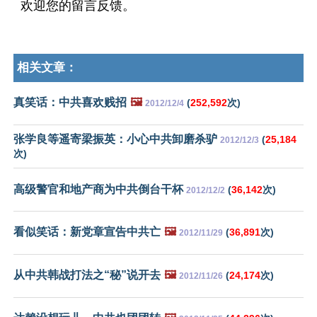
欢迎您的留言反馈。
相关文章：
真笑话：中共喜欢贱招
🖼️
(
252,592
次)
2012/12/4
张学良等遥寄梁振英：小心中共卸磨杀驴
(
25,184
2012/12/3
次)
高级警官和地产商为中共倒台干杯
(
36,142
次)
2012/12/2
看似笑话：新党章宣告中共亡
🖼️
(
36,891
次)
2012/11/29
从中共韩战打法之“秘”说开去
🖼️
(
24,174
次)
2012/11/26