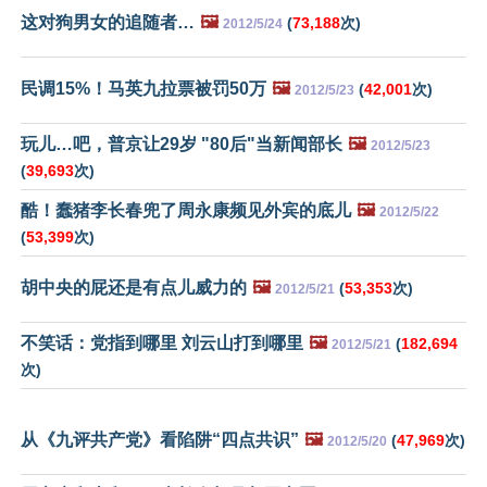
这对狗男女的追随者…
🖼️
(
73,188
次)
2012/5/24
民调15%！马英九拉票被罚50万
🖼️
(
42,001
次)
2012/5/23
玩儿…吧，普京让29岁 "80后"当新闻部长
🖼️
2012/5/23
(
39,693
次)
酷！蠢猪李长春兜了周永康频见外宾的底儿
🖼️
2012/5/22
(
53,399
次)
胡中央的屁还是有点儿威力的
🖼️
(
53,353
次)
2012/5/21
不笑话：党指到哪里 刘云山打到哪里
🖼️
(
182,694
2012/5/21
次)
从《九评共产党》看陷阱“四点共识”
🖼️
(
47,969
次)
2012/5/20