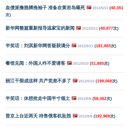
血债派撸胳膊挽袖子 准备在黄岩岛嘬死
🖼️
(
40,351
2012/5/11
次)
新华网整篇重新报导温家宝的新闻
🖼️
(
40,877
次)
2012/5/11
半笑话：刘淇新华网答疑获满分
🖼️
(
181,965
次)
2012/5/11
餐馆见闻：外国人咋不爱请客
🖼️
(
51,885
次)
2012/5/10
丽江干裂成这样 共产党差不多了
🖼️
(
199,068
次)
2012/5/10
半笑话：休想抢走中国半寸领土
🖼️
(
58,362
次)
2012/5/9
普京上台近两天 待售俄客机坠毁
🖼️
(
192,969
次)
2012/5/9