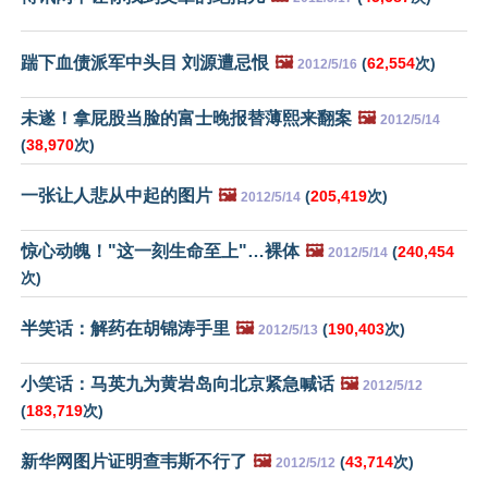
踹下血债派军中头目 刘源遭忌恨
🖼️
(
62,554
次)
2012/5/16
未遂！拿屁股当脸的富士晚报替薄熙来翻案
🖼️
2012/5/14
(
38,970
次)
一张让人悲从中起的图片
🖼️
(
205,419
次)
2012/5/14
惊心动魄！"这一刻生命至上"…裸体
🖼️
(
240,454
2012/5/14
次)
半笑话：解药在胡锦涛手里
🖼️
(
190,403
次)
2012/5/13
小笑话：马英九为黄岩岛向北京紧急喊话
🖼️
2012/5/12
(
183,719
次)
新华网图片证明查韦斯不行了
🖼️
(
43,714
次)
2012/5/12