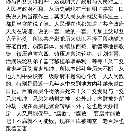
孙与四爻父母相冲，这说明共产政府与人民对立，
人民与政府不和。从历史到现在已证明了事实，口
头说人民当家作主，其实人民从来就没有作过主，
都是当官的说了算。人民现在也都知道了共产政府
天天在说谎。说的一套、做的一套。再加上父母爻
克子孙爻，所以共产邪党历来就以不择手段残酷迫
害老百姓、弱势群体。如镇压西藏、新疆等地佛教
徒、镇压迫害六四、镇压迫害法轮功、计划生育、
活摘法轮功弟子器官移植牟取暴利，等等！又二爻
官鬼与五爻官鬼相冲，所以内部斗争历来不断，从
地方到中央没有一级政府不是勾心斗角，人人为敌
的。特别是最近十几年从中央到地方内斗越来越白
日化。目前高层斗得活去死来！又三爻妻财与上爻
兄弟相冲。兄弟为劫财之神，处外卦，内财被外所
冲劫，现在高层把资金转移国外，这也是天数排
定，人又忌能保乎。“腐败”、“腐败”，要腐才能败
吧！不腐就不可能败。现在国库被淘空，老百姓也
跟着受害。