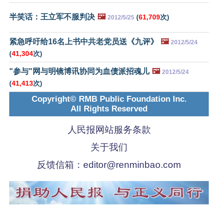
半笑话：王立军不服判决
🖼️
(
61,709
次)
2012/5/25
紧急呼吁给16名上书中共老党员送《九评》
🖼️
2012/5/24
(
41,304
次)
"参与"网与明镜博讯协同为血债派招魂儿
🖼️
2012/5/24
(
41,413
次)
Copyright© RMB Public Foundation Inc.
All Rights Reserved
人民报网站服务条款
关于我们
反馈信箱：
editor@renminbao.com