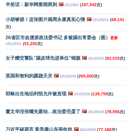
半笑话：新华网要闻两则
🖼️
(
187,542
次)
2012/6/1
小胡够损！这张图片揭周永康真实心情
🖼️
(
69,141
2012/5/31
次)
26省区市血债派政法委书记 多被踢出常委会（图）
更新
(
51,292
次)
2012/5/31
女子赠交警队“踢皮球先进单位”锦旗
🖼️
(
62,015
次)
2012/5/31
英国和智利的蹊跷天灾
🖼️
(
205,600
次)
2012/5/30
耶稣出生地伯利恒允许被发现
🖼️
(
139,759
次)
2012/5/30
董文华没张嘴先轰动…政法委完蛋了
🖼️
(
78,956
次)
2012/5/29
习近平破谣言 姜异康山东等收拾
🖼️
(
77,188
次)
2012/5/29