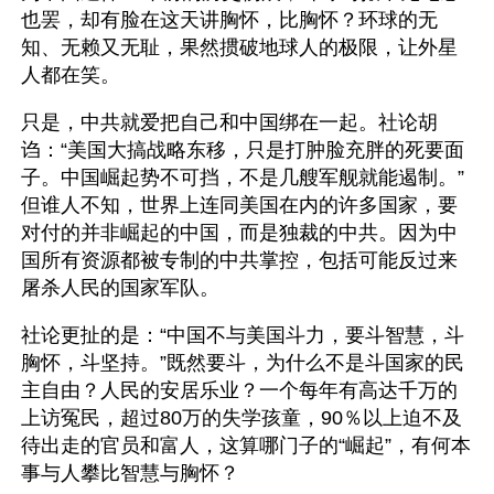
也罢，却有脸在这天讲胸怀，比胸怀？环球的无
知、无赖又无耻，果然掼破地球人的极限，让外星
人都在笑。
只是，中共就爱把自己和中国绑在一起。社论胡
诌：“美国大搞战略东移，只是打肿脸充胖的死要面
子。中国崛起势不可挡，不是几艘军舰就能遏制。”
但谁人不知，世界上连同美国在内的许多国家，要
对付的并非崛起的中国，而是独裁的中共。因为中
国所有资源都被专制的中共掌控，包括可能反过来
屠杀人民的国家军队。
社论更扯的是：“中国不与美国斗力，要斗智慧，斗
胸怀，斗坚持。”既然要斗，为什么不是斗国家的民
主自由？人民的安居乐业？一个每年有高达千万的
上访冤民，超过80万的失学孩童，90％以上迫不及
待出走的官员和富人，这算哪门子的“崛起”，有何本
事与人攀比智慧与胸怀？