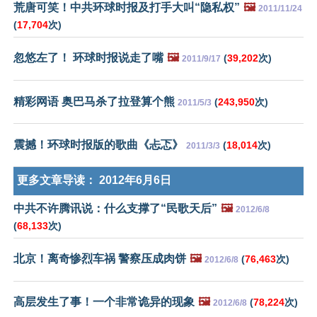
荒唐可笑！中共环球时报及打手大叫“隐私权”
🖼️
2011/11/24
(
17,704
次)
忽悠左了！ 环球时报说走了嘴
🖼️
(
39,202
次)
2011/9/17
精彩网语 奥巴马杀了拉登算个熊
(
243,950
次)
2011/5/3
震撼！环球时报版的歌曲《忐忑》
(
18,014
次)
2011/3/3
更多文章导读：
2012年6月6日
中共不许腾讯说：什么支撑了“民歌天后”
🖼️
2012/6/8
(
68,133
次)
北京！离奇惨烈车祸 警察压成肉饼
🖼️
(
76,463
次)
2012/6/8
高层发生了事！一个非常诡异的现象
🖼️
(
78,224
次)
2012/6/8