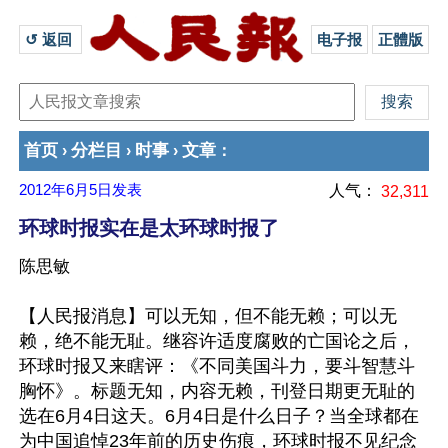
↺ 返回 
电子报
正體版
首页
分栏目
时事
文章
›
›
›
：
2012年6月5日
发表
人气：
32,311
环球时报实在是太环球时报了
陈思敏
【人民报消息】可以无知，但不能无赖；可以无
赖，绝不能无耻。继容许适度腐败的亡国论之后，
环球时报又来瞎评：《不同美国斗力，要斗智慧斗
胸怀》。标题无知，内容无赖，刊登日期更无耻的
选在6月4日这天。6月4日是什么日子？当全球都在
为中国追悼23年前的历史伤痕，环球时报不见纪念