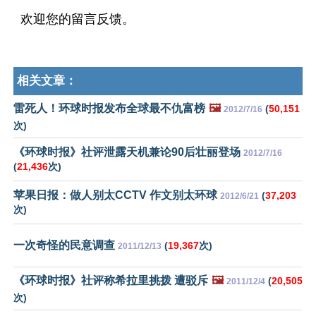
欢迎您的留言反馈。
相关文章：
雷死人！环球时报发布全球最不仇富榜
🖼️
(
50,151
2012/7/16
次)
《环球时报》社评泄露天机兼论90后壮丽登场
2012/7/16
(
21,436
次)
苹果日报：做人别太CCTV 作文别太环球
(
37,203
2012/6/21
次)
一次奇怪的民意调查
(
19,367
次)
2011/12/13
《环球时报》社评称希拉里挑拨 遭驳斥
🖼️
(
20,505
2011/12/4
次)