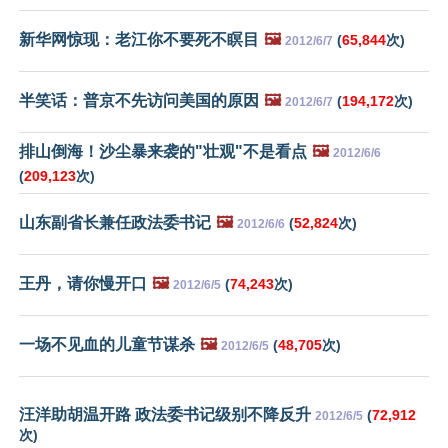
新华网惊现：老江你不要死不瞑目
🖼️
(
65,844
次)
2012/6/7
半笑话：普京不先访问美国的原因
🖼️
(
194,172
次)
2012/6/7
排山倒海！沙尘暴来袭的"壮观"不是看点
🖼️
2012/6/6
(
209,123
次)
山东副省长兼任政法委书记
🖼️
(
52,824
次)
2012/6/6
王丹，请你慢开口
🖼️
(
74,243
次)
2012/6/5
一场不见血的儿童节谋杀
🖼️
(
48,705
次)
2012/6/5
汪洋助胡温开路 政法委书记级别不降反升
(
72,912
2012/6/5
次)