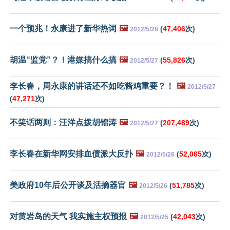
一个预兆！永康进了新华热词
🖼️
(
47,406
次)
2012/5/28
胡温“监党”？！港媒搞什么搞
🖼️
(
55,826
次)
2012/5/27
李长春，周永康的讲话还不如吃酱鸡重要？！
🖼️
2012/5/27
(
47,271
次)
不笑话两则：汪洋点拨胡锦涛
🖼️
(
207,489
次)
2012/5/27
李长春在新华网安排血债派大反扑
🖼️
(
52,065
次)
2012/5/26
美政府10年后公开谈及活摘器官
🖼️
(
51,785
次)
2012/5/26
对黄岩岛的天气 我实施主权预报
🖼️
(
42,043
次)
2012/5/25