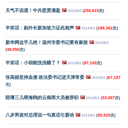
天气不说谎！中共恶贯满盈
🖼️
(
250,615
次)
2012/6/4
半笑话：副外长新加坡力证此相声
🖼️
(
189,362
次)
2012/6/3
新华网这手儿绝！温州市委书记要有麻烦
🖼️
2012/6/2
(
48,055
次)
半笑话：小胡能洗洗睡了？
🖼️
(
97,103
次)
2012/6/2
张高丽坚持血债 政法委书记进天津常委
🖼️
(
67,157
2012/6/1
次)
陪薄三儿喂海鸥的云南两大员被辞职
🖼️
(
53,097
次)
2012/6/1
八岁男孩对总理说一句真话引轰动
🖼️
(
50,520
次)
2012/6/1