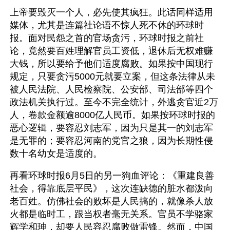
上帝要毁灭一个人，必先使其疯狂。此话同样适用
媒体，尤其是连篇社论语不惊人死不休的环球时
报。面对民怨之首的官场贪污，环球时报之前社
论，竟然要百姓理解官员工资低，退休后无权难赚
大钱，所以要给予他们适度腐败。如果按中国现行
规定，只要贪污5000元就要立案，但这条法律从未
被人民法院、人民检察院、公安部、司法部等四个
政法机关执行过。至今不完全统计，外逃贪官近2万
人，卷款金额逾8000亿人民币。如果按环球时报的
恶心逻辑，要容忍刘志军，因为只是其一的刘志军
是无罪的；要容忍河南的党官之狼，因为长期性侵
数十名幼女是适度的。
再看环球时报6月5日的另一狗血评论：《重建良善
社会，得靠底层平民》，这次连缺德的脏水都泼向
老百姓。仿佛社会的败坏是人民搞的，就像杀人放
火都是临时工，跟当权者毫无关系。官员不学骆家
辉学和珅，却要人民容忍腐败做雷锋。然而，中国