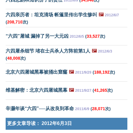
2012/6/9
六四亲历者：坦克清场 帐篷里传出学生惨叫
🖼️
2012/6/7
(
208,710
次)
“六四”屠城 漏掉了另一大元凶
(
33,527
次)
2012/6/5
六四屠杀细节 堵在士兵杀人方阵前第1人
🖼️
2012/6/3
(
48,008
次)
北京六四屠城黑幕被捅出窟窿
🖼️
(
188,192
次)
2011/9/29
维基解密：北京六四屠城黑幕
🖼️
(
41,265
次)
2011/9/27
辛灏年谈“六四”──从改良到革命
(
28,071
次)
2011/6/9
更多文章导读：
2012年6月3日