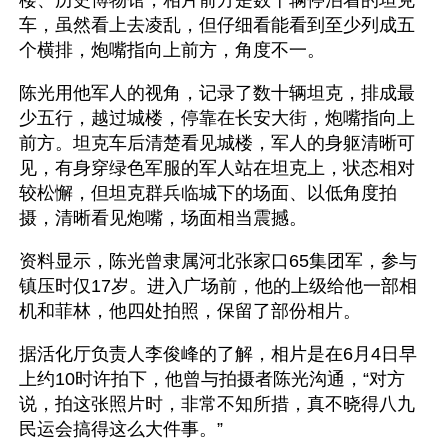
车，虽然看上去凌乱，但仔细看能看到至少列成五
个横排，炮嘴指向上前方，角度不一。
陈光用他军人的视角，记录了数十辆坦克，排成最
少五行，越过城楼，停靠在长安大街，炮嘴指向上
前方。坦克车后清楚看见城楼，军人的身躯清晰可
见，有身穿绿色军服的军人站在坦克上，状态相对
较松懈，但坦克群兵临城下的场面、以低角度拍
摄，清晰看见炮嘴，场面相当震撼。
资料显示，陈光曾隶属河北张家口65集团军，参与
镇压时仅17岁。进入广场前，他的上级给他一部相
机和菲林，他四处拍照，保留了部份相片。
据活化厅负责人李俊峰的了解，相片是在6月4日早
上约10时许拍下，他曾与拍摄者陈光沟通，“对方
说，拍这张照片时，非常不知所措，真不晓得八九
民运会搞得这么大件事。”