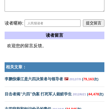
读者暱称:
读者留言
欢迎您的留言反馈。
相关文章：
李鹏惊爆江是六四决策者与领导者
🖼️
(
79,163
次)
2012/7/9
目击者揭“六四”伪案 打死军人栽赃学生
(
44,478
次)
2012/6/21
六四悲剧和知识份子的责任
(
34,046
次)