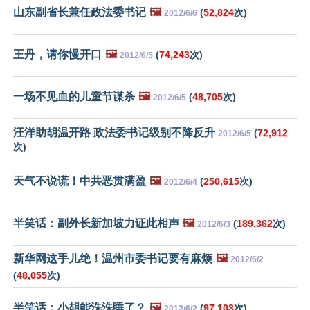
山东副省长兼任政法委书记
🖼️
(
52,824
次)
2012/6/6
王丹，请你慢开口
🖼️
(
74,243
次)
2012/6/5
一场不见血的儿童节谋杀
🖼️
(
48,705
次)
2012/6/5
汪洋助胡温开路 政法委书记级别不降反升
(
72,912
2012/6/5
次)
天气不说谎！中共恶贯满盈
🖼️
(
250,615
次)
2012/6/4
半笑话：副外长新加坡力证此相声
🖼️
(
189,362
次)
2012/6/3
新华网这手儿绝！温州市委书记要有麻烦
🖼️
2012/6/2
(
48,055
次)
半笑话：小胡能洗洗睡了？
🖼️
(
97,103
次)
2012/6/2