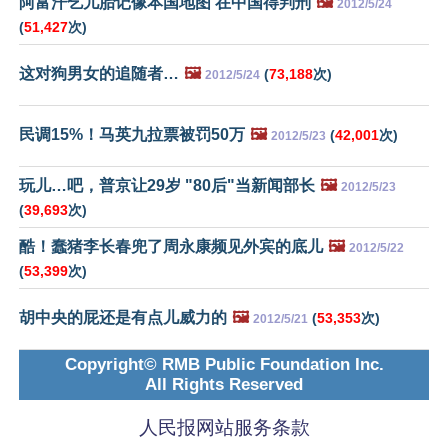
阿富汗乞儿胎记像本国地图 在中国得判刑
🖼️
2012/5/24
(
51,427
次)
这对狗男女的追随者…
🖼️
(
73,188
次)
2012/5/24
民调15%！马英九拉票被罚50万
🖼️
(
42,001
次)
2012/5/23
玩儿…吧，普京让29岁 "80后"当新闻部长
🖼️
2012/5/23
(
39,693
次)
酷！蠢猪李长春兜了周永康频见外宾的底儿
🖼️
2012/5/22
(
53,399
次)
胡中央的屁还是有点儿威力的
🖼️
(
53,353
次)
2012/5/21
Copyright© RMB Public Foundation Inc.
All Rights Reserved
人民报网站服务条款