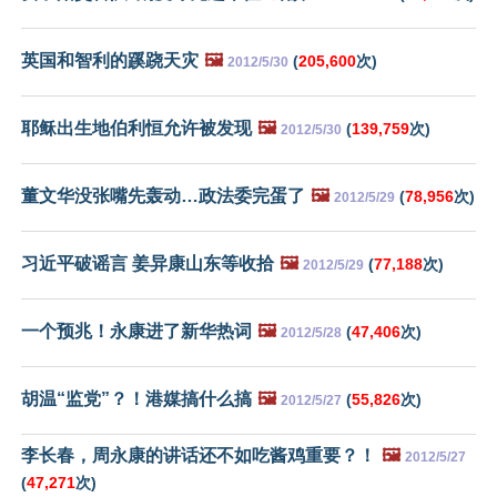
英国和智利的蹊跷天灾
🖼️
(
205,600
次)
2012/5/30
耶稣出生地伯利恒允许被发现
🖼️
(
139,759
次)
2012/5/30
董文华没张嘴先轰动…政法委完蛋了
🖼️
(
78,956
次)
2012/5/29
习近平破谣言 姜异康山东等收拾
🖼️
(
77,188
次)
2012/5/29
一个预兆！永康进了新华热词
🖼️
(
47,406
次)
2012/5/28
胡温“监党”？！港媒搞什么搞
🖼️
(
55,826
次)
2012/5/27
李长春，周永康的讲话还不如吃酱鸡重要？！
🖼️
2012/5/27
(
47,271
次)