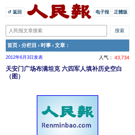
↺ 返回 
电子报
正體版
首页
分栏目
时事
文章
›
›
›
：
2012年6月3日
发表
人气：
43,734
天安门广场布满坦克 六四军人填补历史空白
（图）