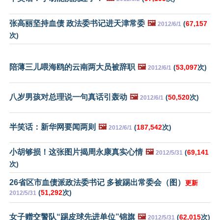
张高丽坚持血债 政法委书记进天津常委
🖼️
(
67,157
2012/6/1
次)
陪薄三儿喂海鸥的云南两大员被辞职
🖼️
(
53,097
次)
2012/6/1
八岁男孩对总理说一句真话引轰动
🖼️
(
50,520
次)
2012/6/1
半笑话：新华网要闻两则
🖼️
(
187,542
次)
2012/6/1
小胡够损！这张图片揭周永康真实心情
🖼️
(
69,141
2012/5/31
次)
26省区市血债派政法委书记 多被踢出常委会（图）
更新
(
51,292
次)
2012/5/31
女子赠交警队“踢皮球先进单位”锦旗
🖼️
(
62,015
次)
2012/5/31