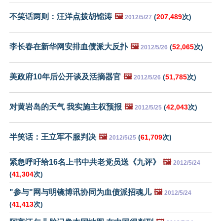
不笑话两则：汪洋点拨胡锦涛
🖼️
(
207,489
次)
2012/5/27
李长春在新华网安排血债派大反扑
🖼️
(
52,065
次)
2012/5/26
美政府10年后公开谈及活摘器官
🖼️
(
51,785
次)
2012/5/26
对黄岩岛的天气 我实施主权预报
🖼️
(
42,043
次)
2012/5/25
半笑话：王立军不服判决
🖼️
(
61,709
次)
2012/5/25
紧急呼吁给16名上书中共老党员送《九评》
🖼️
2012/5/24
(
41,304
次)
"参与"网与明镜博讯协同为血债派招魂儿
🖼️
2012/5/24
(
41,413
次)