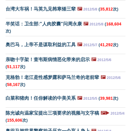
台湾大车祸！马英九见韩寒矮三辈
🖼️
(
35,812
次)
2012/5/8
半笑话：卫生部:"人肉胶囊"问周永康
🖼️
(
168,604
2012/5/8
次)
奥巴马，上帝不是谋取利益的工具
🖼️
(
41,292
次)
2012/5/7
亲吻十字架！查韦斯病情恶化带来的启示
🖼️
2012/5/6
(
51,117
次)
克格勃！老江是性感梦露和萨马兰奇的老前辈
🖼️
2012/5/6
(
58,167
次)
白菜和猪肉！任你解读的中美关系
🖼️
(
39,981
次)
2012/5/5
陈光诚向温家宝提出三项要求的视频与文字稿
🖼️▶️
2012/5/4
(
155,606
次)
奥巴马把世界警察担子压在一个盲人身上
🖼️