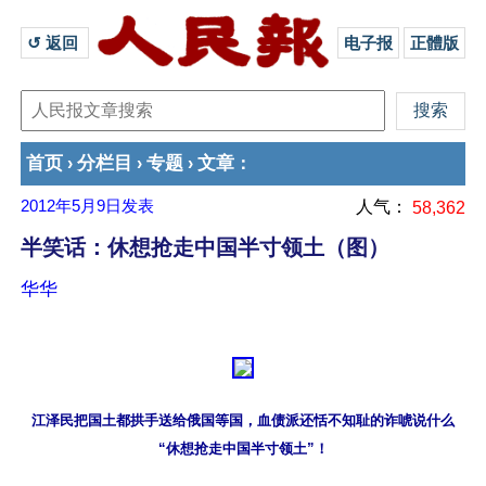
↺ 返回 
电子报
正體版
首页
分栏目
专题
文章
›
›
›
：
2012年5月9日
发表
人气：
58,362
半笑话：休想抢走中国半寸领土（图）
华华
江泽民把国土都拱手送给俄国等国，血债派还恬不知耻的诈唬说什么
“休想抢走中国半寸领土”！