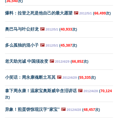
(
36,540
次)
爆料：拉登之死是他自己的最大愿望
🖼️
(
66,499
次)
2012/5/1
奥巴马与叶公好龙
🖼️
(
40,933
次)
2012/5/1
多么孤独的混小子
🖼️
(
45,387
次)
2012/5/1
老天助光诚 中国须改变
🖼️
(
66,852
次)
2012/4/29
小笑话：周永康魂断土耳其
🖼️
(
55,335
次)
2012/4/29
拿下周永康！温家宝奥斯威辛含泪讲话
🖼️
(
70,124
2012/4/28
次)
异象！煎蛋饼惊现汉字“家宝”
🖼️
(
48,457
次)
2012/4/28