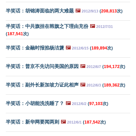
半笑话：胡锦涛面临的两大难题
🖼️
(
208,813
次)
2012/9/13
半笑话：中共旗挂在韩旗之下理由充份
🖼️
2012/7/31
(
187,541
次)
半笑话：金融时报掐杨洁篪
🖼️
(
189,894
次)
2012/6/15
半笑话：普京不先访问美国的原因
🖼️
(
194,172
次)
2012/6/7
半笑话：副外长新加坡力证此相声
🖼️
(
189,362
次)
2012/6/3
半笑话：小胡能洗洗睡了？
🖼️
(
97,103
次)
2012/6/2
半笑话：新华网要闻两则
🖼️
(
187,542
次)
2012/6/1