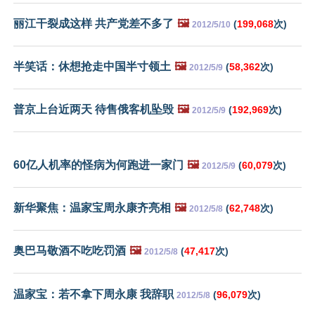
丽江干裂成这样 共产党差不多了
🖼️
(
199,068
次)
2012/5/10
半笑话：休想抢走中国半寸领土
🖼️
(
58,362
次)
2012/5/9
普京上台近两天 待售俄客机坠毁
🖼️
(
192,969
次)
2012/5/9
60亿人机率的怪病为何跑进一家门
🖼️
(
60,079
次)
2012/5/9
新华聚焦：温家宝周永康齐亮相
🖼️
(
62,748
次)
2012/5/8
奥巴马敬酒不吃吃罚酒
🖼️
(
47,417
次)
2012/5/8
温家宝：若不拿下周永康 我辞职
(
96,079
次)
2012/5/8