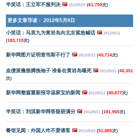
半笑话：王立军不服判决
🖼️
(
61,709
次)
2012/5/25
更多文章导读：
2012年5月9日
小笑话：马英九为黄岩岛向北京紧急喊话
🖼️
2012/5/12
(
183,719
次)
新华网图片证明查韦斯不行了
🖼️
(
43,714
次)
2012/5/12
血债派撸胳膊挽袖子 准备在黄岩岛嘬死
🖼️
(
40,351
2012/5/11
次)
新华网整篇重新报导温家宝的新闻
🖼️
(
40,877
次)
2012/5/11
半笑话：刘淇新华网答疑获满分
🖼️
(
181,965
次)
2012/5/11
餐馆见闻：外国人咋不爱请客
🖼️
(
51,885
次)
2012/5/10