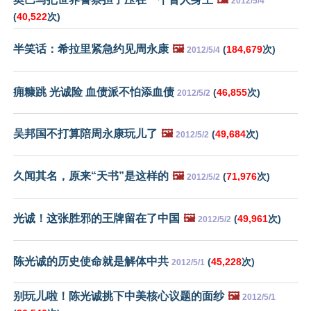
2012/5/4
(
40,522
次)
半笑话：希拉里紧急约见周永康
🖼️
(
184,679
次)
2012/5/4
痈糠跳 光诚险 血债派不怕添血债
(
46,855
次)
2012/5/2
吴邦国不打算陪周永康玩儿了
🖼️
(
49,684
次)
2012/5/2
久闻其名，原来“天书”是这样的
🖼️
(
71,976
次)
2012/5/2
光诚！这张胜邪的王牌留在了中国
🖼️
(
49,961
次)
2012/5/2
陈光诚的历史使命就是解体中共
(
45,228
次)
2012/5/1
别玩儿啦！陈光诚挑下中美核心议题的面纱
🖼️
2012/5/1