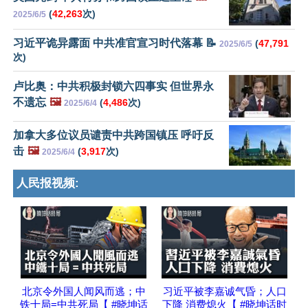
(
42,263
次)
2025/6/5
习近平诡异露面 中共准官宣习时代落幕 📝
(
47,791
2025/6/5
次)
卢比奥：中共积极封锁六四事实 但世界永
不遗忘
🖼️
(
4,486
次)
2025/6/4
加拿大多位议员谴责中共跨国镇压 呼吁反
击
🖼️
(
3,917
次)
2025/6/4
人民报视频:
北京令外国人闻风而逃；中
习近平被李嘉诚气昏；人口
铁十局=中共死局【 #晓坤话
下降 消费熄火【 #晓坤话时