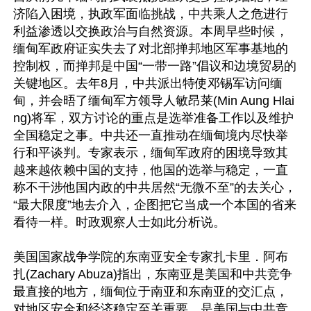
济陷入困境，执政军面临挑战，中共乘人之危进行
利益渗透以交换政治与自然资源。本周早些时候，
缅甸军政府证实失去了对北部掸邦地区军事基地的
控制权，而掸邦是中国“一带一路”倡议和边境贸易的
关键地区。去年8月，中共派出特使邓锡军访问缅
甸，并会晤了缅甸军方领导人敏昂莱(Min Aung Hlai
ng)将军，双方讨论的重点是选举准备工作以及维护
全国稳定之事。中共还一直推动在缅甸境内尽快举
行和平谈判。专家表示，缅甸军政府的困境导致其
越来越依赖中国的支持，他国的选举与稳定，一直
称不干涉他国内政的中共居然“无微不至”的去关心，
“最大限度”地去介入，企图把它当成一个本国的省来
看待一样。时政观察人士如此分析说。

美国国家战争学院的东南亚安全专家扎卡里．阿布
扎(Zachary Abuza)指出，东南亚是美国和中共竞争
最直接的地方，缅甸位于南亚和东南亚的交汇点，
对地区安全和经济稳定至关重要，是美国与中共竞