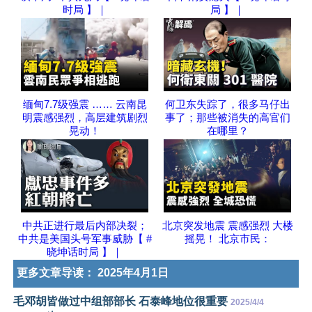
时局 】｜
局 】｜
缅甸7.7级强震 …… 云南昆
何卫东失踪了，很多马仔出
明震感强烈，高层建筑剧烈
事了；那些被消失的高官们
晃动！
在哪里？
中共正进行最后内部决裂；
北京突发地震 震感强烈 大楼
中共是美国头号军事威胁【 #
摇晃！ 北京市民：
晓坤话时局 】｜
更多文章导读：
2025年4月1日
毛邓胡皆做过中组部部长 石泰峰地位很重要
2025/4/4