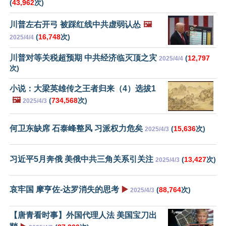
(
43,962
次)
川普左右开弓 被踩红线中共虚弱认怂
🖼️
(
16,748
次)
2025/4/4
川普对等关税超预期 中共经济临灭顶之灾
(
12,797
2025/4/4
次)
小说：大梁英雄传之王者归来（4）选拔1
🖼️
(
734,568
次)
2025/4/3
何卫东缺席 石泰峰整风 习派权力危矣
(
15,636
次)
2025/4/3
习近平5月奔俄 美俄中共三角关系引关注
(
13,427
次)
2025/4/3
哀牢国 摩亨佐-达罗消失的思考
▶️
(
88,764
次)
2025/4/3
【唐青看时事】外国代理人法 美国宝刀出