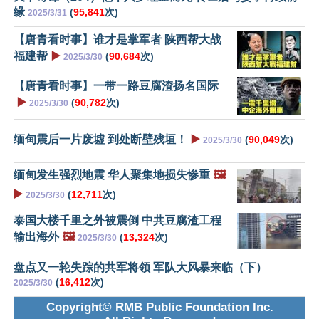
缘
(
95,841
次)
2025/3/31
【唐青看时事】谁才是掌军者 陕西帮大战
福建帮
▶️
(
90,684
次)
2025/3/30
【唐青看时事】一带一路豆腐渣扬名国际
▶️
(
90,782
次)
2025/3/30
缅甸震后一片废墟 到处断壁残垣！
▶️
(
90,049
次)
2025/3/30
缅甸发生强烈地震 华人聚集地损失惨重
🖼️
▶️
(
12,711
次)
2025/3/30
泰国大楼千里之外被震倒 中共豆腐渣工程
输出海外
🖼️
(
13,324
次)
2025/3/30
盘点又一轮失踪的共军将领 军队大风暴来临（下）
(
16,412
次)
2025/3/30
Copyright© RMB Public Foundation Inc.