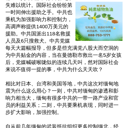
失难以统计。国际社会纷纷第
一时间伸出援助之手。中共也
乘机为加强影响力和控制力，
高调声称提供1400万美元的
援助。中共国派出118名救援
人员及6只搜救犬。中共党媒
每天大篇幅报导，但多是些充满党八股大而空洞的
为中共贴金的内容，当在曼德勒市救出一名5岁女孩
后，党媒喊破喉咙似的连续几天叫，然对国际社会
来说不值得一提的事，中共为什么天天吹？

相比对日本、台湾和美国等地，中共这次对缅甸地
震为什么这么用心？一则，中共对缅甸的渗透和影
响力相当大，缅甸有很多中共的一带一路产业和官
员的利益关系；二则，中共要乘机表现，同时进一
步扩大影响，加强控制。

自从前几年缅甸的武装抵抗组织更多控制缅北，经