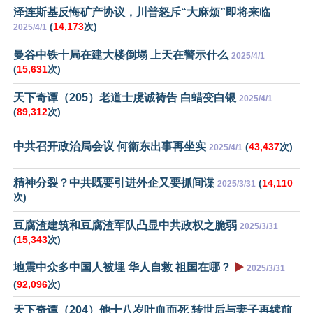
泽连斯基反悔矿产协议，川普怒斥“大麻烦”即将来临
(
14,173
次)
2025/4/1
曼谷中铁十局在建大楼倒塌 上天在警示什么
2025/4/1
(
15,631
次)
天下奇谭（205）老道士虔诚祷告 白蜡变白银
2025/4/1
(
89,312
次)
中共召开政治局会议 何衞东出事再坐实
(
43,437
次)
2025/4/1
精神分裂？中共既要引进外企又要抓间谍
(
14,110
2025/3/31
次)
豆腐渣建筑和豆腐渣军队凸显中共政权之脆弱
2025/3/31
(
15,343
次)
地震中众多中国人被埋 华人自救 祖国在哪？
▶️
2025/3/31
(
92,096
次)
天下奇谭（204）他十八岁吐血而死 转世后与妻子再续前