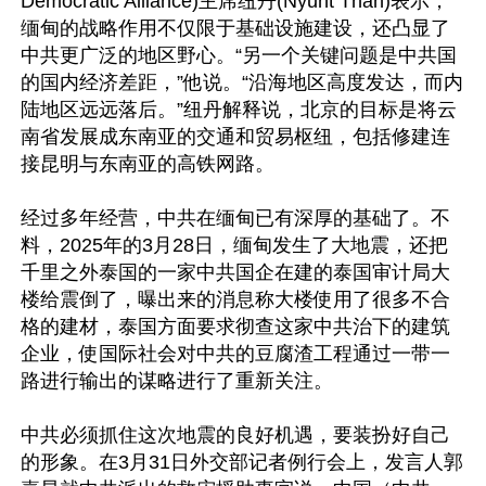
Democratic Alliance)主席纽丹(Nyunt Than)表示，
缅甸的战略作用不仅限于基础设施建设，还凸显了
中共更广泛的地区野心。“另一个关键问题是中共国
的国内经济差距，”他说。“沿海地区高度发达，而内
陆地区远远落后。”纽丹解释说，北京的目标是将云
南省发展成东南亚的交通和贸易枢纽，包括修建连
接昆明与东南亚的高铁网路。

经过多年经营，中共在缅甸已有深厚的基础了。不
料，2025年的3月28日，缅甸发生了大地震，还把
千里之外泰国的一家中共国企在建的泰国审计局大
楼给震倒了，曝出来的消息称大楼使用了很多不合
格的建材，泰国方面要求彻查这家中共治下的建筑
企业，使国际社会对中共的豆腐渣工程通过一带一
路进行输出的谋略进行了重新关注。

中共必须抓住这次地震的良好机遇，要装扮好自己
的形象。在3月31日外交部记者例行会上，发言人郭