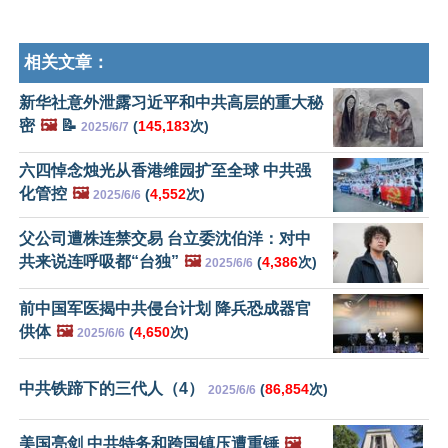
相关文章：
新华社意外泄露习近平和中共高层的重大秘
密
🖼️
📝
(
145,183
次)
2025/6/7
六四悼念烛光从香港维园扩至全球 中共强
化管控
🖼️
(
4,552
次)
2025/6/6
父公司遭株连禁交易 台立委沈伯洋：对中
共来说连呼吸都“台独”
🖼️
(
4,386
次)
2025/6/6
前中国军医揭中共侵台计划 降兵恐成器官
供体
🖼️
(
4,650
次)
2025/6/6
中共铁蹄下的三代人（4）
(
86,854
次)
2025/6/6
美国亮剑 中共特务和跨国镇压遭重锤
🖼️