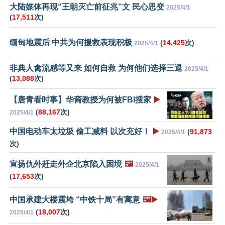
大陆媒体再现“王朝灭亡前征兆”文 民心思变
2025/4/1
(
17,511
次)
缅甸地震后 中共为何援救表现积极
(
14,425
次)
2025/4/1
非典人禽流感等又来 如何自救 为何他们选择三退
2025/4/1
(
13,088
次)
【唐青看时事】华裔教授为何被FBI搜家
▶️
(
88,167
次)
2025/4/1
中国电动车太垃圾 偷工减料 以次充好！
▶️
(
91,873
2025/4/1
次)
宣扬仇外赶走外企北京陷入困境
🖼️
2025/4/1
(
17,653
次)
中国承建大楼震垮 “中铁十局”有寓意
🖼️▶️
(
18,007
次)
2025/4/1