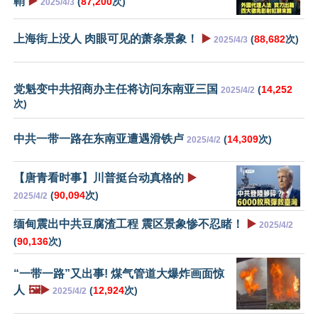
鞘
▶️
(
87,200
次)
2025/4/3
上海街上没人 肉眼可见的萧条景象！
▶️
(
88,682
次)
2025/4/3
党魁变中共招商办主任将访问东南亚三国
(
14,252
2025/4/2
次)
中共一带一路在东南亚遭遇滑铁卢
(
14,309
次)
2025/4/2
【唐青看时事】川普挺台动真格的
▶️
(
90,094
次)
2025/4/2
缅甸震出中共豆腐渣工程 震区景象惨不忍睹！
▶️
2025/4/2
(
90,136
次)
“一带一路”又出事! 煤气管道大爆炸画面惊
人
🖼️▶️
(
12,924
次)
2025/4/2