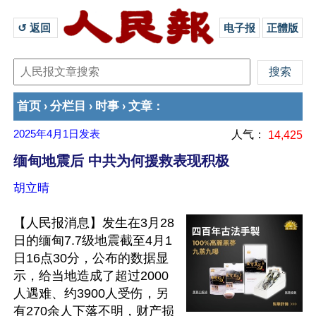
↺ 返回 
电子报
正體版
首页
分栏目
时事
文章
›
›
›
：
2025年4月1日
发表
人气：
14,425
缅甸地震后 中共为何援救表现积极
胡立晴
【人民报消息】发生在3月28
日的缅甸7.7级地震截至4月1
日16点30分，公布的数据显
示，给当地造成了超过2000
人遇难、约3900人受伤，另
有270余人下落不明，财产损