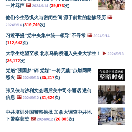
一片骂声
🖼️
(
39,976
次)
2024/9/14
他们今生恐惧火与密闭空间 源于前世的悲惨经历
🖼️
(
319,749
次)
2024/9/14
习近平提“党中央集中统一领导”不寻常
🖼️
2024/9/14
(
112,643
次)
大学生绝望至极 北京马驹桥涌入失业大学生！
▶️
2024/9/13
(
36,172
次)
党魁“强国梦”碎 党媒“一将无能”点燃网民
怒火
🖼️
(
35,217
次)
2024/9/13
张又侠与沙利文会晤后美中司令通话 透何
信息
🖼️
(
31,624
次)
2024/9/12
中共培训外国警察挨批 加拿大调查中共地
下警察获赞
🖼️
(
26,803
次)
2024/9/12