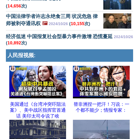
(
14,656
次)
中国法律学者许志永绝食三周 状况危急 律
师被剥夺通讯权
🖼️
(
10,155
次)
2024/10/26
经济低迷 中国报复社会型暴力事件激增 恐慌蔓延
2024/10/26
(
10,892
次)
人民报视频:
美国通过《台湾冲突吓阻法
替非洲捏一把汗！习说：一
案》、美中战区指挥官首通
个都不能少；情报专家：
话 美印太司令说了啥