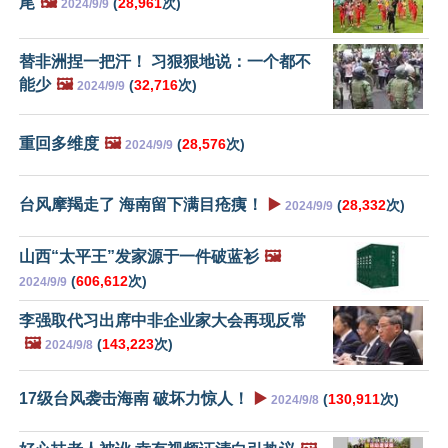
尾
🖼️
(
28,961
次)
2024/9/9
替非洲捏一把汗！ 习狠狠地说：一个都不
能少
🖼️
(
32,716
次)
2024/9/9
重回多维度
🖼️
(
28,576
次)
2024/9/9
台风摩羯走了 海南留下满目疮痍！
▶️
(
28,332
次)
2024/9/9
山西“太平王”发家源于一件破蓝衫
🖼️
(
606,612
次)
2024/9/9
李强取代习出席中非企业家大会再现反常
🖼️
(
143,223
次)
2024/9/8
17级台风袭击海南 破坏力惊人！
▶️
(
130,911
次)
2024/9/8