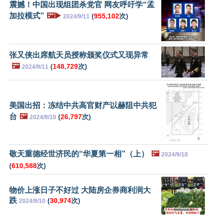
震撼！中国出现组团杀党官 网友呼吁学“孟
加拉模式”
🖼️▶️
(
955,102
次)
2024/9/11
张又侠出席航天员授称颁奖仪式又现异常
🖼️
(
148,729
次)
2024/9/11
美国出招：冻结中共高官财产以赫阻中共犯
台
🖼️
(
26,797
次)
2024/9/10
敬天重德经世济民的“华夏第一相”（上）
🖼️
2024/9/10
(
610,588
次)
物价上涨日子不好过 大陆房企券商利润大
跌
(
30,974
次)
2024/9/10