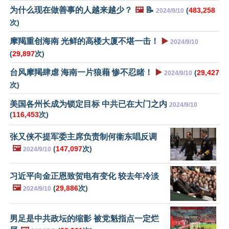
为什么现在做善事的人越来越少？
🖼️
📝
(
483,258
2024/9/10
次)
摩羯重创海南 光鲜的高楼大厦不堪一击！
▶️
2024/9/10
(
29,897
次)
台风摩羯肆虐 海南一片狼藉 惨不忍睹！
▶️
(
29,427
2024/9/10
次)
美国各州长成为锁定目标 中共已在大门之内
2024/9/10
(
116,453
次)
张又侠不提军委主席负责制何衞东唱反调
🖼️
(
147,097
次)
2024/9/10
习近平向金正恩致贺电有变化 较去年冷淡
🖼️
(
29,886
次)
2024/9/10
男足是中共政坛的缩影 被党魁指点一定烂