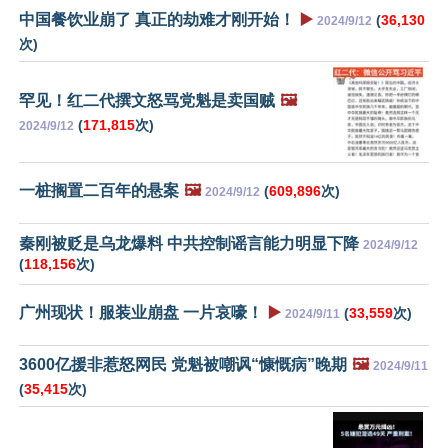
中国餐饮业崩了 真正的劫难才刚开始！
▶️
(
36,130
2024/9/12
次)
罕见！红二代撰文怒骂党魁是卖国贼
🖼️
(
171,815
次)
2024/9/12
一桩搁置二百年的悬案
🖼️
(
609,896
次)
2024/9/12
秦刚被贬是乌龙爆料 中共控制谣言能力明显下降
2024/9/12
(
118,156
次)
广州现状！服装业崩盘 一片哀嚎！
▶️
(
33,559
次)
2024/9/11
3600亿援非惹怒网民 党魁被嘲讽“慷慨病”晚期
🖼️
2024/9/11
(
35,415
次)