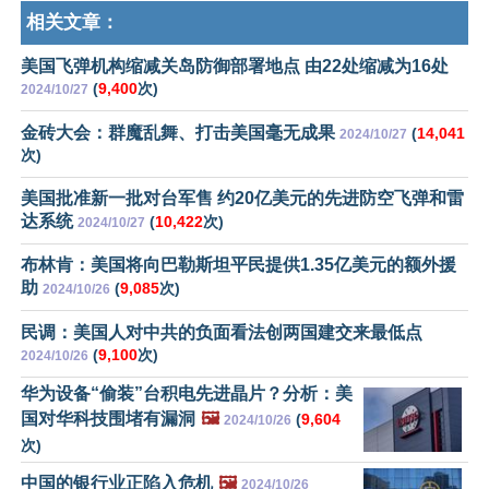
相关文章：
美国飞弹机构缩减关岛防御部署地点 由22处缩减为16处
(
9,400
次)
2024/10/27
金砖大会：群魔乱舞、打击美国毫无成果
(
14,041
2024/10/27
次)
美国批准新一批对台军售 约20亿美元的先进防空飞弹和雷
达系统
(
10,422
次)
2024/10/27
布林肯：美国将向巴勒斯坦平民提供1.35亿美元的额外援
助
(
9,085
次)
2024/10/26
民调：美国人对中共的负面看法创两国建交来最低点
(
9,100
次)
2024/10/26
华为设备“偷装”台积电先进晶片？分析：美
国对华科技围堵有漏洞
🖼️
(
9,604
2024/10/26
次)
中国的银行业正陷入危机
🖼️
2024/10/26