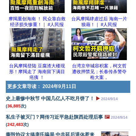
摩羯重创海南 ！ 民众靠自救
台风摩羯肆虐过后 海南一片
经济损失惨重！｜ #人民报
狼藉！｜ #人民报
台风摩羯登陆 豆腐渣大楼现
台湾京华城容积案，柯文哲
形！摩羯走了 海南留下满目
遭收押禁见；长春传杀警夺
疮痍 ！
枪大案，
更多文章导读：
2024年9月11日
史上最惨中秋节 中国几亿人不吃月饼了！
▶️
2024/9/14
(
36,885
次)
私生子被灭门？网传习近平急赴陕西处理后事
🖼️
2024/9/14
(
242,483
次)
撕毁协议大搞庞氏骗局 中共延后退休惹来