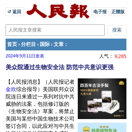
↺ 返回 
电子报
正體版
首页
分栏目
国际
文章
›
›
›
：
2024年9月11日
发表
人气：
9,285
美众院通过生物安全法 防范中共意识更强
【人民报消息】（人民报记者
金欣
综合报导）美国联邦众议
院连日来通过一系列对抗中共
威胁的法案，包括修订版的
《生物安全法》草案，将禁止
美国与某些中国生物技术公司
签订合同，以此应对与中共生