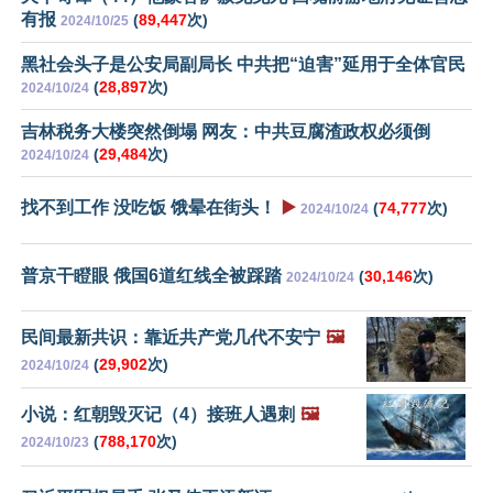
有报
(
89,447
次)
2024/10/25
黑社会头子是公安局副局长 中共把“迫害”延用于全体官民
(
28,897
次)
2024/10/24
吉林税务大楼突然倒塌 网友：中共豆腐渣政权必须倒
(
29,484
次)
2024/10/24
找不到工作 没吃饭 饿晕在街头！
▶️
(
74,777
次)
2024/10/24
普京干瞪眼 俄国6道红线全被踩踏
(
30,146
次)
2024/10/24
民间最新共识：靠近共产党几代不安宁
🖼️
(
29,902
次)
2024/10/24
小说：红朝毁灭记（4）接班人遇刺
🖼️
(
788,170
次)
2024/10/23