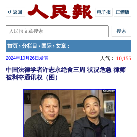
↺ 返回 
电子报
正體版
首页
分栏目
国际
文章
›
›
›
：
2024年10月26日
发表
人气：
10,155
中国法律学者许志永绝食三周 状况危急 律师
被剥夺通讯权（图）