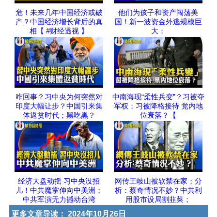
危！未来几年中国经济或破
他们为孩子和资产闯荡美
产？中国经济增长背后的真
国！新一波资金外逃规模巨
相【 #财经透视 】
大；
咋回事？习中央为何突然对
中南海现“柔性兵变”？习被夺
印度大幅让步？中国引来集
军权；习被降格接待 党内地
体返贫时代；黑吃黑？
位衰落？【
经济大盘动摇 习中央没招
网传王岐山被软禁在家；分
儿！中共魔掌伸向中美洲；
析：蔡奇情况不妙？中共利
中共军演无力撼动台湾
用股市设局割韭菜；
更多文章导读：
2024年10月26日