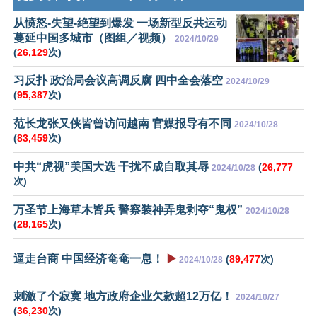
从愤怒-失望-绝望到爆发 一场新型反共运动
蔓延中国多城市（图组／视频）
2024/10/29
(
26,129
次)
习反扑 政治局会议高调反腐 四中全会落空
2024/10/29
(
95,387
次)
范长龙张又侠皆曾访问越南 官媒报导有不同
2024/10/28
(
83,459
次)
中共“虎视”美国大选 干扰不成自取其辱
(
26,777
2024/10/28
次)
万圣节上海草木皆兵 警察装神弄鬼剥夺“鬼权”
2024/10/28
(
28,165
次)
逼走台商 中国经济奄奄一息！
▶️
(
89,477
次)
2024/10/28
刺激了个寂寞 地方政府企业欠款超12万亿！
2024/10/27
(
36,230
次)