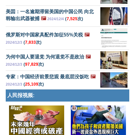
美囯：一名逾期滞留美国的中国公民 向北
韩输出武器被捕
🖼️
(
7,525
次)
2024/12/4
俄罗斯对中国家具配件加征55%关税
🖼️
(
7,833
次)
2024/12/3
为何中国人要退党 为何退党不是政治
🖼️
(
97,829
次)
2024/12/3
专家：中国经济前景悲观 最底层没饭吃
🖼️
(
25,109
次)
2024/12/3
人民报视频: