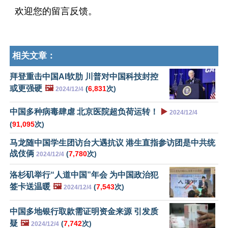
欢迎您的留言反馈。
相关文章：
拜登重击中国AI软肋 川普对中国科技封控
或更强硬
🖼️
(
6,831
次)
2024/12/4
中国多种病毒肆虐 北京医院超负荷运转！
▶️
2024/12/4
(
91,095
次)
马龙随中国学生团访台大遇抗议 港生直指参访团是中共统
战伎俩
(
7,780
次)
2024/12/4
洛杉矶举行“人道中国”年会 为中国政治犯
签卡送温暖
🖼️
(
7,543
次)
2024/12/4
中国多地银行取款需证明资金来源 引发质
疑
🖼️
(
7,742
次)
2024/12/4