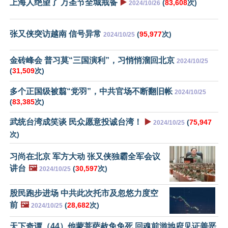
上海人绝望了 万圣节全城戒备
▶️
(
83,608
次)
2024/10/26
张又侠突访越南 信号异常
(
95,977
次)
2024/10/25
金砖峰会 普习莫“三国演利”，习悄悄溜回北京
2024/10/25
(
31,509
次)
多个正国级被翦“党羽”，中共官场不断翻旧帐
2024/10/25
(
83,385
次)
武统台湾成笑谈 民众愿意投诚台湾！
▶️
(
75,947
2024/10/25
次)
习尚在北京 军方大动 张又侠独霸全军会议
讲台
🖼️
(
30,597
次)
2024/10/25
股民跑步进场 中共此次托市及忽悠力度空
前
🖼️
(
28,682
次)
2024/10/25
天下奇谭（44）他蒙菩萨赦免免死 回魂前游地府见证善恶