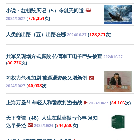
小说：红朝毁灭记（5）令狐无间道
🖼️
(
778,354
次)
2024/10/27
人类的出路（五）出路在哪
(
123,371
次)
2024/10/27
共军又现塌方式腐败 传俩军工电子巨头被查
2024/10/27
(
30,776
次)
习权力危机加剧 被逼退迹象又增新例
🖼️
(
40,033
次)
2024/10/27
上海万圣节 年轻人和警察打游击战
▶️
(
84,166
次)
2024/10/27
天下奇谭（46）人生在世莫做亏心事 须知
迟早要还
🖼️
(
344,630
次)
2024/10/26