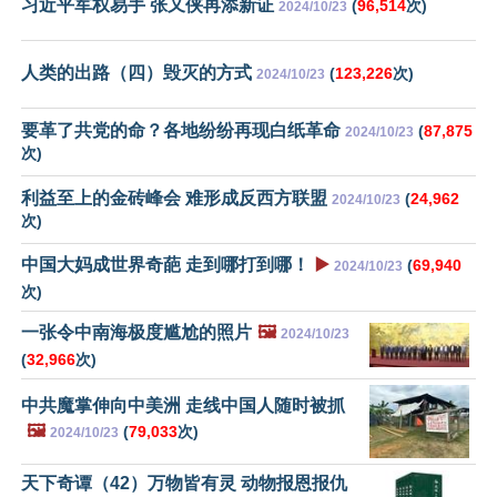
习近平军权易手 张又侠再添新证
(
96,514
次)
2024/10/23
人类的出路（四）毁灭的方式
(
123,226
次)
2024/10/23
要革了共党的命？各地纷纷再现白纸革命
(
87,875
2024/10/23
次)
利益至上的金砖峰会 难形成反西方联盟
(
24,962
2024/10/23
次)
中国大妈成世界奇葩 走到哪打到哪！
▶️
(
69,940
2024/10/23
次)
一张令中南海极度尴尬的照片
🖼️
2024/10/23
(
32,966
次)
中共魔掌伸向中美洲 走线中国人随时被抓
🖼️
(
79,033
次)
2024/10/23
天下奇谭（42）万物皆有灵 动物报恩报仇