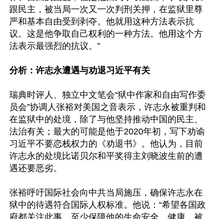
跟民主，被当局一次又一次判刑关押，在监狱里尊
严和基本自由受到剥夺。他就用这种方法表示抗
议。这是他争取自己权利的一种方法。他用这个方
法表示最强烈的抗议。”

分析：许志永遭遇与劝退习近平有关
瑞典时评人、独立中文笔会“狱中作家和自由写作委
员会”协调人张裕对美国之音表示，许志永被重判和
在监狱中的处境，除了与他坚持推动中国的民主、
法治有关；最大的可能是他于2020年初，写下劝谕
习近平不要恋栈权力的《劝退书》。他认为，目前
许志永的处境比诺贝尔和平奖得主刘晓波生前的遭
遇还要恶劣。

张裕呼吁国际社会向中共当局施压，确保许志永在
狱中的待遇符合国际人权标准。他说：“希望各国政
府都关注此事，至少保障他的生命安全、健康，被