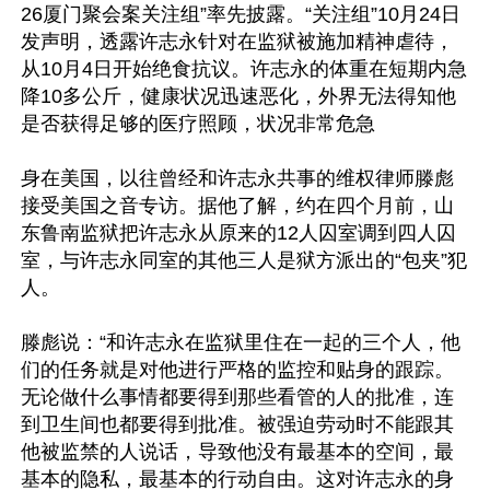
26厦门聚会案关注组”率先披露。“关注组”10月24日
发声明，透露许志永针对在监狱被施加精神虐待，
从10月4日开始绝食抗议。许志永的体重在短期内急
降10多公斤，健康状况迅速恶化，外界无法得知他
是否获得足够的医疗照顾，状况非常危急

身在美国，以往曾经和许志永共事的维权律师滕彪
接受美国之音专访。据他了解，约在四个月前，山
东鲁南监狱把许志永从原来的12人囚室调到四人囚
室，与许志永同室的其他三人是狱方派出的“包夹”犯
人。

滕彪说：“和许志永在监狱里住在一起的三个人，他
们的任务就是对他进行严格的监控和贴身的跟踪。
无论做什么事情都要得到那些看管的人的批准，连
到卫生间也都要得到批准。被强迫劳动时不能跟其
他被监禁的人说话，导致他没有最基本的空间，最
基本的隐私，最基本的行动自由。这对许志永的身