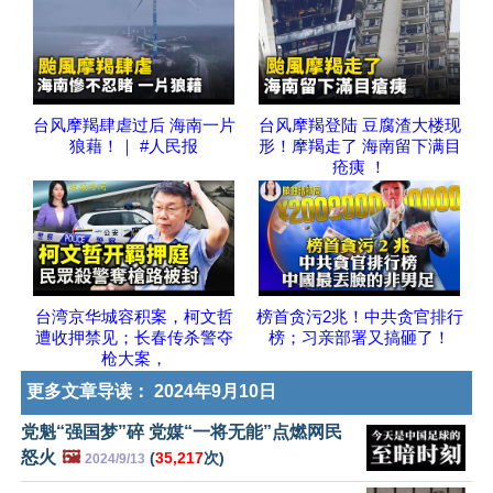
台风摩羯肆虐过后 海南一片
台风摩羯登陆 豆腐渣大楼现
狼藉！｜ #人民报
形！摩羯走了 海南留下满目
疮痍 ！
台湾京华城容积案，柯文哲
榜首贪污2兆！中共贪官排行
遭收押禁见；长春传杀警夺
榜；习亲部署又搞砸了！
枪大案，
更多文章导读：
2024年9月10日
党魁“强国梦”碎 党媒“一将无能”点燃网民
怒火
🖼️
(
35,217
次)
2024/9/13