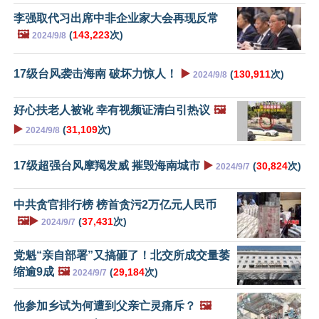
李强取代习出席中非企业家大会再现反常
🖼️
(
143,223
次)
2024/9/8
17级台风袭击海南 破坏力惊人！
▶️
(
130,911
次)
2024/9/8
好心扶老人被讹 幸有视频证清白引热议
🖼️
▶️
(
31,109
次)
2024/9/8
17级超强台风摩羯发威 摧毁海南城市
▶️
(
30,824
次)
2024/9/7
中共贪官排行榜 榜首贪污2万亿元人民币
🖼️▶️
(
37,431
次)
2024/9/7
党魁“亲自部署”又搞砸了！北交所成交量萎
缩逾9成
🖼️
(
29,184
次)
2024/9/7
他参加乡试为何遭到父亲亡灵痛斥？
🖼️