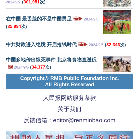
(
301,951
次)
2024/9/7
在中国 最丢脸的不是中国男足
🖼️▶️
2024/9/6
(
35,994
次)
中共财政进入绝境 开启抢钱时代
🖼️▶️
(
32,346
次)
2024/9/6
中国多地传出饿死事件 北京将食物直送俄
🖼️
(
34,377
次)
2024/9/6
Copyright© RMB Public Foundation Inc.
All Rights Reserved
人民报网站服务条款
关于我们
反馈信箱：
editor@renminbao.com