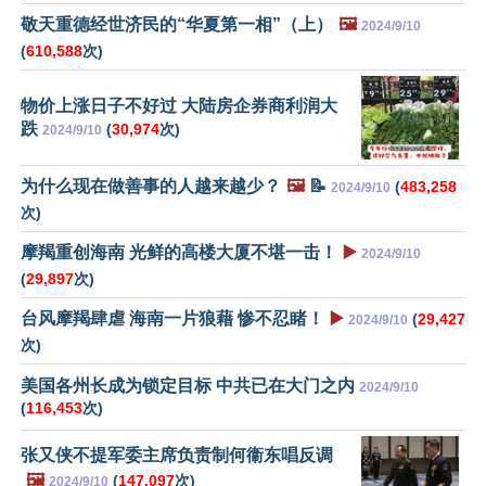
敬天重德经世济民的“华夏第一相”（上）
🖼️
2024/9/10
(
610,588
次)
物价上涨日子不好过 大陆房企券商利润大
跌
(
30,974
次)
2024/9/10
为什么现在做善事的人越来越少？
🖼️
📝
(
483,258
2024/9/10
次)
摩羯重创海南 光鲜的高楼大厦不堪一击！
▶️
2024/9/10
(
29,897
次)
台风摩羯肆虐 海南一片狼藉 惨不忍睹！
▶️
(
29,427
2024/9/10
次)
美国各州长成为锁定目标 中共已在大门之内
2024/9/10
(
116,453
次)
张又侠不提军委主席负责制何衞东唱反调
🖼️
(
147,097
次)
2024/9/10