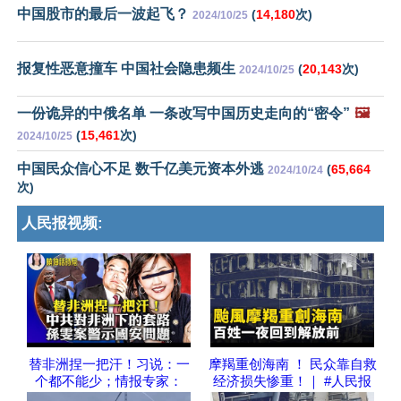
中国股市的最后一波起飞？
(
14,180
次)
2024/10/25
报复性恶意撞车 中国社会隐患频生
(
20,143
次)
2024/10/25
一份诡异的中俄名单 一条改写中国历史走向的“密令”
🖼️
(
15,461
次)
2024/10/25
中国民众信心不足 数千亿美元资本外逃
(
65,664
2024/10/24
次)
人民报视频:
替非洲捏一把汗！习说：一
摩羯重创海南 ！ 民众靠自救
个都不能少；情报专家：
经济损失惨重！｜ #人民报