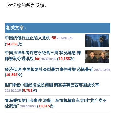
欢迎您的留言反馈。
相关文章：
中国的银行业正陷入危机
🖼️
2024/10/26
(
14,656
次)
中国法律学者许志永绝食三周 状况危急 律
师被剥夺通讯权
🖼️
(
10,155
次)
2024/10/26
经济低迷 中国报复社会型暴力事件激增 恐慌蔓延
2024/10/26
(
10,892
次)
IMF降低中国经济成长预测 调高美英巴西等国成长率
(
8,781
次)
2024/10/25
青岛爆报复社会事件 混凝土车司机撞多车大叫“共产党不
让我活”
(
10,615
次)
2024/10/25