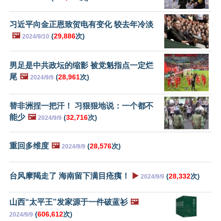
习近平向金正恩致贺电有变化 较去年冷淡
🖼️
(
29,886
次)
2024/9/10
男足是中共政坛的缩影 被党魁指点一定烂
尾
🖼️
(
28,961
次)
2024/9/9
替非洲捏一把汗！ 习狠狠地说：一个都不
能少
🖼️
(
32,716
次)
2024/9/9
重回多维度
🖼️
(
28,576
次)
2024/9/9
台风摩羯走了 海南留下满目疮痍！
▶️
(
28,332
次)
2024/9/9
山西“太平王”发家源于一件破蓝衫
🖼️
(
606,612
次)
2024/9/9