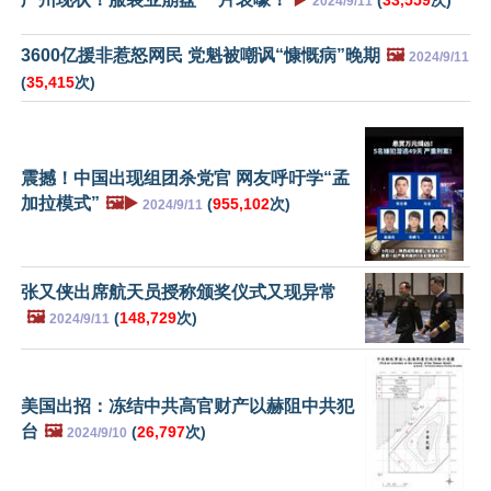
2024/9/11
3600亿援非惹怒网民 党魁被嘲讽“慷慨病”晚期
🖼️
2024/9/11
(
35,415
次)
震撼！中国出现组团杀党官 网友呼吁学“孟
加拉模式”
🖼️▶️
(
955,102
次)
2024/9/11
张又侠出席航天员授称颁奖仪式又现异常
🖼️
(
148,729
次)
2024/9/11
美国出招：冻结中共高官财产以赫阻中共犯
台
🖼️
(
26,797
次)
2024/9/10