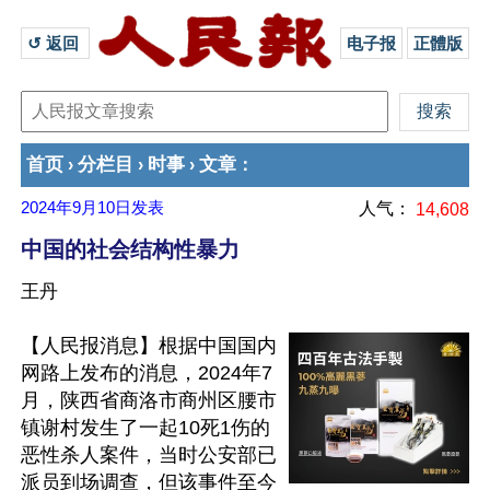
↺ 返回 
电子报
正體版
首页
分栏目
时事
文章
›
›
›
：
2024年9月10日
发表
人气：
14,608
中国的社会结构性暴力
王丹
【人民报消息】根据中国国内
网路上发布的消息，2024年7
月，陕西省商洛市商州区腰市
镇谢村发生了一起10死1伤的
恶性杀人案件，当时公安部已
派员到场调查，但该事件至今