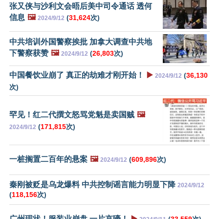
张又侠与沙利文会晤后美中司令通话 透何
信息
🖼️
(
31,624
次)
2024/9/12
中共培训外国警察挨批 加拿大调查中共地
下警察获赞
🖼️
(
26,803
次)
2024/9/12
中国餐饮业崩了 真正的劫难才刚开始！
▶️
(
36,130
2024/9/12
次)
罕见！红二代撰文怒骂党魁是卖国贼
🖼️
(
171,815
次)
2024/9/12
一桩搁置二百年的悬案
🖼️
(
609,896
次)
2024/9/12
秦刚被贬是乌龙爆料 中共控制谣言能力明显下降
2024/9/12
(
118,156
次)
广州现状！服装业崩盘 一片哀嚎！
▶️
(
33,559
次)