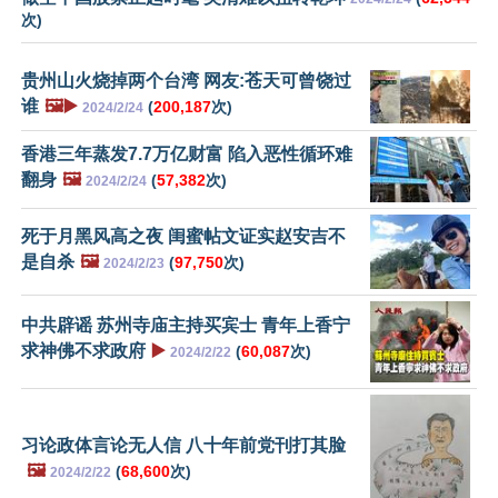
次)
贵州山火烧掉两个台湾 网友:苍天可曾饶过
谁
🖼️▶️
(
200,187
次)
2024/2/24
香港三年蒸发7.7万亿财富 陷入恶性循环难
翻身
🖼️
(
57,382
次)
2024/2/24
死于月黑风高之夜 闺蜜帖文证实赵安吉不
是自杀
🖼️
(
97,750
次)
2024/2/23
中共辟谣 苏州寺庙主持买宾士 青年上香宁
求神佛不求政府
▶️
(
60,087
次)
2024/2/22
习论政体言论无人信 八十年前党刊打其脸
🖼️
(
68,600
次)
2024/2/22