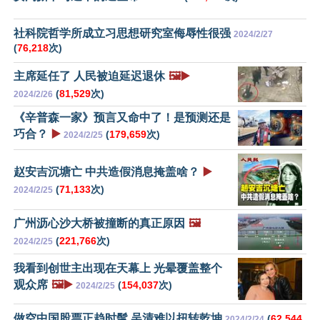
社科院哲学所成立习思想研究室侮辱性很强
2024/2/27
(
76,218
次)
主席延任了 人民被迫延迟退休
🖼️▶️
(
81,529
次)
2024/2/26
《辛普森一家》预言又命中了！是预测还是
巧合？
▶️
(
179,659
次)
2024/2/25
赵安吉沉塘亡 中共造假消息掩盖啥？
▶️
(
71,133
次)
2024/2/25
广州沥心沙大桥被撞断的真正原因
🖼️
(
221,766
次)
2024/2/25
我看到创世主出现在天幕上 光晕覆盖整个
观众席
🖼️▶️
(
154,037
次)
2024/2/25
做空中国股票正趋时髦 吴清难以扭转乾坤
(
62,544
2024/2/24