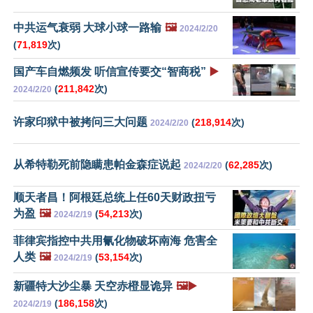
中共运气衰弱 大球小球一路输
🖼️
2024/2/20
(
71,819
次)
国产车自燃频发 听信宣传要交“智商税”
▶️
(
211,842
次)
2024/2/20
许家印狱中被拷问三大问题
(
218,914
次)
2024/2/20
从希特勒死前隐瞒患帕金森症说起
(
62,285
次)
2024/2/20
顺天者昌！阿根廷总统上任60天财政扭亏
为盈
🖼️
(
54,213
次)
2024/2/19
菲律宾指控中共用氰化物破坏南海 危害全
人类
🖼️
(
53,154
次)
2024/2/19
新疆特大沙尘暴 天空赤橙显诡异
🖼️▶️
(
186,158
次)
2024/2/19