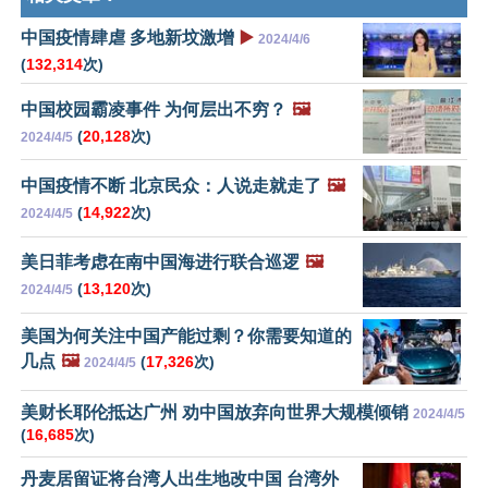
中国疫情肆虐 多地新坟激增
▶️
2024/4/6
(
132,314
次)
中国校园霸凌事件 为何层出不穷？
🖼️
(
20,128
次)
2024/4/5
中国疫情不断 北京民众：人说走就走了
🖼️
(
14,922
次)
2024/4/5
美日菲考虑在南中国海进行联合巡逻
🖼️
(
13,120
次)
2024/4/5
美国为何关注中国产能过剩？你需要知道的
几点
🖼️
(
17,326
次)
2024/4/5
美财长耶伦抵达广州 劝中国放弃向世界大规模倾销
2024/4/5
(
16,685
次)
丹麦居留证将台湾人出生地改中国 台湾外