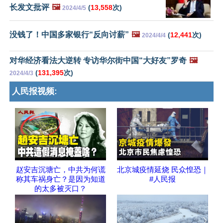
长发文批评
🖼️
(
13,558
次)
2024/4/5
没钱了！中国多家银行“反向讨薪”
🖼️
(
12,441
次)
2024/4/4
对华经济看法大逆转 专访华尔街中国“大好友”罗奇
🖼️
(
131,395
次)
2024/4/3
人民报视频:
赵安吉沉塘亡，中共为何谎
北京城疫情延烧 民众惶恐｜
称其车祸身亡？是因为知道
#人民报
的太多被灭口？