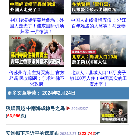
中国经济标竿轰然倒塌！外
中国人走线激增五倍 ！浙江
国人走光了！浦东国际机场
百年难遇的大冰雹！马云妻
归零 一片惨淡！
传苏州寺庙主持买宾士 官方
北京人：县城人口10万 房子
辟谣 民众嘲讽；宁求神佛不
够100万人住！中国真实的工
求政府
资水平！
更多文章导读：
2024年2月24日
狼烟四起 中南海成惊弓之鸟
▶️
2024/2/27
(
63,956
次)
安洵撕下习近平的遮羞布
(
223,742
次)
2024/2/27