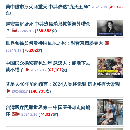
美中股市冰火两重天 中共依然“九天五洋”
(
49,328
2024/2/18
次)
赵安吉沉塘死 中共造假消息掩盖海外猎杀
？
🖼️
(
239,352
次)
2024/2/18
世界领袖如何看待纳瓦尼之死：对普京威胁更大
🖼️
(
76,282
次)
2024/2/17
中国民众摀紧荷包过年 武汉人：能活下去
就不错了
▶️
(
61,161
次)
2024/2/17
艾星人40年前的预言：2024人类将觉醒 历史将有大改观
▶️
(
146,799
次)
2024/2/17
台湾医疗照顾世界第一 中国医保却走向崩
坏
🖼️▶️
(
74,017
次)
2024/2/16