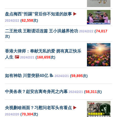
盘点梅西“拒踢”背后你不知道的故事
▶️
(
62,558
次)
2024/2/22
二王抢戏 王毅谎话连篇 王小洪越界抢功
(
74,017
2024/2/22
次)
香港大律师：奉献无私的爱 拥有真正快乐
人生
🖼️
(
160,659
次)
2024/2/21
如有神助 川普突获40亿 📝
(
59,895
次)
2024/2/21
中美各表？赵安吉离奇身死之内幕
(
58,311
次)
2024/2/21
央视删啥画面？习慰问老军头有看点
▶️
(
70,304
次)
2024/2/20